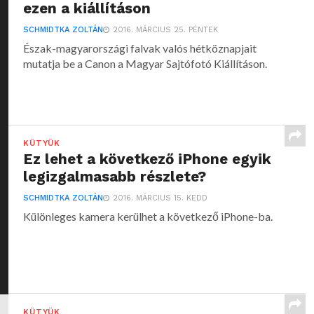
ezen a kiállításon
SCHMIDTKA ZOLTÁN
2016. MÁRCIUS 25. PÉNTEK
Észak-magyarországi falvak valós hétköznapjait
mutatja be a Canon a Magyar Sajtófotó Kiállításon.
KÜTYÜK
Ez lehet a következő iPhone egyik
legizgalmasabb részlete?
SCHMIDTKA ZOLTÁN
2016. MÁRCIUS 15. KEDD
Különleges kamera kerülhet a következő iPhone-ba.
KÜTYÜK