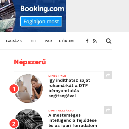
GARÁZS
IOT
IPAR
FÓRUM
Népszerű
LIFESTYLE
Így indíthatsz saját
ruhamárkát a DTF
bérnyomtatás
segítségével
DIGITALIZÁCIÓ
A mesterséges
intelligencia fejlődése
és az ipari forradalom