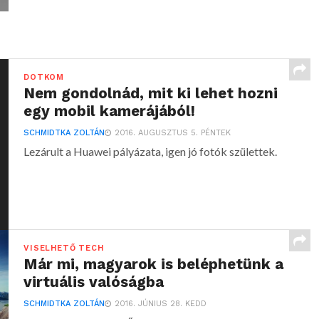
DOTKOM
Nem gondolnád, mit ki lehet hozni
egy mobil kamerájából!
SCHMIDTKA ZOLTÁN
2016. AUGUSZTUS 5. PÉNTEK
Lezárult a Huawei pályázata, igen jó fotók születtek.
VISELHETŐ TECH
Már mi, magyarok is beléphetünk a
virtuális valóságba
SCHMIDTKA ZOLTÁN
2016. JÚNIUS 28. KEDD