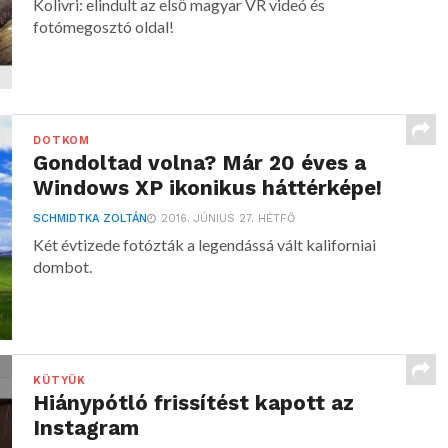
Kolivri: elindult az első magyar VR videó és
fotómegosztó oldal!
DOTKOM
Gondoltad volna? Már 20 éves a
Windows XP ikonikus háttérképe!
SCHMIDTKA ZOLTÁN
2016. JÚNIUS 27. HÉTFŐ
Két évtizede fotózták a legendássá vált kaliforniai
dombot.
KÜTYÜK
Hiánypótló frissítést kapott az
Instagram