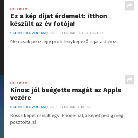
DOTKOM
Ez a kép díjat érdemelt: itthon
készült az év fotója!
SCHMIDTKA ZOLTÁN
2016. FEBRUÁR 18. CSÜTÖRTÖK
Nemcsak pénz, egy profi fényképező is jár a díjhoz.
DOTKOM
Kínos: jól beégette magát az Apple
vezére
SCHMIDTKA ZOLTÁN
2016. FEBRUÁR 9. KEDD
Rossz képet csinált egy iPhone-nal, a képet pedig még
posztolta is!