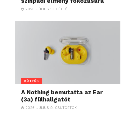
színpadi élmény fokozására
2026. JÚLIUS 13. HÉTFŐ
KÜTYÜK
A Nothing bemutatta az Ear
(3a) fülhallgatót
2026. JÚLIUS 9. CSÜTÖRTÖK