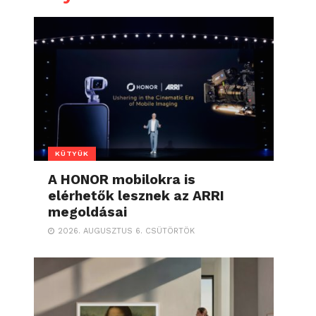
KÜTYÜK
A HONOR mobilokra is
elérhetők lesznek az ARRI
megoldásai
2026. AUGUSZTUS 6. CSÜTÖRTÖK