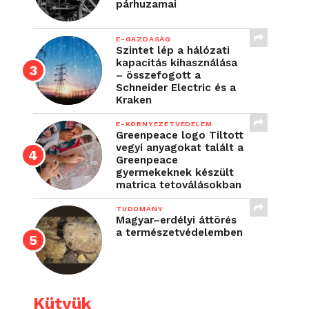
párhuzamai
E-GAZDASÁG
Szintet lép a hálózati
kapacitás kihasználása
– összefogott a
Schneider Electric és a
Kraken
E-KÖRNYEZETVÉDELEM
Greenpeace logo Tiltott
vegyi anyagokat talált a
Greenpeace
gyermekeknek készült
matrica tetoválásokban
TUDOMÁNY
Magyar–erdélyi áttörés
a természetvédelemben
Kütyük