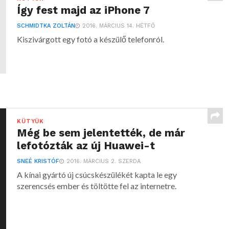
Így fest majd az iPhone 7
SCHMIDTKA ZOLTÁN
2016. MÁRCIUS 14. HÉTFŐ
Kiszivárgott egy fotó a készülő telefonról.
KÜTYÜK
Még be sem jelentették, de már
lefotózták az új Huawei-t
SNEÉ KRISTÓF
2016. MÁRCIUS 2. SZERDA
A kínai gyártó új csúcskészülékét kapta le egy
szerencsés ember és töltötte fel az internetre.