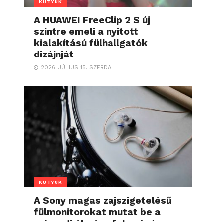
KÜTYÜK
A HUAWEI FreeClip 2 S új
szintre emeli a nyitott
kialakítású fülhallgatók
dizájnját
2026. JÚLIUS 15. SZERDA
KÜTYÜK
A Sony magas zajszigetelésű
fülmonitorokat mutat be a