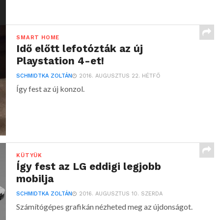
SMART HOME
Idő előtt lefotózták az új
Playstation 4-et!
SCHMIDTKA ZOLTÁN
2016. AUGUSZTUS 22. HÉTFŐ
Így fest az új konzol.
KÜTYÜK
Így fest az LG eddigi legjobb
mobilja
SCHMIDTKA ZOLTÁN
2016. AUGUSZTUS 10. SZERDA
Számítógépes grafikán nézheted meg az újdonságot.