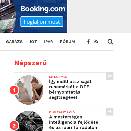
GARÁZS
IOT
IPAR
FÓRUM
Népszerű
LIFESTYLE
Így indíthatsz saját
ruhamárkát a DTF
bérnyomtatás
segítségével
DIGITALIZÁCIÓ
A mesterséges
intelligencia fejlődése
és az ipari forradalom