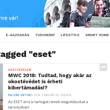
E-GAZDASÁG
TUDOMÁNY
LIFESTYLE
SMART HOME
tagged "eset"
ADATVÉDELEM
MWC 2018: Tudtad, hogy akár az
okostévédet is érheti
kibertámadás!?
PACZÁRI VIKTOR
2018. FEBRUÁR 28. SZERDA
Az ESET erre is tartogat remek megoldásokat a
tarsolyában!