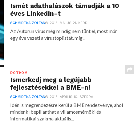
Ismét adathalászok támadják a 10
éves LinkedIn-t
SCHMIDTKA ZOLTÁN
2013. MÁJUS 21. KEDD
Az Autorun vírus még mindig nem tűnt el, most már
egy éve vezeti a vírustoplistát, míg...
DOTKOM
Ismerkedj meg a legújabb
fejlesztésekkel a BME-n!
SCHMIDTKA ZOLTÁN
2013. ÁPRILIS 10. SZERDA
Idén is megrendezésre kerül a BME rendezvénye, ahol
mindenki bepillanthat a villamosmérnöki és
informatikai szakma aktuális...