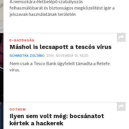
A nemsokára életbelépő szabályozás
felhasználóbarát és biztonságos megközelítést ígér a
jelszavak használatának területén
E-GAZDASÁG
Máshol is lecsapott a tescós vírus
SCHMIDTKA ZOLTÁN
2016. NOVEMBER 15. KEDD
Nem csak a Tesco Bank ügyfeleit támadta a Retefe
vírus.
DOTKOM
Ilyen sem volt még: bocsánatot
kértek a hackerek