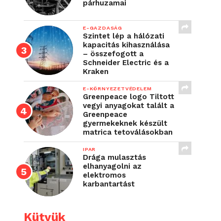
párhuzamai
E-GAZDASÁG
Szintet lép a hálózati
kapacitás kihasználása
– összefogott a
Schneider Electric és a
Kraken
E-KÖRNYEZETVÉDELEM
Greenpeace logo Tiltott
vegyi anyagokat talált a
Greenpeace
gyermekeknek készült
matrica tetoválásokban
IPAR
Drága mulasztás
elhanyagolni az
elektromos
karbantartást
Kütyük