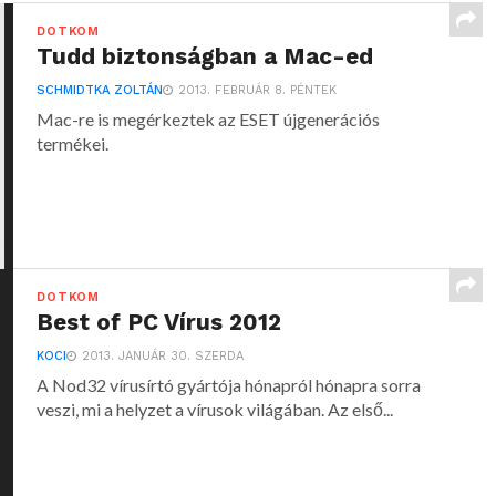
DOTKOM
Tudd biztonságban a Mac-ed
SCHMIDTKA ZOLTÁN
2013. FEBRUÁR 8. PÉNTEK
Mac-re is megérkeztek az ESET újgenerációs
termékei.
DOTKOM
Best of PC Vírus 2012
KOCI
2013. JANUÁR 30. SZERDA
A Nod32 vírusírtó gyártója hónapról hónapra sorra
veszi, mi a helyzet a vírusok világában. Az első...