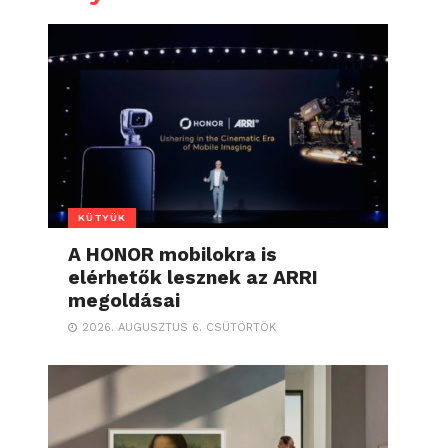
KÜTYÜK
A HONOR mobilokra is
elérhetők lesznek az ARRI
megoldásai
2026. AUGUSZTUS 6. CSÜTÖRTÖK