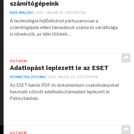
számítógépeink
KISS MIKLÓS
2015. JANUÁR 15. CSÜTÖRTÖK
A technológia fejlődésével párhuzamosan a
számítógépek elleni támadások száma és variáltsága
is növekszik, az idén többek...
DOTKOM
Adatlopást leplezett le az ESET
SCHMIDTKA ZOLTÁN
2013. MÁJUS 23. CSÜTÖRTÖK
Az ESET hamis PDF és dokumentum-csatolmányokat
használó célzott adathalásztámadást leplezett le
Pakisztánban.
DOTKOM