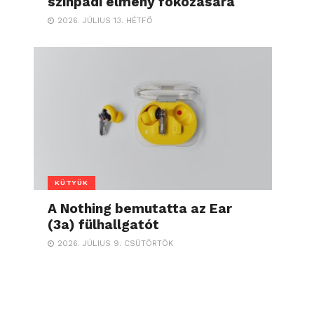
színpadi élmény fokozására
2026. JÚLIUS 13. HÉTFŐ
KÜTYÜK
A Nothing bemutatta az Ear
(3a) fülhallgatót
2026. JÚLIUS 9. CSÜTÖRTÖK