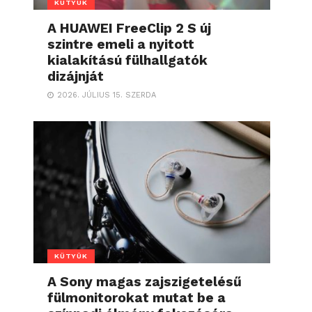
KÜTYÜK
A HUAWEI FreeClip 2 S új
szintre emeli a nyitott
kialakítású fülhallgatók
dizájnját
2026. JÚLIUS 15. SZERDA
KÜTYÜK
A Sony magas zajszigetelésű
fülmonitorokat mutat be a