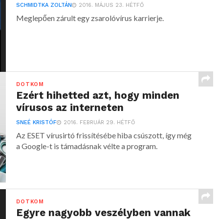
SCHMIDTKA ZOLTÁN
2016. MÁJUS 23. HÉTFŐ
Meglepően zárult egy zsarolóvírus karrierje.
DOTKOM
Ezért hihetted azt, hogy minden
vírusos az interneten
SNEÉ KRISTÓF
2016. FEBRUÁR 29. HÉTFŐ
Az ESET vírusirtó frissítésébe hiba csúszott, így még
a Google-t is támadásnak vélte a program.
DOTKOM
Egyre nagyobb veszélyben vannak