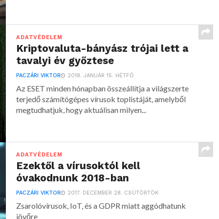
ADATVÉDELEM
Kriptovaluta-bányász trójai lett a
tavalyi év győztese
PACZÁRI VIKTOR
2018. JANUÁR 15. HÉTFŐ
Az ESET minden hónapban összeállítja a világszerte
terjedő számítógépes vírusok toplistáját, amelyből
megtudhatjuk, hogy aktuálisan milyen...
ADATVÉDELEM
Ezektől a vírusoktól kell
óvakodnunk 2018-ban
PACZÁRI VIKTOR
2017. DECEMBER 28. CSÜTÖRTÖK
Zsarolóvírusok, IoT, és a GDPR miatt aggódhatunk
jövőre