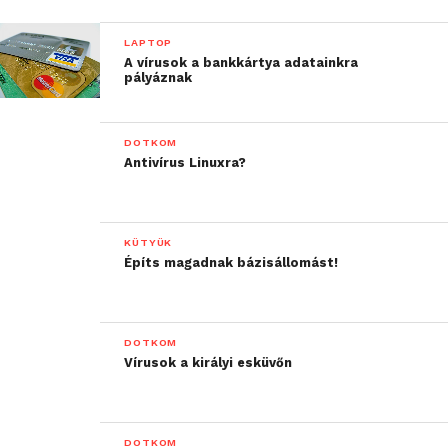
LAPTOP
A vírusok a bankkártya adatainkra
pályáznak
DOTKOM
Antivírus Linuxra?
KÜTYÜK
Építs magadnak bázisállomást!
DOTKOM
Vírusok a királyi esküvőn
DOTKOM