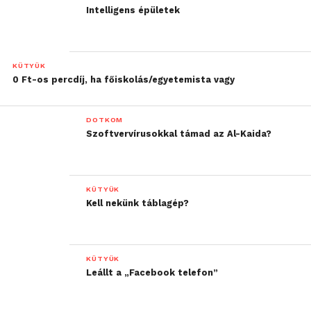
Intelligens épületek
KÜTYÜK
0 Ft-os percdíj, ha főiskolás/egyetemista vagy
DOTKOM
Szoftvervírusokkal támad az Al-Kaida?
KÜTYÜK
Kell nekünk táblagép?
KÜTYÜK
Leállt a „Facebook telefon”