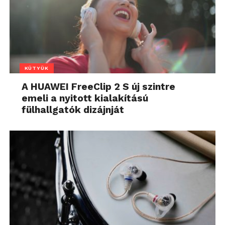
KÜTYÜK
A HUAWEI FreeClip 2 S új szintre
emeli a nyitott kialakítású
fülhallgatók dizájnját