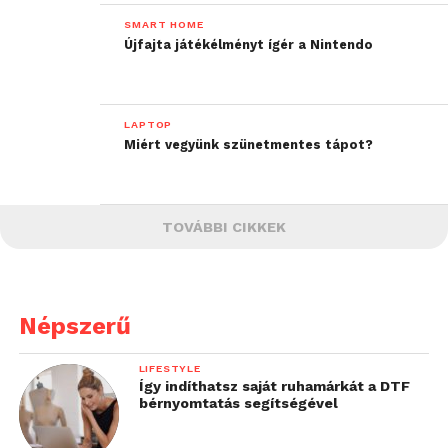
SMART HOME
Újfajta játékélményt ígér a Nintendo
LAPTOP
Miért vegyünk szünetmentes tápot?
TOVÁBBI CIKKEK
Népszerű
LIFESTYLE
Így indíthatsz saját ruhamárkát a DTF
bérnyomtatás segítségével