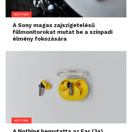
KÜTYÜK
A Sony magas zajszigetelésű
fülmonitorokat mutat be a színpadi
élmény fokozására
KÜTYÜK
A Nothing bemutatta az Ear (3a)