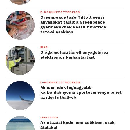
E-KÖRNYEZETVÉDELEM
Greenpeace logo Tiltott vegyi
anyagokat talált a Greenpeace
gyermekeknek készült matrica
tetoválásokban
IPAR
Drága mulasztás elhanyagolni az
elektromos karbantartást
E-KÖRNYEZETVÉDELEM
Minden idők legnagyobb
karbonlábnyomú sporteseménye lehet
az idei futball-vb
LIFESTYLE
Az utazási kedv nem csökken, csak
átalakul