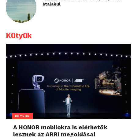
átalakul
Kütyük
KÜTYÜK
A HONOR mobilokra is elérhetők
lesznek az ARRI megoldásai