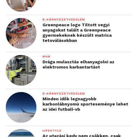
E-KÖRNYEZETVÉDELEM
Greenpeace logo Tiltott vegyi
anyagokat talált a Greenpeace
gyermekeknek készült matrica
tetoválásokban
IPAR
Drága mulasztás elhanyagolni az
elektromos karbantartást
E-KÖRNYEZETVÉDELEM
Minden idők legnagyobb
karbonlábnyomú sporteseménye lehet
az idei futball-vb
LIFESTYLE
Az utazási kedv nem csökken, csak