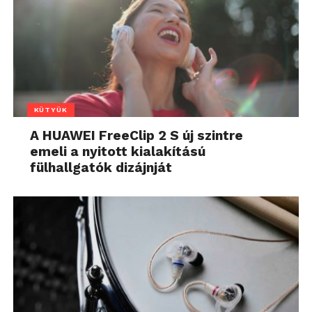
KÜTYÜK
A HUAWEI FreeClip 2 S új szintre
emeli a nyitott kialakítású
fülhallgatók dizájnját