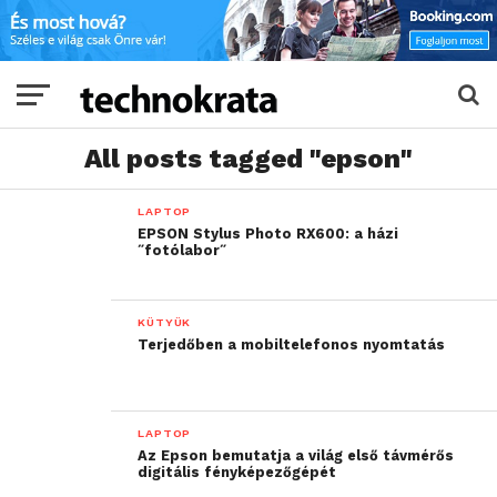
All posts tagged "epson"
LAPTOP
EPSON Stylus Photo RX600: a házi
˝fotólabor˝
KÜTYÜK
Terjedőben a mobiltelefonos nyomtatás
LAPTOP
Az Epson bemutatja a világ első távmérős
digitális fényképezőgépét