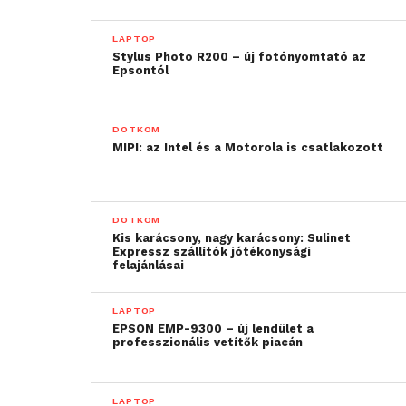
LAPTOP
Stylus Photo R200 – új fotónyomtató az
Epsontól
DOTKOM
MIPI: az Intel és a Motorola is csatlakozott
DOTKOM
Kis karácsony, nagy karácsony: Sulinet
Expressz szállítók jótékonysági
felajánlásai
LAPTOP
EPSON EMP-9300 – új lendület a
professzionális vetítők piacán
LAPTOP