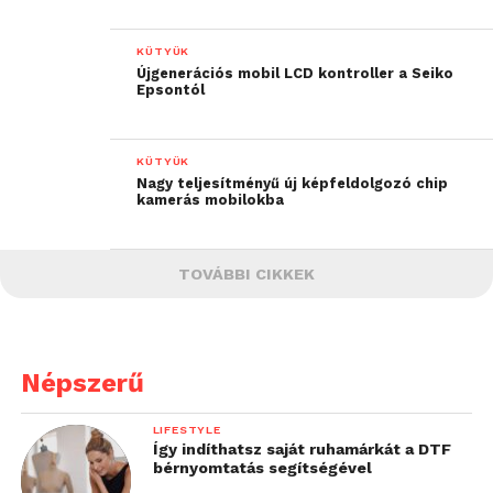
KÜTYÜK
Újgenerációs mobil LCD kontroller a Seiko
Epsontól
KÜTYÜK
Nagy teljesítményű új képfeldolgozó chip
kamerás mobilokba
TOVÁBBI CIKKEK
Népszerű
LIFESTYLE
Így indíthatsz saját ruhamárkát a DTF
bérnyomtatás segítségével