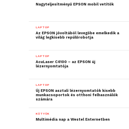
Nagyteljesítményű EPSON mobil vetítők
LAPTOP
Az EPSON jóvoltából levegőbe emelkedik a
világ legkisebb repülőrobotja
LAPTOP
AcuLaser C4100 – az EPSON új
lézernyomtatója
LAPTOP
Új EPSON asztali lézernyomtatók kisebb
munkacsoportok és otthoni felhasználók
számára
KÜTYÜK
Multimédia nap a Westel Enternetben