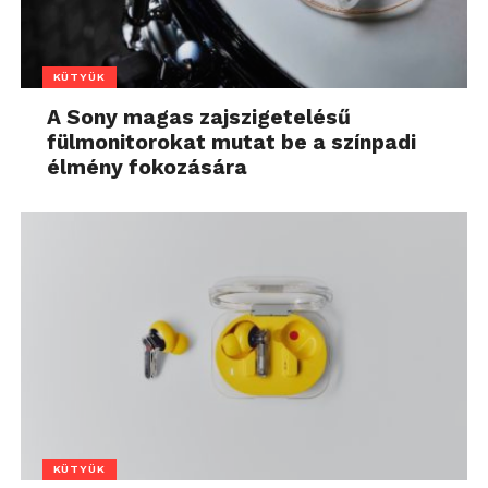
KÜTYÜK
A Sony magas zajszigetelésű
fülmonitorokat mutat be a színpadi
élmény fokozására
KÜTYÜK