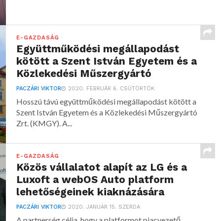
E-GAZDASÁG
Együttműködési megállapodást
kötött a Szent István Egyetem és a
Közlekedési Műszergyártó
PACZÁRI VIKTOR
2020. FEBRUÁR 6. CSÜTÖRTÖK
Hosszú távú együttműködési megállapodást kötött a
Szent István Egyetem és a Közlekedési Műszergyártó
Zrt. (KMGY). A...
E-GAZDASÁG
Közös vállalatot alapít az LG és a
Luxoft a webOS Auto platform
lehetőségeinek kiaknázására
PACZÁRI VIKTOR
2020. JANUÁR 15. SZERDA
A partnerség célja, hogy a platformot piacvezető