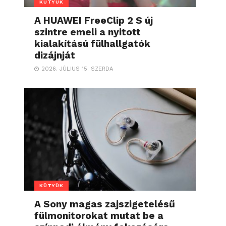
KÜTYÜK
A HUAWEI FreeClip 2 S új
szintre emeli a nyitott
kialakítású fülhallgatók
dizájnját
2026. JÚLIUS 15. SZERDA
KÜTYÜK
A Sony magas zajszigetelésű
fülmonitorokat mutat be a