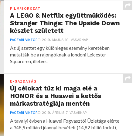
FILM/SOROZAT
A LEGO & Netflix együttműködés:
Stranger Things: The Upside Down
készlet született
PACZÁRI VIKTOR
2019. MÁJUS 19. VASÁRNAP
Az új szettet egy különleges esemény keretében
mutatták be a rajongóknak a londoni Leicester
Square-en, illetve...
E-GAZDASÁG
Új célokat tűz ki maga elé a
HONOR és a Huawei a kettős
márkastratégiája mentén
PACZÁRI VIKTOR
2019. ÁPRILIS 7. VASÁRNAP
A tavalyi évben a Huawei Fogyasztói Üzletága elérte
a 348,9 milliárd jüannyi bevételt (14,82 billió forint),...