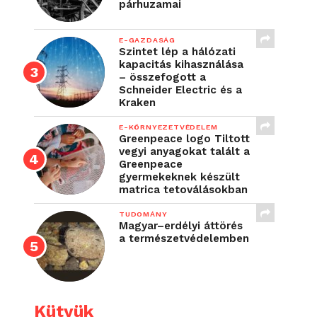
párhuzamai
E-GAZDASÁG
Szintet lép a hálózati
kapacitás kihasználása
– összefogott a
Schneider Electric és a
Kraken
E-KÖRNYEZETVÉDELEM
Greenpeace logo Tiltott
vegyi anyagokat talált a
Greenpeace
gyermekeknek készült
matrica tetoválásokban
TUDOMÁNY
Magyar–erdélyi áttörés
a természetvédelemben
Kütyük