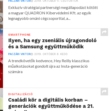
PACZÁRI VIKTOR
2019. OKTÓBER 17. CSÜTÖRTÖK
Exkluzív stratégiai partnerségi megállapodást kötött
a magyar QUADRON Kibervédelmi Kft. az egyik
legnagyobb ománi cégcsoporttal, a...
SMARTPHONE
Ilyen, ha egy zseniális újragondoló
és a Samsung együttműködik
PACZÁRI VIKTOR
2019. OKTÓBER 8. KEDD
A trendkövetők kedvence, Hey Reilly klasszikus
műalkotásokat gondolt újra az Insta-generáció
számára
DIGITALIZÁCIÓ
Családi kör a digitális korban –
generációk együttműködése a 21.