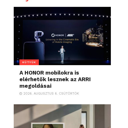
KÜTYÜK
A HONOR mobilokra is
elérhetők lesznek az ARRI
megoldásai
2026. AUGUSZTUS 6. CSÜTÖRTÖK