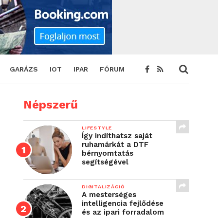
GARÁZS
IOT
IPAR
FÓRUM
Népszerű
LIFESTYLE
Így indíthatsz saját
ruhamárkát a DTF
bérnyomtatás
segítségével
DIGITALIZÁCIÓ
A mesterséges
intelligencia fejlődése
és az ipari forradalom