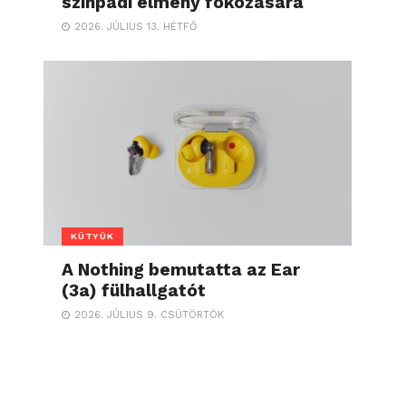
színpadi élmény fokozására
2026. JÚLIUS 13. HÉTFŐ
KÜTYÜK
A Nothing bemutatta az Ear
(3a) fülhallgatót
2026. JÚLIUS 9. CSÜTÖRTÖK