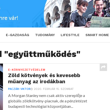
E-GAZDASÁG
TUDOMÁNY
LIFESTYLE
SMART HOME
ed "együttműködés"
E-KÖRNYEZETVÉDELEM
Zöld kötvények és kevesebb
műanyag az irodákban
PACZÁRI VIKTOR
2020. FEBRUÁR 15. SZOMBAT
A Morgan Stanley nem csak aktív szereplője a
globális zöldkötvény-piacnak, de a pénzintézet
budapesti technológiai központjában...