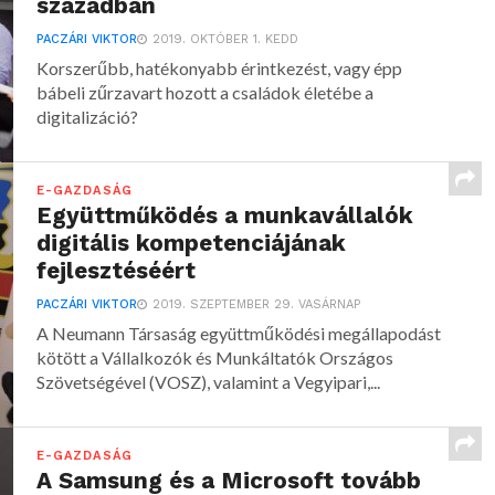
században
PACZÁRI VIKTOR
2019. OKTÓBER 1. KEDD
Korszerűbb, hatékonyabb érintkezést, vagy épp
bábeli zűrzavart hozott a családok életébe a
digitalizáció?
E-GAZDASÁG
Együttműködés a munkavállalók
digitális kompetenciájának
fejlesztéséért
PACZÁRI VIKTOR
2019. SZEPTEMBER 29. VASÁRNAP
A Neumann Társaság együttműködési megállapodást
kötött a Vállalkozók és Munkáltatók Országos
Szövetségével (VOSZ), valamint a Vegyipari,...
E-GAZDASÁG
A Samsung és a Microsoft tovább