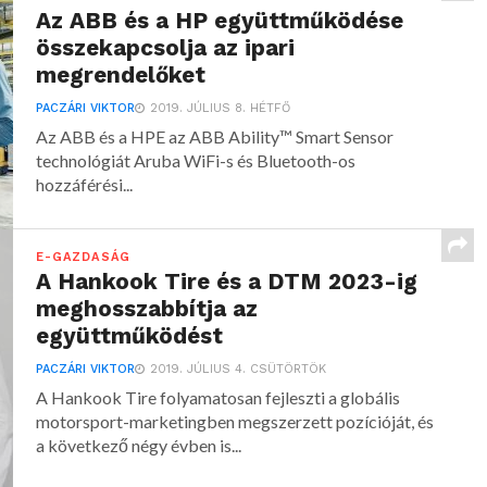
Az ABB és a HP együttműködése
összekapcsolja az ipari
megrendelőket
PACZÁRI VIKTOR
2019. JÚLIUS 8. HÉTFŐ
Az ABB és a HPE az ABB Ability™ Smart Sensor
technológiát Aruba WiFi-s és Bluetooth-os
hozzáférési...
E-GAZDASÁG
A Hankook Tire és a DTM 2023-ig
meghosszabbítja az
együttműködést
PACZÁRI VIKTOR
2019. JÚLIUS 4. CSÜTÖRTÖK
A Hankook Tire folyamatosan fejleszti a globális
motorsport-marketingben megszerzett pozícióját, és
a következő négy évben is...