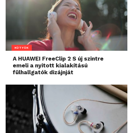
KÜTYÜK
A HUAWEI FreeClip 2 S új szintre
emeli a nyitott kialakítású
fülhallgatók dizájnját