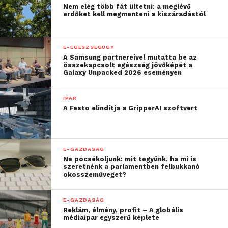
Zökkenőmentes kapcsolat a
Nem elég több fát ültetni: a meglévő
számítógép és a telefon között:
A
erdőket kell megmenteni a kiszáradástól
felhasználók a Windowshoz a Galaxy
Note10 gyors elérés paneljén keresztül
E-EGÉSZSÉGÜGY
kapcsolódhatnak, így egyszerűen és
A Samsung partnereivel mutatta be az
kényelmesen küldhetnek üzeneteket,
összekapcsolt egészség jövőképét a
Galaxy Unpacked 2026 eseményen
kezelhetik az értesítéseiket,
szinkronizálhatnak fotókat vagy
IPAR
tükrözhetik a telefon kijelzőjét a
A Festo elindítja a GripperAI szoftvert
számítógépükre. A szolgáltatás
folytonossága olyan kapcsolatot hoz
létre bármely Windows 10 operációs
E-GAZDASÁG
rendszerrel rendelkező számítógéppel,
Ne pocsékoljunk: mit tegyünk, ha mi is
amely segít időt megtakarítani, és
szeretnénk a parlamentben felbukkanó
okosszemüveget?
megkíméli a felhasználókat, attól, hogy
váltogatniuk kelljen a Galaxy Note10 és
E-GAZDASÁG
a számítógépük között.
Reklám, élmény, profit – A globális
médiaipar egyszerű képlete
Hatékonyság az üzleti életben is