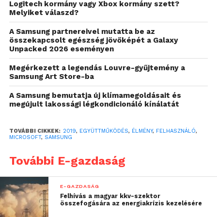
egyedi, új mobilos élményeket hoznak el az 5G
Logitech kormány vagy Xbox kormány szett?
korában. Az együttműködést a későbbiekben új
Melyiket válaszd?
termékekkel, szolgáltatásokkal és integrált
A Samsung partnereivel mutatta be az
megoldásokkal folytatja a Samsung és a Microsoft.
összekapcsolt egészség jövőképét a Galaxy
Unpacked 2026 eseményen
Eszközök közötti
Megérkezett a legendás Louvre-gyűjtemény a
zökkenőmentes munkavégzés
Samsung Art Store-ba
A felhasználók a mindennapok és a munkájuk során
A Samsung bemutatja új klímamegoldásait és
megújult lakossági légkondicionáló kínálatát
több különböző eszközzel is dolgoznak, így egyre
nagyobb az igény a könnyebb csatlakoztathatóságra.
Ennek ellenére az eszközök közötti
TOVÁBBI CIKKEK:
2019
,
EGYÜTTMŰKÖDÉS
,
ÉLMÉNY
,
FELHASZNÁLÓ
,
MICROSOFT
,
SAMSUNG
munkamegosztás gyakran körülményes, egy
számítógépes munkamenetet meg kell szakítani,
További E-gazdaság
hogy a telefonon meg lehessen nyitni egy
applikációt, amellyel át lehet küldeni képeket,
E-GAZDASÁG
videókat vagy fájlokat vissza a számítógépre. E
Felhívás a magyar kkv-szektor
helyett egy olyan környezetre van szükség, ahol a
összefogására az energiakrízis kezelésére
tartalmak automatikusan szinkronizálódnak, így egy