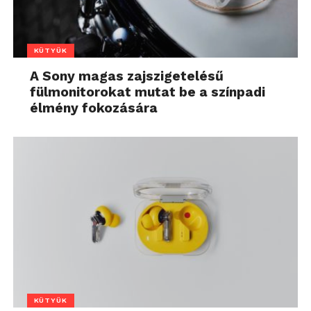
KÜTYÜK
A Sony magas zajszigetelésű
fülmonitorokat mutat be a színpadi
élmény fokozására
KÜTYÜK