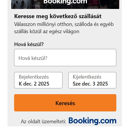
következetesen képviseli az iparág vezetőivel
folytatott nyílt együttműködések során. A felhőalapú
számítástechnika, a mesterséges intelligencia
fejlődése és a hálózati sebesség növekedése
gyorsuló tendenciát mutat, így az elkövetkezendő
években a Samsung és a Microsoft közötti
együttműködés még fontosabbá válik majd