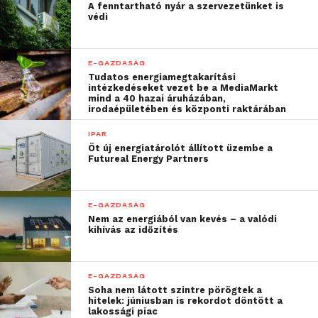
együttműködés középpontjában mindig a
A fenntartható nyár a szervezetünket is
védi
számítástechnika hatékonyságának növelése állt. A
Galaxy Note10 csúcstelefontól kezdve a Microsoft
legnépszerűbb, okostelefonokra elérhető
E-GAZDASÁG
alkalmazásai teljeskörűen integrálva érhetők el
Tudatos energiamegtakarítási
intézkedéseket vezet be a MediaMarkt
Galaxy eszközökön:
mind a 40 hazai áruházában,
irodaépületében és központi raktárában
Továbbfejlesztett Outlook
: A több
IPAR
mint százmillió eszközön telepített
Öt új energiatárolót állított üzembe a
Futureal Energy Partners
népszerű e-mail és naptár alkalmazás,
az Outlook segíti a felhasználókat
kapcsolattartásban, a szervezésben és a
E-GAZDASÁG
feladataik elvégzésében. Az Outlooknak
Nem az energiából van kevés – a valódi
kihívás az időzítés
köszönhetően egyetlen alkalmazásban
hozzáférhetők az e-mailek, a naptárak,
a névjegyek és a különféle fájlok, így a
E-GAZDASÁG
felhasználók időt takaríthatnak meg. A
Soha nem látott szintre pörögtek a
hitelek: júniusban is rekordot döntött a
Galaxy Note10 készüléken az Outlook
lakossági piac