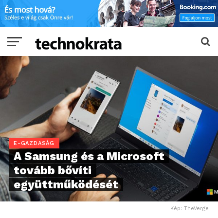
E-GAZDASÁG
A Samsung és a Microsoft
tovább bővíti
együttműködését
Kép: TheVerge