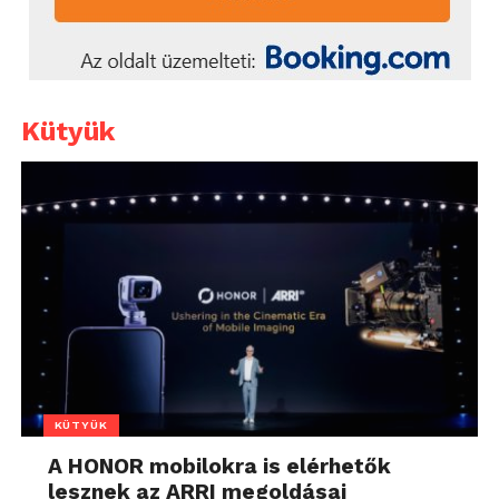
Kütyük
KÜTYÜK
A HONOR mobilokra is elérhetők
lesznek az ARRI megoldásai