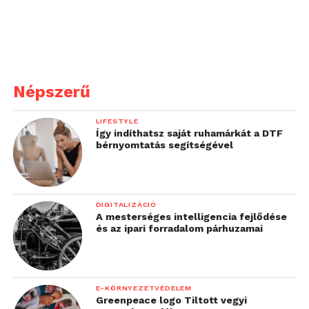
Népszerű
LIFESTYLE
Így indíthatsz saját ruhamárkát a DTF
bérnyomtatás segítségével
DIGITALIZÁCIÓ
A mesterséges intelligencia fejlődése
és az ipari forradalom párhuzamai
E-KÖRNYEZETVÉDELEM
Greenpeace logo Tiltott vegyi