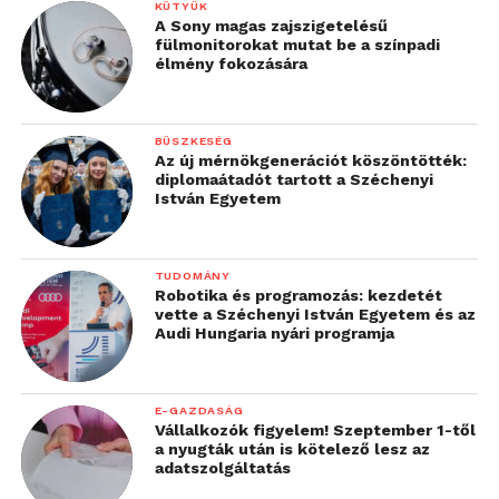
KÜTYÜK
A Sony magas zajszigetelésű
fülmonitorokat mutat be a színpadi
élmény fokozására
BÜSZKESÉG
Az új mérnökgenerációt köszöntötték:
diplomaátadót tartott a Széchenyi
István Egyetem
TUDOMÁNY
Robotika és programozás: kezdetét
vette a Széchenyi István Egyetem és az
Audi Hungaria nyári programja
E-GAZDASÁG
Vállalkozók figyelem! Szeptember 1-től
a nyugták után is kötelező lesz az
adatszolgáltatás