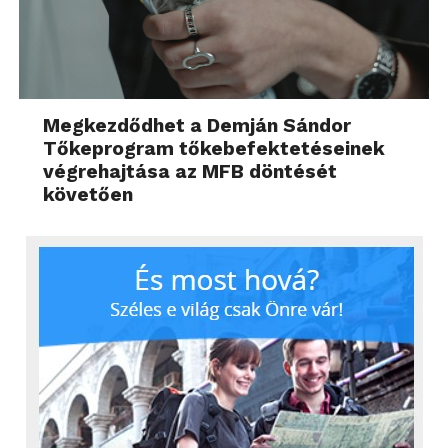
Megkezdődhet a Demján Sándor
Tőkeprogram tőkebefektetéseinek
végrehajtása az MFB döntését
követően