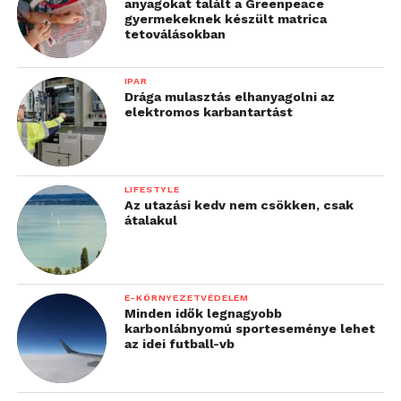
anyagokat talált a Greenpeace
gyermekeknek készült matrica
tetoválásokban
IPAR
Drága mulasztás elhanyagolni az
elektromos karbantartást
LIFESTYLE
Az utazási kedv nem csökken, csak
átalakul
E-KÖRNYEZETVÉDELEM
Minden idők legnagyobb
karbonlábnyomú sporteseménye lehet
az idei futball-vb