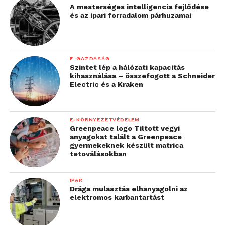
A mesterséges intelligencia fejlődése
és az ipari forradalom párhuzamai
E-GAZDASÁG
Szintet lép a hálózati kapacitás
kihasználása – összefogott a Schneider
Electric és a Kraken
E-KÖRNYEZETVÉDELEM
Greenpeace logo Tiltott vegyi
anyagokat talált a Greenpeace
gyermekeknek készült matrica
tetoválásokban
IPAR
Drága mulasztás elhanyagolni az
elektromos karbantartást