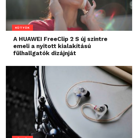
KÜTYÜK
A HUAWEI FreeClip 2 S új szintre
emeli a nyitott kialakítású
fülhallgatók dizájnját