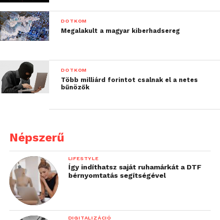
DOTKOM
Megalakult a magyar kiberhadsereg
DOTKOM
Több milliárd forintot csalnak el a netes
bűnözők
Népszerű
LIFESTYLE
Így indíthatsz saját ruhamárkát a DTF
bérnyomtatás segítségével
DIGITALIZÁCIÓ