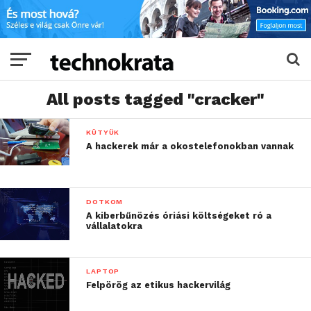
All posts tagged "cracker"
KÜTYÜK
A hackerek már a okostelefonokban vannak
DOTKOM
A kiberbűnözés óriási költségeket ró a
vállalatokra
LAPTOP
Felpörög az etikus hackervilág