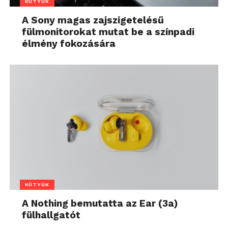
KÜTYÜK
A Sony magas zajszigetelésű
fülmonitorokat mutat be a színpadi
élmény fokozására
KÜTYÜK
A Nothing bemutatta az Ear (3a)
fülhallgatót