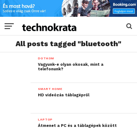
All posts tagged "bluetooth"
DOTKOM
Vagyunk-e olyan okosak, mint a
telefonunk?
SMART HOME
HD videózás táblagépről
LAPTOP
Átmenet a PC és a táblagépek között