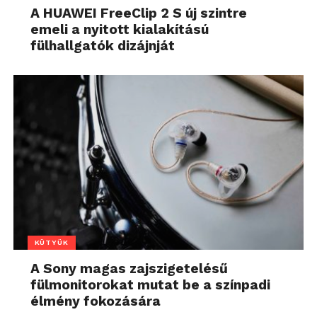
A HUAWEI FreeClip 2 S új szintre
emeli a nyitott kialakítású
fülhallgatók dizájnját
KÜTYÜK
A Sony magas zajszigetelésű
fülmonitorokat mutat be a színpadi
élmény fokozására