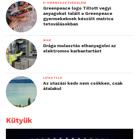
E-KÖRNYEZETVÉDELEM
Greenpeace logo Tiltott vegyi
anyagokat talált a Greenpeace
gyermekeknek készült matrica
tetoválásokban
IPAR
Drága mulasztás elhanyagolni az
elektromos karbantartást
LIFESTYLE
Az utazási kedv nem csökken, csak
átalakul
Kütyük