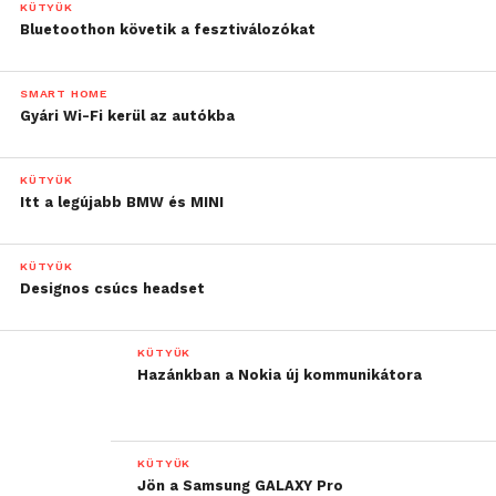
KÜTYÜK
Bluetoothon követik a fesztiválozókat
SMART HOME
Gyári Wi-Fi kerül az autókba
KÜTYÜK
Itt a legújabb BMW és MINI
KÜTYÜK
Designos csúcs headset
KÜTYÜK
Hazánkban a Nokia új kommunikátora
KÜTYÜK
Jön a Samsung GALAXY Pro