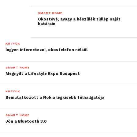
SMART HOME
Okostévé, avagy a készülék túllép saját
határain
KÜTYÜK
Ingyen internetezni, okostelefon nélkül
SMART HOME
Megnyílt a Lifestyle Expo Budapest
KÜTYÜK
Bemutatkozott a Nokia legkisebb fülhallgatója
SMART HOME
Jön a Bluetooth 3.0