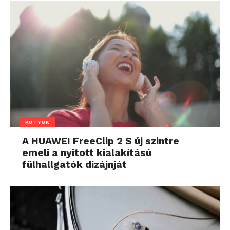
KÜTYÜK
A HUAWEI FreeClip 2 S új szintre
emeli a nyitott kialakítású
fülhallgatók dizájnját