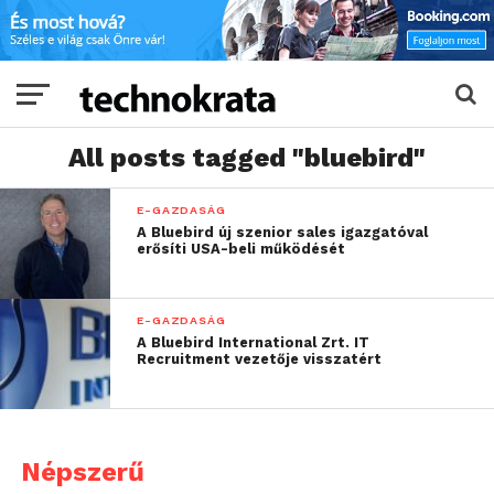
All posts tagged "bluebird"
E-GAZDASÁG
A Bluebird új szenior sales igazgatóval
erősíti USA-beli működését
E-GAZDASÁG
A Bluebird International Zrt. IT
Recruitment vezetője visszatért
Népszerű