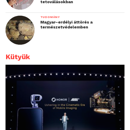
tetoválásokban
TUDOMÁNY
Magyar–erdélyi áttörés a
természetvédelemben
Kütyük