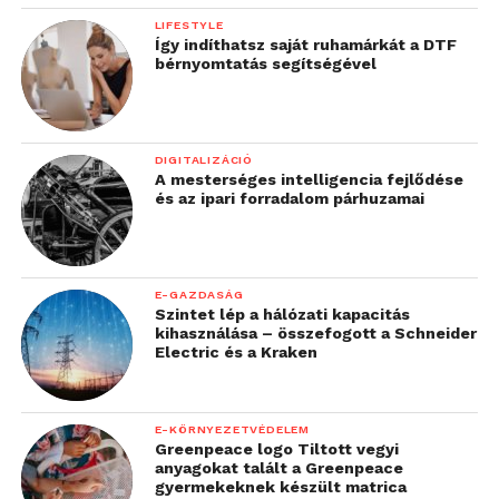
LIFESTYLE
Így indíthatsz saját ruhamárkát a DTF
bérnyomtatás segítségével
DIGITALIZÁCIÓ
A mesterséges intelligencia fejlődése
és az ipari forradalom párhuzamai
E-GAZDASÁG
Szintet lép a hálózati kapacitás
kihasználása – összefogott a Schneider
Electric és a Kraken
E-KÖRNYEZETVÉDELEM
Greenpeace logo Tiltott vegyi
anyagokat talált a Greenpeace
gyermekeknek készült matrica