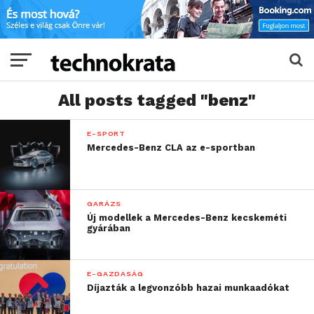
All posts tagged "benz"
E-SPORT
Mercedes-Benz CLA az e-sportban
GARÁZS
Új modellek a Mercedes-Benz kecskeméti
gyárában
E-GAZDASÁG
Díjazták a legvonzóbb hazai munkaadókat