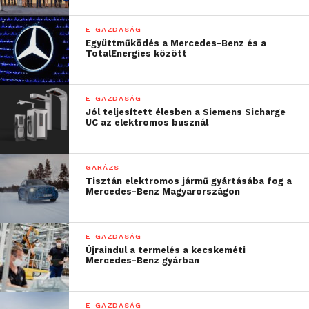
E-GAZDASÁG
Együttműködés a Mercedes-Benz és a
TotalEnergies között
E-GAZDASÁG
Jól teljesített élesben a Siemens Sicharge
UC az elektromos busznál
GARÁZS
Tisztán elektromos jármű gyártásába fog a
Mercedes-Benz Magyarországon
E-GAZDASÁG
Újraindul a termelés a kecskeméti
Mercedes-Benz gyárban
E-GAZDASÁG