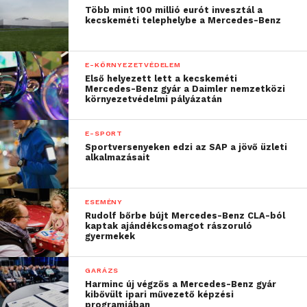
Több mint 100 millió eurót invesztál a
kecskeméti telephelybe a Mercedes-Benz
E-KÖRNYEZETVÉDELEM
Első helyezett lett a kecskeméti
Mercedes-Benz gyár a Daimler nemzetközi
környezetvédelmi pályázatán
E-SPORT
Sportversenyeken edzi az SAP a jövő üzleti
alkalmazásait
ESEMÉNY
Rudolf bőrbe bújt Mercedes-Benz CLA-ból
kaptak ajándékcsomagot rászoruló
gyermekek
GARÁZS
Harminc új végzős a Mercedes-Benz gyár
kibővült ipari művezető képzési
programjában