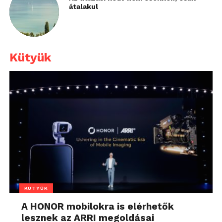
átalakul
Kütyük
KÜTYÜK
A HONOR mobilokra is elérhetők
lesznek az ARRI megoldásai