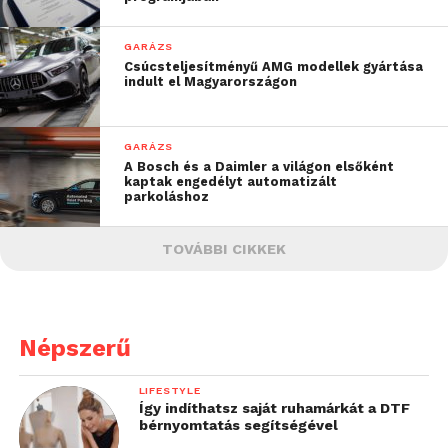
GARÁZS
Csúcsteljesítményű AMG modellek gyártása
indult el Magyarországon
GARÁZS
A Bosch és a Daimler a világon elsőként
kaptak engedélyt automatizált
parkoláshoz
TOVÁBBI CIKKEK
Népszerű
LIFESTYLE
Így indíthatsz saját ruhamárkát a DTF
bérnyomtatás segítségével