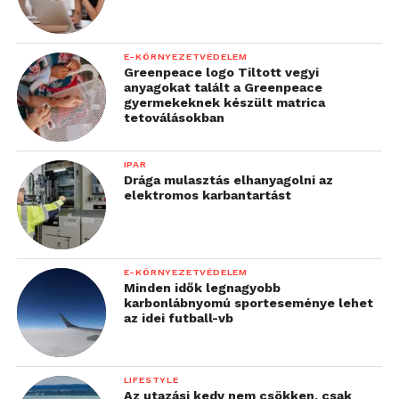
E-KÖRNYEZETVÉDELEM
Greenpeace logo Tiltott vegyi
anyagokat talált a Greenpeace
gyermekeknek készült matrica
tetoválásokban
IPAR
Drága mulasztás elhanyagolni az
elektromos karbantartást
E-KÖRNYEZETVÉDELEM
Minden idők legnagyobb
karbonlábnyomú sporteseménye lehet
az idei futball-vb
LIFESTYLE
Az utazási kedv nem csökken, csak