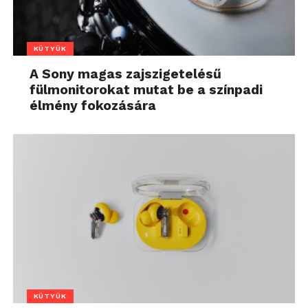
KÜTYÜK
A Sony magas zajszigetelésű
fülmonitorokat mutat be a színpadi
élmény fokozására
KÜTYÜK