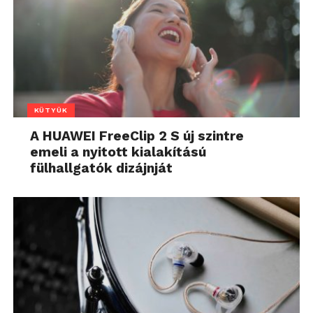
KÜTYÜK
A HUAWEI FreeClip 2 S új szintre
emeli a nyitott kialakítású
fülhallgatók dizájnját