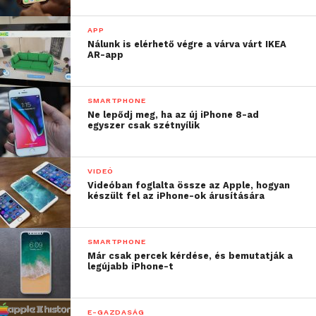
APP
Nálunk is elérhető végre a várva várt IKEA
AR-app
SMARTPHONE
Ne lepődj meg, ha az új iPhone 8-ad
egyszer csak szétnyílik
VIDEÓ
Videóban foglalta össze az Apple, hogyan
készült fel az iPhone-ok árusítására
SMARTPHONE
Már csak percek kérdése, és bemutatják a
legújabb iPhone-t
E-GAZDASÁG