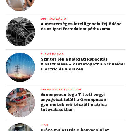
DIGITALIZÁCIÓ
A mesterséges intelligencia fejlődése
és az ipari forradalom párhuzamai
E-GAZDASÁG
Szintet lép a hálózati kapacitás
kihasználása – összefogott a Schneider
Electric és a Kraken
E-KÖRNYEZETVÉDELEM
Greenpeace logo Tiltott vegyi
anyagokat talált a Greenpeace
gyermekeknek készült matrica
tetoválásokban
IPAR
Drága mulasztás elhanyagolni az