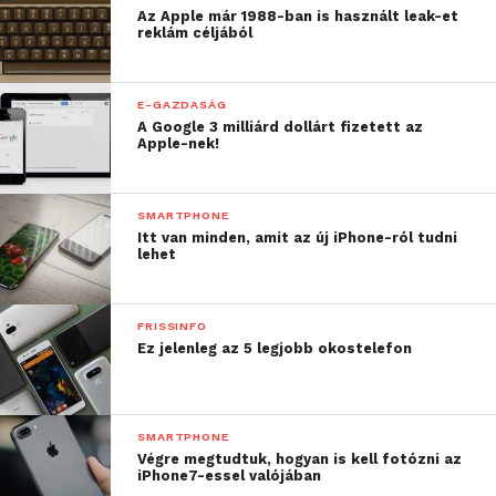
Az Apple már 1988-ban is használt leak-et
reklám céljából
E-GAZDASÁG
A Google 3 milliárd dollárt fizetett az
Apple-nek!
SMARTPHONE
Itt van minden, amit az új iPhone-ról tudni
lehet
FRISSINFO
Ez jelenleg az 5 legjobb okostelefon
SMARTPHONE
Végre megtudtuk, hogyan is kell fotózni az
iPhone7-essel valójában