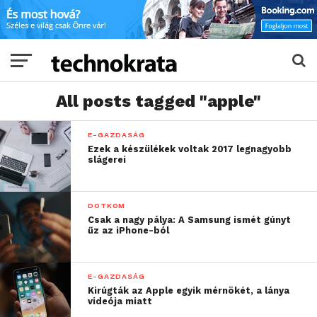
All posts tagged "apple"
E-GAZDASÁG
Ezek a készülékek voltak 2017 legnagyobb
slágerei
DOTKOM
Csak a nagy pálya: A Samsung ismét gúnyt
űz az iPhone-ból
E-GAZDASÁG
Kirúgták az Apple egyik mérnökét, a lánya
videója miatt