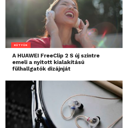
KÜTYÜK
A HUAWEI FreeClip 2 S új szintre
emeli a nyitott kialakítású
fülhallgatók dizájnját