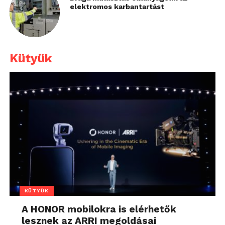
elektromos karbantartást
Kütyük
KÜTYÜK
A HONOR mobilokra is elérhetők
lesznek az ARRI megoldásai