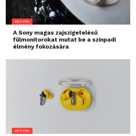
KÜTYÜK
A Sony magas zajszigetelésű
fülmonitorokat mutat be a színpadi
élmény fokozására
KÜTYÜK