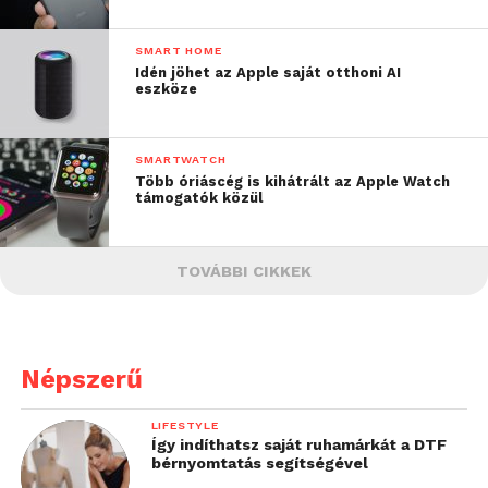
SMART HOME
Idén jöhet az Apple saját otthoni AI
eszköze
SMARTWATCH
Több óriáscég is kihátrált az Apple Watch
támogatók közül
TOVÁBBI CIKKEK
Népszerű
LIFESTYLE
Így indíthatsz saját ruhamárkát a DTF
bérnyomtatás segítségével