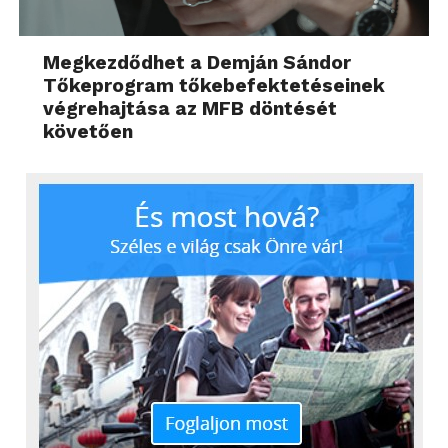
Megkezdődhet a Demján Sándor
Tőkeprogram tőkebefektetéseinek
végrehajtása az MFB döntését
követően