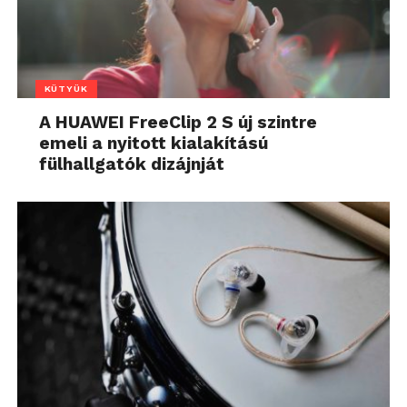
KÜTYÜK
A HUAWEI FreeClip 2 S új szintre
emeli a nyitott kialakítású
fülhallgatók dizájnját