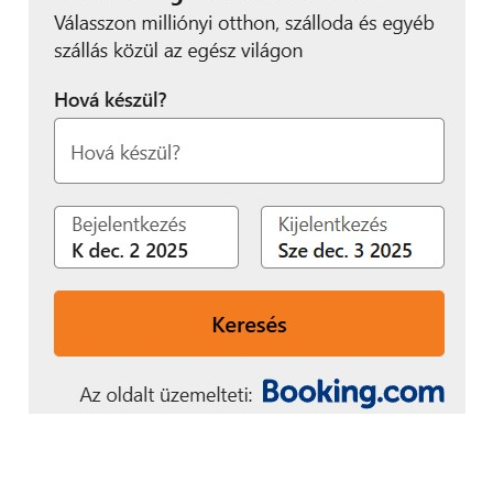
A pozitív visszajelzéseket mi sem bizonyítja
jobban, minthogy a World Robot Olympiad
nemzetközi szervezete megválasztotta Szögi
Zoltánt a Tanácsadó Testület tagjának a
közép-európai kiterjesztésben végzett
munkájáért és a világdöntő sikeres
szervezéséért.
A kiterjesztés 11 célországa: Lettország,
Litvánia, Lengyelország, Csehország,
Szlovénia, Bosznia-Hercegovina,
Montenegró, Grúzia, Szerbia, Horvátország,
Szlovákia
Ez a
dicsőség
nem csak
Edutus Egyetemé
,
hanem
a versenyt támogató
szponzoroké
is, akik nélkül nem valósult
volna meg ilyen minőségben a rendezvény.
Fő támogató:
Innovációs és Technológiai
Minisztérium, Nemzeti Szakképzési és