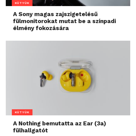
KÜTYÜK
A Sony magas zajszigetelésű
fülmonitorokat mutat be a színpadi
élmény fokozására
KÜTYÜK
A Nothing bemutatta az Ear (3a)
fülhallgatót