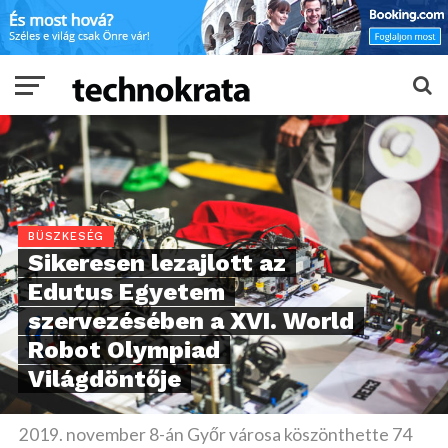
BÜSZKESÉG
Sikeresen lezajlott az
Edutus Egyetem
szervezésében a XVI. World
Robot Olympiad
Világdöntője
2019. november 8-án Győr városa köszönthette 74