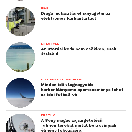
IPAR
Drága mulasztás elhanyagolni az
elektromos karbantartást
LIFESTYLE
Az utazási kedv nem csökken, csak
átalakul
E-KÖRNYEZETVÉDELEM
Minden idők legnagyobb
karbonlábnyomú sporteseménye lehet
az idei futball-vb
KÜTYÜK
A Sony magas zajszigetelésű
fülmonitorokat mutat be a színpadi
élmény fokozására