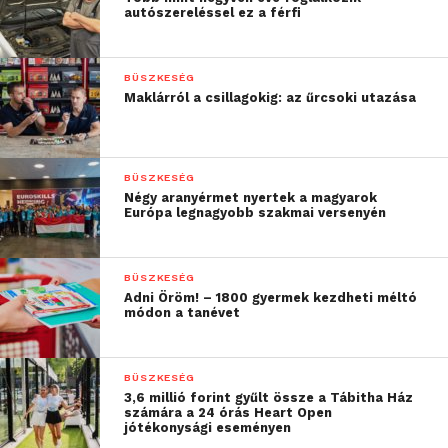
autószereléssel ez a férfi
Robotics Challenge (ARC) kategória
résztvevői
az
okos üvegház
on belüli feladatok ellátására
alkalmas autonóm robotokat építettek. Ebben a
BÜSZKESÉG
kategóriában a robotok már alumínium alkatrészből
Maklárról a csillagokig: az űrcsoki utazása
épülnek össze és méretileg is jóval nagyobbak. A
megoldandó feladatok is nehezebbek,
komplexebbek, illetve a robotok programozása is
BÜSZKESÉG
csak kódolással megoldható.
Négy aranyérmet nyertek a magyarok
Európa legnagyobb szakmai versenyén
Négy kategóriában és hat korcsoportban
összesen
6 magyar csapat
három napon keresztül
BÜSZKESÉG
mérettette meg tudását. Vasárnap egy ünnepélyes
Adni Öröm! – 1800 gyermek kezdheti méltó
módon a tanévet
záró ceremónia keretein belül került sor az
eredményhirdetésre, ahol kiderült, hogy
a magyar
fiatalok két ötödik helyet értek el.
BÜSZKESÉG
3,6 millió forint gyűlt össze a Tábitha Ház
számára a 24 órás Heart Open
jótékonysági eseményen