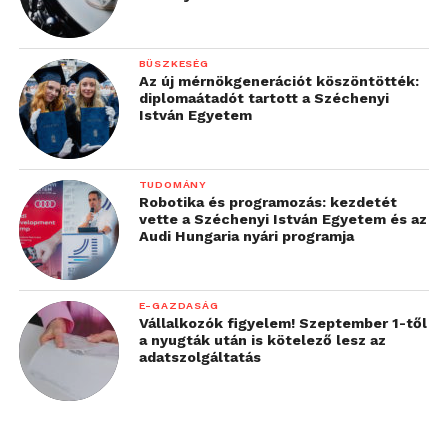
BÜSZKESÉG
Az új mérnökgenerációt köszöntötték:
diplomaátadót tartott a Széchenyi
István Egyetem
TUDOMÁNY
Robotika és programozás: kezdetét
vette a Széchenyi István Egyetem és az
Audi Hungaria nyári programja
E-GAZDASÁG
Vállalkozók figyelem! Szeptember 1-től
a nyugták után is kötelező lesz az
adatszolgáltatás