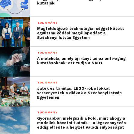
kutatják
kapcsolatos kérdéseikre.
TUDOMÁNY
Magfeldolgozó technológiai céggel kötött
együttműködési megállapodást a
Széchenyi István Egyetem
TUDOMÁNY
A molekula, amely új irányt ad az anti-aging
kutatásoknak: ezt tudja a NAD+
TUDOMÁNY
Játék és tanulás: LEGO-robotokkal
versenyeztek a diákok a Széchenyi István
Egyetemen
TUDOMÁNY
Gyorsabban melegszik a Föld, mint ahogy a
modellek követni tudnák – a légszennyezés
eddig elfedte a helyzet valódi súlyosságát