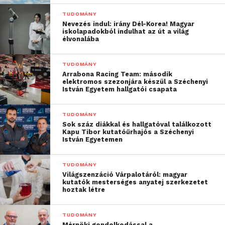
TUDOMÁNY
Nevezés indul: irány Dél-Korea! Magyar
iskolapadokból indulhat az út a világ
élvonalába
TUDOMÁNY
Arrabona Racing Team: második
elektromos szezonjára készül a Széchenyi
István Egyetem hallgatói csapata
TUDOMÁNY
Sok száz diákkal és hallgatóval találkozott
Kapu Tibor kutatóűrhajós a Széchenyi
István Egyetemen
TUDOMÁNY
Világszenzáció Várpalotáról: magyar
kutatók mesterséges anyatej szerkezetet
hoztak létre
TUDOMÁNY
Mérnöki gondolkodással a