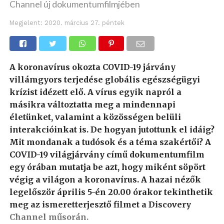
Channel új dokumentumfilmjében
Megjelent:
2020. március 27. péntek
A koronavírus okozta COVID-19 járvány
villámgyors terjedése globális egészségügyi
krízist idézett elő. A vírus egyik napról a
másikra változtatta meg a mindennapi
életünket, valamint a közösségen belüli
interakcióinkat is. De hogyan jutottunk el idáig?
Mit mondanak a tudósok és a téma szakértői? A
COVID-19 világjárvány című dokumentumfilm
egy órában mutatja be azt, hogy miként söpört
végig a világon a koronavírus. A hazai nézők
legelőször április 5-én 20.00 órakor tekinthetik
meg az ismeretterjesztő filmet a Discovery
Channel műsorán.