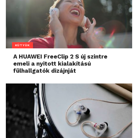
KÜTYÜK
A HUAWEI FreeClip 2 S új szintre
emeli a nyitott kialakítású
fülhallgatók dizájnját