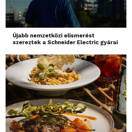
Újabb nemzetközi elismerést
szereztek a Schneider Electric gyárai