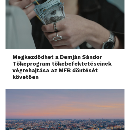
Megkezdődhet a Demján Sándor
Tőkeprogram tőkebefektetéseinek
végrehajtása az MFB döntését
követően