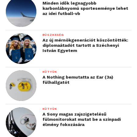
Minden idők legnagyobb
karbonlábnyomú sporteseménye lehet
az idei futball-vb
BÜSZKESÉG
Az új mérnökgenerációt köszöntötték:
diplomaátadót tartott a Széchenyi
István Egyetem
KÜTYÜK
A Nothing bemutatta az Ear (3a)
fülhallgatót
KÜTYÜK
A Sony magas zajszigetelésű
fülmonitorokat mutat be a színpadi
élmény fokozására