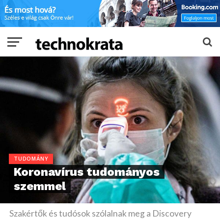
TUDOMÁNY
Koronavírus tudományos
szemmel
Szakértők és tudósok szólalnak meg a Discovery