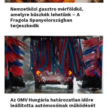
Nemzetközi gasztro mérföldkő,
amelyre büszkék lehetünk – A
Fragola Spanyolországban
terjeszkedik
Az OMV Hungária határozatlan időre
leállította autómosóinak működését