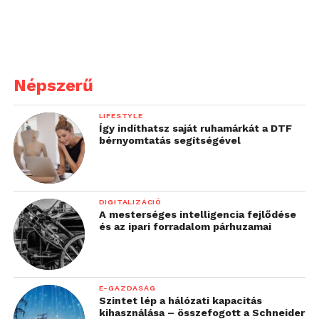
Népszerű
LIFESTYLE
Így indíthatsz saját ruhamárkát a DTF
bérnyomtatás segítségével
DIGITALIZÁCIÓ
A mesterséges intelligencia fejlődése
és az ipari forradalom párhuzamai
E-GAZDASÁG
Szintet lép a hálózati kapacitás
kihasználása – összefogott a Schneider