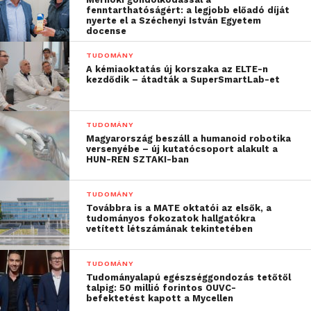
fenntarthatóságért: a legjobb előadó díját
nyerte el a Széchenyi István Egyetem
docense
TUDOMÁNY
A kémiaoktatás új korszaka az ELTE-n
kezdődik – átadták a SuperSmartLab-et
TUDOMÁNY
Magyarország beszáll a humanoid robotika
versenyébe – új kutatócsoport alakult a
HUN-REN SZTAKI-ban
TUDOMÁNY
Továbbra is a MATE oktatói az elsők, a
tudományos fokozatok hallgatókra
vetített létszámának tekintetében
TUDOMÁNY
Tudományalapú egészséggondozás tetőtől
talpig: 50 millió forintos OUVC-
befektetést kapott a Mycellen