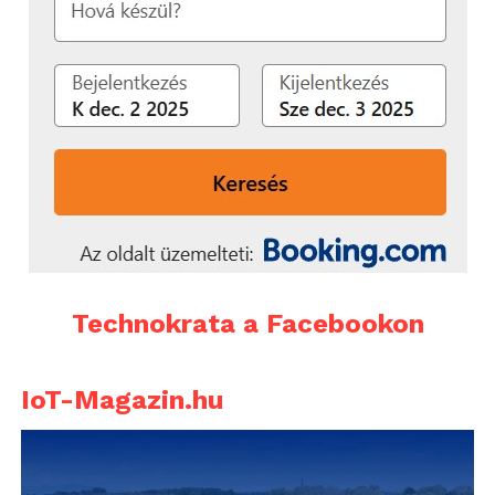
Technokrata a Facebookon
IoT-Magazin.hu