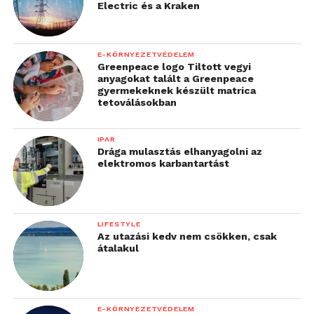
Electric és a Kraken
E-KÖRNYEZETVÉDELEM
Greenpeace logo Tiltott vegyi
anyagokat talált a Greenpeace
gyermekeknek készült matrica
tetoválásokban
IPAR
Drága mulasztás elhanyagolni az
elektromos karbantartást
LIFESTYLE
Az utazási kedv nem csökken, csak
átalakul
E-KÖRNYEZETVÉDELEM