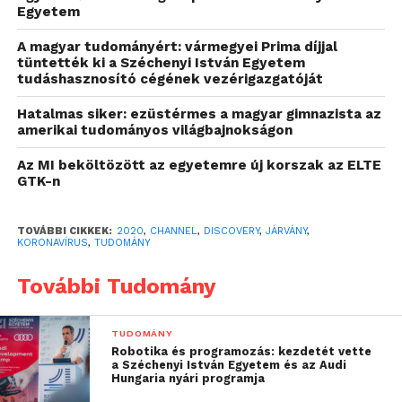
Egyetem
A magyar tudományért: vármegyei Prima díjjal
A COVID-19 világjárvány című dokumentumfilm
tüntették ki a Széchenyi István Egyetem
bevezeti a nézőket a koronavírus elleni harc
tudáshasznosító cégének vezérigazgatóját
részleteibe, bemutatva, miként tesztelik és kezelik a
Hatalmas siker: ezüstérmes a magyar gimnazista az
betegeket, hogy megfékezzék a járvány terjedését. A
amerikai tudományos világbajnokságon
szakértők mindemellett elmagyarázzák, hogy miért
tekinthető különlegesnek a COVID-19, és hogy miért
Az MI beköltözött az egyetemre új korszak az ELTE
GTK-n
érte felkészületlenül a világot, mit lehetett volna
másképp csinálni, hogy megakadályozzák a
terjedését.
TOVÁBBI CIKKEK:
2020
,
CHANNEL
,
DISCOVERY
,
JÁRVÁNY
,
KORONAVÍRUS
,
TUDOMÁNY
A különkiadás nyomon követi a járvány Amerikai
További Tudomány
Egyesült Államokbeli kitörésének előzményeit az
első fertőzöttől kezdve, a Seattle-beli gyors
terjedésén át, megvizsgálva, hogy miként adódott át
TUDOMÁNY
Robotika és programozás: kezdetét vette
drámai gyorsasággal országszerte a vírus. A
a Széchenyi István Egyetem és az Audi
gyógyszerészet élvonalához tartozó szakemberek,
Hungaria nyári programja