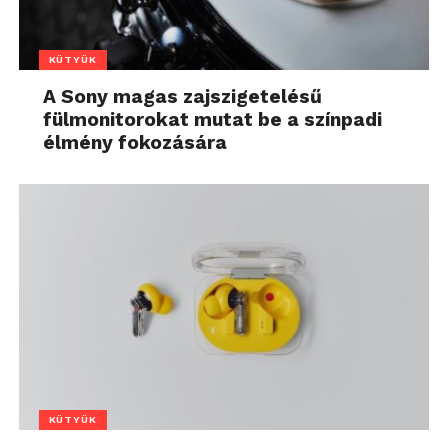
KÜTYÜK
A Sony magas zajszigetelésű
fülmonitorokat mutat be a színpadi
élmény fokozására
KÜTYÜK