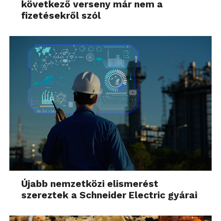
következő verseny már nem a
fizetésekről szól
Újabb nemzetközi elismerést
szereztek a Schneider Electric gyárai