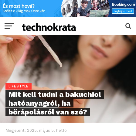
LIFESTYLE
Mit kell tudni a bakuchiol
hatóanyagról, ha
bőrápolásról van szó?
Megjelent:
2025. május 5. hétfő