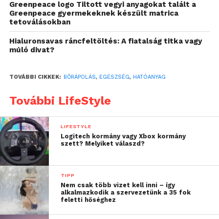
No de mitől más, mint a retinol? Talán a
Greenpeace logo Tiltott vegyi anyagokat talált a
legegyszerűbben úgy lehet megfogalmazni, hogy a
Greenpeace gyermekeknek készült matrica
tetoválásokban
retinol bizonyos bőrtípusoknál és személyeknél
irritációt okozhat, vagy esetleg a hámlás felelőse
Hialuronsavas ráncfeltöltés: A fiatalság titka vagy
lehet. A bakuchiolt viszont az érzékeny bőrrel
múló divat?
rendelkező nők is biztonsággal használhatják.
TOVÁBBI CIKKEK:
BŐRÁPOLÁS
,
EGÉSZSÉG
,
HATÓANYAG
Milyen előnyökkel
További LifeStyle
rendelkezik ez a hatóanyag?
Az egyik legerősebb hatása persze a
LIFESTYLE
ránctalanításban rejlik, ami emellett a bőr
Logitech kormány vagy Xbox kormány
szett? Melyiket válaszd?
rugalmasságának megtartását is hatékonyan
támogatja. A gyulladáscsökkentő hatása pedig
kiváltképp előnyössé teszi azok körében, akiknél a
TIPP
pattanásos bőr jelenti a legnagyobb kihívást.
Nem csak több vizet kell inni – így
alkalmazkodik a szervezetünk a 35 fok
feletti hőséghez
Ez a gyógynövény olyan antioxidáns
tulajdonságokkal rendelkezik, amik védik a bőrt a