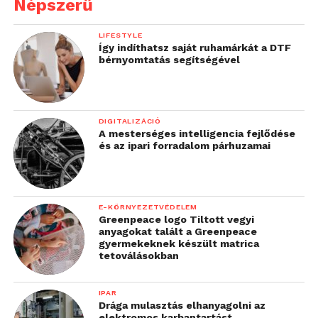
Népszerű
LIFESTYLE
Így indíthatsz saját ruhamárkát a DTF
bérnyomtatás segítségével
DIGITALIZÁCIÓ
A mesterséges intelligencia fejlődése
és az ipari forradalom párhuzamai
E-KÖRNYEZETVÉDELEM
Greenpeace logo Tiltott vegyi
anyagokat talált a Greenpeace
gyermekeknek készült matrica
tetoválásokban
IPAR
Drága mulasztás elhanyagolni az
elektromos karbantartást