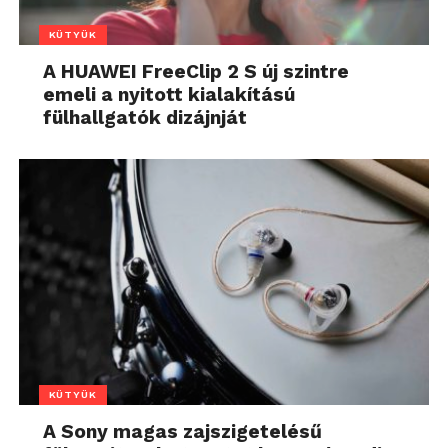
KÜTYÜK
A HUAWEI FreeClip 2 S új szintre
emeli a nyitott kialakítású
fülhallgatók dizájnját
KÜTYÜK
A Sony magas zajszigetelésű