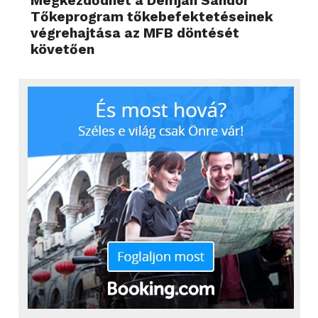
Megkezdődhet a Demján Sándor
Tőkeprogram tőkebefektetéseinek
végrehajtása az MFB döntését
követően