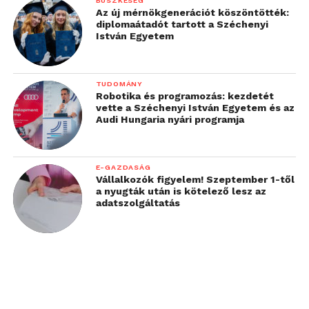
BÜSZKESÉG
Az új mérnökgenerációt köszöntötték:
diplomaátadót tartott a Széchenyi
István Egyetem
TUDOMÁNY
Robotika és programozás: kezdetét
vette a Széchenyi István Egyetem és az
Audi Hungaria nyári programja
E-GAZDASÁG
Vállalkozók figyelem! Szeptember 1-től
a nyugták után is kötelező lesz az
adatszolgáltatás