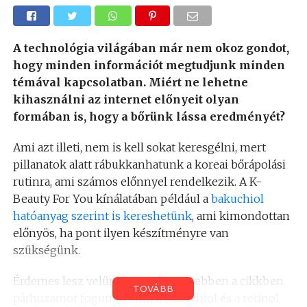
A technológia világában már nem okoz gondot,
hogy minden információt megtudjunk minden
témával kapcsolatban. Miért ne lehetne
kihasználni az internet előnyeit olyan
formában is, hogy a bőrünk lássa eredményét?
Ami azt illeti, nem is kell sokat keresgélni, mert
pillanatok alatt rábukkanhatunk a koreai bőrápolási
rutinra, ami számos előnnyel rendelkezik. A K-
Beauty For You kínálatában például a
bakuchiol
hatóanyag szerint is kereshetünk
, ami kimondottan
előnyös, ha pont ilyen készítményre van
szükségünk.
Érdemes lesz velünk tartani, mert ebben a cikkben
TOVÁBB
párhuzamot fogunk vonni a bakuchiol és a retinol