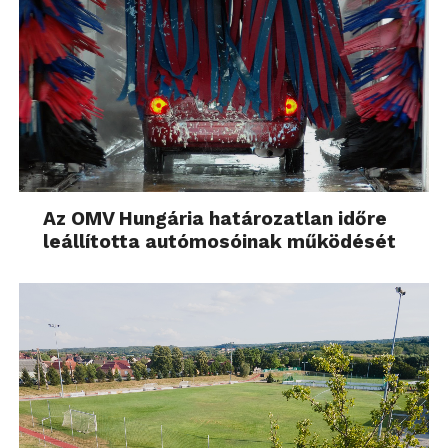
Az OMV Hungária határozatlan időre
leállította autómosóinak működését