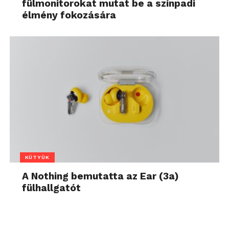
fülmonitorokat mutat be a színpadi
élmény fokozására
KÜTYÜK
A Nothing bemutatta az Ear (3a)
fülhallgatót