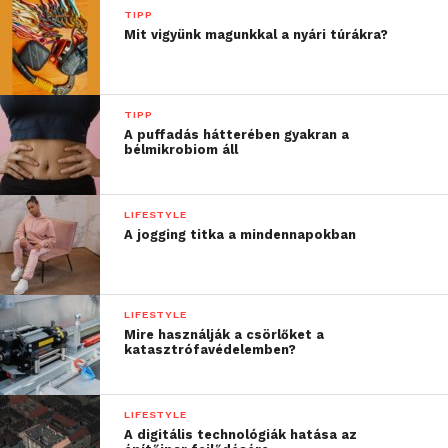
TIPP
Mit vigyünk magunkkal a nyári túrákra?
TIPP
A puffadás hátterében gyakran a
bélmikrobiom áll
LIFESTYLE
A jogging titka a mindennapokban
LIFESTYLE
Mire használják a csörlőket a
katasztrófavédelemben?
LIFESTYLE
A digitális technológiák hatása az