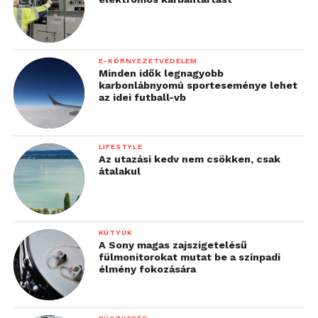
E-KÖRNYEZETVÉDELEM
Minden idők legnagyobb
karbonlábnyomú sporteseménye lehet
az idei futball-vb
LIFESTYLE
Az utazási kedv nem csökken, csak
átalakul
KÜTYÜK
A Sony magas zajszigetelésű
fülmonitorokat mutat be a színpadi
élmény fokozására