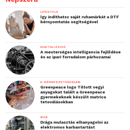
LIFESTYLE
Így indíthatsz saját ruhamárkát a DTF
bérnyomtatás segítségével
DIGITALIZÁCIÓ
A mesterséges intelligencia fejlődése
és az ipari forradalom párhuzamai
E-KÖRNYEZETVÉDELEM
Greenpeace logo Tiltott vegyi
anyagokat talált a Greenpeace
gyermekeknek készült matrica
tetoválásokban
IPAR
Drága mulasztás elhanyagolni az
elektromos karbantartást