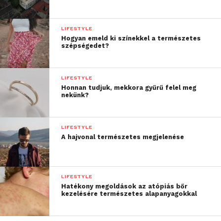
LIFESTYLE
Hogyan emeld ki színekkel a természetes
szépségedet?
LIFESTYLE
Honnan tudjuk, mekkora gyűrű felel meg
nekünk?
LIFESTYLE
A hajvonal természetes megjelenése
LIFESTYLE
Hatékony megoldások az atópiás bőr
kezelésére természetes alapanyagokkal