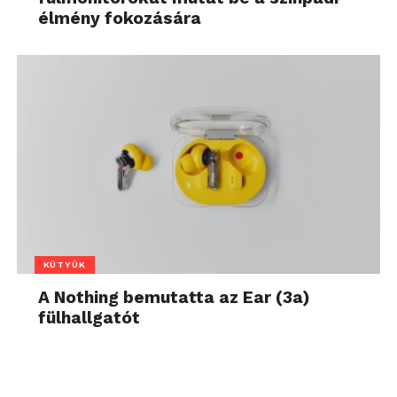
élmény fokozására
KÜTYÜK
A Nothing bemutatta az Ear (3a)
fülhallgatót