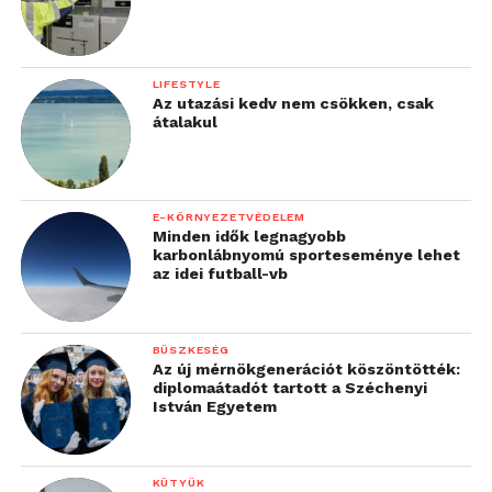
LIFESTYLE
Az utazási kedv nem csökken, csak
átalakul
E-KÖRNYEZETVÉDELEM
Minden idők legnagyobb
karbonlábnyomú sporteseménye lehet
az idei futball-vb
BÜSZKESÉG
Az új mérnökgenerációt köszöntötték:
diplomaátadót tartott a Széchenyi
István Egyetem
KÜTYÜK