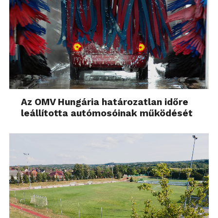
Az OMV Hungária határozatlan időre
leállította autómosóinak működését