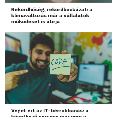
Rekordhőség, rekordkockázat: a
klímaváltozás már a vállalatok
működését is átírja
Véget ért az IT-bérrobbanás: a
következő verseny már nem a