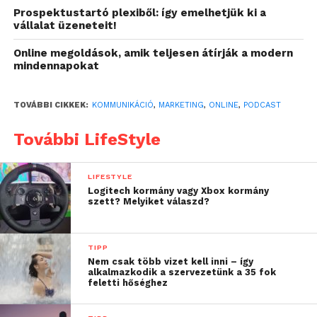
Prospektustartó plexiből: így emelhetjük ki a
műsorkészítés minden részfolyamatában.
vállalat üzeneteit!
A podcast előnyei a fizetett
Online megoldások, amik teljesen átírják a modern
mindennapokat
hirdetésekhez hasonlítva
A podcast a fizetett hirdetésekhez hasonlítva azért
TOVÁBBI CIKKEK:
KOMMUNIKÁCIÓ
,
MARKETING
,
ONLINE
,
PODCAST
előnyös, mert önmagában reklám lehet anélkül,
hogy ez a célközönség számára visszatetsző lenne. A
További LifeStyle
reklámok azzal, hogy direkt módon a közönségre
erőltetik a termékeket vagy szolgáltatásokat, nem
LIFESTYLE
hozzák meg a kívánt hatást az egyre intelligensebb
Logitech kormány vagy Xbox kormány
szett? Melyiket válaszd?
és tudatosabb médiafogyasztó társadalomban.
A podcasteken keresztül azonban növelheted a
TIPP
márkaismertséget például úgy, hogy a műsor
Nem csak több vizet kell inni – így
készítői, akik szakértők az adott témában, ajánlást
alkalmazkodik a szervezetünk a 35 fok
feletti hőséghez
tesznek vagy beszélnek egy adott termékről.