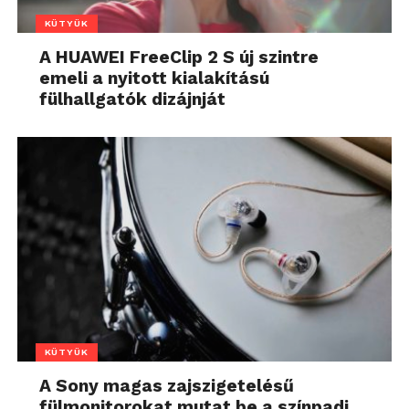
KÜTYÜK
A HUAWEI FreeClip 2 S új szintre
emeli a nyitott kialakítású
fülhallgatók dizájnját
KÜTYÜK
A Sony magas zajszigetelésű
fülmonitorokat mutat be a színpadi