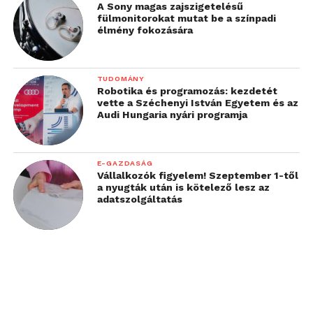
A Sony magas zajszigetelésű
fülmonitorokat mutat be a színpadi
élmény fokozására
TUDOMÁNY
Robotika és programozás: kezdetét
vette a Széchenyi István Egyetem és az
Audi Hungaria nyári programja
E-GAZDASÁG
Vállalkozók figyelem! Szeptember 1-től
a nyugták után is kötelező lesz az
adatszolgáltatás