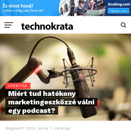
LIFESTYLE
Miért tud hatékony
marketingeszközzé válni
egy podcast?
Megjelent:
2024. január 7. vasárnap