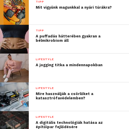
TIPP
Mit vigyünk magunkkal a nyári túrákra?
TIPP
A puffadás hátterében gyakran a
bélmikrobiom áll
LIFESTYLE
A jogging titka a mindennapokban
LIFESTYLE
Mire használják a csörlőket a
katasztrófavédelemben?
LIFESTYLE
A digitális technológiák hatása az
építőipar fejlődésére