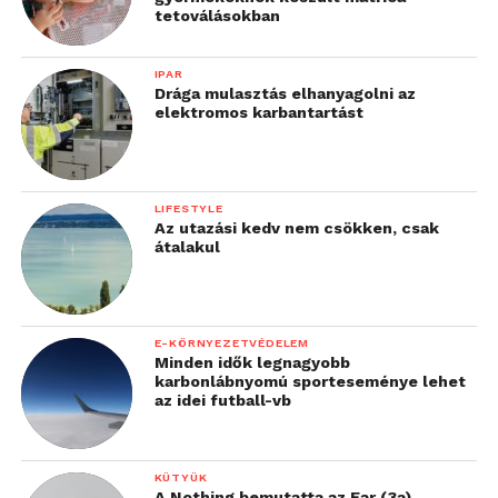
tetoválásokban
IPAR
Drága mulasztás elhanyagolni az
elektromos karbantartást
LIFESTYLE
Az utazási kedv nem csökken, csak
átalakul
E-KÖRNYEZETVÉDELEM
Minden idők legnagyobb
karbonlábnyomú sporteseménye lehet
az idei futball-vb
KÜTYÜK
A Nothing bemutatta az Ear (3a)