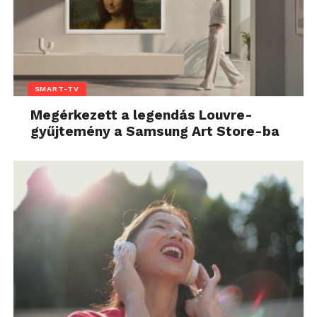
SMART-TV
Megérkezett a legendás Louvre-
gyűjtemény a Samsung Art Store-ba