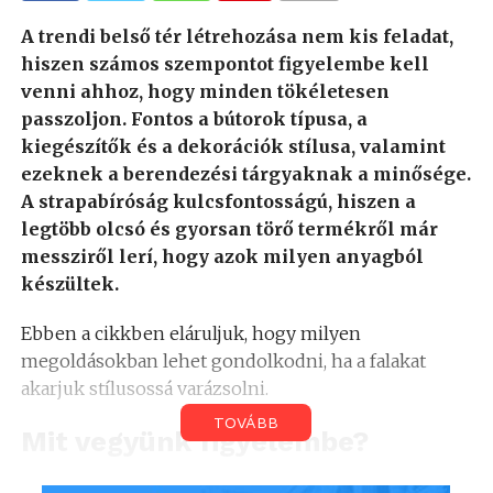
A trendi belső tér létrehozása nem kis feladat,
hiszen számos szempontot figyelembe kell
venni ahhoz, hogy minden tökéletesen
passzoljon. Fontos a bútorok típusa, a
kiegészítők és a dekorációk stílusa, valamint
ezeknek a berendezési tárgyaknak a minősége.
A strapabíróság kulcsfontosságú, hiszen a
legtöbb olcsó és gyorsan törő termékről már
messziről lerí, hogy azok milyen anyagból
készültek.
Ebben a cikkben eláruljuk, hogy milyen
megoldásokban lehet gondolkodni, ha a falakat
akarjuk stílusossá varázsolni.
TOVÁBB
Mit vegyünk figyelembe?
A
Tiissa különleges falburkolatai
nagy szerepet