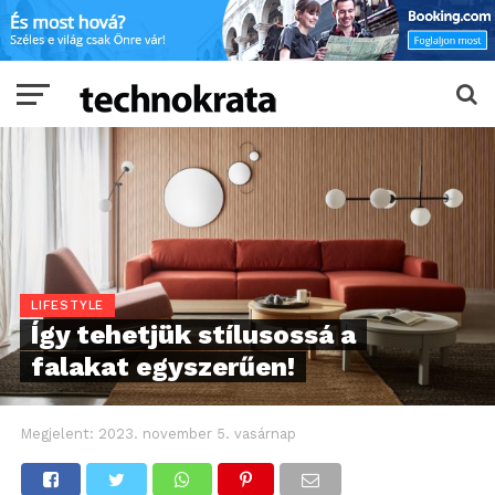
LIFESTYLE
Így tehetjük stílusossá a
falakat egyszerűen!
Megjelent:
2023. november 5. vasárnap