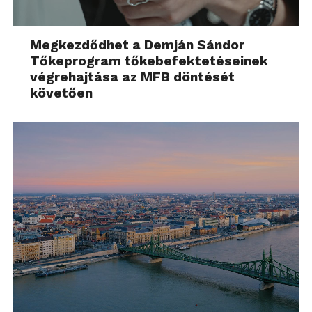
Megkezdődhet a Demján Sándor
Tőkeprogram tőkebefektetéseinek
végrehajtása az MFB döntését
követően