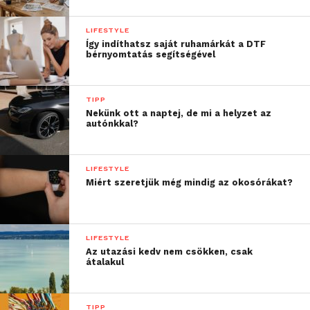
stílusosabbá teszi az otthonunkat anélkül, hogy egy
újabb dekorációt vagy bútort helyeztünk volna el
LIFESTYLE
Így indíthatsz saját ruhamárkát a DTF
benne. Olcsó, tartós és megakadályozza a kosz
bérnyomtatás segítségével
lerakódását a falakon.
TIPP
További friss híreket talál a
Technokrata
főoldalán!
Nekünk ott a naptej, de mi a helyzet az
Csatlakozzon hozzánk a
Facebookon
is!
autónkkal?
LIFESTYLE
Miért szeretjük még mindig az okosórákat?
LIFESTYLE
Az utazási kedv nem csökken, csak
átalakul
TIPP