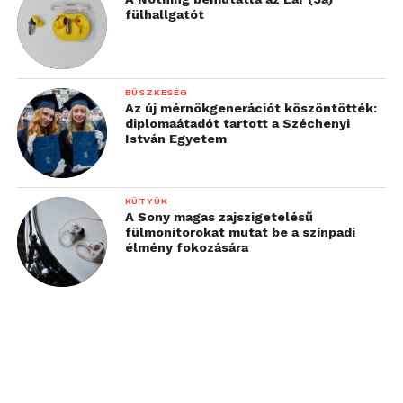
fülhallgatót
BÜSZKESÉG
Az új mérnökgenerációt köszöntötték:
diplomaátadót tartott a Széchenyi
István Egyetem
KÜTYÜK
A Sony magas zajszigetelésű
fülmonitorokat mutat be a színpadi
élmény fokozására