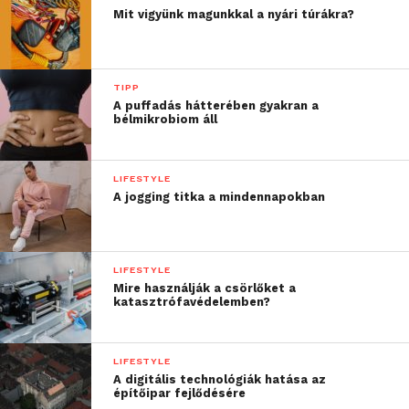
Mit vigyünk magunkkal a nyári túrákra?
TIPP
A puffadás hátterében gyakran a
bélmikrobiom áll
LIFESTYLE
A jogging titka a mindennapokban
LIFESTYLE
Mire használják a csörlőket a
katasztrófavédelemben?
LIFESTYLE
A digitális technológiák hatása az
építőipar fejlődésére