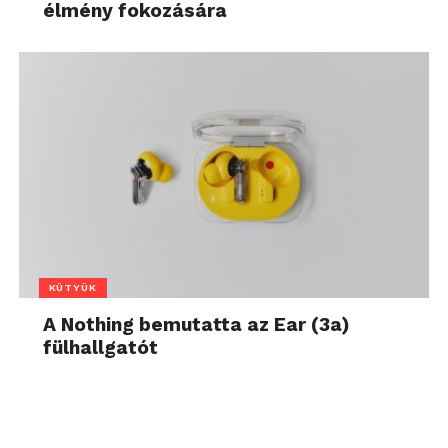
élmény fokozására
KÜTYÜK
A Nothing bemutatta az Ear (3a)
fülhallgatót