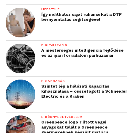
LIFESTYLE
Így indíthatsz saját ruhamárkát a DTF
bérnyomtatás segítségével
DIGITALIZÁCIÓ
A mesterséges intelligencia fejlődése
és az ipari forradalom párhuzamai
E-GAZDASÁG
Szintet lép a hálózati kapacitás
kihasználása – összefogott a Schneider
Electric és a Kraken
E-KÖRNYEZETVÉDELEM
Greenpeace logo Tiltott vegyi
anyagokat talált a Greenpeace
gyermekeknek készült matrica