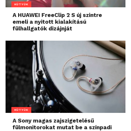
KÜTYÜK
A HUAWEI FreeClip 2 S új szintre
emeli a nyitott kialakítású
fülhallgatók dizájnját
KÜTYÜK
A Sony magas zajszigetelésű
fülmonitorokat mutat be a színpadi