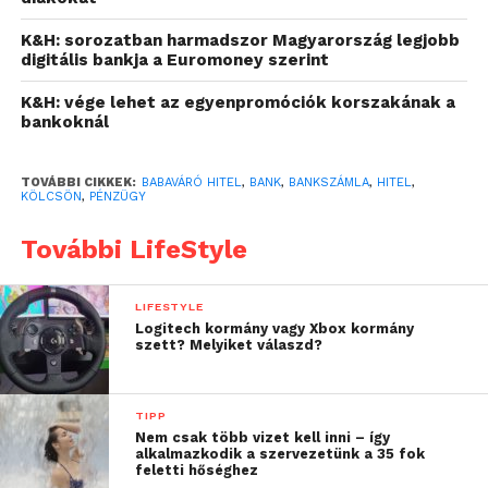
neked valójában az adott bankszámla fenntartása. Ha
a dokumentumot a netbankon keresztül kapod meg,
K&H: sorozatban harmadszor Magyarország legjobb
digitális bankja a Euromoney szerint
akkor PAD (Payment Account Directive) néven
találhatsz rá.
K&H: vége lehet az egyenpromóciók korszakának a
bankoknál
A havi számlakivonat teljesen más – és
megjegyzendő, hogy pénzbe is kerül -, azon mindig
TOVÁBBI CIKKEK:
BABAVÁRÓ HITEL
,
BANK
,
BANKSZÁMLA
,
HITEL
,
az adott hónapban a számlára érkező összegek és
KÖLCSÖN
,
PÉNZÜGY
kiadások követhetők nyomon. Szerepelnek rajta a
További LifeStyle
készpénzfelvételek, a vásárlások, a csoportos
beszedések vagy a rendszeres utalások, persze a
banki költségek is. A banki költségek azok,
LIFESTYLE
amelyeket az avatatlan szem nehezen tud
Logitech kormány vagy Xbox kormány
szett? Melyiket válaszd?
kibogarászni az adathalmazból.
Lássuk, milyen tételek
TIPP
Nem csak több vizet kell inni – így
szerepelnek a bankszámla-
alkalmazkodik a szervezetünk a 35 fok
feletti hőséghez
díjkimutatáson