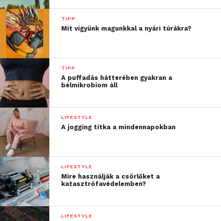
szokásaidnak.
TIPP
Választhatsz másik bankot is – mielőtt
Mit vigyünk magunkkal a nyári túrákra?
ezt meglépnéd, mindenképpen
alaposan tájékozódj a lehetőségeidről.
Vannak akciós, nulla forintos
TIPP
bankszámlák, amelyekhez ingyenes
A puffadás hátterében gyakran a
bankkártya vagy ingyenes mobilbank
bélmikrobiom áll
használat is járhat.
Te megnézted már az idei bankszámla-
LIFESTYLE
díjkimutatásodat?
A jogging titka a mindennapokban
További friss híreket talál a
Technokrata
főoldalán!
LIFESTYLE
Csatlakozzon hozzánk a
Facebookon
is!
Mire használják a csörlőket a
katasztrófavédelemben?
LIFESTYLE