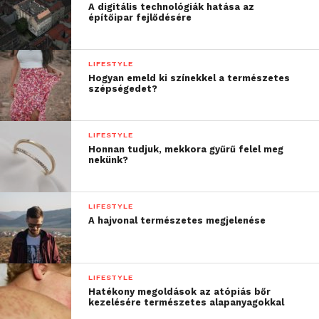
A digitális technológiák hatása az
építőipar fejlődésére
LIFESTYLE
Hogyan emeld ki színekkel a természetes
szépségedet?
LIFESTYLE
Honnan tudjuk, mekkora gyűrű felel meg
nekünk?
LIFESTYLE
A hajvonal természetes megjelenése
LIFESTYLE
Hatékony megoldások az atópiás bőr
kezelésére természetes alapanyagokkal