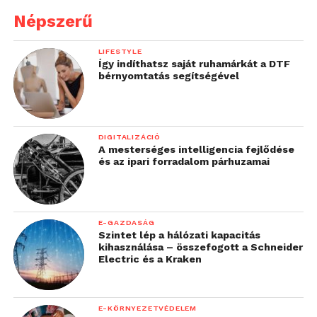
Népszerű
LIFESTYLE
Így indíthatsz saját ruhamárkát a DTF
bérnyomtatás segítségével
DIGITALIZÁCIÓ
A mesterséges intelligencia fejlődése
és az ipari forradalom párhuzamai
E-GAZDASÁG
Szintet lép a hálózati kapacitás
kihasználása – összefogott a Schneider
Electric és a Kraken
E-KÖRNYEZETVÉDELEM