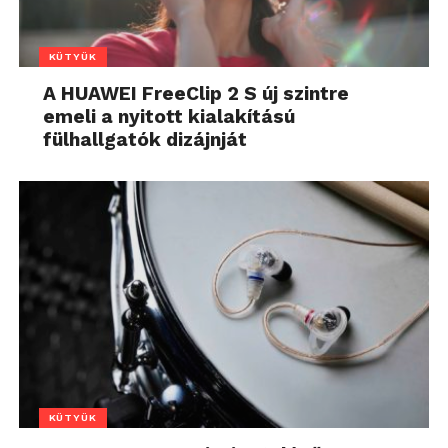
KÜTYÜK
A HUAWEI FreeClip 2 S új szintre
emeli a nyitott kialakítású
fülhallgatók dizájnját
KÜTYÜK