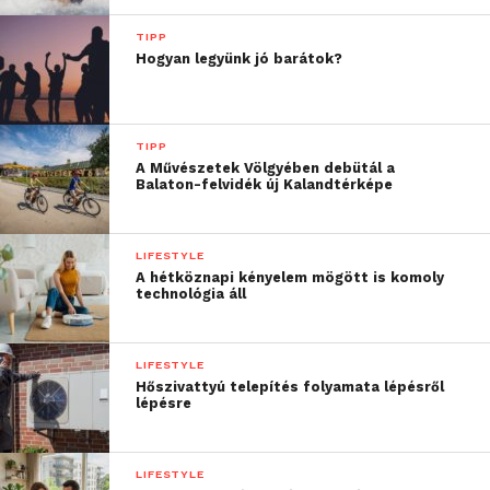
TIPP
Az éves bankszámla-díjkimutatáson szerepelhet:
Hogyan legyünk jó barátok?
A havi számlavezetési díj
A tranzakciós költségek
TIPP
A Művészetek Völgyében debütál a
A bankkártya éves vagy havi díja
Balaton-felvidék új Kalandtérképe
Az SMS díj
Az SMS számlaőr szolgáltatás díja
LIFESTYLE
A hétköznapi kényelem mögött is komoly
Az SMS kártyaőr szolgáltatás díja
technológia áll
A készpénzfelvétel díja
A hitelek, tartozások kamata
LIFESTYLE
Hőszivattyú telepítés folyamata lépésről
A mobilbank vagy internetbank havi
lépésre
díja
Viszont vannak olyan dolgok, amelyek nem fognak a
LIFESTYLE