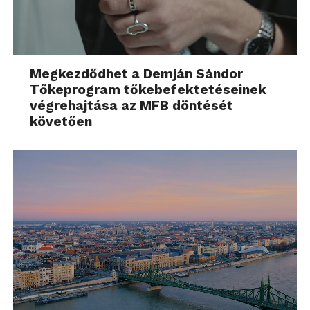
Megkezdődhet a Demján Sándor
Tőkeprogram tőkebefektetéseinek
végrehajtása az MFB döntését
követően