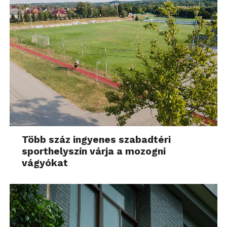
Több száz ingyenes szabadtéri
sporthelyszín várja a mozogni
vágyókat