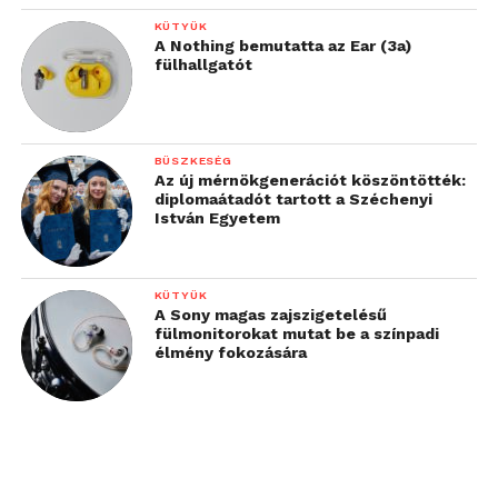
KÜTYÜK
A Nothing bemutatta az Ear (3a)
fülhallgatót
BÜSZKESÉG
Az új mérnökgenerációt köszöntötték:
diplomaátadót tartott a Széchenyi
István Egyetem
KÜTYÜK
A Sony magas zajszigetelésű
fülmonitorokat mutat be a színpadi
élmény fokozására