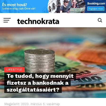
LIFESTYLE
Te tudod, hogy mennyit
fizetsz a bankodnak a
szolgáltatásaiért?
Megjelent:
2023. március 5. vasárnap