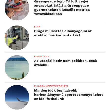
Greenpeace logo Tiltott vegyi
anyagokat talált a Greenpeace
gyermekeknek készült matrica
tetoválásokban
IPAR
Drága mulasztás elhanyagolni az
elektromos karbantartást
LIFESTYLE
Az utazási kedv nem csökken, csak
átalakul
E-KÖRNYEZETVÉDELEM
Minden idők legnagyobb
karbonlábnyomú sporteseménye lehet
az idei futball-vb