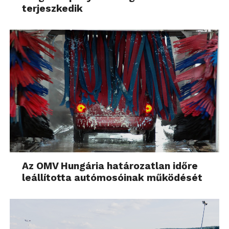
terjeszkedik
Az OMV Hungária határozatlan időre
leállította autómosóinak működését