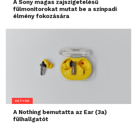
A Sony magas zajszigetelésű
fülmonitorokat mutat be a színpadi
élmény fokozására
KÜTYÜK
A Nothing bemutatta az Ear (3a)
fülhallgatót