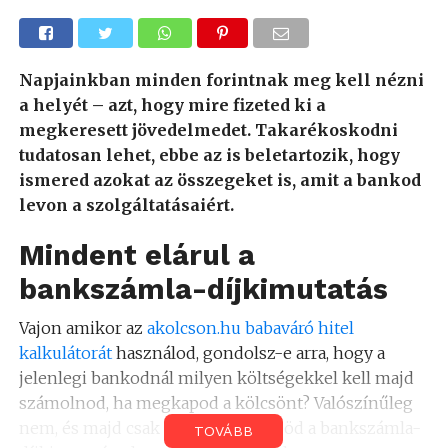
Napjainkban minden forintnak meg kell nézni
a helyét – azt, hogy mire fizeted ki a
megkeresett jövedelmedet. Takarékoskodni
tudatosan lehet, ebbe az is beletartozik, hogy
ismered azokat az összegeket is, amit a bankod
levon a szolgáltatásaiért.
Mindent elárul a
bankszámla-díjkimutatás
Vajon amikor az
akolcson.hu babaváró hitel
kalkulátorát
használod, gondolsz-e arra, hogy a
jelenlegi bankodnál milyen költségekkel kell majd
számolnod, ha megkapod a kölcsönt? Valószínűleg
nem, és majd csak azután ellenőrzöd a bankszámla-
TOVÁBB