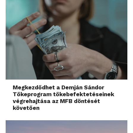
Megkezdődhet a Demján Sándor
Tőkeprogram tőkebefektetéseinek
végrehajtása az MFB döntését
követően