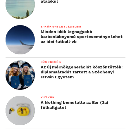
átalakul
E-KÖRNYEZETVÉDELEM
Minden idők legnagyobb
karbonlábnyomú sporteseménye lehet
az idei futball-vb
BÜSZKESÉG
Az új mérnökgenerációt köszöntötték:
diplomaátadót tartott a Széchenyi
István Egyetem
KÜTYÜK
A Nothing bemutatta az Ear (3a)
fülhallgatót