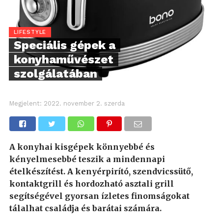
LIFESTYLE
Speciális gépek a
konyhaművészet
szolgálatában
Megjelent:
2022. november 2. szerda
A konyhai kisgépek könnyebbé és
kényelmesebbé teszik a mindennapi
ételkészítést. A kenyérpirító, szendvicssütő,
kontaktgrill és hordozható asztali grill
segítségével gyorsan ízletes finomságokat
tálalhat családja és barátai számára.