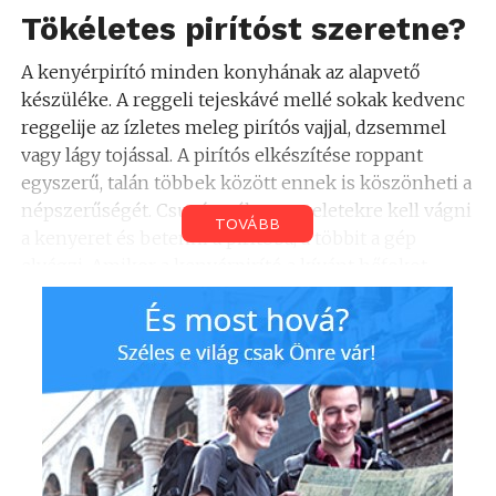
Tökéletes pirítóst szeretne?
A kenyérpirító minden konyhának az alapvető
készüléke. A reggeli tejeskávé mellé sokak kedvenc
reggelije az ízletes meleg pirítós vajjal, dzsemmel
vagy lágy tojással. A pirítós elkészítése roppant
egyszerű, talán többek között ennek is köszönheti a
népszerűségét. Csupán vékony szeletekre kell vágni
TOVÁBB
a kenyeret és betenni a pirítóba, a többit a gép
elvégzi. Amikor a kenyérpirító a kívánt hőfokot
elérte, a készülék kikapcsolja magát, és már kész is a
pirítós. Némelyik gép hangjelzést is ad, amikor
elkészült a kenyér.
A
MÖBELIX kenyérpirítói
kényelmesek és
praktikusak. Általában 2 szelet kenyeret tudnak
egyszerre megsütni, és 4-6, esetleg 11 fokozat
között lehet választani. Nem csupán kenyérszelet