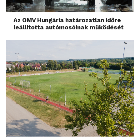
Az OMV Hungária határozatlan időre
leállította autómosóinak működését