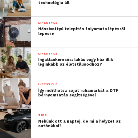
technológia áll
A nemesacél kontaktgrill tökéletes megoldás arra az
esetre, ha rossz idő miatt nem lehet a szabadban
LIFESTYLE
grillezni. A hagyományos grillezővel szemben
Hőszivattyú telepítés folyamata lépésről
lépésre
számos előnnyel rendelkezik. A különböző, grillen
elkészített specialitásokat bármikor, bárhol élvezheti
akár egyedül, akár a barátaival vagy családtagjaival. A
LIFESTYLE
számos funkciónak köszönhetően a kontaktgrillek
Ingatlankeresés: lakás vagy ház illik
leginkább az életstílusodhoz?
még jobbak, mint a szabadtéri környezetben
használatos hagyományos társaik. Füstmentesek,
könnyű a karbantartásuk, és nincs szükség nyílt
LIFESTYLE
láng használatára.
Így indíthatsz saját ruhamárkát a DTF
bérnyomtatás segítségével
TIPP
Nekünk ott a naptej, de mi a helyzet az
autónkkal?