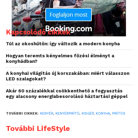
pirításra használhatók, hanem a kifli, zsömle vagy
croissant is melegíthető a tetejükön.
A burkolat anyagát tekintve lehet műanyag, fém,
Kapcsolódó cikkek
inox vagy nemesacél is, a fűtőszál pedig nikkel-
krómból készül, aminek nagy előnye, hogy nem
Túl az okoshűtőn: így változik a modern konyha
korrodálódik, nem rozsdásodik.
Hogyan teremts kényelmes főzési élményt a
konyhádban?
Az egyszerűbb tisztítás érdekében a legjobb
választás a kivehető morzsatálcás verzió,
A konyhai világítás új korszakában: miért válasszon
praktikusabb, mint a feje tetejére állítani a gépet és
LED szalagokat?
kirázni belőle a morzsákat.
Akár 60 százalékkal csökkenthető a fogyasztás
egy alacsony energiabesorolású háztartási géppel
Melegszendvics vacsorára?
Egy közös családi filmnézés közben, ha
TOVÁBBI CIKKEK:
KENYÉR
,
KENYÉRPIRÍTÓ
,
KISGÉP
,
KONYHA
,
PIRÍTÓS
megéheznek a családtagok, gyorsan elkészítheti az
További LifeStyle
ízletes, ropogós sült szendvicseket a szendvicssütő
segítségével. Élvezze minden nap a különböző