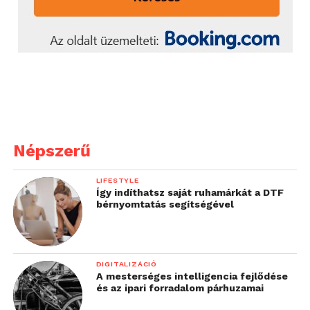
Népszerű
LIFESTYLE
Így indíthatsz saját ruhamárkát a DTF
bérnyomtatás segítségével
DIGITALIZÁCIÓ
A mesterséges intelligencia fejlődése
és az ipari forradalom párhuzamai