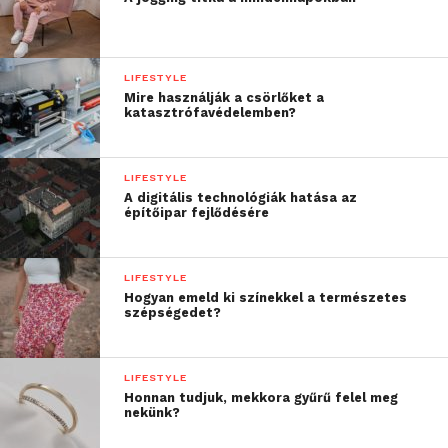
LIFESTYLE
Mire használják a csörlőket a
katasztrófavédelemben?
LIFESTYLE
A digitális technológiák hatása az
építőipar fejlődésére
LIFESTYLE
Hogyan emeld ki színekkel a természetes
szépségedet?
LIFESTYLE
Honnan tudjuk, mekkora gyűrű felel meg
nekünk?