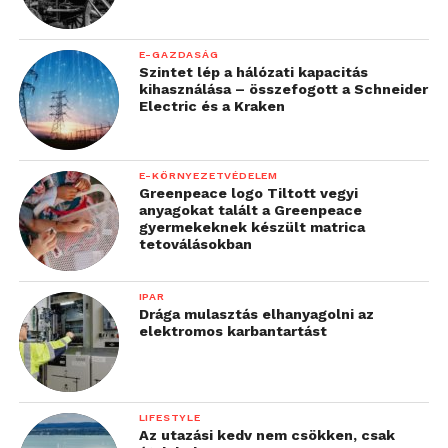
E-GAZDASÁG
Szintet lép a hálózati kapacitás
kihasználása – összefogott a Schneider
Electric és a Kraken
E-KÖRNYEZETVÉDELEM
Greenpeace logo Tiltott vegyi
anyagokat talált a Greenpeace
gyermekeknek készült matrica
tetoválásokban
IPAR
Drága mulasztás elhanyagolni az
elektromos karbantartást
LIFESTYLE
Az utazási kedv nem csökken, csak