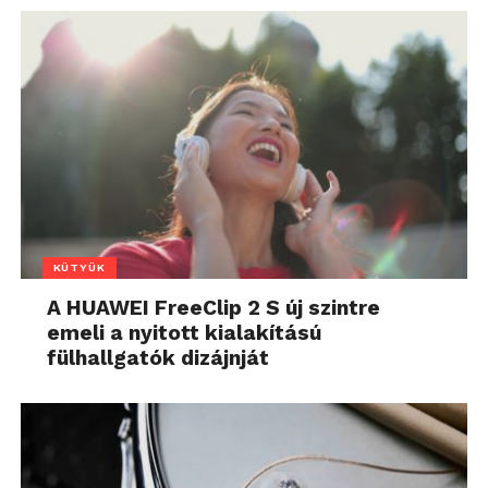
KÜTYÜK
A HUAWEI FreeClip 2 S új szintre
emeli a nyitott kialakítású
fülhallgatók dizájnját