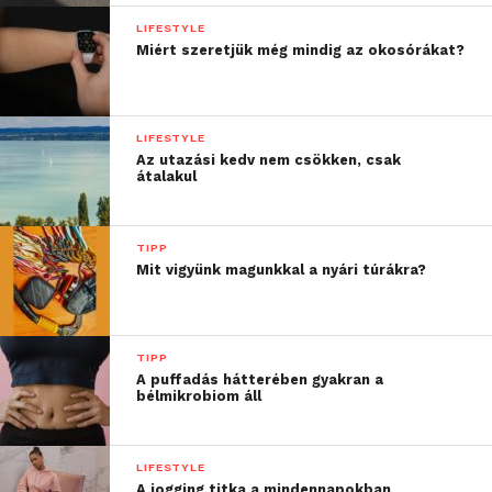
LIFESTYLE
Miért szeretjük még mindig az okosórákat?
LIFESTYLE
Az utazási kedv nem csökken, csak
átalakul
TIPP
Mit vigyünk magunkkal a nyári túrákra?
TIPP
A puffadás hátterében gyakran a
bélmikrobiom áll
LIFESTYLE
A jogging titka a mindennapokban