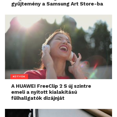
gyűjtemény a Samsung Art Store-ba
KÜTYÜK
A HUAWEI FreeClip 2 S új szintre
emeli a nyitott kialakítású
fülhallgatók dizájnját