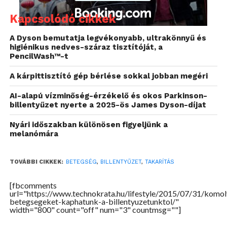
Víz és ecet
Kapcsolódó cikkek
Eszünk, iszunk az irodai asztalnál, a legtöbbször a
gép mellett, fölött. Talán a morzsákat a
A Dyson bemutatja legvékonyabb, ultrakönnyű és
higiénikus nedves-száraz tisztítóját, a
legegyszerűbb kitisztítani a billentyűk közöl, hiszen
PencilWash™-t
ehhez elég, ha megfogjuk, lefordítjuk a klaviatúrát és
kirázzuk a morzsákat. A por már nehezebb dió,
A kárpittisztító gép bérlése sokkal jobban megéri
ugyanis akkor, ha vastag, ám számunkra mégis alig
AI-alapú vízminőség-érzékelő és okos Parkinson-
látható rétegben beleül a billentyűk közé, hibás
billentyűzet nyerte a 2025-ös James Dyson-díjat
működést okozhat. Asztali gépeknél és laptopoknál
is komoly gondot okozhatnak a lerakódó
Nyári időszakban különösen figyeljünk a
melanómára
porszemek és szöszök, amelyek meggátolják a
számítógép hűtésének hatékony működését, emiatt
a PC automatikusan lekapcsolhat. Ilyen esetben
TOVÁBBI CIKKEK:
BETEGSÉG
,
BILLENTYŰZET
,
TAKARÍTÁS
használjunk sűrített levegővel működő szprét,
[fbcomments
tisztítógélt vagy tisztítóhabot. Lézetik speciális,
url="https://www.technokrata.hu/lifestyle/2015/07/31/komol
LCD-törlőkendő is. Ha otthon szeretnénk ezt
betegsegeket-kaphatunk-a-billentyuzetunktol/"
width="800" count="off" num="3" countmsg=""]
megoldani, puha, vizes-ecetes keverékkel átitatott
kendővel törölgessük át az egész klaviatúrát. Tisztít,