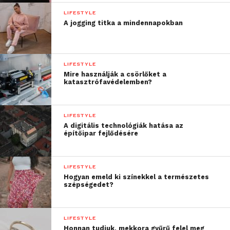
LIFESTYLE
A jogging titka a mindennapokban
LIFESTYLE
Mire használják a csörlőket a
katasztrófavédelemben?
LIFESTYLE
A digitális technológiák hatása az
építőipar fejlődésére
LIFESTYLE
Hogyan emeld ki színekkel a természetes
szépségedet?
LIFESTYLE
Honnan tudjuk, mekkora gyűrű felel meg