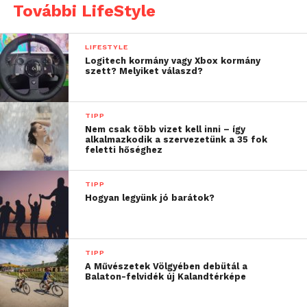
További LifeStyle
szagtalanít és fertőtlenít.
LIFESTYLE
Logitech kormány vagy Xbox kormány
szett? Melyiket válaszd?
TIPP
Nem csak több vizet kell inni – így
alkalmazkodik a szervezetünk a 35 fok
feletti hőséghez
TIPP
Hogyan legyünk jó barátok?
Porszívó és ecset
A gépek takarításához nem szükséges semmilyen
TIPP
A Művészetek Völgyében debütál a
különleges szer. Hagyományos porszívóval is ki
Balaton-felvidék új Kalandtérképe
lehet tisztítani a billentyűzetet. Arra kell ügyelni,
hogy ne maximális szívóerőre állítsuk a porszívót,