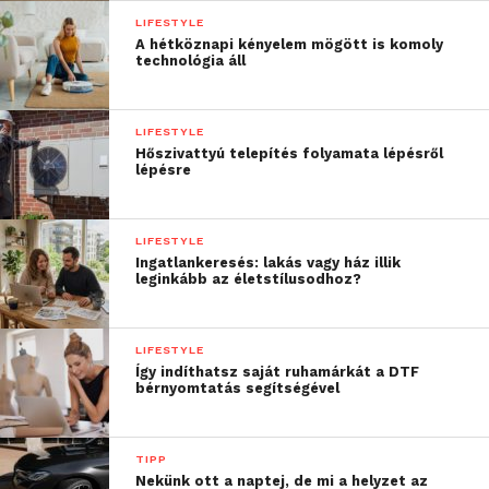
mert az kárt tehet a készülékben. A sérülések
LIFESTYLE
A hétköznapi kényelem mögött is komoly
elkerülése érdekében érdemes egy kicsit távolabbról
technológia áll
szívni a port, amelyet egy egyszerű ecset
segítségével is ki lehet söpörni a klaviatúrából. Ha a
port sűrített levegős szprével távolítjuk el, akkor
LIFESTYLE
Hőszivattyú telepítés folyamata lépésről
pára csapódhat le, ezért mindig meg kell várni, amíg
lépésre
ez elpárolog, és csak utána szabad bekapcsolni a
gépet!
LIFESTYLE
Ingatlankeresés: lakás vagy ház illik
leginkább az életstílusodhoz?
LIFESTYLE
Így indíthatsz saját ruhamárkát a DTF
bérnyomtatás segítségével
TIPP
Nekünk ott a naptej, de mi a helyzet az