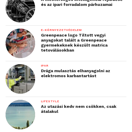
és az ipari forradalom párhuzamai
E-KÖRNYEZETVÉDELEM
Greenpeace logo Tiltott vegyi
anyagokat talált a Greenpeace
gyermekeknek készült matrica
tetoválásokban
IPAR
Drága mulasztás elhanyagolni az
elektromos karbantartást
LIFESTYLE
Az utazási kedv nem csökken, csak
átalakul