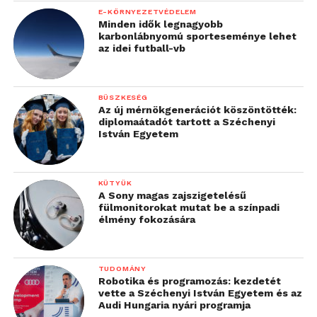
E-KÖRNYEZETVÉDELEM
Minden idők legnagyobb
karbonlábnyomú sporteseménye lehet
az idei futball-vb
BÜSZKESÉG
Az új mérnökgenerációt köszöntötték:
diplomaátadót tartott a Széchenyi
István Egyetem
KÜTYÜK
A Sony magas zajszigetelésű
fülmonitorokat mutat be a színpadi
élmény fokozására
TUDOMÁNY
Robotika és programozás: kezdetét
vette a Széchenyi István Egyetem és az
Audi Hungaria nyári programja