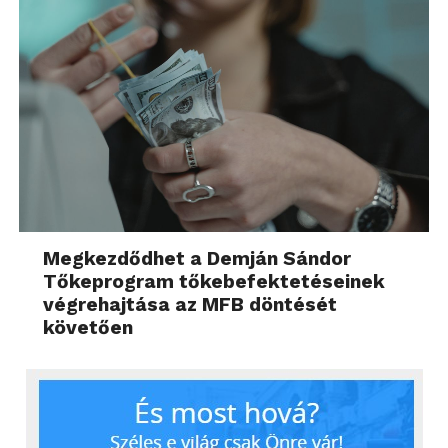
Megkezdődhet a Demján Sándor
Tőkeprogram tőkebefektetéseinek
végrehajtása az MFB döntését
követően