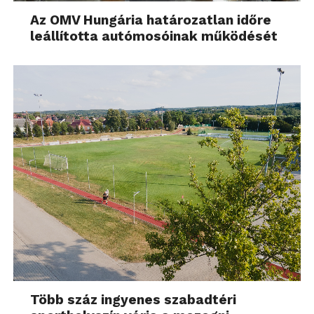
Az OMV Hungária határozatlan időre
leállította autómosóinak működését
Több száz ingyenes szabadtéri