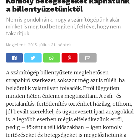
Komoly betegségeket kaphatunk
a billentyűzetünktől
Nem is gondolnánk, hogy a számítógépünk akár
minket is meg tud betegíteni, feltéve, hogy nem
takarítjuk.
Megjelent:
2015. július 31. péntek
A számítógép billentyűzete meglehetősen
strapabíró szerkezet, sokszor még azt is túléli, ha
beleömlik valamilyen folyadék. Ettől független
minden héten érdemes megtisztítani. A zsír- és
portalanítás, fertőtlenítés történhet házilag, otthoni,
jól bevált szerekkel, és úgynevezett ipari anyagokkal
is. A legtöbb esetben mégis elfeledkezünk erről,
pedig – főként a téli időszakban – igen komoly
fertőzéseket és betegségeket is megelőzhetünk a