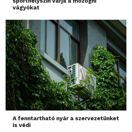
sporthelyszín várja a mozogni
vágyókat
A fenntartható nyár a szervezetünket
is védi