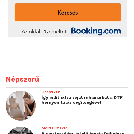
Népszerű
LIFESTYLE
Így indíthatsz saját ruhamárkát a DTF
bérnyomtatás segítségével
DIGITALIZÁCIÓ
A mesterséges intelligencia fejlődése