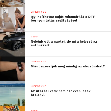
LIFESTYLE
Így indíthatsz saját ruhamárkát a DTF
bérnyomtatás segítségével
TIPP
Nekünk ott a naptej, de mi a helyzet az
autónkkal?
LIFESTYLE
Miért szeretjük még mindig az okosórákat?
LIFESTYLE
Az utazási kedv nem csökken, csak
átalakul
TIPP