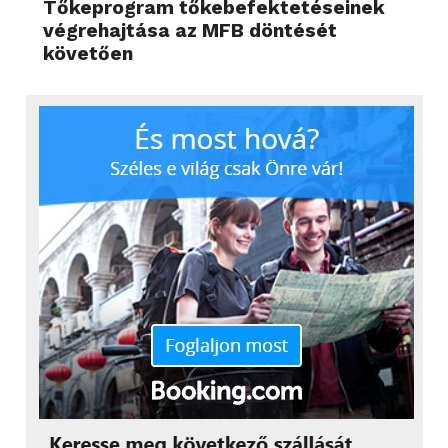
Tőkeprogram tőkebefektetéseinek
végrehajtása az MFB döntését
követően