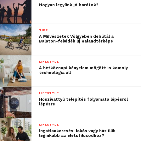
Hogyan legyünk jó barátok?
TIPP
A Művészetek Völgyében debütál a
Balaton-felvidék új Kalandtérképe
LIFESTYLE
A hétköznapi kényelem mögött is komoly
technológia áll
LIFESTYLE
Hőszivattyú telepítés folyamata lépésről
lépésre
LIFESTYLE
Ingatlankeresés: lakás vagy ház illik
leginkább az életstílusodhoz?