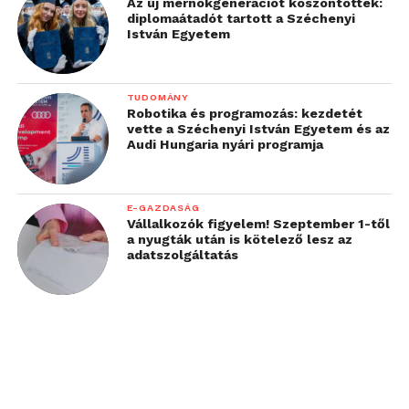
Az új mérnökgenerációt köszöntötték:
diplomaátadót tartott a Széchenyi
István Egyetem
TUDOMÁNY
Robotika és programozás: kezdetét
vette a Széchenyi István Egyetem és az
Audi Hungaria nyári programja
E-GAZDASÁG
Vállalkozók figyelem! Szeptember 1-től
a nyugták után is kötelező lesz az
adatszolgáltatás