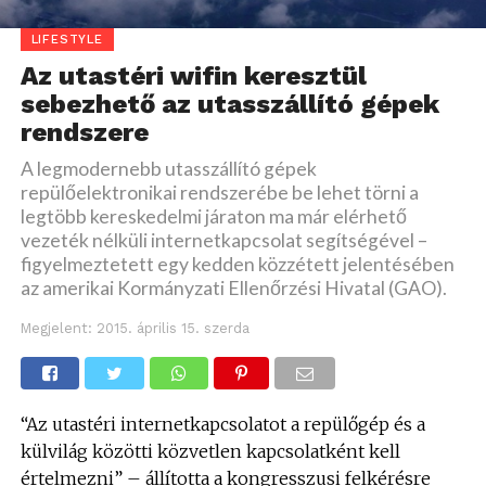
LIFESTYLE
Az utastéri wifin keresztül
sebezhető az utasszállító gépek
rendszere
A legmodernebb utasszállító gépek
repülőelektronikai rendszerébe be lehet törni a
legtöbb kereskedelmi járaton ma már elérhető
vezeték nélküli internetkapcsolat segítségével –
figyelmeztetett egy kedden közzétett jelentésében
az amerikai Kormányzati Ellenőrzési Hivatal (GAO).
Megjelent:
2015. április 15. szerda
“Az utastéri internetkapcsolatot a repülőgép és a
külvilág közötti közvetlen kapcsolatként kell
értelmezni” – állította a kongresszusi felkérésre