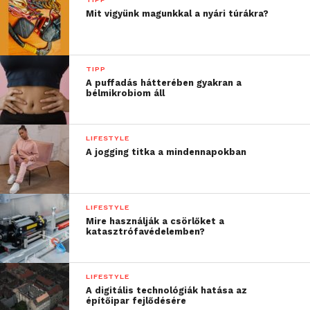
Mit vigyünk magunkkal a nyári túrákra?
TIPP
A puffadás hátterében gyakran a
bélmikrobiom áll
LIFESTYLE
A jogging titka a mindennapokban
LIFESTYLE
Mire használják a csörlőket a
katasztrófavédelemben?
LIFESTYLE
A digitális technológiák hatása az
építőipar fejlődésére