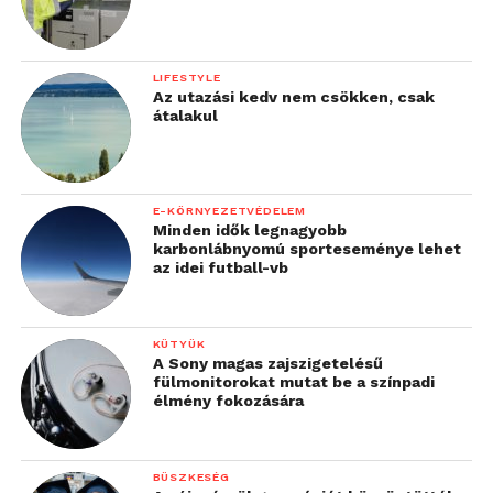
LIFESTYLE
Az utazási kedv nem csökken, csak
átalakul
E-KÖRNYEZETVÉDELEM
Minden idők legnagyobb
karbonlábnyomú sporteseménye lehet
az idei futball-vb
KÜTYÜK
A Sony magas zajszigetelésű
fülmonitorokat mutat be a színpadi
élmény fokozására
BÜSZKESÉG