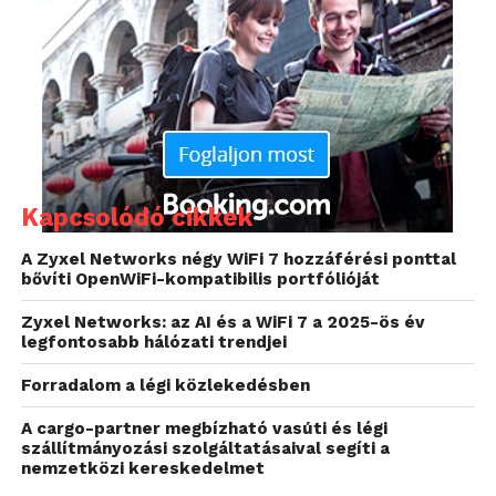
Hichael Huerta, az amerikai Szövetségi Légügyi
Kapcsolódó cikkek
Hatóság (FAA) igazgatója egyetértett a jelentéssel, és
A Zyxel Networks négy WiFi 7 hozzáférési ponttal
kijelentette, hogy az irányítása alatt álló hatóság
bővíti OpenWiFi-kompatibilis portfólióját
együttműködésbe kezdett kormányzati
kiberbiztonsági szakértőkkel, beleértve a
Zyxel Networks: az AI és a WiFi 7 a 2025-ös év
legfontosabb hálózati trendjei
Nemzetbiztonsági Ügynökség (NSA) embereit, hogy
megtegyék a szükséges óvintézkedéseket.
Forradalom a légi közlekedésben
A GAO által a jelentés megírására felkért
A cargo-partner megbízható vasúti és légi
szállítmányozási szolgáltatásaival segíti a
kiberbiztonsági szakemberek szerint a
nemzetközi kereskedelmet
repülőelektronikai berendezéseket védő tűzfal –