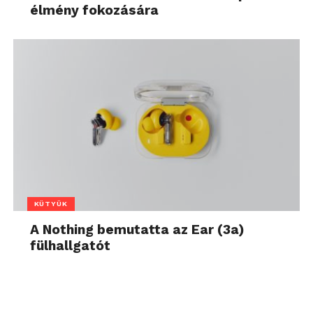
élmény fokozására
KÜTYÜK
A Nothing bemutatta az Ear (3a)
fülhallgatót