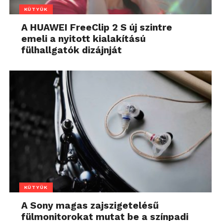
KÜTYÜK
A HUAWEI FreeClip 2 S új szintre
emeli a nyitott kialakítású
fülhallgatók dizájnját
KÜTYÜK
A Sony magas zajszigetelésű
fülmonitorokat mutat be a színpadi