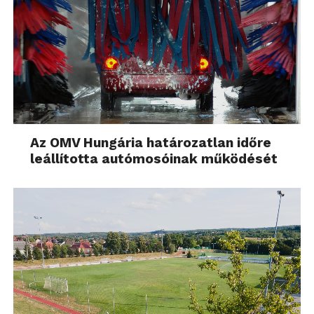
Az OMV Hungária határozatlan időre
leállította autómosóinak működését