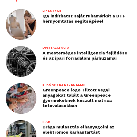
LIFESTYLE
Így indíthatsz saját ruhamárkát a DTF
bérnyomtatás segítségével
DIGITALIZÁCIÓ
A mesterséges intelligencia fejlődése
és az ipari forradalom párhuzamai
E-KÖRNYEZETVÉDELEM
Greenpeace logo Tiltott vegyi
anyagokat talált a Greenpeace
gyermekeknek készült matrica
tetoválásokban
IPAR
Drága mulasztás elhanyagolni az
elektromos karbantartást