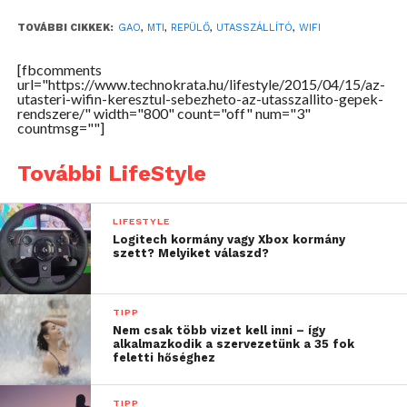
mint bármilyen szoftver – feltörhető, ha a
TOVÁBBI CIKKEK:
GAO
,
MTI
,
REPÜLŐ
,
UTASSZÁLLÍTÓ
,
WIFI
pilótafülke és az adott géptípus szórakoztató
rendszere ugyanazokat a vezetékeket és routereket
[fbcomments
használja. A jelentés egyik szerzője, Gerald
url="https://www.technokrata.hu/lifestyle/2015/04/15/az-
utasteri-wifin-keresztul-sebezheto-az-utasszallito-gepek-
Dillingham a CNN-nek kijelentette, hogy ez például
rendszere/" width="800" count="off" num="3"
a Boeing 787-es Dreamliner, valamint az Airbus
countmsg=""]
A350-as és A380-as esetében is így működik.
További LifeStyle
A régebbi típusú, 20 éves vagy annál idősebb gépek,
amelyek nem támaszkodnak nagymértékben az
LIFESTYLE
internetre, ezen a módon nem annyira sebezhetők.
Logitech kormány vagy Xbox kormány
szett? Melyiket válaszd?
Forrás: MTI
TIPP
Nem csak több vizet kell inni – így
alkalmazkodik a szervezetünk a 35 fok
feletti hőséghez
TIPP