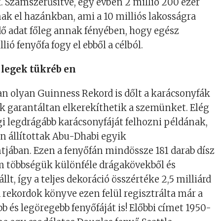
Számszerűsítve, egy évben 2 millió 200 ezer
ak el hazánkban, ami a 10 milliós lakosságra
ő adat főleg annak fényében, hogy egész
ió fenyőfa fogy el ebből a célból.
 legek tükréb en
n olyan Guinness Rekord is dőlt a karácsonyfák
k garantáltan elkerekíthetik a szemünket. Elég
igi legdrágább karácsonyfáját felhozni példának,
n állítottak Abu-Dhabi egyik
jában. Ezen a fenyőfán mindössze 181 darab dísz
m többségük különféle drágakövekből és
t, így a teljes dekoráció összértéke 2,5 milliárd
 A rekordok könyve ezen felül regisztrálta már a
b és legöregebb fenyőfáját is! Előbbi címet 1950-