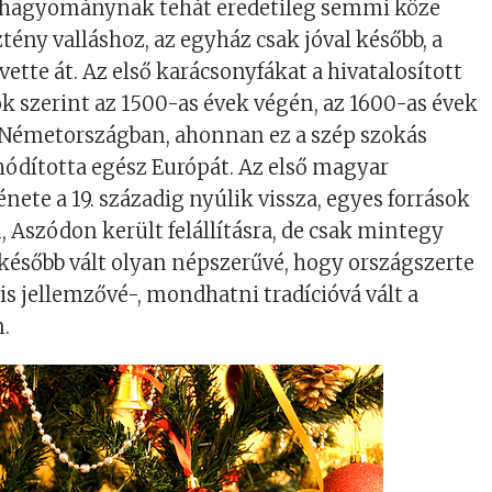
 hagyománynak tehát eredetileg semmi köze
tény valláshoz, az egyház csak jóval később, a
vette át. Az első karácsonyfákat a hivatalosított
k szerint az 1500-as évek végén, az 1600-as évek
k Németországban, ahonnan ez a szép szokás
dította egész Európát. Az első magyar
nete a 19. századig nyúlik vissza, egyes források
, Aszódon került felállításra, de csak mintegy
később vált olyan népszerűvé, hogy országszerte
is jellemzővé-, mondhatni tradícióvá vált a
n.