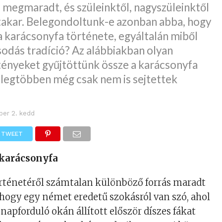
megmaradt, és szüleinktől, nagyszüleinktől
 takar. Belegondoltunk-e azonban abba, hogy
a karácsonyfa története, egyáltalán miből
 csodás tradíció? Az alábbiakban olyan
nyeket gyűjtöttünk össze a karácsonyfa
 legtöbben még csak nem is sejtettek
ber 2. kedd
TWEET
 karácsonyfa
örténetéről számtalan különböző forrás maradt
, hogy egy német eredetű szokásról van szó, ahol
 napforduló okán állított először díszes fákat