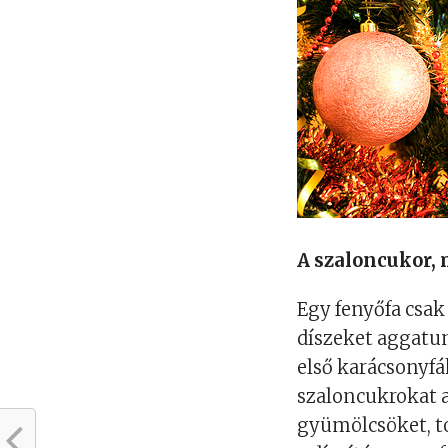
A szaloncukor,
Egy fenyőfa csak
díszeket aggatun
első karácsonyf
szaloncukrokat 
gyümölcsöket, to