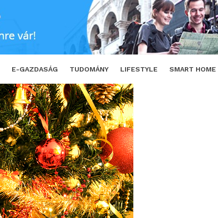
san nem tudtál a karácsonyfáról!
SHAR
E-GAZDASÁG
TUDOMÁNY
LIFESTYLE
SMART HOME