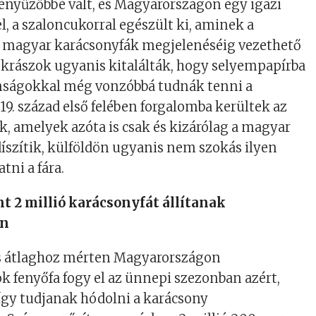
 fényűzőbbé vált, és Magyarországon egy igazi
, a szaloncukorral egészült ki, aminek a
ső magyar karácsonyfák megjelenéséig vezethető
cukrászok ugyanis kitalálták, hogy selyempapírba
ságokkal még vonzóbbá tudnák tenni a
 19. század első felében forgalomba kerültek az
k, amelyek azóta is csak és kizárólag a magyar
íszítik, külföldön ugyanis nem szokás ilyen
tni a fára.
t 2 millió karácsonyfát állítanak
on
s átlaghoz mérten Magyarországon
 fenyőfa fogy el az ünnepi szezonban azért,
így tudjanak hódolni a karácsony