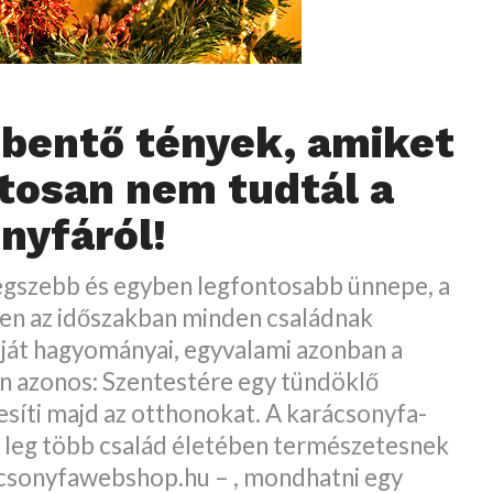
bentő tények, amiket
tosan nem tudtál a
nyfáról!
legszebb és egyben legfontosabb ünnepe, a
en az időszakban minden családnak
ját hagyományai, egyvalami azonban a
n azonos: Szentestére egy tündöklő
síti majd az otthonokat. A karácsonyfa-
a leg több család életében természetesnek
racsonyfawebshop.hu – , mondhatni egy