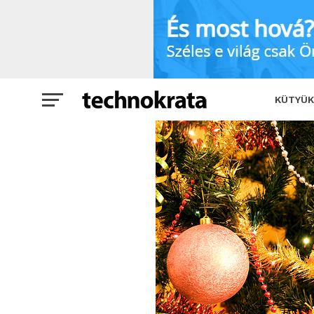
Megdöbbentő tények, amiket még bizto
KÜTYÜK