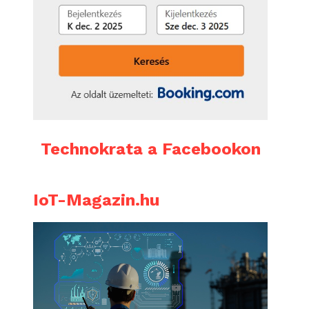
Technokrata a Facebookon
IoT-Magazin.hu