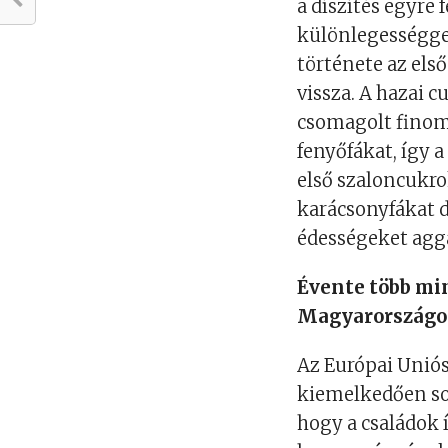
a díszítés egyre
különlegességgel
története az el
vissza. A hazai 
csomagolt finom
fenyőfákat, így a
első szaloncukro
karácsonyfákat d
édességeket agga
Évente több min
Magyarország
Az Európai Unió
kiemelkedően sok
hogy a családok 