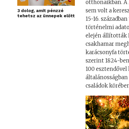
otthonaikban. A
sem volt a keresz
3 dolog, amit pénzzé
tehetsz az ünnepek előtt
15-16. században 
történelmi adato
elején állítottá
csakhamar meghó
karácsonyfa törté
szerint 1824-ben
100 esztendővel 
általánosságban 
családok körébe