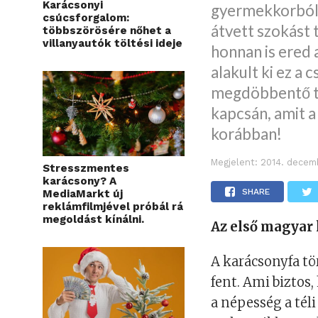
Karácsonyi
gyermekkorból 
csúcsforgalom:
átvett szokást
többszörösére nőhet a
villanyautók töltési ideje
honnan is ered 
alakult ki ez a
megdöbbentő té
kapcsán, amit a
korábban!
Megjelent:
2014. decem
Stresszmentes
karácsony? A
SHARE
MediaMarkt új
reklámfilmjével próbál rá
megoldást kínálni.
Az első magyar
A karácsonyfa t
fent. Ami biztos
a népesség a téli