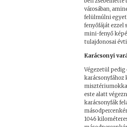
ben zsebelhette 
városában, amin
felülmúlni egyet
fenyőfáját ezzel
mini-fenyő képé
tulajdonosai évt
Karácsonyi var
Végezetül pedig 
karácsonyfához 
misztériumokkal
este alatt végez
karácsonyfák fel
másodpercenként
1046 kilométere