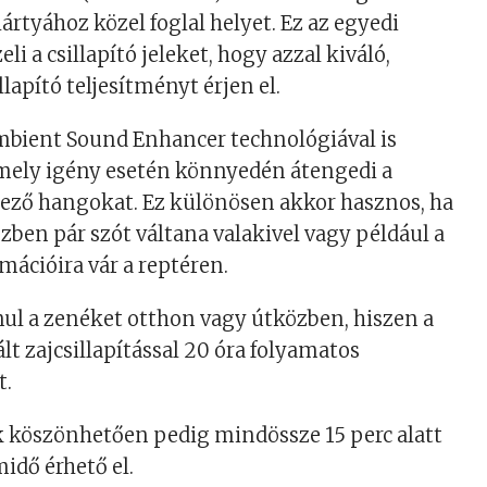
ártyához közel foglal helyet. Ez az egyedi
li a csillapító jeleket, hogy azzal kiváló,
llapító teljesítményt érjen el.
mbient Sound Enhancer technológiával is
mely igény esetén könnyedén átengedi a
kező hangokat. Ez különösen akkor hasznos, ha
zben pár szót váltana valakivel vagy például a
mációira vár a reptéren.
ul a zenéket otthon vagy útközben, hiszen a
ált zajcsillapítással 20 óra folyamatos
t.
k köszönhetően pedig mindössze 15 perc alatt
idő érhető el.