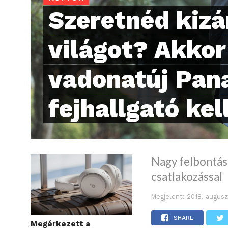
Szeretnéd kizá
világot? Akkor
vadonatúj Pan
fejhallgató kel
Nagy felbontás
csatlakozással
Megjelent:
2018. augusz
SHARE
Megérkezett a