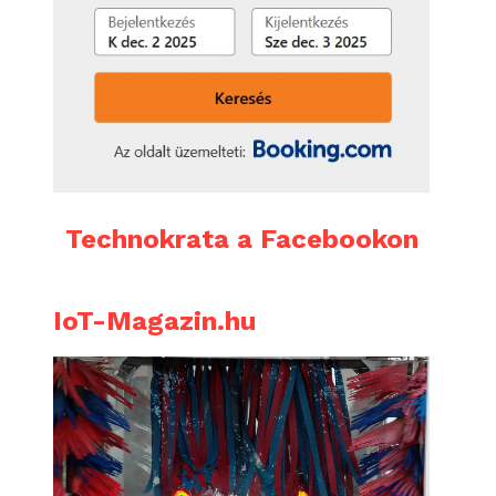
Technokrata a Facebookon
IoT-Magazin.hu