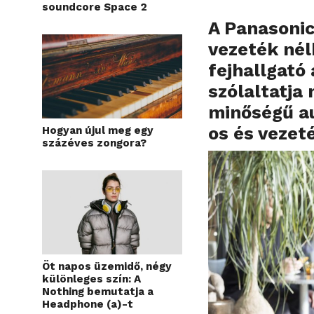
soundcore Space 2
A Panasonic
vezeték nél
fejhallgató 
szólaltatja
minőségű au
os és vezet
Hogyan újul meg egy
százéves zongora?
Öt napos üzemidő, négy
különleges szín: A
Nothing bemutatja a
Headphone (a)-t