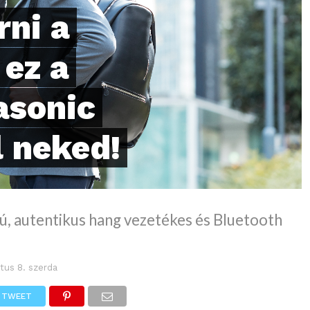
rni a
 ez a
asonic
l neked!
ú, autentikus hang vezetékes és Bluetooth
tus 8. szerda
TWEET