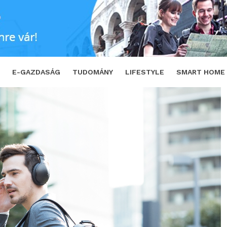
 vadonatúj Panasonic fejhallgató kell neked!
E-GAZDASÁG
TUDOMÁNY
LIFESTYLE
SMART HOME