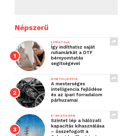
Népszerű
LIFESTYLE
Így indíthatsz saját
ruhamárkát a DTF
bérnyomtatás
segítségével
DIGITALIZÁCIÓ
A mesterséges
intelligencia fejlődése
és az ipari forradalom
párhuzamai
E-GAZDASÁG
Szintet lép a hálózati
kapacitás kihasználása
– összefogott a