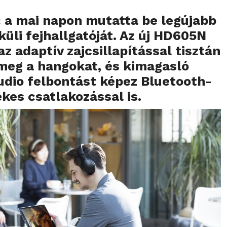
 a mai napon mutatta be legújabb
küli fejhallgatóját. Az új HD605N
az adaptív zajcsillapítással tisztán
 meg a hangokat, és kimagasló
dio felbontást képez Bluetooth-
ékes csatlakozással is.