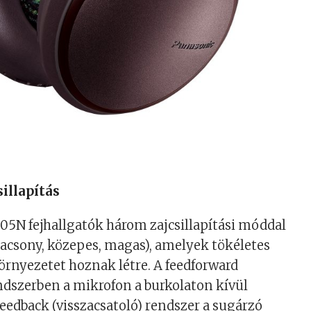
sillapítás
5N fejhallgatók három zajcsillapítási móddal
acsony, közepes, magas), amelyek tökéletes
rnyezetet hoznak létre. A feedforward
endszerben a mikrofon a burkolaton kívül
feedback (visszacsatoló) rendszer a sugárzó