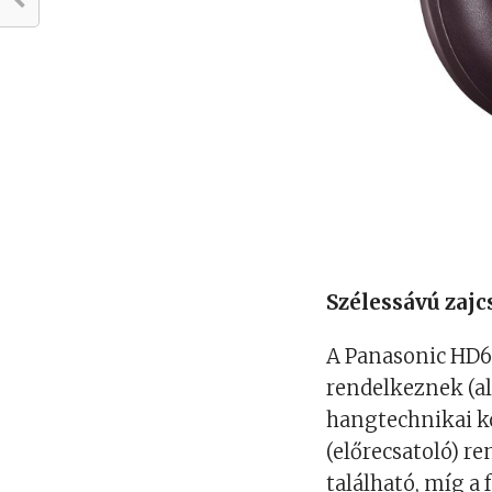
Szélessávú zajc
A Panasonic HD60
rendelkeznek (al
hangtechnikai kö
(előrecsatoló) r
található, míg a 