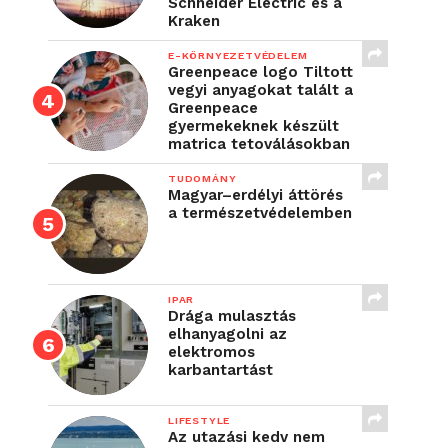
Schneider Electric és a
Kraken
E-KÖRNYEZETVÉDELEM
Greenpeace logo Tiltott
vegyi anyagokat talált a
Greenpeace
gyermekeknek készült
matrica tetoválásokban
TUDOMÁNY
Magyar–erdélyi áttörés
a természetvédelemben
IPAR
Drága mulasztás
elhanyagolni az
elektromos
karbantartást
LIFESTYLE
Az utazási kedv nem