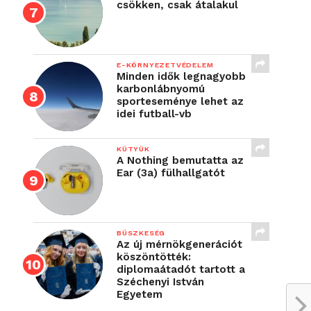
csökken, csak átalakul
E-KÖRNYEZETVÉDELEM
Minden idők legnagyobb
karbonlábnyomú
sporteseménye lehet az
idei futball-vb
KÜTYÜK
A Nothing bemutatta az
Ear (3a) fülhallgatót
BÜSZKESÉG
Az új mérnökgenerációt
köszöntötték:
diplomaátadót tartott a
Széchenyi István
Egyetem