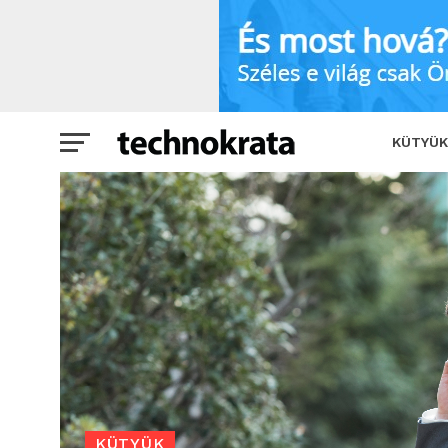
Szeretnéd kizárni a világot? Akkor ez a
KÜTYÜK
KÜTYÜK