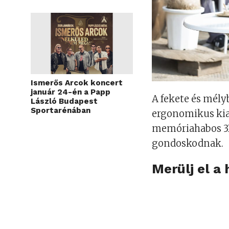
Ismerős Arcok koncert
január 24-én a Papp
A fekete és mély
László Budapest
Sportarénában
ergonomikus kia
memóriahabos 3D
gondoskodnak.
Merülj el a