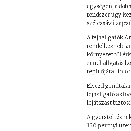
egységen, a dobh
rendszer úgy keze
szélessávú zajcsi
A fejhallgatók A
rendelkeznek, a
környezetből ér
zenehallgatás kö
repülőjárat infor
Élvezd gondtalan
fejhallgató aktiv
lejátszást biztosí
A gyorstöltésne
120 percnyi üzem