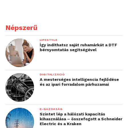
Népszerű
LIFESTYLE
Így indíthatsz saját ruhamárkát a DTF
bérnyomtatás segítségével
DIGITALIZÁCIÓ
A mesterséges intelligencia fejlődése
és az ipari forradalom párhuzamai
E-GAZDASÁG
Szintet lép a hálózati kapacitás
kihasználása – összefogott a Schneider
Electric és a Kraken