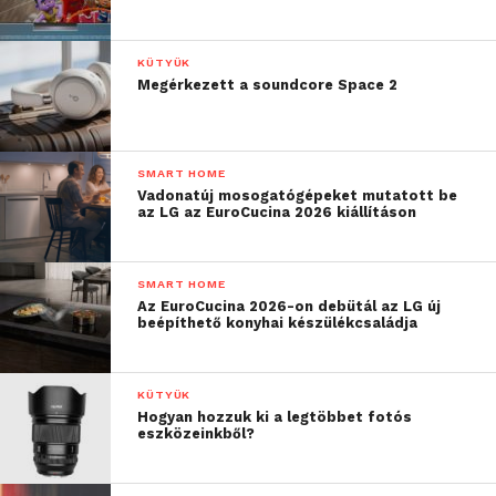
KÜTYÜK
Megérkezett a soundcore Space 2
SMART HOME
Vadonatúj mosogatógépeket mutatott be
az LG az EuroCucina 2026 kiállításon
SMART HOME
Az EuroCucina 2026-on debütál az LG új
beépíthető konyhai készülékcsaládja
KÜTYÜK
Hogyan hozzuk ki a legtöbbet fotós
eszközeinkből?