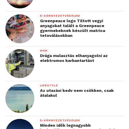
E-KÖRNYEZETVÉDELEM
Greenpeace logo Tiltott vegyi
anyagokat talált a Greenpeace
gyermekeknek készült matrica
tetoválásokban
IPAR
Drága mulasztás elhanyagolni az
elektromos karbantartást
LIFESTYLE
Az utazási kedv nem csökken, csak
átalakul
E-KÖRNYEZETVÉDELEM
Minden idők legnagyobb