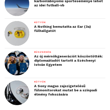
karbonlábnyomú sporteseménye lehet
az idei futball-vb
KÜTYÜK
A Nothing bemutatta az Ear (3a)
fülhallgatót
BÜSZKESÉG
Az új mérnökgenerációt köszöntötték:
diplomaátadót tartott a Széchenyi
István Egyetem
KÜTYÜK
A Sony magas zajszigetelésű
fülmonitorokat mutat be a színpadi
élmény fokozására