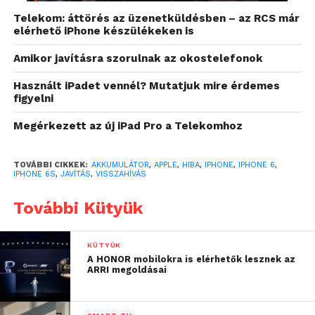
visszahívás során kicserélik az akkumulátort, így az
Telekom: áttörés az üzenetküldésben – az RCS már
Apple szerint sikeresen orvosolják a problémát. Jó ír,
elérhető iPhone készülékeken is
hogy a világon bárhol visszavihetjük a készüléket,
függetlenül attól, hogy hol vásároltuk azt.
Amikor javításra szorulnak az okostelefonok
Használt iPadet vennél? Mutatjuk mire érdemes
figyelni
Megérkezett az új iPad Pro a Telekomhoz
TOVÁBBI CIKKEK:
AKKUMULÁTOR
,
APPLE
,
HIBA
,
IPHONE
,
IPHONE 6
,
IPHONE 6S
,
JAVÍTÁS
,
VISSZAHÍVÁS
További Kütyük
KÜTYÜK
A HONOR mobilokra is elérhetők lesznek az
ARRI megoldásai