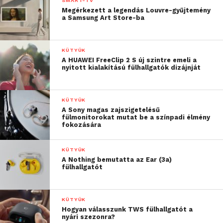
SMART-TV
Megérkezett a legendás Louvre-gyűjtemény
a Samsung Art Store-ba
KÜTYÜK
A HUAWEI FreeClip 2 S új szintre emeli a
nyitott kialakítású fülhallgatók dizájnját
KÜTYÜK
A Sony magas zajszigetelésű
fülmonitorokat mutat be a színpadi élmény
fokozására
KÜTYÜK
A Nothing bemutatta az Ear (3a)
fülhallgatót
KÜTYÜK
Hogyan válasszunk TWS fülhallgatót a
nyári szezonra?