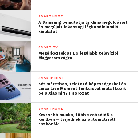
SMART HOME
A Samsung bemutatja új klímamegoldásait
és megújult lakossági légkondicionáló
kínálatát
SMART-TV
Megérkeztek az LG legújabb televíziói
Magyarországra
SMARTPHONE
Két méretben, telefotó képességekkel és
Leica Live Moment funkcióval mutatkozik
be a Xiaomi 17T sorozat
SMART HOME
Kevesebb munka, több szabadidő a
kertben – terjednek az automatizált
eszközök