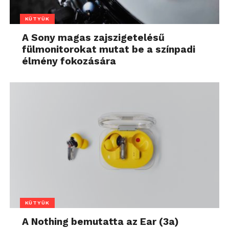
KÜTYÜK
A Sony magas zajszigetelésű
fülmonitorokat mutat be a színpadi
élmény fokozására
KÜTYÜK
A Nothing bemutatta az Ear (3a)