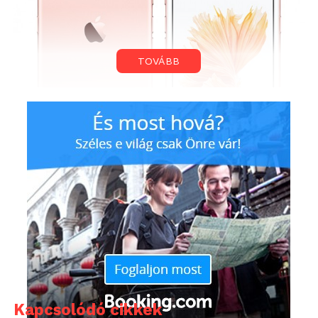
TOVÁBB
Az érintett darabok 2015. szeptembere és októbere
között készültek, így akinek ekkor gyártott iPhone
6S-e van és az gyakran kapcsol ki minden ok nélkül,
az feltétlenül vigye vissza a készüléket! A
Kapcsolódó cikkek