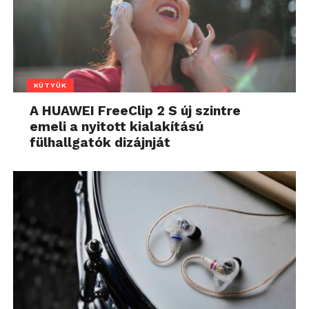
KÜTYÜK
A HUAWEI FreeClip 2 S új szintre
emeli a nyitott kialakítású
fülhallgatók dizájnját