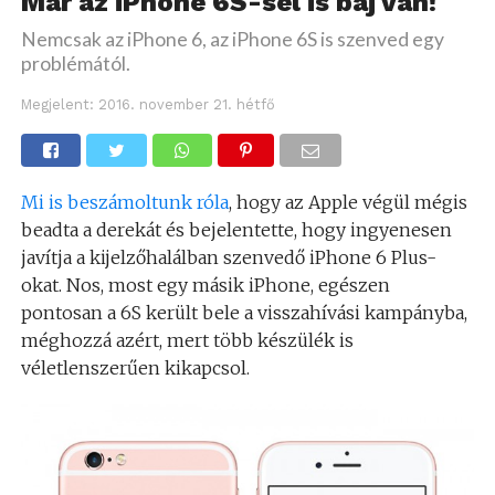
Már az iPhone 6S-sel is baj van!
Nemcsak az iPhone 6, az iPhone 6S is szenved egy
problémától.
Megjelent:
2016. november 21. hétfő
Mi is beszámoltunk róla
, hogy az Apple végül mégis
beadta a derekát és bejelentette, hogy ingyenesen
javítja a kijelzőhalálban szenvedő iPhone 6 Plus-
okat. Nos, most egy másik iPhone, egészen
pontosan a 6S került bele a visszahívási kampányba,
méghozzá azért, mert több készülék is
véletlenszerűen kikapcsol.