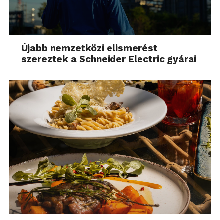
Újabb nemzetközi elismerést
szereztek a Schneider Electric gyárai