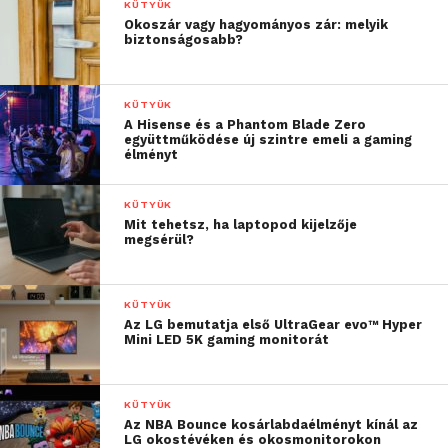
KÜTYÜK
Okoszár vagy hagyományos zár: melyik
biztonságosabb?
KÜTYÜK
A Hisense és a Phantom Blade Zero
együttműködése új szintre emeli a gaming
élményt
KÜTYÜK
Mit tehetsz, ha laptopod kijelzője
megsérül?
KÜTYÜK
Az LG bemutatja első UltraGear evo™ Hyper
Mini LED 5K gaming monitorát
KÜTYÜK
Az NBA Bounce kosárlabdaélményt kínál az
LG okostévéken és okosmonitorokon