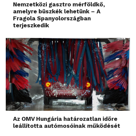
Nemzetközi gasztro mérföldkő,
amelyre büszkék lehetünk – A
Fragola Spanyolországban
terjeszkedik
Az OMV Hungária határozatlan időre
leállította autómosóinak működését