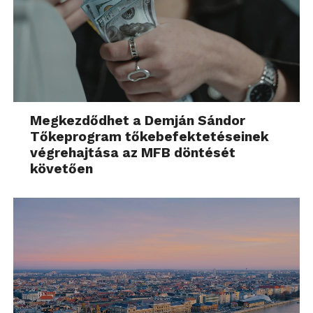
Megkezdődhet a Demján Sándor
Tőkeprogram tőkebefektetéseinek
végrehajtása az MFB döntését
követően