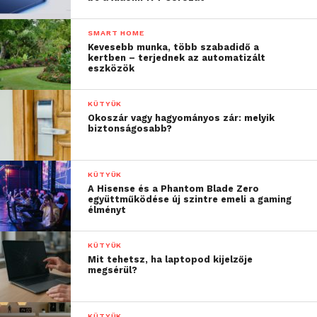
SMART HOME
Kevesebb munka, több szabadidő a
kertben – terjednek az automatizált
eszközök
KÜTYÜK
Okoszár vagy hagyományos zár: melyik
biztonságosabb?
KÜTYÜK
A Hisense és a Phantom Blade Zero
együttműködése új szintre emeli a gaming
élményt
KÜTYÜK
Mit tehetsz, ha laptopod kijelzője
megsérül?
KÜTYÜK