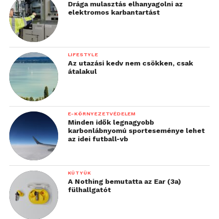
Drága mulasztás elhanyagolni az
elektromos karbantartást
LIFESTYLE
Az utazási kedv nem csökken, csak
átalakul
E-KÖRNYEZETVÉDELEM
Minden idők legnagyobb
karbonlábnyomú sporteseménye lehet
az idei futball-vb
KÜTYÜK
A Nothing bemutatta az Ear (3a)
fülhallgatót