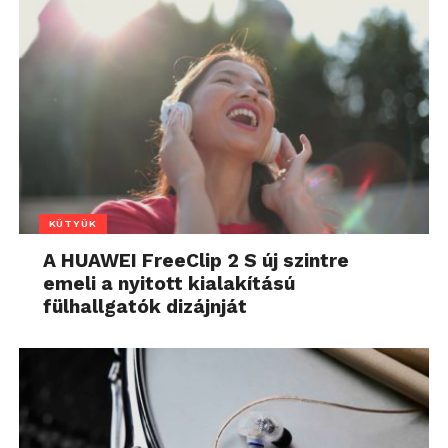
KÜTYÜK
A HUAWEI FreeClip 2 S új szintre
emeli a nyitott kialakítású
fülhallgatók dizájnját