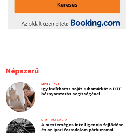
Népszerű
LIFESTYLE
Így indíthatsz saját ruhamárkát a DTF
bérnyomtatás segítségével
DIGITALIZÁCIÓ
A mesterséges intelligencia fejlődése
és az ipari forradalom párhuzamai