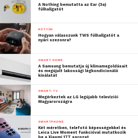
A Nothing bemutatta az Ear (3a)
fülhallgatót
KÜTYÜK
Hogyan válasszunk TWS fülhallgatót a
nyári szezonra?
SMART HOME
A Samsung bemutatja új klímamegoldásait
és megújult lakossági légkondicionáló
kínálatát
SMART-TV
Megérkeztek az LG legújabb televíziói
Magyarországra
SMARTPHONE
Két méretben, telefotó képességekkel és
Leica Live Moment funkcióval mutatkozik
be a Xiaomi 17T sorozat