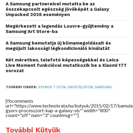
A Samsung partnereivel mutatta be az
összekapcsolt egészség jövőképét a Galaxy
Unpacked 2026 eseményen
Megérkezett a legendás Louvre-gyűjtemény a
Samsung Art Store-ba
A Samsung bemutatja új klímamegoldásait és
megújult lakossági légkondicionáló kínálatát
Két méretben, telefotó képességekkel és Leica
Live Moment funkcióval mutatkozik be a Xiaomi 17T
sorozat
TOVÁBBI CIKKEK:
EXYNOS 7 OCTA
,
OKOSTELEFON
,
SAMSUNG
[fbcomments
url="https://www.technokrata.hu/kutyuk/2015/02/17/bamula
gyors-processzort-kap-a-galaxy-s6/" width="800"
count="off" num="3" countmsg=""]
További Kütyük