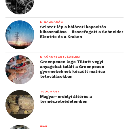
E-GAZDASÁG
Szintet lép a hálózati kapacitás
kihasználása – összefogott a Schneider
Electric és a Kraken
E-KÖRNYEZETVÉDELEM
Greenpeace logo Tiltott vegyi
anyagokat talált a Greenpeace
gyermekeknek készült matrica
tetoválásokban
TUDOMÁNY
Magyar–erdélyi áttörés a
természetvédelemben
IPAR