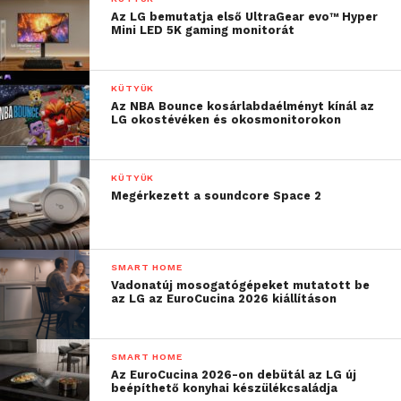
Az LG bemutatja első UltraGear evo™ Hyper
Mini LED 5K gaming monitorát
KÜTYÜK
Az NBA Bounce kosárlabdaélményt kínál az
LG okostévéken és okosmonitorokon
KÜTYÜK
Megérkezett a soundcore Space 2
SMART HOME
Vadonatúj mosogatógépeket mutatott be
az LG az EuroCucina 2026 kiállításon
SMART HOME
Az EuroCucina 2026-on debütál az LG új
beépíthető konyhai készülékcsaládja