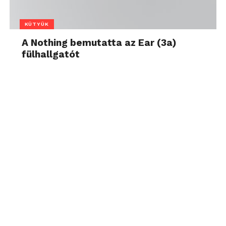
KÜTYÜK
A Nothing bemutatta az Ear (3a)
fülhallgatót