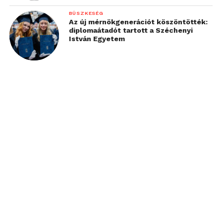
BÜSZKESÉG
Az új mérnökgenerációt köszöntötték:
diplomaátadót tartott a Széchenyi
István Egyetem