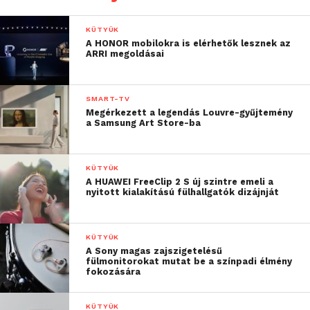
KÜTYÜK
A HONOR mobilokra is elérhetők lesznek az
ARRI megoldásai
SMART-TV
Megérkezett a legendás Louvre-gyűjtemény
a Samsung Art Store-ba
KÜTYÜK
A HUAWEI FreeClip 2 S új szintre emeli a
nyitott kialakítású fülhallgatók dizájnját
KÜTYÜK
A Sony magas zajszigetelésű
fülmonitorokat mutat be a színpadi élmény
fokozására
KÜTYÜK