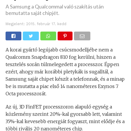
A Samsung a Qualcommal való szakítás után
bemutatta saját chipjét.
Megjelent:
2015. február 17. kedd
A korai gyártó legújabb csúcsmodelljébe nem a
Qualcomm Snapdragon 810 fog kerülni, hiszen a
tesztelés során túlmelegedett a processzor. Éppen
ezért, ahogy már korábbi pletykák is sugalltál, a
Samsung saját chipet készít a telefonnak, és a minap
be is mutatta a piac első 14 nanométeres Exynos 7
Octa processzorát.
Az új, 3D FinFET processzoron alapuló egység a
közlemény szerint 20%-kal gyorsabb lett, valamint
35%-kal kevesebb energiát fogyaszt, mint elődje és a
többi rivális 20 nanométeres chip.