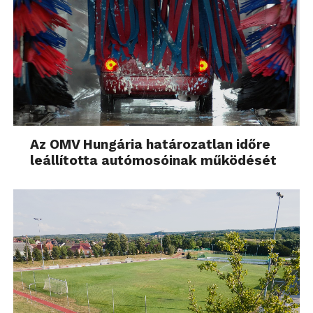
Az OMV Hungária határozatlan időre
leállította autómosóinak működését