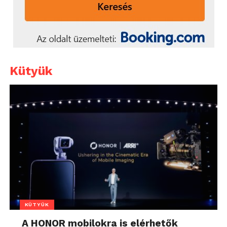
Kütyük
KÜTYÜK
A HONOR mobilokra is elérhetők