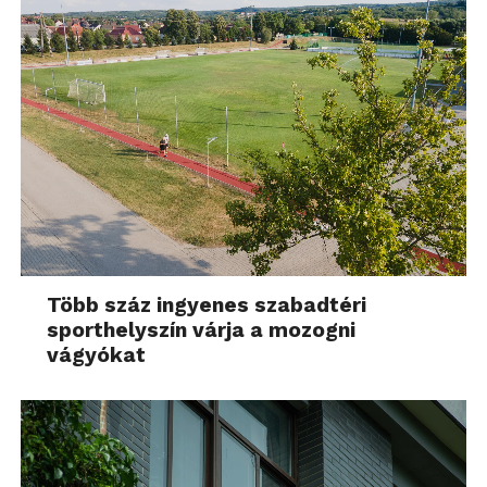
Több száz ingyenes szabadtéri
sporthelyszín várja a mozogni
vágyókat