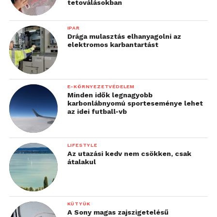
tetoválásokban
IPAR
Drága mulasztás elhanyagolni az
elektromos karbantartást
E-KÖRNYEZETVÉDELEM
Minden idők legnagyobb
karbonlábnyomú sporteseménye lehet
az idei futball-vb
LIFESTYLE
Az utazási kedv nem csökken, csak
átalakul
KÜTYÜK
A Sony magas zajszigetelésű