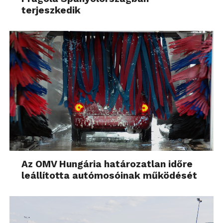
terjeszkedik
Az OMV Hungária határozatlan időre
leállította autómosóinak működését