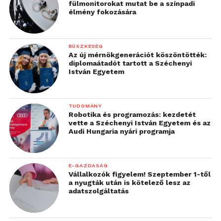
fülmonitorokat mutat be a színpadi
élmény fokozására
BÜSZKESÉG
Az új mérnökgenerációt köszöntötték:
diplomaátadót tartott a Széchenyi
István Egyetem
TUDOMÁNY
Robotika és programozás: kezdetét
vette a Széchenyi István Egyetem és az
Audi Hungaria nyári programja
E-GAZDASÁG
Vállalkozók figyelem! Szeptember 1-től
a nyugták után is kötelező lesz az
adatszolgáltatás