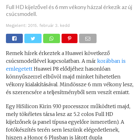
Full HD kijelzővel és 6 mm vékony házzal érkezik az új
csúcsmodell.
Megjelent:
2015. február 3. kedd
Remek hírek érkeztek a Huawei következő
csúcsmodellével kapcsolatban. A már
korábban is
emlegetett
Huawei P8 elődjéhez hasonlóan
könnyűszerrel elbűvöl majd minket hihetetlen
vékony kialakításával. Mindössze 6 mm vékony lesz,
és szerencsére a teljesítményből sem veszít emiatt.
Egy HiSilicon Kirin 930 processzor működteti majd,
mely tökéletes társa lesz az 5.2 colos Full HD
kijelzőnek (a panel típusa egyelőre ismeretlen). A
fotókészítés terén sem leszünk elégedetlenek,
hiszen a Honor 6 Plusban is látott dupla