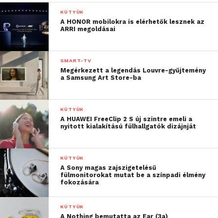
KÜTYÜK
A HONOR mobilokra is elérhetők lesznek az
ARRI megoldásai
SMART-TV
Megérkezett a legendás Louvre-gyűjtemény
a Samsung Art Store-ba
KÜTYÜK
A HUAWEI FreeClip 2 S új szintre emeli a
nyitott kialakítású fülhallgatók dizájnját
KÜTYÜK
A Sony magas zajszigetelésű
fülmonitorokat mutat be a színpadi élmény
fokozására
KÜTYÜK
A Nothing bemutatta az Ear (3a)