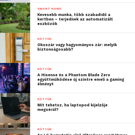
SMART HOME
Kevesebb munka, több szabadidő a
kertben – terjednek az automatizált
eszközök
KÜTYÜK
Okoszár vagy hagyományos zár: melyik
biztonságosabb?
KÜTYÜK
A Hisense és a Phantom Blade Zero
együttműködése új szintre emeli a gaming
élményt
KÜTYÜK
Mit tehetsz, ha laptopod kijelzője
megsérül?
KÜTYÜK