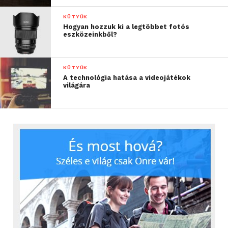
KÜTYÜK
Hogyan hozzuk ki a legtöbbet fotós
eszközeinkből?
KÜTYÜK
A technológia hatása a videojátékok
világára