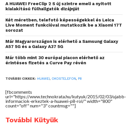
A HUAWEI FreeClip 2 S új szintre emeli a nyitott
kialakítású fülhallgatók dizájnját
Két méretben, telefotó képességekkel és Leica
Live Moment funkcióval mutatkozik be a Xiaomi 17T
sorozat
Már Magyarországon is elérhető a Samsung Galaxy
A57 5G és a Galaxy A37 5G
Már több mint 30 európai piacon elérhető az
érintéses fizetés a Curve Pay révén
TOVÁBBI CIKKEK:
HUAWEI
,
OKOSTELEFON
,
P8
[fbcomments
url="https://www.technokrata.hu/kutyuk/2015/02/03/ujabb-
informaciok-erkeztek-a-huawei-p8-rol/" width="800"
count="off" num="3" countmsg=""]
További Kütyük