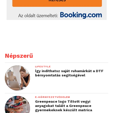
Népszerű
LIFESTYLE
Így indíthatsz saját ruhamárkát a DTF
bérnyomtatás segítségével
E-KÖRNYEZETVÉDELEM
Greenpeace logo Tiltott vegyi
anyagokat talált a Greenpeace
gyermekeknek készült matrica