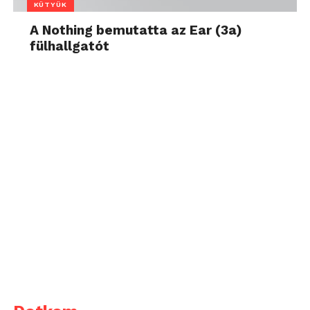
KÜTYÜK
A Nothing bemutatta az Ear (3a)
fülhallgatót