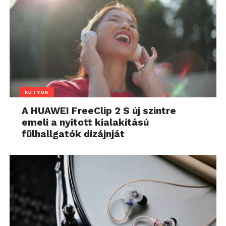
KÜTYÜK
A HUAWEI FreeClip 2 S új szintre
emeli a nyitott kialakítású
fülhallgatók dizájnját