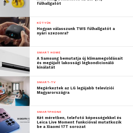
fülhallgatót
KÜTYÜK
Hogyan válasszunk TWS fülhallgatót a
nyári szezonra?
SMART HOME
A Samsung bemutatja új klímamegoldásait
és megújult lakossági légkondicionáló
kínálatát
SMART-TV
Megérkeztek az LG legújabb televíziói
Magyarországra
SMARTPHONE
Két méretben, telefotó képességekkel és
Leica Live Moment funkcióval mutatkozik
be a Xiaomi 17T sorozat