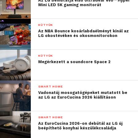
Az LG bemutatja első UltraGear evo™ Hyper
Mini LED 5K gaming monitorát
KÜTYÜK
Az NBA Bounce kosárlabdaélményt kínál az
LG okostévéken és okosmonitorokon
KÜTYÜK
Megérkezett a soundcore Space 2
SMART HOME
Vadonatúj mosogatógépeket mutatott be
az LG az EuroCucina 2026 kiállításon
SMART HOME
Az EuroCucina 2026-on debütál az LG új
beépíthető konyhai készülékcsaládja