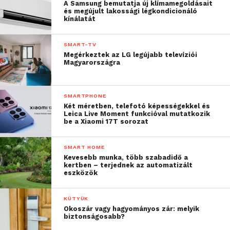
A Samsung bemutatja új klímamegoldásait
és megújult lakossági légkondicionáló
kínálatát
SMART-TV
Megérkeztek az LG legújabb televíziói
Magyarországra
SMARTPHONE
Két méretben, telefotó képességekkel és
Leica Live Moment funkcióval mutatkozik
be a Xiaomi 17T sorozat
SMART HOME
Kevesebb munka, több szabadidő a
kertben – terjednek az automatizált
eszközök
KÜTYÜK
Okoszár vagy hagyományos zár: melyik
biztonságosabb?