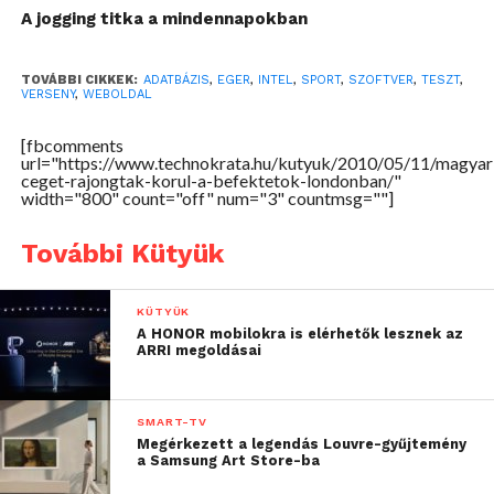
éppen olvasott weboldal szövegét, és az egyes
A jogging titka a mindennapokban
szövegelemekhez (személyek, földrajzi helyek,
intézmények) helyben megjelenő releváns
TOVÁBBI CIKKEK:
ADATBÁZIS
,
EGER
,
INTEL
,
SPORT
,
SZOFTVER
,
TESZT
,
VERSENY
,
WEBOLDAL
információkat kapcsol.
[fbcomments
Az iGlue alkalmazásával a felhasználó
url="https://www.technokrata.hu/kutyuk/2010/05/11/magyar
lézerpontosságú információkhoz juthat –
ceget-rajongtak-korul-a-befektetok-londonban/"
width="800" count="off" num="3" countmsg=""]
magyarázta Vaskó, aki elmondta, hogy az alkalmazást
jelenleg is tesztelik, ám néhány hónapon belül
További Kütyük
hozzáférhető lesz a nagyközönség számára is.
Az in4 Kft. a hazai innovatív kis- és
KÜTYÜK
középvállalatokat és fejlesztői kapacitásokat
A HONOR mobilokra is elérhetők lesznek az
ARRI megoldásai
tömörítő MMKlaszter tagja. A klaszter az elmúlt két
év során 13 projektet menedzselt a
forrásszervezéstől a megvalósításig, a piaci
SMART-TV
bevezetésig, összesen 5 milliárd forint értékben.
Megérkezett a legendás Louvre-gyűjtemény
a Samsung Art Store-ba
Lemák Gábor szerint az iGlue nemcsak népszerű