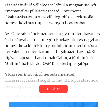
Tizenöt induló vállalkozás közül a magyar in4 Kft.
“szemantikai pillanatragasztó” internetes
alkalmazása lett a második legjobb a Geeknrolla
nemzetközi start-up-versenyen Londonban.
Az iGlue sikerének üzenete, hogy minden hazai kis-
és középvállalatnak megéri kockáztatni és nagyban,
nemzetközi léptékben gondolkodni, mert óriási a
kereslet a jó ötletek iránt – fogalmazott az in4 Kft.
díjával kapcsolatban Lemák Gábor, a Mobilitás és
Multimédia Klaszter (MMKlaszter) igazgatója.
A klaszter innovációmenedzsmenttel,
forrásszervezéssel segíti az in4 Kft. fejlesztésének
piacra lépését.
TOVÁBB
Az egyik legrangosabb technológiai szakblog, a
Techcrunch Europe által rendezett Geeknrolla