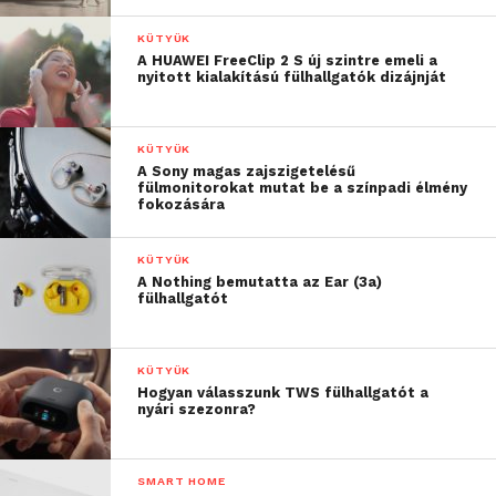
szolgáltatássá, hanem vonzó befektetői célponttá is
válhat – hasonlóan a szemüveg nélküli
KÜTYÜK
háromdimenziós televízióhoz szoftvert fejlesztő
A HUAWEI FreeClip 2 S új szintre emeli a
nyitott kialakítású fülhallgatók dizájnját
iPONT-hoz, a sportolói szívhalált megelőző IQRS-
hez vagy a nonlineáris televíziózás platformját
fejlesztő HomeSys Mediához, amelyek szintén tagjai
KÜTYÜK
az innovációs klaszternek.
A Sony magas zajszigetelésű
fülmonitorokat mutat be a színpadi élmény
fokozására
KÜTYÜK
A Nothing bemutatta az Ear (3a)
fülhallgatót
KÜTYÜK
Hogyan válasszunk TWS fülhallgatót a
nyári szezonra?
SMART HOME