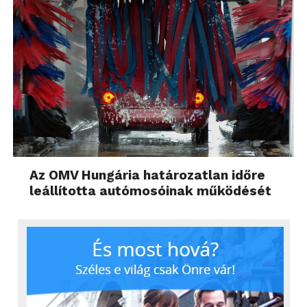
Az OMV Hungária határozatlan időre
leállította autómosóinak működését