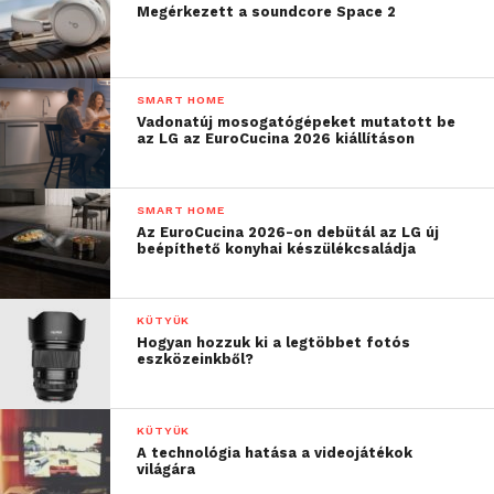
Megérkezett a soundcore Space 2
SMART HOME
Vadonatúj mosogatógépeket mutatott be
az LG az EuroCucina 2026 kiállításon
SMART HOME
Az EuroCucina 2026-on debütál az LG új
beépíthető konyhai készülékcsaládja
KÜTYÜK
Hogyan hozzuk ki a legtöbbet fotós
eszközeinkből?
KÜTYÜK
A technológia hatása a videojátékok
világára