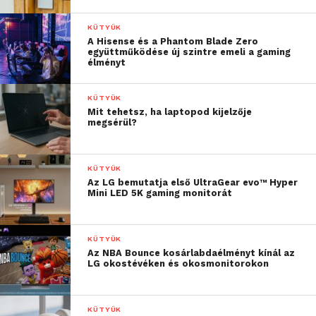
KÜTYÜK
A Hisense és a Phantom Blade Zero
együttműködése új szintre emeli a gaming
élményt
KÜTYÜK
Mit tehetsz, ha laptopod kijelzője
megsérül?
KÜTYÜK
Az LG bemutatja első UltraGear evo™ Hyper
Mini LED 5K gaming monitorát
KÜTYÜK
Az NBA Bounce kosárlabdaélményt kínál az
LG okostévéken és okosmonitorokon
KÜTYÜK