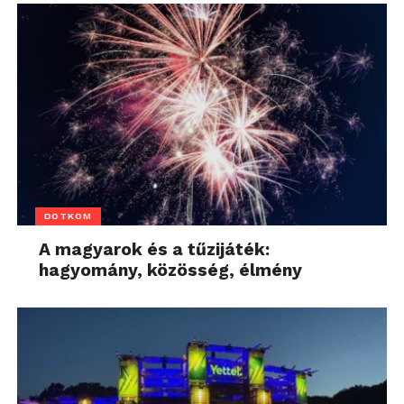
DOTKOM
A magyarok és a tűzijáték:
hagyomány, közösség, élmény