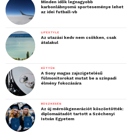
Minden idők legnagyobb
karbonlábnyomú sporteseménye lehet
az idei futball-vb
LIFESTYLE
Az utazási kedv nem csökken, csak
átalakul
KÜTYÜK
A Sony magas zajszigetelésű
fülmonitorokat mutat be a színpadi
élmény fokozására
BÜSZKESÉG
Az új mérnökgenerációt köszöntötték:
diplomaátadót tartott a Széchenyi
István Egyetem