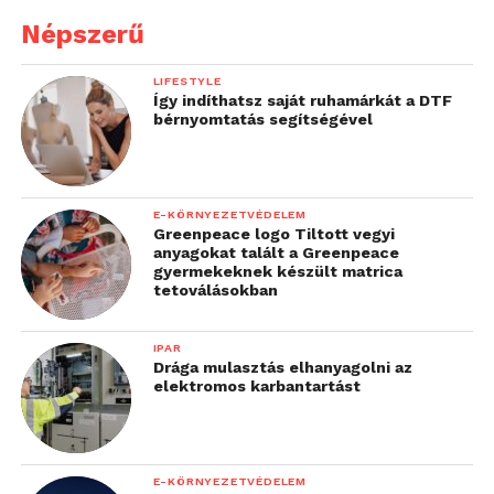
Népszerű
LIFESTYLE
Így indíthatsz saját ruhamárkát a DTF
bérnyomtatás segítségével
E-KÖRNYEZETVÉDELEM
Greenpeace logo Tiltott vegyi
anyagokat talált a Greenpeace
gyermekeknek készült matrica
tetoválásokban
IPAR
Drága mulasztás elhanyagolni az
elektromos karbantartást
E-KÖRNYEZETVÉDELEM