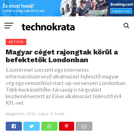
KÜTYÜK
Magyar céget rajongtak körül a
befektetők Londonban
Ezüstérmet szerzett egy internetes
információszervező alkalmazást fejlesztő magyar
cég egy nemzetközi start-up-versenyen Londonban.
Több kockázatitőke-társaság is tárgyalást
kezdeményezett az iGlue alkalmazást fejlesztő in4
Kft.-vel.
Megjelent:
2010. május 11. kedd