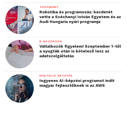
TUDOMÁNY
Robotika és programozás: kezdetét
vette a Széchenyi István Egyetem és az
Audi Hungaria nyári programja
E-GAZDASÁG
Vállalkozók figyelem! Szeptember 1-től
a nyugták után is kötelező lesz az
adatszolgáltatás
DIGITÁLIS OKTATÁS
Ingyenes AI-képzési programot indít
magyar fejlesztőknek is az AWS