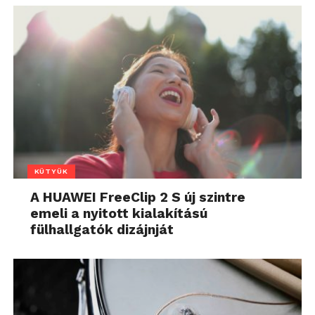
KÜTYÜK
A HUAWEI FreeClip 2 S új szintre
emeli a nyitott kialakítású
fülhallgatók dizájnját