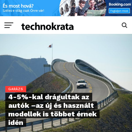
GARÁZS
4-5%-kal drágultak az
autók –az új és használt
modellek is többet érnek
idén