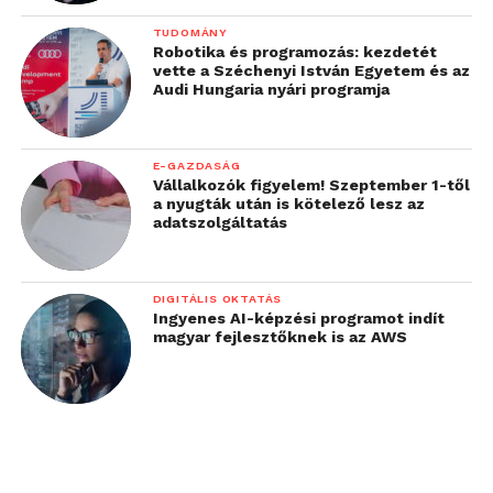
TUDOMÁNY
Robotika és programozás: kezdetét
vette a Széchenyi István Egyetem és az
Audi Hungaria nyári programja
E-GAZDASÁG
Vállalkozók figyelem! Szeptember 1-től
a nyugták után is kötelező lesz az
adatszolgáltatás
DIGITÁLIS OKTATÁS
Ingyenes AI-képzési programot indít
magyar fejlesztőknek is az AWS