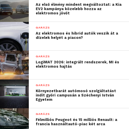
Az első élmény mindent megváltoztat: a Kia
EV2 kampánya közelebb hozza az
elektromos jövőt
GARÁZS
Az elektromos és hibrid autók veszik át a
dízelek helyét a piacon?
GARÁZS
LogiMAT 2026: integrált rendszerek, MI és
elektromos hajtás
GARÁZS
Környezetbarát autómosó szolgáltatást
indít győri campusán a Széchenyi István
Egyetem
GARÁZS
Félmilliós Peugeot és 15 milliós Renault: a
francia használtautó-piac két arca