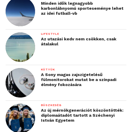
Minden idők legnagyobb
karbonlábnyomú sporteseménye lehet
az idei futball-vb
LIFESTYLE
Az utazási kedv nem csökken, csak
átalakul
KÜTYÜK
A Sony magas zajszigetelésű
fülmonitorokat mutat be a színpadi
élmény fokozására
BÜSZKESÉG
Az új mérnökgenerációt köszöntötték:
diplomaátadót tartott a Széchenyi
István Egyetem