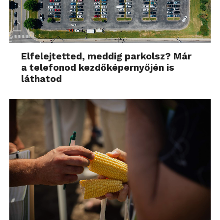
Elfelejtetted, meddig parkolsz? Már
a telefonod kezdőképernyőjén is
láthatod