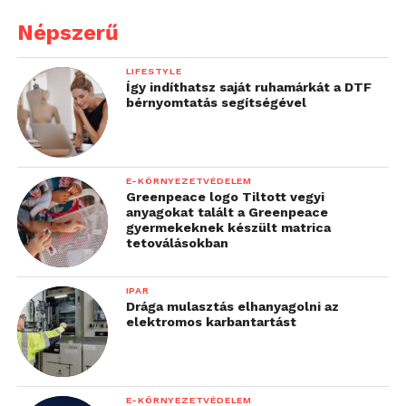
Népszerű
LIFESTYLE
Így indíthatsz saját ruhamárkát a DTF
bérnyomtatás segítségével
E-KÖRNYEZETVÉDELEM
Greenpeace logo Tiltott vegyi
anyagokat talált a Greenpeace
gyermekeknek készült matrica
tetoválásokban
IPAR
Drága mulasztás elhanyagolni az
elektromos karbantartást
E-KÖRNYEZETVÉDELEM