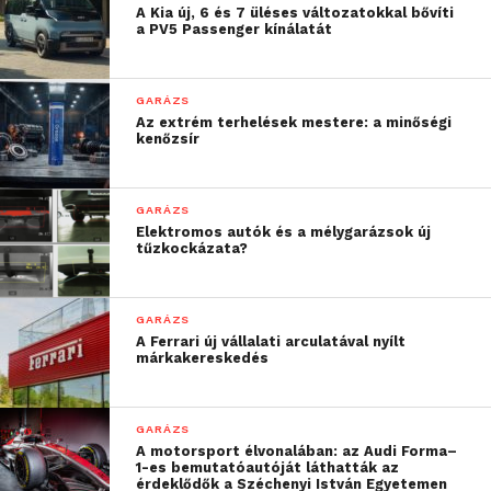
Volkswagen Golf
A Kia új, 6 és 7 üléses változatokkal bővíti
esetében pedig csupán
a PV5 Passenger kínálatát
1,9%-os volt a növekedés.
Ezzel szemben a
GARÁZS
Az extrém terhelések mestere: a minőségi
magyarok egyik nagy
kenőzsír
kedvencének számító
Suzuki Swift ára
GARÁZS
Elektromos autók és a mélygarázsok új
jelentősen, 11,8%-kal
tűzkockázata?
emelkedett. Az árak
emelkedése főként a
GARÁZS
A Ferrari új vállalati arculatával nyílt
tartósan erős kereslet és
márkakereskedés
a gazdasági környezet
(infláció, árfolyam-
GARÁZS
A motorsport élvonalában: az Audi Forma–
ingadozás)
1-es bemutatóautóját láthatták az
érdeklődők a Széchenyi István Egyetemen