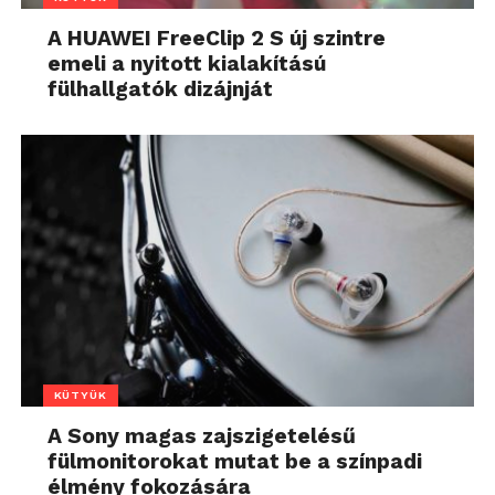
A HUAWEI FreeClip 2 S új szintre
emeli a nyitott kialakítású
fülhallgatók dizájnját
KÜTYÜK
A Sony magas zajszigetelésű
fülmonitorokat mutat be a színpadi
élmény fokozására