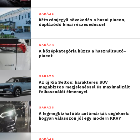
következménye, viszont jó
hír, hogy a drágulás
GARÁZS
Kétszámjegyű növekedés a hazai piacon,
mértéke nem drasztikus”
duplázódó kínai részesedéssel
– tette hozzá Koralewsky Márk, a
GARÁZS
Használtautó.hu üzletágvezetője.
A középkategória húzza a használtautó-
piacot
További friss híreket talál a
Technokrata
főoldalán!
Csatlakozzon hozzánk a
Facebookon
is!
GARÁZS
Az új Kia Seltos: karakteres SUV
magabiztos megjelenéssel és maximalizált
felhasználói élménnyel
GARÁZS
A legmegbízhatóbb autómárkák cégeknek:
hogyan válasszon jól egy modern KKV?
GARÁZS