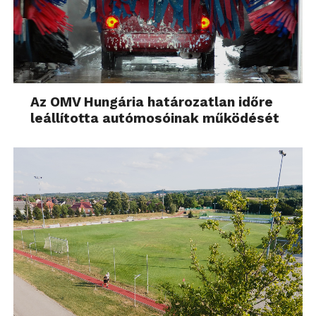
Az OMV Hungária határozatlan időre
leállította autómosóinak működését