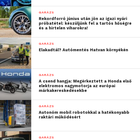
GARÁZS
Rekordforró június után jön az igazi nyári
próbatétel: készüljünk fel a tartós hőségre
és a hirtelen viharokra!
“Általánosságban
GARÁZS
elmondható, hogy az új és
Elakadtál? Autómentés Hatvan környékén
használt autók piaca
ismét drágulni kezdett. A
GARÁZS
három legnépszerűbb
A csend hangja: Megérkeztett a Honda első
elektromos nagymotorja az európai
használt autó modell
márkakereskedésekbe
közül az Opel Astra ára
GARÁZS
mindössze 2%-kal
Autonóm mobil robotokkal a hatékonyabb
raktári működésért
emelkedett az előző
évhez képest, a
GARÁZS