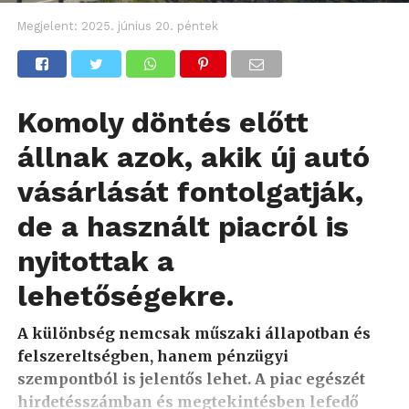
Megjelent:
2025. június 20. péntek
Komoly döntés előtt
állnak azok, akik új autó
vásárlását fontolgatják,
de a használt piacról is
nyitottak a
lehetőségekre.
A különbség nemcsak műszaki állapotban és
felszereltségben, hanem pénzügyi
szempontból is jelentős lehet. A piac egészét
hirdetésszámban és megtekintésben lefedő