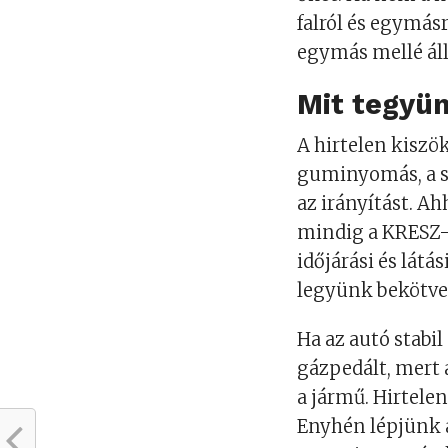
falról és egymásr
egymás mellé áll
Mit tegyün
A hirtelen kisz
guminyomás, a so
az irányítást. Ah
mindig a KRESZ-
időjárási és lát
legyünk bekötve 
Ha az autó stabil
gázpedált, mert
a jármű. Hirtele
Enyhén lépjünk a