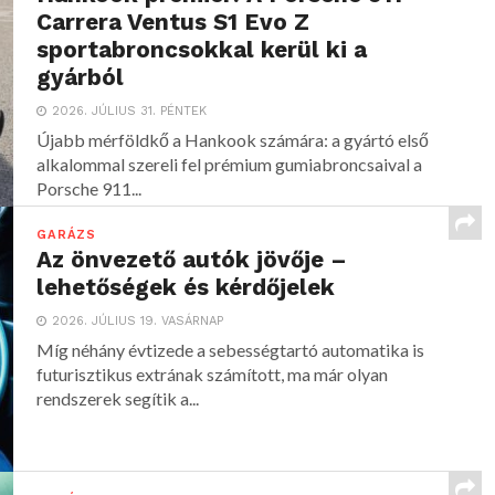
Carrera Ventus S1 Evo Z
sportabroncsokkal kerül ki a
gyárból
2026. JÚLIUS 31. PÉNTEK
Újabb mérföldkő a Hankook számára: a gyártó első
alkalommal szereli fel prémium gumiabroncsaival a
Porsche 911...
GARÁZS
Az önvezető autók jövője –
lehetőségek és kérdőjelek
2026. JÚLIUS 19. VASÁRNAP
Míg néhány évtizede a sebességtartó automatika is
futurisztikus extrának számított, ma már olyan
rendszerek segítik a...