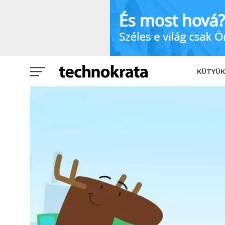
Fontos teendők durrdefekt esetén
KÜTYÜK