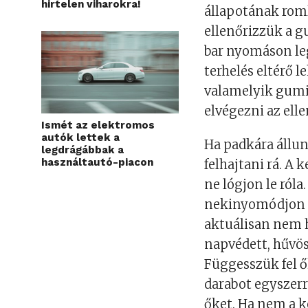
hirtelen viharokra!
állapotának roml
ellenőrizzük a g
bar nyomáson le
terhelés eltérő 
valamelyik gumia
elvégezni az elle
Ismét az elektromos
autók lettek a
Ha padkára állun
legdrágábbak a
használtautó-piacon
felhajtani rá. A 
ne lógjon le ról
nekinyomódjon a
aktuálisan nem ha
napvédett, hűvös
Függesszük fel 
darabot egyszer
őket. Ha nem a ke