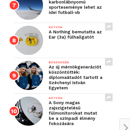
karbonlábnyomú
sporteseménye lehet az
idei futball-vb
KÜTYÜK
A Nothing bemutatta az
Ear (3a) fülhallgatót
BÜSZKESÉG
Az új mérnökgenerációt
köszöntötték:
diplomaátadót tartott a
Széchenyi István
Egyetem
KÜTYÜK
A Sony magas
zajszigetelésű
fülmonitorokat mutat
be a színpadi élmény
fokozására