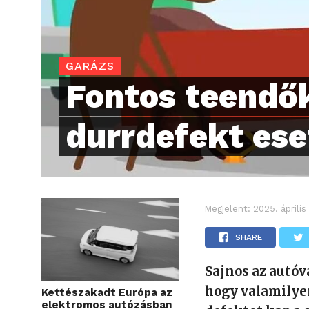
GARÁZS
Fontos teendő
durrdefekt ese
Megjelent:
2025. április
SHARE
Sajnos az autóv
hogy valamilyen
Kettészakadt Európa az
elektromos autózásban