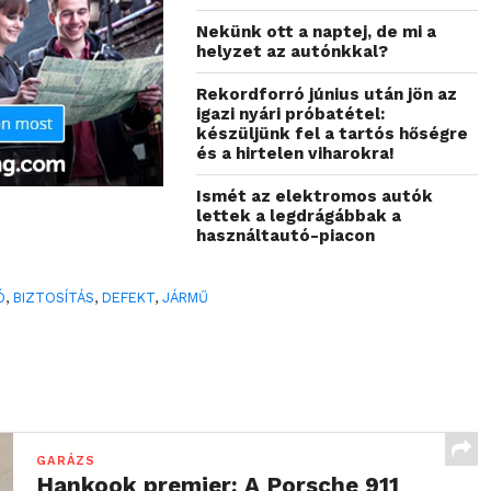
Nekünk ott a naptej, de mi a
helyzet az autónkkal?
Rekordforró június után jön az
igazi nyári próbatétel:
készüljünk fel a tartós hőségre
és a hirtelen viharokra!
Ismét az elektromos autók
lettek a legdrágábbak a
használtautó-piacon
Ó
,
BIZTOSÍTÁS
,
DEFEKT
,
JÁRMŰ
GARÁZS
Hankook premier: A Porsche 911