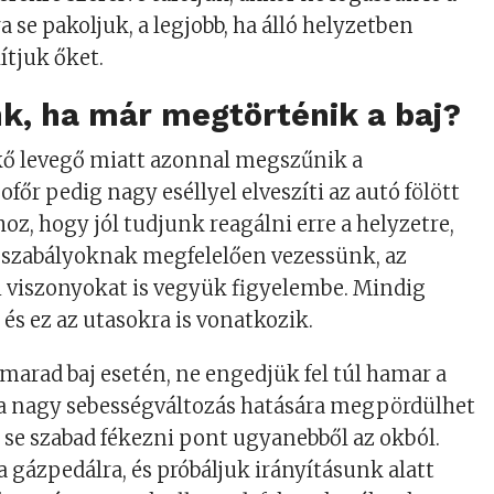
a se pakoljuk, a legjobb, ha álló helyzetben
ítjuk őket.
k, ha már megtörténik a baj?
ökő levegő miatt azonnal megszűnik a
főr pedig nagy eséllyel elveszíti az autó fölött
hoz, hogy jól tudjunk reagálni erre a helyzetre,
szabályoknak megfelelően vezessünk, az
ási viszonyokat is vegyük figyelembe. Mindig
és ez az utasokra is vonatkozik.
 marad baj esetén, ne engedjük fel túl hamar a
 a nagy sebességváltozás hatására megpördülhet
n se szabad fékezni pont ugyanebből az okból.
 gázpedálra, és próbáljuk irányításunk alatt