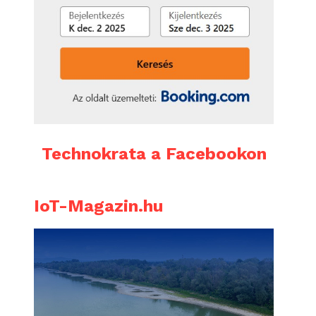
Technokrata a Facebookon
IoT-Magazin.hu