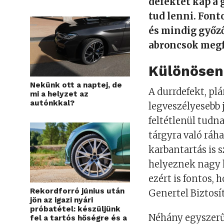
defektet kap a 
tud lenni. Font
és mindig győző
abroncsok megf
Különösen 
Nekünk ott a naptej, de
A durrdefekt, pl
mi a helyzet az
autónkkal?
legveszélyesebb 
feltétlenül tudn
tárgyra való ráh
karbantartás is 
helyeznek nagy 
ezért is fontos, 
Rekordforró június után
Genertel Biztos
jön az igazi nyári
próbatétel: készüljünk
Néhány egyszerű
fel a tartós hőségre és a