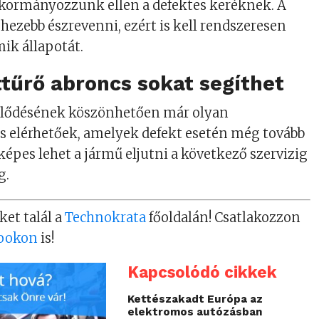
, kormányozzunk ellen a defektes keréknek. A
ehezebb észrevenni, ezért is kell rendszeresen
mik állapotát.
tűrő abroncs sokat segíthet
ejlődésének köszönhetően már olyan
s elérhetőek, amelyek defekt esetén még tovább
épes lehet a jármű eljutni a következő szervizig
g.
ket talál a
Technokrata
főoldalán! Csatlakozzon
ookon
is!
Kapcsolódó cikkek
Kettészakadt Európa az
elektromos autózásban