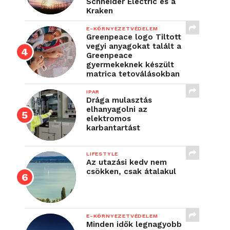
Schneider Electric és a
Kraken
E-KÖRNYEZETVÉDELEM
Greenpeace logo Tiltott
vegyi anyagokat talált a
Greenpeace
gyermekeknek készült
matrica tetoválásokban
IPAR
Drága mulasztás
elhanyagolni az
elektromos
karbantartást
LIFESTYLE
Az utazási kedv nem
csökken, csak átalakul
E-KÖRNYEZETVÉDELEM
Minden idők legnagyobb