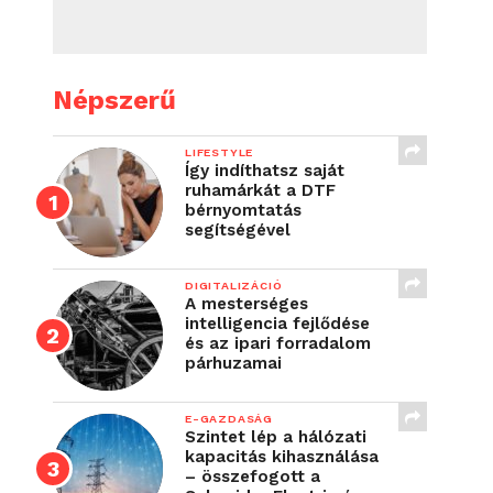
Népszerű
LIFESTYLE
Így indíthatsz saját
ruhamárkát a DTF
bérnyomtatás
segítségével
DIGITALIZÁCIÓ
A mesterséges
intelligencia fejlődése
és az ipari forradalom
párhuzamai
E-GAZDASÁG
Szintet lép a hálózati
kapacitás kihasználása
– összefogott a