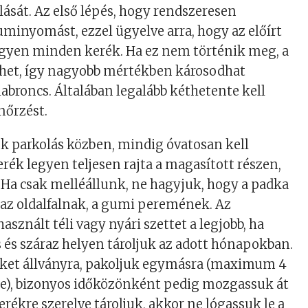
ását. Az első lépés, hogy rendszeresen
uminyomást, ezzel ügyelve arra, hogy az előírt
gyen minden kerék. Ha ez nem történik meg, a
lehet, így nagyobb mértékben károsodhat
broncs. Általában legalább kéthetente kell
nőrzést.
k parkolás közben, mindig óvatosan kell
kerék legyen teljesen rajta a magasított részen,
a. Ha csak melléállunk, ne hagyjuk, hogy a padka
z oldalfalnak, a gumi peremének. Az
sznált téli vagy nyári szettet a legjobb, ha
 és száraz helyen tároljuk az adott hónapokban.
őket állványra, pakoljuk egymásra (maximum 4
re), bizonyos időközönként pedig mozgassuk át
rékre szerelve tároljuk, akkor ne lógassuk le a