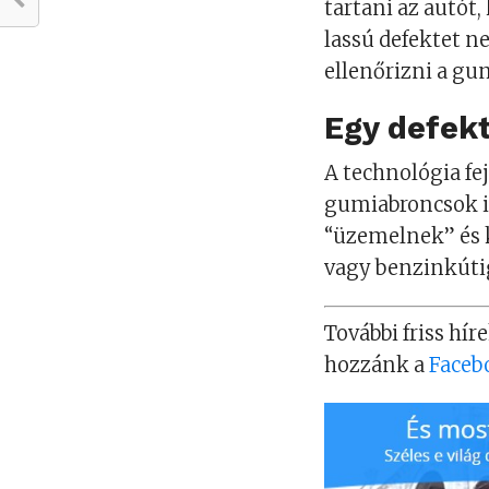
tartani az autót
lassú defektet n
ellenőrizni a gu
Egy defekt
A technológia f
gumiabroncsok i
“üzemelnek” és k
vagy benzinkúti
További friss híre
hozzánk a
Faceb