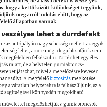
gumiabroncs, de a lassú defekt is veszélyes
os, hogy a kettő között különbséget tegyünk,
djünk meg arról indulás előtt, hogy az
elelő állapotban vannak.
veszélyes lehet a durrdefekt
áne az autópályán nagy sebesség mellett az egyik
jelenség lehet, amire még a legjobb sofőrök sem
ak megfelelően felkészülni. Történhet egy éles
ajtás miatt, de a helytelen gumiabroncs-
szerepet játszhat, mivel a megelőzésre kevesen
hangsúlyt. A megfelelő
biztosítás
megkötése
hogy a váratlan helyzetekre is felkészüljünk, ez a
ító segítségével könnyedén megoldható.
 művelettel megelőzhetjük a gumiabroncsok