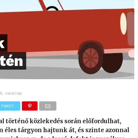
k
tén
 6. vasárnap
TWEET
al történő közlekedés során előfordulhat,
 éles tárgyon hajtunk át, és szinte azonnal