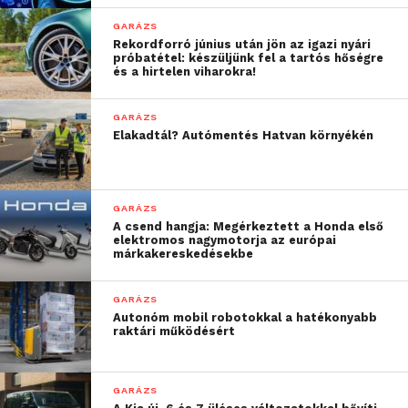
minden ízében ikonikus
GARÁZS
modell, amelynek
Rekordforró június után jön az igazi nyári
próbatétel: készüljünk fel a tartós hőségre
legújabb nemzedéke úgy
és a hirtelen viharokra!
viszi tovább az örökségét,
GARÁZS
hogy ötvözi a márkánkra
Elakadtál? Autómentés Hatvan környékén
jellemző hibrid
teljesítményt a
GARÁZS
legmodernebb dinamikus
A csend hangja: Megérkeztett a Honda első
elektromos nagymotorja az európai
technológiával. Ez a
márkakereskedésekbe
jármű nem csupán a
GARÁZS
kimagasló hatékonyság
Autonóm mobil robotokkal a hatékonyabb
raktári működésért
érdekében született,
hanem azért is, hogy a
GARÁZS
Prelude-re jellemző