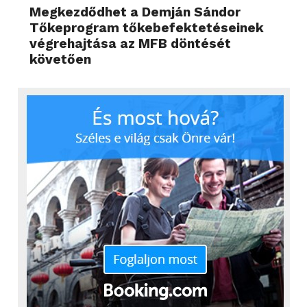
Megkezdődhet a Demján Sándor
Tőkeprogram tőkebefektetéseinek
végrehajtása az MFB döntését
követően