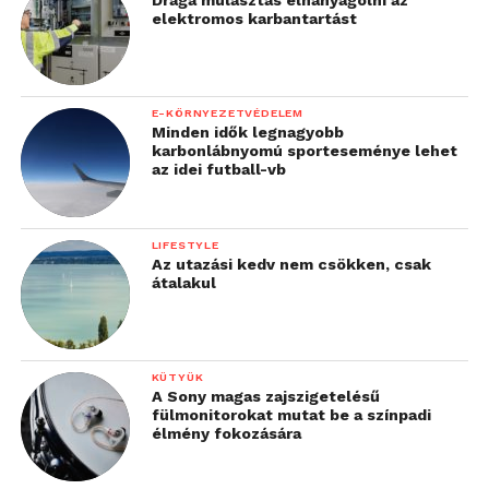
elektromos karbantartást
E-KÖRNYEZETVÉDELEM
Minden idők legnagyobb
karbonlábnyomú sporteseménye lehet
az idei futball-vb
LIFESTYLE
Az utazási kedv nem csökken, csak
átalakul
KÜTYÜK
A Sony magas zajszigetelésű
fülmonitorokat mutat be a színpadi
élmény fokozására