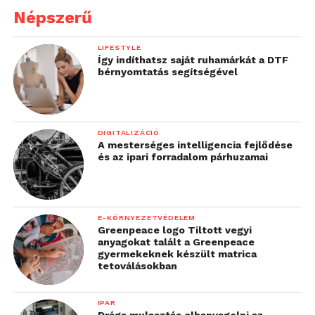
Népszerű
LIFESTYLE
Így indíthatsz saját ruhamárkát a DTF
bérnyomtatás segítségével
DIGITALIZÁCIÓ
A mesterséges intelligencia fejlődése
és az ipari forradalom párhuzamai
E-KÖRNYEZETVÉDELEM
Greenpeace logo Tiltott vegyi
anyagokat talált a Greenpeace
gyermekeknek készült matrica
tetoválásokban
IPAR
Drága mulasztás elhanyagolni az