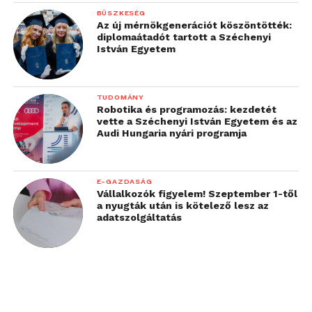
BÜSZKESÉG
Az új mérnökgenerációt köszöntötték:
diplomaátadót tartott a Széchenyi
István Egyetem
TUDOMÁNY
Robotika és programozás: kezdetét
vette a Széchenyi István Egyetem és az
Audi Hungaria nyári programja
E-GAZDASÁG
Vállalkozók figyelem! Szeptember 1-től
a nyugták után is kötelező lesz az
adatszolgáltatás