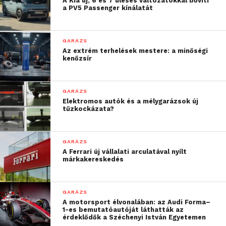
A Kia új, 6 és 7 üléses változatokkal bővíti
a PV5 Passenger kínálatát
páratlan vezetési élményt
kínálja. Az eddigi nagyon
GARÁZS
pozitív fogadtatás után
Az extrém terhelések mestere: a minőségi
izgatottan várjuk, hogy
kenőzsír
Európába is
megérkezzen.”
GARÁZS
Elektromos autók és a mélygarázsok új
tűzkockázata?
A Honda ezzel a bejelentéssel ünnepli, hogy a
forradalmi Insight kupé első, európai tömeggyártott
GARÁZS
hibrid autóként való 1999-es megjelenése óta a
A Ferrari új vállalati arculatával nyílt
márkakereskedés
japán gyártó negyed évszázadnyi szakértelemre tett
szert az ilyen típusú meghajtás terén.
GARÁZS
Azóta a márka úttörő szerepet játszik a benzines-
A motorsport élvonalában: az Audi Forma–
elektromos hajtáslánc technológia fejlesztésében,
1-es bemutatóautóját láthatták az
érdeklődők a Széchenyi István Egyetemen
így számos modellel segítette a járművezetőket