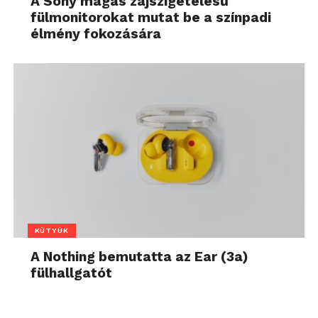
A Sony magas zajszigetelésű
fülmonitorokat mutat be a színpadi
élmény fokozására
KÜTYÜK
A Nothing bemutatta az Ear (3a)
fülhallgatót