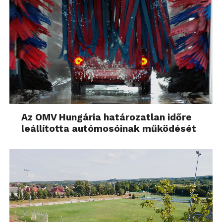
Az OMV Hungária határozatlan időre
leállította autómosóinak működését