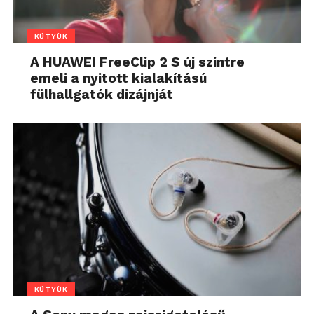
KÜTYÜK
A HUAWEI FreeClip 2 S új szintre
emeli a nyitott kialakítású
fülhallgatók dizájnját
KÜTYÜK