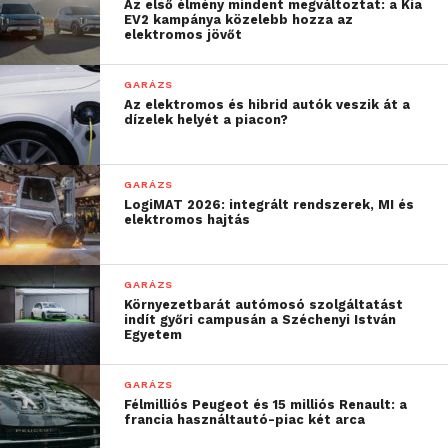
Az első élmény mindent megváltoztat: a Kia
EV2 kampánya közelebb hozza az
elektromos jövőt
GARÁZS
Az elektromos és hibrid autók veszik át a
dízelek helyét a piacon?
GARÁZS
LogiMAT 2026: integrált rendszerek, MI és
elektromos hajtás
GARÁZS
Környezetbarát autómosó szolgáltatást
indít győri campusán a Széchenyi István
Egyetem
GARÁZS
Félmilliós Peugeot és 15 milliós Renault: a
francia használtautó-piac két arca