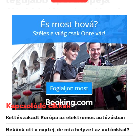
által kínált – és a Honda
számára oly fontos –
vezetés örömét.
A Honda „S+ Shift” a gyors sebességváltások érzetét
és hangját szimulálja, lehetővé téve, hogy a Prelude-
használók új nemzedéke is megismerje a típusra
jellemző felszabadult vezetési élmény tökéletes
egyensúlyát.
Kapcsolódó cikkek
Kettészakadt Európa az elektromos autózásban
Nekünk ott a naptej, de mi a helyzet az autónkkal?