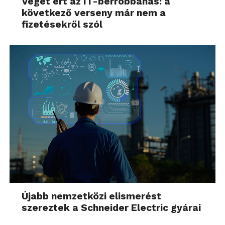
Véget ért az IT-bérrobbanás: a
következő verseny már nem a
fizetésekről szól
Újabb nemzetközi elismerést
szereztek a Schneider Electric gyárai