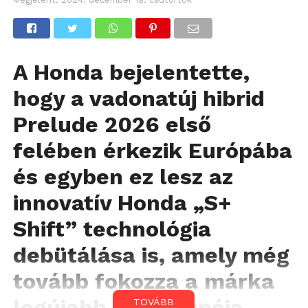
A Honda bejelentette,
hogy a vadonatúj hibrid
Prelude 2026 első
felében érkezik Európába
és egyben ez lesz az
innovatív Honda „S+
Shift” technológia
debütálása is, amely még
tovább fokozza a márka
legújabb sportkupéja
TOVÁBB