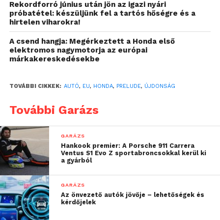
Rekordforró június után jön az igazi nyári
próbatétel: készüljünk fel a tartós hőségre és a
hirtelen viharokra!
A csend hangja: Megérkeztett a Honda első
HONDA Prelude 5
elektromos nagymotorja az európai
márkakereskedésekbe
Az eredeti modell, amely 46 évvel ezelőtt
mutatkozott be, egészen 2000-ig, öt generáción át
TOVÁBBI CIKKEK:
AUTÓ
,
EU
,
HONDA
,
PRELUDE
,
ÚJDONSÁG
bizonyította a Honda csúcstechnológiájának
További Garázs
kiemelkedő teljesítményét. A hagyományokkal nem
szakítva az új Prelude a stílus és a kifinomultság
meggyőző keverékét kínálja majd egy hatékony
GARÁZS
hibrid hajtáslánccal ötvözve.
Hankook premier: A Porsche 911 Carrera
Ventus S1 Evo Z sportabroncsokkal kerül ki
a gyárból
Hans de Jaeger, a Honda Motor Europe vezető alelnöke
így nyilatkozott erről:
GARÁZS
Az önvezető autók jövője – lehetőségek és
kérdőjelek
„A Honda Prelude egy