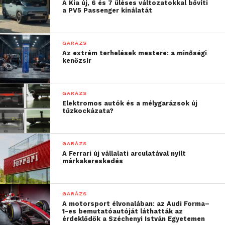
A Kia új, 6 és 7 üléses változatokkal bővíti
a PV5 Passenger kínálatát
GARÁZS
Az extrém terhelések mestere: a minőségi
kenőzsír
– mondta el Őri Péter.
GARÁZS
Elektromos autók és a mélygarázsok új
Az oktató kiemelte, Tánczos Bence a Magyar
tűzkockázata?
Kereskedelmi és Iparkamara által szervezett
WorldSkills Hungary nemzeti válogatón elért
sikerével szerzett indulási jogot a világversenyen.
GARÁZS
A Ferrari új vállalati arculatával nyílt
Az egyetem munkatársa büszke rá, hogy a tanuló
márkakereskedés
felkészítésében az elmúlt két év magyar indulója,
Ölbei Zsolt is részt vett.
GARÁZS
A motorsport élvonalában: az Audi Forma–
„Zsolt ugyancsak a
1-es bemutatóautóját láthatták az
érdeklődők a Széchenyi István Egyetemen