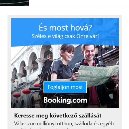
felismerni a hiba forrását, és meg kell tudnia javítani
azt.
„A munka nem ért véget,
kis győri csapatunkkal
folytatjuk a felkészülést,
hiszen Bence az
EuroSkills nemzeti
válogatóját is megnyerte,
így a jövő szeptemberi
kontinensdöntőn szintén
érdekelt. A WorldSkillsen
elért tizenegyedik
helyezés egyben az