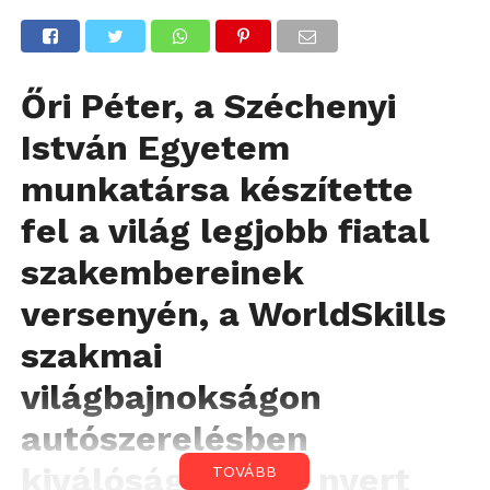
Őri Péter, a Széchenyi
István Egyetem
munkatársa készítette
fel a világ legjobb fiatal
szakembereinek
versenyén, a WorldSkills
szakmai
világbajnokságon
autószerelésben
kiválósági érmet nyert
TOVÁBB