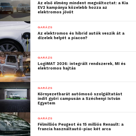
volt az első alkalom, hogy
Az első élmény mindent megváltoztat: a Kia
EV2 kampánya közelebb hozza az
elektromos jövőt
megosztottam valakivel a
feladatokat, és öröm
GARÁZS
számomra, hogy ezt
Az elektromos és hibrid autók veszik át a
dízelek helyét a piacon?
korábbi tanítványommal
tehettem meg”
GARÁZS
LogiMAT 2026: integrált rendszerek, MI és
elektromos hajtás
– hangsúlyozta.
Az egy éven át tartó felkészülés összetett feladat
GARÁZS
oktatónak és tanulónak egyaránt, hiszen a
Környezetbarát autómosó szolgáltatást
indít győri campusán a Széchenyi István
versenyzőnek sokrétű tudással kell rendelkeznie a
Egyetem
motor összeszerelésétől a belső égésű motorok
mechanikai mérésén, valamint a kapcsolási rajzok
GARÁZS
értelmezésén át a járműkommunikációs
Félmilliós Peugeot és 15 milliós Renault: a
francia használtautó-piac két arca
protokollokig. Röviden: képesnek kell lennie