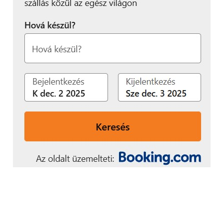
európai országok közti
ötödik helyet is
jelentette. A célunk, hogy
az egy év múlva a dániai
Herningben esedékes
megmérettetésen ennél
is előkelőbb helyet
szerezzünk”
– fejtette ki Őri Péter.
Végezetül elmondta, a WorldSkills sorozat nagyszerű
lehetőség a diákok számára
.
„Leginkább a Széchenyi-