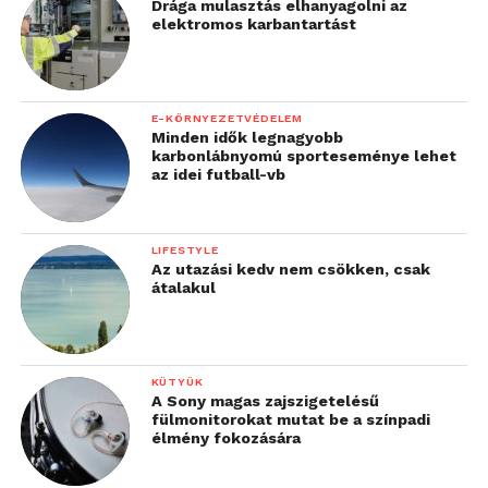
Drága mulasztás elhanyagolni az
elektromos karbantartást
szakmájában kiírt
világbajnokság legjobbjai
között végez, az nagy
E-KÖRNYEZETVÉDELEM
valószínűséggel a
Minden idők legnagyobb
karbonlábnyomú sporteseménye lehet
munkaerőpiacon is
az idei futball-vb
megállja majd a helyét. A
tehetségsegítés lényege
LIFESTYLE
Az utazási kedv nem csökken, csak
pedig, hogy megtaláljuk
átalakul
és felkaroljuk azokat a
fiatalokat, akiknek nagy
KÜTYÜK
céljaik vannak az
A Sony magas zajszigetelésű
fülmonitorokat mutat be a színpadi
életben.”
élmény fokozására