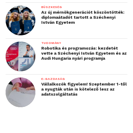
További friss híreket talál a
Technokrata
főoldalán!
BÜSZKESÉG
Csatlakozzon hozzánk a
Facebookon
is!
Az új mérnökgenerációt köszöntötték:
diplomaátadót tartott a Széchenyi
István Egyetem
TUDOMÁNY
Robotika és programozás: kezdetét
vette a Széchenyi István Egyetem és az
Audi Hungaria nyári programja
E-GAZDASÁG
Vállalkozók figyelem! Szeptember 1-től
a nyugták után is kötelező lesz az
adatszolgáltatás