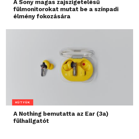
A Sony magas zajszigetelésű
fülmonitorokat mutat be a színpadi
élmény fokozására
KÜTYÜK
A Nothing bemutatta az Ear (3a)
fülhallgatót