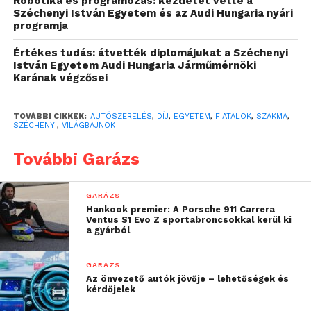
Robotika és programozás: kezdetét vette a
„Hazánk 2018-ban
Széchenyi István Egyetem és az Audi Hungaria nyári
programja
rendezte meg a
versenysorozat
Értékes tudás: átvették diplomájukat a Széchenyi
István Egyetem Audi Hungaria Járműmérnöki
kontinensdöntőjét, az
Karának végzősei
EuroSkillst, és erre az
TOVÁBBI CIKKEK:
AUTÓSZERELÉS
,
DÍJ
,
EGYETEM
,
FIATALOK
,
SZAKMA
,
alkalomra kibővítette
SZÉCHENYI
,
VILÁGBAJNOK
azon szakmák körét,
További Garázs
amelyekben indul,
többek közt az
GARÁZS
Hankook premier: A Porsche 911 Carrera
autószerelő kategóriával.
Ventus S1 Evo Z sportabroncsokkal kerül ki
a gyárból
Egy évvel korábban még
csak megfigyelőként
GARÁZS
Az önvezető autók jövője – lehetőségek és
voltam jelen az Abu-
kérdőjelek
Dzabi-i WorldSkills-en, a