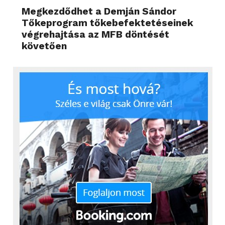
Megkezdődhet a Demján Sándor
Tőkeprogram tőkebefektetéseinek
végrehajtása az MFB döntését
követően