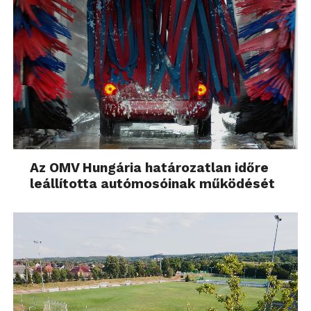
Az OMV Hungária határozatlan időre
leállította autómosóinak működését