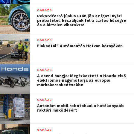
következő esztendőtől
GARÁZS
viszont már versenyzővel
Rekordforró június után jön az igazi nyári
próbatétel: készüljünk fel a tartós hőségre
és a hirtelen viharokra!
vettünk részt az
eseményen. Azóta én
GARÁZS
készítem fel a magyar
Elakadtál? Autómentés Hatvan környékén
indulókat, a versenyeken
pedig szakértőként tagja
GARÁZS
vagyok a zsűrinek”
A csend hangja: Megérkeztett a Honda első
elektromos nagymotorja az európai
márkakereskedésekbe
GARÁZS
Autonóm mobil robotokkal a hatékonyabb
raktári működésért
GARÁZS