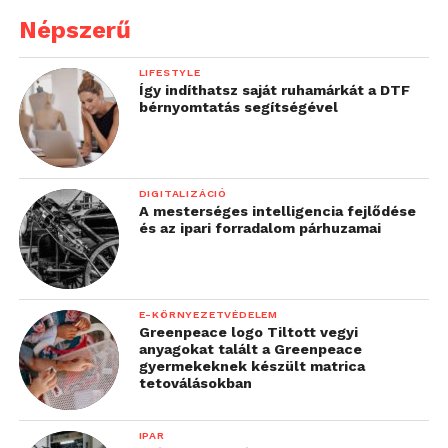
egyetemen működő,
Népszerű
kiemelkedő hallgatói
LIFESTYLE
csapatokban való
Így indíthatsz saját ruhamárkát a DTF
bérnyomtatás segítségével
részvételhez tudnám
hasonlítani, hiszen az
abban szerepet vállaló
DIGITALIZÁCIÓ
fiatalok olyan gyakorlati
A mesterséges intelligencia fejlődése
és az ipari forradalom párhuzamai
tudásra és
tapasztalatokra tudnak
szert tenni, amelyek
E-KÖRNYEZETVÉDELEM
Greenpeace logo Tiltott vegyi
később hatalmas előnyt
anyagokat talált a Greenpeace
gyermekeknek készült matrica
jelentenek. Aki részese
tetoválásokban
egy világcsúcstartó jármű
IPAR
megépítésének, vagy a