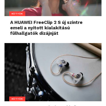
KÜTYÜK
A HUAWEI FreeClip 2 S új szintre
emeli a nyitott kialakítású
fülhallgatók dizájnját
KÜTYÜK