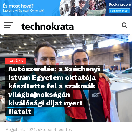
GARÁZS
Autószerelés: a Széchenyi
István Egyetem oktatója
készítette fel a szakmák
világbajnokságán
kiválósági díjat nyert
fiatalt
Megjelent:
2024. október 4. péntek