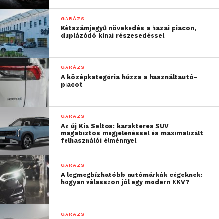
Lukács Sándor
Járműipari és Gépészeti
GARÁZS
Kétszámjegyű növekedés a hazai piacon,
Technikum diákja volt,
duplázódó kínai részesedéssel
tavalyelőtt a
WorldSkillsen, tavaly
GARÁZS
A középkategória húzza a használtautó-
pedig az EuroSkillsen
piacot
szerzett kiválósági érmet.
Akkor még én
GARÁZS
Az új Kia Seltos: karakteres SUV
készítettem fel őt, ma
magabiztos megjelenéssel és maximalizált
felhasználói élménnyel
viszont már egyetemünk
járműmérnök-
GARÁZS
A legmegbízhatóbb autómárkák cégeknek:
hallgatójaként ő is
hogyan válasszon jól egy modern KKV?
segítette az idei indulót a
megmérettetés előtt. Ez
GARÁZS