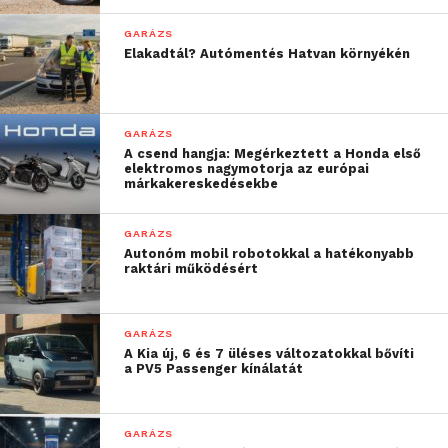
vagy töltő- és flottamenedzsment szoftverekkel
való működésoptimalizációról. A hazai portfólió
GARÁZS
Elakadtál? Autómentés Hatvan környékén
emellett nemrég távdiagnosztikai, valamint
expressz tartalékalkatrész-ellátási
szolgáltatásokkal
is bővült
.
GARÁZS
A csend hangja: Megérkeztett a Honda első
További friss híreket talál a
Technokrata
főoldalán!
elektromos nagymotorja az európai
márkakereskedésekbe
Csatlakozzon hozzánk a
Facebookon
is!
GARÁZS
Autonóm mobil robotokkal a hatékonyabb
raktári működésért
GARÁZS
A Kia új, 6 és 7 üléses változatokkal bővíti
a PV5 Passenger kínálatát
GARÁZS