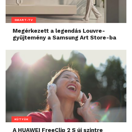
SMART-TV
Megérkezett a legendás Louvre-
gyűjtemény a Samsung Art Store-ba
KÜTYÜK
A HUAWEI FreeClip 2 S új szintre