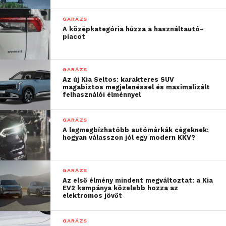
GARÁZS
A középkategória húzza a használtautó-
piacot
GARÁZS
Az új Kia Seltos: karakteres SUV
magabiztos megjelenéssel és maximalizált
felhasználói élménnyel
GARÁZS
A legmegbízhatóbb autómárkák cégeknek:
hogyan válasszon jól egy modern KKV?
GARÁZS
Az első élmény mindent megváltoztat: a Kia
EV2 kampánya közelebb hozza az
elektromos jövőt
GARÁZS