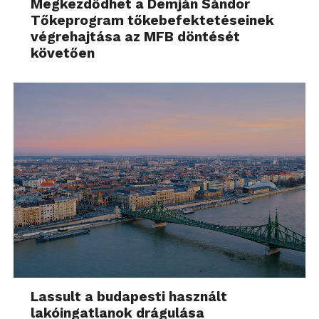
Megkezdődhet a Demján Sándor
Tőkeprogram tőkebefektetéseinek
végrehajtása az MFB döntését
követően
Lassult a budapesti használt
lakóingatlanok drágulása