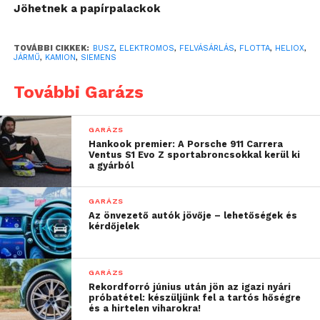
Jöhetnek a papírpalackok
Az üzlettel a Siemens digitális és szoftveres e-
mobilitási kínálata is bővül a Heliox töltőfelügyeleti
TOVÁBBI CIKKEK:
BUSZ
,
ELEKTROMOS
,
FELVÁSÁRLÁS
,
FLOTTA
,
HELIOX
,
JÁRMŰ
,
KAMION
,
SIEMENS
és energiagazdálkodási szolgáltatásaival, ezzel is
biztosítva ügyfeleinek a töltési infrastruktúrák
További Garázs
hatékony működtetését, különösen Európában és
Észak-Amerikában. A felvásárlás összegét nem
GARÁZS
közölték a felek.
Hankook premier: A Porsche 911 Carrera
Ventus S1 Evo Z sportabroncsokkal kerül ki
a gyárból
A Siemens Smart Infrastructure divíziójához tartozó
e-mobilitási üzletág az IoT-képes hardverek,
GARÁZS
szoftverek és szolgáltatások széles skáláját
Az önvezető autók jövője – lehetőségek és
értékesíti világszerte, AC és DC töltéshez egyaránt,
kérdőjelek
11 kW kapacitástól egészen 1 megawatt töltésig.
Magyarországon is teljeskörű e-mobilitási
GARÁZS
Rekordforró június után jön az igazi nyári
megoldásokat kínál a Siemens Zrt., legyen szó akár
próbatétel: készüljünk fel a tartós hőségre
teljes körű EV töltési infrastruktúra kiépítéséről,
és a hirtelen viharokra!