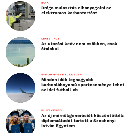
IPAR
Drága mulasztás elhanyagolni az
elektromos karbantartást
LIFESTYLE
Az utazási kedv nem csökken, csak
átalakul
E-KÖRNYEZETVÉDELEM
Minden idők legnagyobb
karbonlábnyomú sporteseménye lehet
az idei futball-vb
BÜSZKESÉG
Az új mérnökgenerációt köszöntötték:
diplomaátadót tartott a Széchenyi
István Egyetem