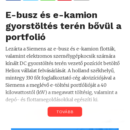
E-busz és e-kamion
gyorstöltés terén bővül a
portfolió
Lezárta a Siemens az e-busz és e-kamion flották,
valamint elektromos személygépkocsik számára
kínált DC gyorstöltés terén vezető pozíciót betöltő
Heliox vállalat felvásárlását. A holland székhelyű,
mintegy 330 főt foglalkoztató cég akvizíciójával a
Siemens a meglévő e-töltési portfólióját a 40
kilowattostól (kW) a megawatt töltésig, valamint a
depó- és flottamegoldásokkal egészíti ki.
TOVÁBB