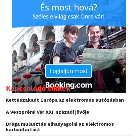
Kapcsolódó cikkek
Kettészakadt Európa az elektromos autózásban
A Veszprémi Vár XXI. századi jövője
Az elektromos járművek (EV) töltőinfrastruktúra
piacán ezek, az e-busz és e-kamion flották számára
Drága mulasztás elhanyagolni az elektromos
készült DC gyorstöltési megoldások a
karbantartást
leggyorsabban növekvő szegmensnek számítanak.