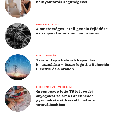
bérnyomtatás segítségével
DIGITALIZÁCIÓ
A mesterséges intelligencia fejlődése
és az ipari forradalom párhuzamai
E-GAZDASÁG
Szintet lép a hálózati kapacitás
kihasználása – összefogott a Schneider
Electric és a Kraken
E-KÖRNYEZETVÉDELEM
Greenpeace logo Tiltott vegyi
anyagokat talált a Greenpeace
gyermekeknek készült matrica
tetoválásokban