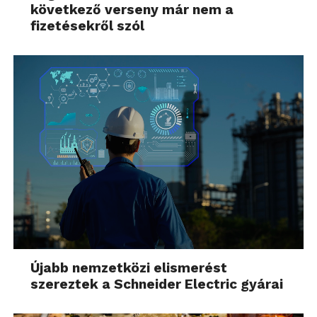
következő verseny már nem a
fizetésekről szól
Újabb nemzetközi elismerést
szereztek a Schneider Electric gyárai