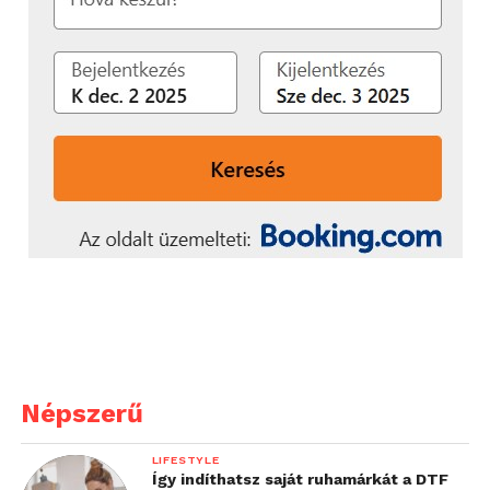
Népszerű
LIFESTYLE
Így indíthatsz saját ruhamárkát a DTF