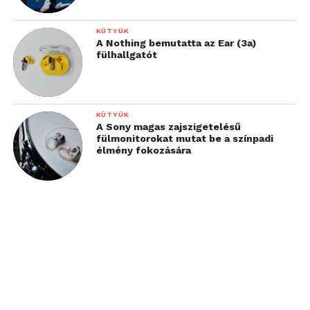
KÜTYÜK
A Nothing bemutatta az Ear (3a)
fülhallgatót
KÜTYÜK
A Sony magas zajszigetelésű
fülmonitorokat mutat be a színpadi
élmény fokozására