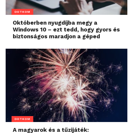
DOTKOM
Októberben nyugdíjba megy a
Windows 10 – ezt tedd, hogy gyors és
biztonságos maradjon a géped
DOTKOM
A magyarok és a tűzijáték: