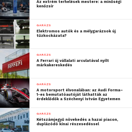
Az extrém terhelések mestere: a minőségi
kenőzsír
GARÁZS
Elektromos autók és a mélygarázsok új
tűzkockázata?
GARÁZS
A Ferrari új vállalati arculatával nyílt
márkakereskedés
GARÁZS
A motorsport élvonalában: az Audi Forma–
1-es bemutatóautóját láthatták az
érdeklődők a Széchenyi István Egyetemen
GARÁZS
Kétszámjegyű növekedés a hazai piacon,
duplázódó kínai részesedéssel