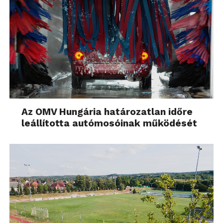
Az OMV Hungária határozatlan időre
leállította autómosóinak működését