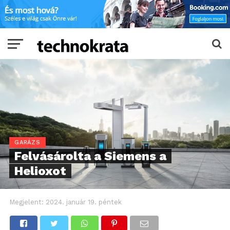
GARÁZS
Felvásárolta a Siemens a
Helioxot
Megjelent:
2024. január 19. péntek