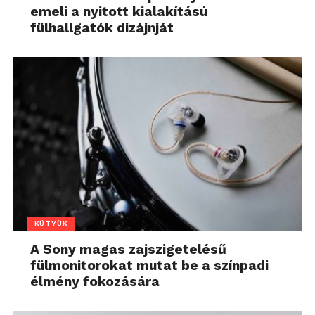
emeli a nyitott kialakítású
fülhallgatók dizájnját
KÜTYÜK
A Sony magas zajszigetelésű
fülmonitorokat mutat be a színpadi
élmény fokozására