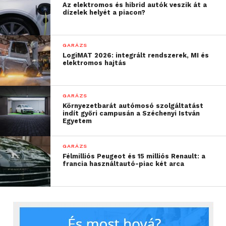
Az elektromos és hibrid autók veszik át a
dízelek helyét a piacon?
GARÁZS
LogiMAT 2026: integrált rendszerek, MI és
elektromos hajtás
GARÁZS
Környezetbarát autómosó szolgáltatást
indít győri campusán a Széchenyi István
Egyetem
GARÁZS
Félmilliós Peugeot és 15 milliós Renault: a
francia használtautó-piac két arca