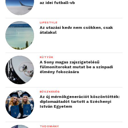
az idei futball-vb
LIFESTYLE
Az utazási kedv nem csökken, csak
átalakul
KÜTYÜK
A Sony magas zajszigetelésű
fülmonitorokat mutat be a színpadi
élmény fokozására
BÜSZKESÉG
Az új mérnökgenerációt köszöntötték:
diplomaátadót tartott a Széchenyi
István Egyetem
TUDOMÁNY