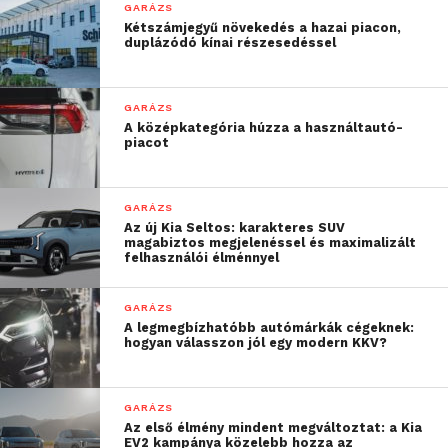
GARÁZS
Kétszámjegyű növekedés a hazai piacon,
duplázódó kínai részesedéssel
GARÁZS
A középkategória húzza a használtautó-
piacot
GARÁZS
Az új Kia Seltos: karakteres SUV
magabiztos megjelenéssel és maximalizált
felhasználói élménnyel
GARÁZS
A legmegbízhatóbb autómárkák cégeknek:
hogyan válasszon jól egy modern KKV?
GARÁZS
Az első élmény mindent megváltoztat: a Kia
EV2 kampánya közelebb hozza az