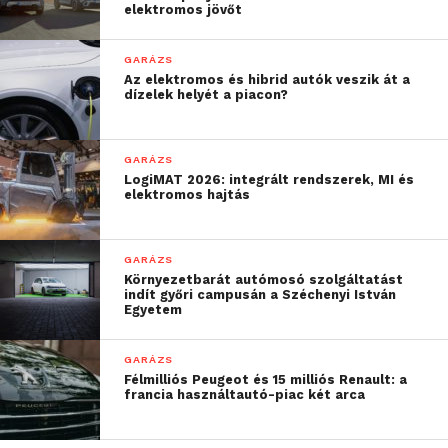
elektromos jövőt
GARÁZS
Az elektromos és hibrid autók veszik át a
dízelek helyét a piacon?
GARÁZS
LogiMAT 2026: integrált rendszerek, MI és
elektromos hajtás
GARÁZS
Környezetbarát autómosó szolgáltatást
indít győri campusán a Széchenyi István
Egyetem
GARÁZS
Félmilliós Peugeot és 15 milliós Renault: a
francia használtautó-piac két arca