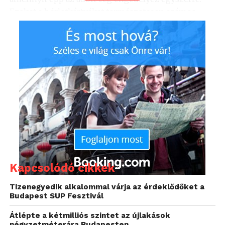
Ezeket a bérletkártyákat természetesen számos
módon lehet tovább konfigurálni, megadott
napokra, napszakokra, mint pl.: H-P, 08-17 óráig. Ezen
felül a munkavállalók kaphatnak feltöltőkártyás
bérletkártyát, amire a munkaadó is képes
egyenleget feltölteni, valamint a munkavállaló is, így
akár munkaidőn kívül is használhatják a parkolót
kedvezményesen.
Kapcsolódó cikkek
Tizenegyedik alkalommal várja az érdeklődőket a
Budapest SUP Fesztivál
Átlépte a kétmilliós szintet az újlakások
négyzetméterára Budapesten