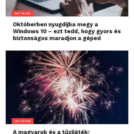
DOTKOM
Októberben nyugdíjba megy a
Windows 10 – ezt tedd, hogy gyors és
biztonságos maradjon a géped
DOTKOM
A magyarok és a tűzijáték: