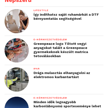
Népszerű
LIFESTYLE
Így indíthatsz saját ruhamárkát a DTF
bérnyomtatás segítségével
E-KÖRNYEZETVÉDELEM
Greenpeace logo Tiltott vegyi
anyagokat talált a Greenpeace
gyermekeknek készült matrica
tetoválásokban
IPAR
Drága mulasztás elhanyagolni az
elektromos karbantartást
E-KÖRNYEZETVÉDELEM
Minden idők legnagyobb
karbonlábnyomú sporteseménye lehet