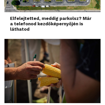
Elfelejtetted, meddig parkolsz? Már
a telefonod kezdőképernyőjén is
láthatod