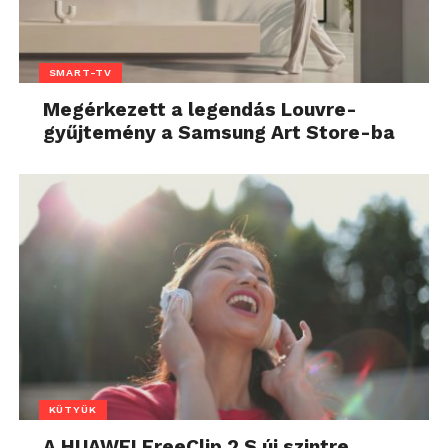
SMART-TV
Megérkezett a legendás Louvre-
gyűjtemény a Samsung Art Store-ba
KÜTYÜK
A HUAWEI FreeClip 2 S új szintre