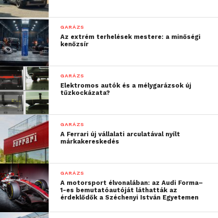
További friss híreket talál a
Technokrata
főoldalán!
Csatlakozzon hozzánk a
Facebookon
is! Képek
GARÁZS
forrása: Care Park
Az extrém terhelések mestere: a minőségi
kenőzsír
GARÁZS
Elektromos autók és a mélygarázsok új
tűzkockázata?
GARÁZS
A Ferrari új vállalati arculatával nyílt
márkakereskedés
GARÁZS
A motorsport élvonalában: az Audi Forma–
1-es bemutatóautóját láthatták az
érdeklődők a Széchenyi István Egyetemen