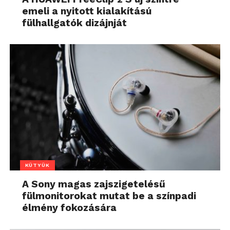
emeli a nyitott kialakítású
fülhallgatók dizájnját
KÜTYÜK
A Sony magas zajszigetelésű
fülmonitorokat mutat be a színpadi
élmény fokozására