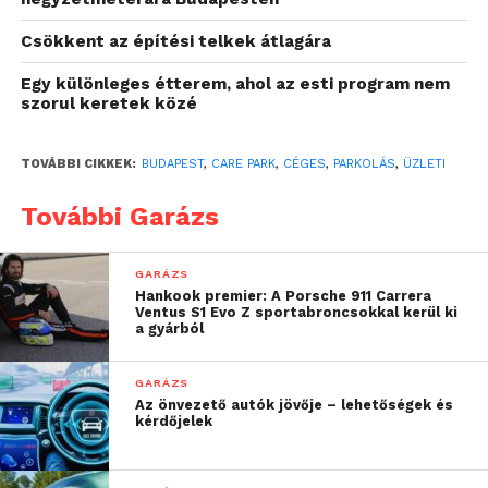
Csökkent az építési telkek átlagára
Egy különleges étterem, ahol az esti program nem
Céges parkolási lehetőségek, Budapest, 2020
szorul keretek közé
A Care Park parkolóházainak közvetlen közelében
TOVÁBBI CIKKEK:
BUDAPEST
,
CARE PARK
,
CÉGES
,
PARKOLÁS
,
ÜZLETI
számos szálloda, hotel, apartman található, ahol a
vendégeknek szintén tudnak kedvező parkolási
További Garázs
lehetőséget biztosítani. A szerződött partnereknek
egyénre szabva állítanak ki vouchereket, a szállodák
GARÁZS
ezeket továbbítják vendégeik részére, és a
Hankook premier: A Porsche 911 Carrera
felhasznált voucherek után utólag számolnak el a
Ventus S1 Evo Z sportabroncsokkal kerül ki
a gyárból
hotelekkel. Ez a megoldás a szállodának és
vendégeiknek is egyszerű és kényelmes
GARÁZS
szolgáltatást biztosít.
Az önvezető autók jövője – lehetőségek és
kérdőjelek
Rendezvényszervezők számára is tudnak
kedvezményes jegyeket biztosítani, amiket szintén