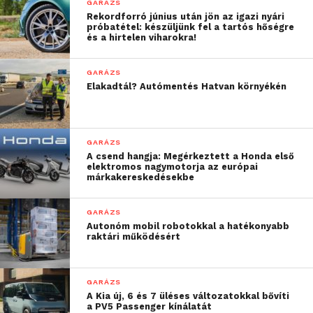
előre lehet igényelni a Care Park munkatársaitól,
GARÁZS
Rekordforró június után jön az igazi nyári
egyedileg beállított kedvezménnyel, pl.: 2 óra
próbatétel: készüljünk fel a tartós hőségre
ingyenes parkolás. A résztvevők így papír alapon,
és a hirtelen viharokra!
vagy digitálisan, a telefonjuk segítségével tudják
leolvasni a kedvezménykártyát az automatán.
GARÁZS
Elakadtál? Autómentés Hatvan környékén
Néhány adat az elmúlt évről
számokban:
GARÁZS
A Care Park parkolóházaiba több mint félmillió
A csend hangja: Megérkeztett a Honda első
elektromos nagymotorja az európai
behajtás történt, aminek 40% volt bérletes behajtás.
márkakereskedésekbe
Ezek 27%-a valamilyen céges flottához, 10% -a
környező hotelek vendégeihez volt köthető, 3%
GARÁZS
színházaknak, kórházaknak kiadott voucherek
Autonóm mobil robotokkal a hatékonyabb
raktári működésért
segítségével hajtott be és 1% használt
feltöltőkártyát, melynek segítségével a kártya
birtokosa annyit parkol, amennyit a cég előzetesen a
GARÁZS
kártyára tölt.
A Kia új, 6 és 7 üléses változatokkal bővíti
a PV5 Passenger kínálatát