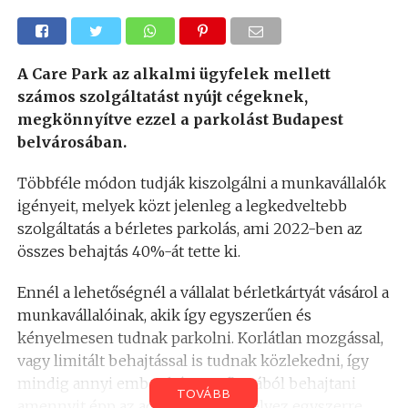
A Care Park az alkalmi ügyfelek mellett
számos szolgáltatást nyújt cégeknek,
megkönnyítve ezzel a parkolást Budapest
belvárosában.
Többféle módon tudják kiszolgálni a munkavállalók
igényeit, melyek közt jelenleg a legkedveltebb
szolgáltatás a bérletes parkolás, ami 2022-ben az
összes behajtás 40%-át tette ki.
Ennél a lehetőségnél a vállalat bérletkártyát vásárol a
munkavállalóinak, akik így egyszerűen és
kényelmesen tudnak parkolni. Korlátlan mozgással,
vagy limitált behajtással is tudnak közlekedni, így
mindig annyi ember képes a flottából behajtani
TOVÁBB
amennyit épp az adott cég engedélyez egyszerre.