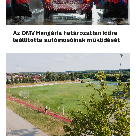
Az OMV Hungária határozatlan időre
leállította autómosóinak működését