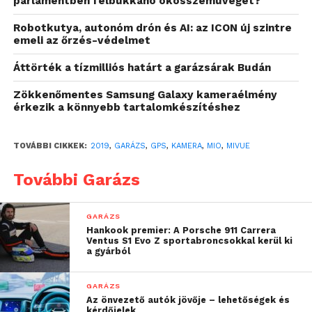
parlamentben felbukkanó okosszemüveget?
értékes információ lehet akár akkor is, ha egy közúti
Robotkutya, autonóm drón és AI: az ICON új szintre
kamera vagy sebességmérő radar hibás adatot mutat.
emeli az őrzés-védelmet
(A sebesség kijelzését a rögzített videókon a kamera
Áttörték a tízmilliós határt a garázsárak Budán
menüben tudjuk ki- vagy bekapcsolni.)
Zökkenőmentes Samsung Galaxy kameraélmény
A GPS-modul a Mio fedélzeti kamerák belsejében
érkezik a könnyebb tartalomkészítéshez
található, így nincs szükség külön külső eszköz
csatlakoztatására: a készülékek kellemes design-t
TOVÁBBI CIKKEK:
2019
,
GARÁZS
,
GPS
,
KAMERA
,
MIO
,
MIVUE
kaptak és nem akadályozzák a kilátást vezetés
közben.
További Garázs
GARÁZS
Hankook premier: A Porsche 911 Carrera
Ventus S1 Evo Z sportabroncsokkal kerül ki
a gyárból
GARÁZS
Az önvezető autók jövője – lehetőségek és
kérdőjelek