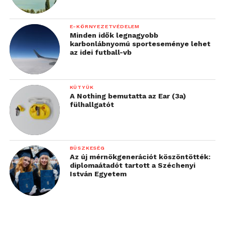
E-KÖRNYEZETVÉDELEM
Minden idők legnagyobb
karbonlábnyomú sporteseménye lehet
az idei futball-vb
KÜTYÜK
A Nothing bemutatta az Ear (3a)
fülhallgatót
BÜSZKESÉG
Az új mérnökgenerációt köszöntötték:
diplomaátadót tartott a Széchenyi
István Egyetem