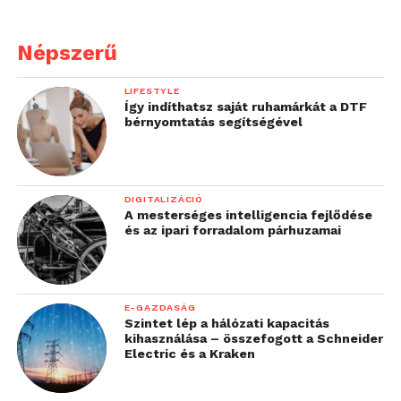
automatikus bekapcsolás, 3-tengelyes
G-szenzor)
Népszerű
MiVue C330
(1080 Full HD felvétel,
automatikus bekapcsolás, 3-tengelyes
LIFESTYLE
Így indíthatsz saját ruhamárkát a DTF
G-szenzor)
bérnyomtatás segítségével
DIGITALIZÁCIÓ
A mesterséges intelligencia fejlődése
és az ipari forradalom párhuzamai
E-GAZDASÁG
Szintet lép a hálózati kapacitás
kihasználása – összefogott a Schneider
Electric és a Kraken