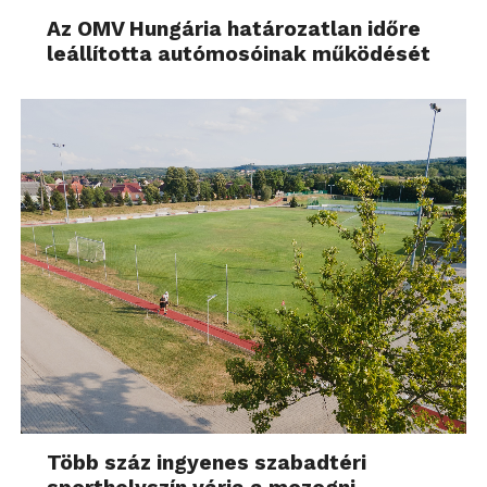
Az OMV Hungária határozatlan időre
leállította autómosóinak működését
Több száz ingyenes szabadtéri