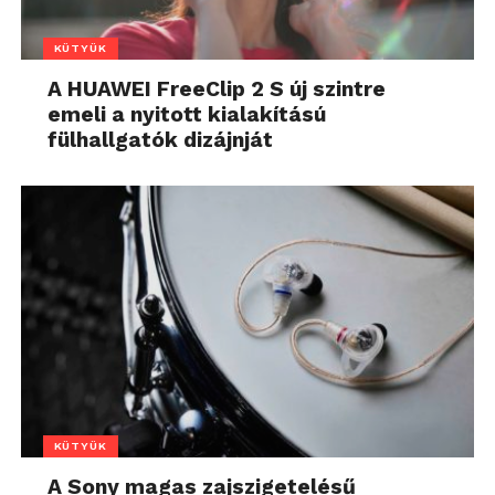
KÜTYÜK
A HUAWEI FreeClip 2 S új szintre
emeli a nyitott kialakítású
fülhallgatók dizájnját
KÜTYÜK
A Sony magas zajszigetelésű