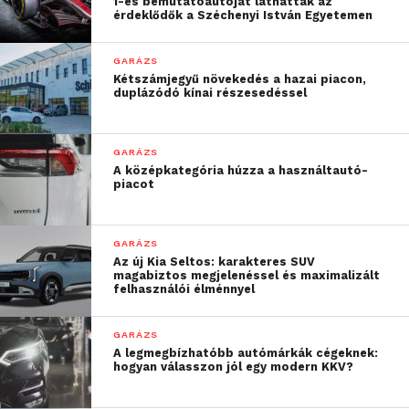
1-es bemutatóautóját láthatták az
hasznos statisztikákkal szolgál utunkról, például,
érdeklődők a Széchenyi István Egyetemen
hogy milyen sebességgel és mennyi idő alatt értük
el úti célunkat. Útvonalunkat az alkalmazáson
GARÁZS
Kétszámjegyű növekedés a hazai piacon,
keresztül a Google Maps-ben is megnézhetjük.
duplázódó kínai részesedéssel
GARÁZS
A középkategória húzza a használtautó-
piacot
GARÁZS
Az új Kia Seltos: karakteres SUV
magabiztos megjelenéssel és maximalizált
felhasználói élménnyel
GARÁZS
A legmegbízhatóbb autómárkák cégeknek:
hogyan válasszon jól egy modern KKV?