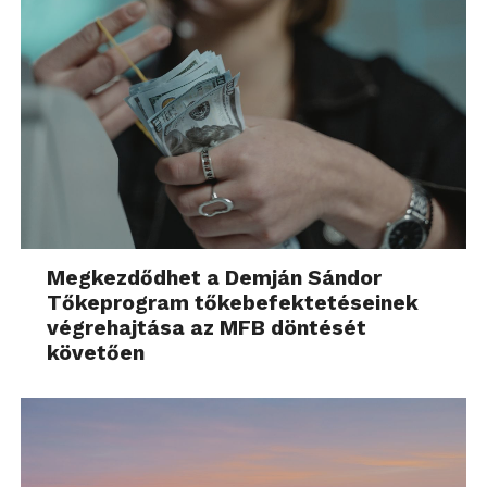
Megkezdődhet a Demján Sándor
Tőkeprogram tőkebefektetéseinek
végrehajtása az MFB döntését
követően