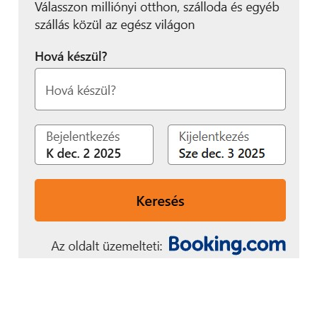
támogató rendszerek)
MiVue 731
1080p/30fps, ADAS Fejlett
gépjárművezetés-támogató
rendszerek, parkolási üzemmód)
MiVue J85
(2.5K QHD/30 fps, parkolási
mód, beépített WIFI, diszkrét design,
Sony STARVIS szenzor)
MiVue J60
(1080p/30fps felvétel,
parkolási mód, beépített WIFI)
MiVue C570
(1080p/30fps felvétel, Sony
STARVIS szenzor, parkolási mód)
MiVue C380 Dual
(Full HD 1080p
felvétel, 130°-os nagylátószögű optika,
automatikus bekapcsolás, MiVue A30
hátsó kamerát is tartalmaz)
MiVue C335
(1080 Full HD felvétel,