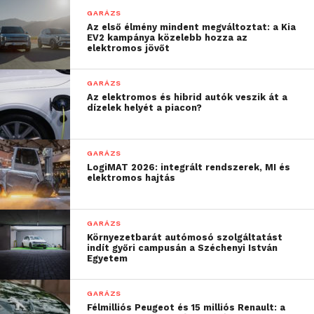
GARÁZS
Az első élmény mindent megváltoztat: a Kia
EV2 kampánya közelebb hozza az
elektromos jövőt
Ha kedvet kaptunk hozzá,
GARÁZS
hogy beszerezzünk egy
Az elektromos és hibrid autók veszik át a
dízelek helyét a piacon?
beépített GPS-es fedélzeti
kamerát, a Mio az alábbi
GARÁZS
modelleket ajánlja
LogiMAT 2026: integrált rendszerek, MI és
elektromos hajtás
figyelmünkbe:
MiVue 798
(2.5K QHD 2560 x 1600p
GARÁZS
Környezetbarát autómosó szolgáltatást
felvétel, beépített WIFI, Sony STARVIS
indít győri campusán a Széchenyi István
szenzor)
Egyetem
MiVue 792 WIFI Pro
(1080p/60 fps
GARÁZS
felvétel, beépített WIFI)
Félmilliós Peugeot és 15 milliós Renault: a