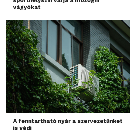
sporthelyszín várja a mozogni
vágyókat
A fenntartható nyár a szervezetünket
is védi