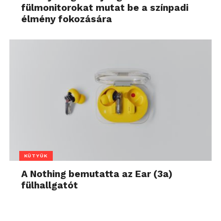
fülmonitorokat mutat be a színpadi
élmény fokozására
KÜTYÜK
A Nothing bemutatta az Ear (3a)
fülhallgatót