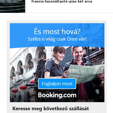
francia használtautó-piac két arca
MiVue 786 WIFI
(Full HD
1920x1080p/30fps felvétel, beépített
WIFI, ADAS Fejlett gépjárművezetés-
támogató rendszerek)
MiVue 785 Touch
(Full HD
1920x1080p/30fps felvétel, ADAS Fejlett
gépjárművezetés-támogató
rendszerek, élettartamra szóló, havi
sebességmérő-kamera frissítések)
MiVue 751
1440p/30fps, 140°-os
látószög, 3-tengelyes G-szenzor, ADAS
Fejlett gépjárművezetés-támogató
rendszerek)
MiVue 733 WIFI
(Full HD
1920x1080p/30fps felvétel, beépített
WIFI, ADAS Fejlett gépjárművezetés-