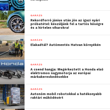
GARÁZS
Rekordforró június után jön az igazi nyári
próbatétel: készüljünk fel a tartós hőségre
és a hirtelen viharokra!
GARÁZS
Elakadtál? Autómentés Hatvan környékén
Hangjelzésekkel még nagyobb
biztonságban
GARÁZS
A csend hangja: Megérkeztett a Honda első
elektromos nagymotorja az európai
A beépített GPS mellett a Mio fedélzeti kamerákban
márkakereskedésekbe
a Mio Smart Alert funkció is megtalálható: vezetés
közben hangjelzéssel tájékoztat a megengedett
GARÁZS
sebességről és figyelmeztet, ha túllépnénk. Jelzést
Autonóm mobil robotokkal a hatékonyabb
raktári működésért
ad arról is, ha sebességmérő kamerákhoz
közeledünk, ezzel is segítve a még biztonságosabb