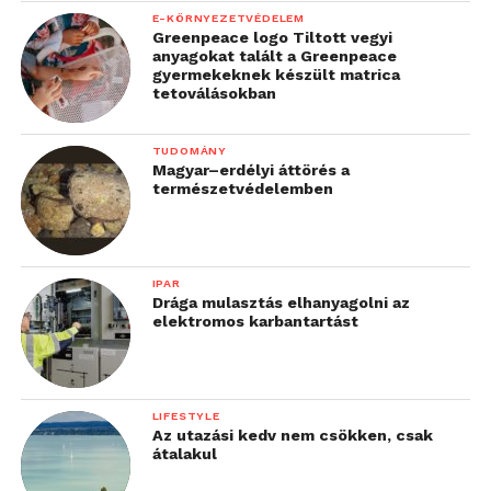
E-KÖRNYEZETVÉDELEM
Greenpeace logo Tiltott vegyi
anyagokat talált a Greenpeace
gyermekeknek készült matrica
tetoválásokban
TUDOMÁNY
Magyar–erdélyi áttörés a
természetvédelemben
IPAR
Drága mulasztás elhanyagolni az
elektromos karbantartást
LIFESTYLE
Az utazási kedv nem csökken, csak
átalakul