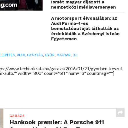
Ismét magyar díjazott a
nemzetközi médiaversenyen
A motorsport élvonalában: az
Audi Forma–1-es
bemutatóautóját láthatták az
érdeklődők a Széchenyi István
Egyetemen
LEPÍTÉS
,
AUDI
,
GYÁRTÁS
,
GYŐR
,
MAGYAR
,
Q3
tps://www.technokrata.hu/garazs/2016/01/21/gyorben-keszul-
r-auto/" width="800" count="off" num="3" countmsg=""]
GARÁZS
Hankook premier: A Porsche 911