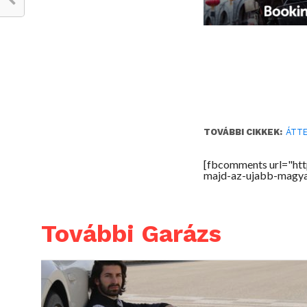
TOVÁBBI CIKKEK:
ÁTTE
[fbcomments url="ht
majd-az-ujabb-magya
További Garázs