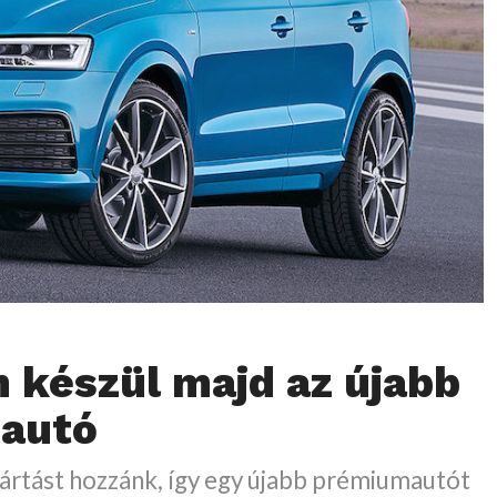
 készül majd az újabb
 autó
yártást hozzánk, így egy újabb prémiumautót