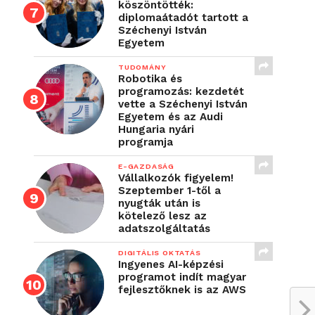
köszöntötték:
diplomaátadót tartott a
Széchenyi István
Egyetem
TUDOMÁNY
Robotika és
programozás: kezdetét
vette a Széchenyi István
Egyetem és az Audi
Hungaria nyári
programja
E-GAZDASÁG
Vállalkozók figyelem!
Szeptember 1-től a
nyugták után is
kötelező lesz az
adatszolgáltatás
DIGITÁLIS OKTATÁS
Ingyenes AI-képzési
programot indít magyar
fejlesztőknek is az AWS