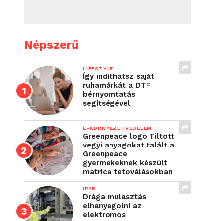
Népszerű
LIFESTYLE
Így indíthatsz saját
ruhamárkát a DTF
bérnyomtatás
segítségével
E-KÖRNYEZETVÉDELEM
Greenpeace logo Tiltott
vegyi anyagokat talált a
Greenpeace
gyermekeknek készült
matrica tetoválásokban
IPAR
Drága mulasztás
elhanyagolni az
elektromos