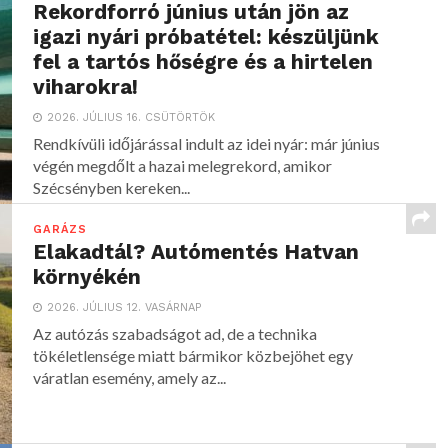
Rekordforró június után jön az
igazi nyári próbatétel: készüljünk
fel a tartós hőségre és a hirtelen
viharokra!
2026. JÚLIUS 16. CSÜTÖRTÖK
Rendkívüli időjárással indult az idei nyár: már június
végén megdőlt a hazai melegrekord, amikor
Szécsényben kereken...
GARÁZS
Elakadtál? Autómentés Hatvan
környékén
2026. JÚLIUS 12. VASÁRNAP
Az autózás szabadságot ad, de a technika
tökéletlensége miatt bármikor közbejöhet egy
váratlan esemény, amely az...