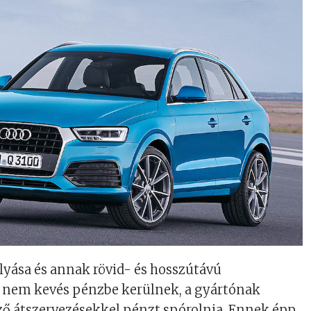
olyása és annak rövid- és hosszútávú
nem kevés pénzbe kerülnek, a gyártónak
ő átszervezésekkel pénzt spórolnia. Ennek épp