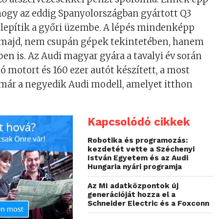
hogy az eddig Spanyolországban gyártott Q3
elepítik a győri üzembe. A lépés mindenképp
l majd, nem csupán gépek tekintetében, hanem
n is. Az Audi magyar gyára a tavalyi év során
ó motort és 160 ezer autót készített, a most
már a negyedik Audi modell, amelyet itthon
Kapcsolódó cikkek
Robotika és programozás:
kezdetét vette a Széchenyi
István Egyetem és az Audi
Hungaria nyári programja
Az MI adatközpontok új
generációját hozza el a
Schneider Electric és a Foxconn