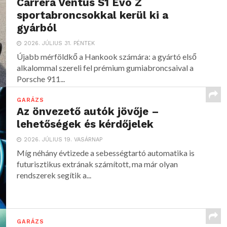
Carrera Ventus S1 Evo Z
sportabroncsokkal kerül ki a
gyárból
2026. JÚLIUS 31. PÉNTEK
Újabb mérföldkő a Hankook számára: a gyártó első
alkalommal szereli fel prémium gumiabroncsaival a
Porsche 911...
GARÁZS
Az önvezető autók jövője –
lehetőségek és kérdőjelek
2026. JÚLIUS 19. VASÁRNAP
Míg néhány évtizede a sebességtartó automatika is
futurisztikus extrának számított, ma már olyan
rendszerek segítik a...
GARÁZS