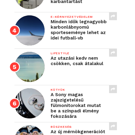
karbantartást
E-KÖRNYEZETVÉDELEM
Minden idők legnagyobb
karbonlábnyomú
sporteseménye lehet az
idei futball-vb
LIFESTYLE
Az utazási kedv nem
csökken, csak átalakul
KÜTYÜK
A Sony magas
zajszigetelésű
fülmonitorokat mutat
be a színpadi élmény
fokozására
BÜSZKESÉG
Az új mérnökgenerációt