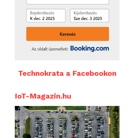
Technokrata a Facebookon
IoT-Magazin.hu