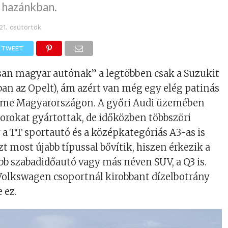
 hazánkban.
 21. csütörtök
TWEET
san magyar autónak” a legtöbben csak a Suzukit
bban az Opelt), ám azért van még egy elég patinás
eme Magyarországon. A győri Audi üzemében
orokat gyártottak, de időközben többszöri
 a TT sportautó és a középkategóriás A3-as is
t most újabb típussal bővítik, hiszen érkezik a
ebb szabadidőautó vagy más néven SUV, a Q3 is.
 Volkswagen csoportnál kirobbant dízelbotrány
 ez.