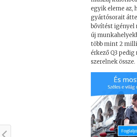
egyik eleme az, 
gyártósorait átt
bővítést igénye
új munkahelyekbe
több mint 2 milli
érkező Q3 pedig 
szerelnek össze.