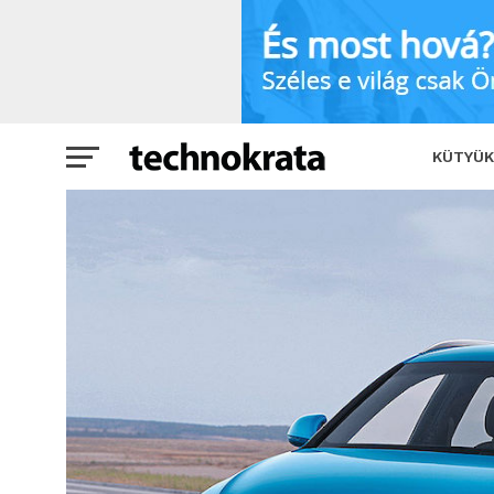
Győrben készül majd az újabb magyar 
KÜTYÜK