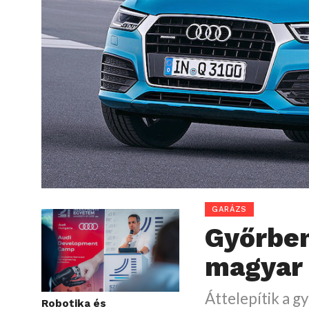
GARÁZS
Győrben
magyar
Áttelepítik a g
Robotika és