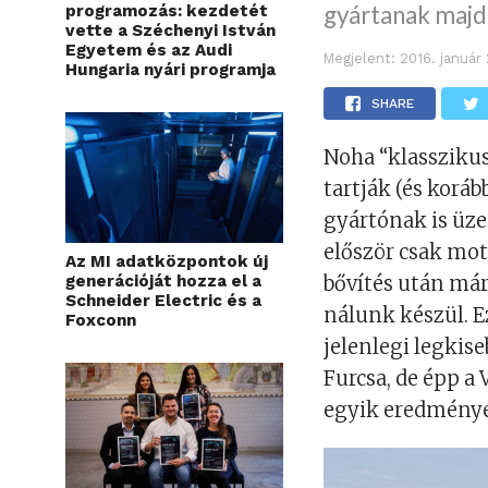
gyártanak majd
programozás: kezdetét
vette a Széchenyi István
Egyetem és az Audi
Megjelent:
2016. január
Hungaria nyári programja
SHARE
Noha “klassziku
tartják (és korá
gyártónak is üz
először csak mot
Az MI adatközpontok új
generációját hozza el a
bővítés után már
Schneider Electric és a
nálunk készül. Ez
Foxconn
jelenlegi legkis
Furcsa, de épp a
egyik eredménye