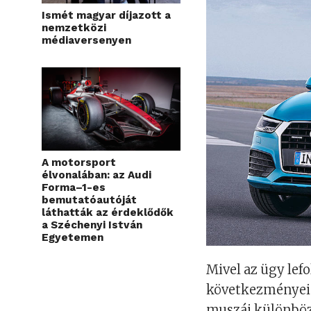
Ismét magyar díjazott a
nemzetközi
médiaversenyen
A motorsport
élvonalában: az Audi
Forma–1-es
bemutatóautóját
láthatták az érdeklődők
a Széchenyi István
Egyetemen
Mivel az ügy lef
következményei 
muszáj különböz