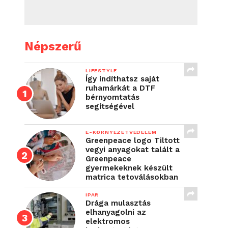
Népszerű
LIFESTYLE
Így indíthatsz saját
ruhamárkát a DTF
bérnyomtatás
segítségével
E-KÖRNYEZETVÉDELEM
Greenpeace logo Tiltott
vegyi anyagokat talált a
Greenpeace
gyermekeknek készült
matrica tetoválásokban
IPAR
Drága mulasztás
elhanyagolni az
elektromos