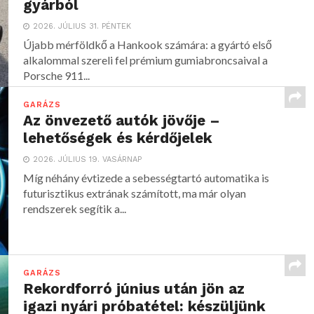
gyárból
2026. JÚLIUS 31. PÉNTEK
Újabb mérföldkő a Hankook számára: a gyártó első
alkalommal szereli fel prémium gumiabroncsaival a
Porsche 911...
GARÁZS
Az önvezető autók jövője –
lehetőségek és kérdőjelek
2026. JÚLIUS 19. VASÁRNAP
Míg néhány évtizede a sebességtartó automatika is
futurisztikus extrának számított, ma már olyan
rendszerek segítik a...
GARÁZS
Rekordforró június után jön az
igazi nyári próbatétel: készüljünk