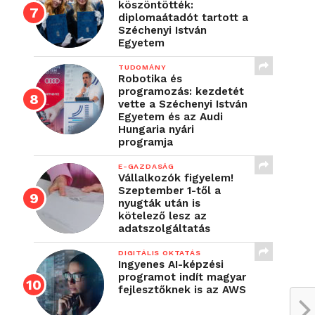
köszöntötték:
diplomaátadót tartott a
Széchenyi István
Egyetem
TUDOMÁNY
Robotika és
programozás: kezdetét
vette a Széchenyi István
Egyetem és az Audi
Hungaria nyári
programja
E-GAZDASÁG
Vállalkozók figyelem!
Szeptember 1-től a
nyugták után is
kötelező lesz az
adatszolgáltatás
DIGITÁLIS OKTATÁS
Ingyenes AI-képzési
programot indít magyar
fejlesztőknek is az AWS