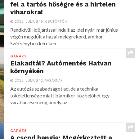
fel a tartós hőségre és a hirtelen
viharokra!
2026. JÚLIUS 16. CSÜTÖRTÖK
Rendkívüli időjárással indult az idei nyár: már június
végén megdőlt a hazai melegrekord, amikor
Szécsényben kereken...
GARÁZS
Elakadtál? Autómentés Hatvan
környékén
2026. JÚLIUS 12. VASÁRNAP
Az autózás szabadságot ad, de a technika
tökéletlensége miatt bármikor közbejöhet egy
váratlan esemény, amely az...
GARÁZS
A csend hangja: Megérkeztett a