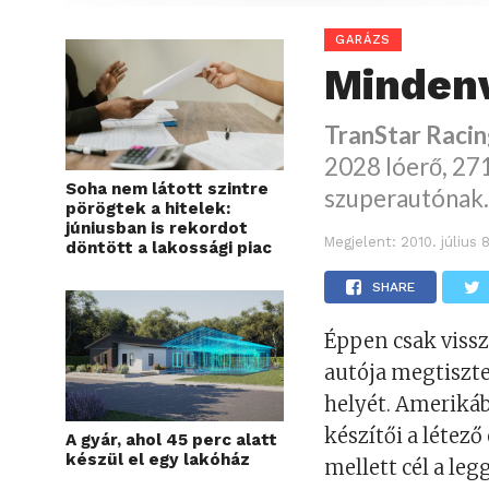
GARÁZS
Minden
TranStar Raci
2028 lóerő, 271
Soha nem látott szintre
szuperautónak
pörögtek a hitelek:
júniusban is rekordot
Megjelent:
2010. július 
döntött a lakossági piac
SHARE
Éppen csak vissz
autója megtiszte
helyét. Ameriká
készítői a létező
A gyár, ahol 45 perc alatt
készül el egy lakóház
mellett cél a le