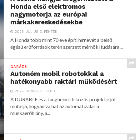
Honda első elektromos
nagymotorja az európai
márkakereskedésekbe
2026. JÚLIUS 3. PÉNTEK
A Honda több mint 70 éve építi hírnevét a belső
égésű erőforrások terén szerzett mérnöki tudására,...
GARÁZS
Autonóm mobil robotokkal a
hatékonyabb raktári működésért
2026. JÚNIUS 16. KEDD
A DURABLE és a Jungheinrich közös projektje jól
mutatja, hogyan válhat az automatizálás a
munkaerőhiány, a...