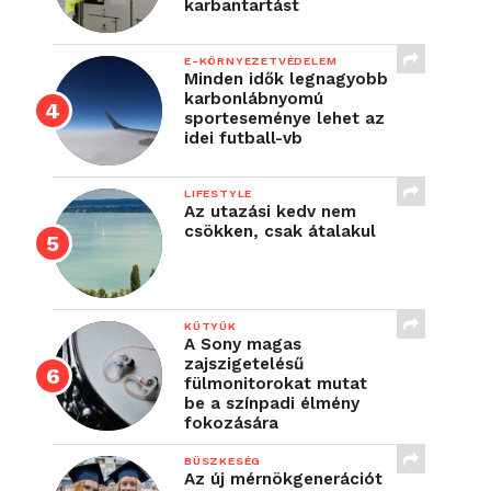
karbantartást
E-KÖRNYEZETVÉDELEM
Minden idők legnagyobb
karbonlábnyomú
sporteseménye lehet az
idei futball-vb
LIFESTYLE
Az utazási kedv nem
csökken, csak átalakul
KÜTYÜK
A Sony magas
zajszigetelésű
fülmonitorokat mutat
be a színpadi élmény
fokozására
BÜSZKESÉG
Az új mérnökgenerációt