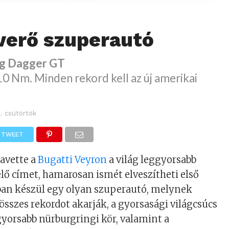
verő szuperautó
ng Dagger GT
0 Nm. Minden rekord kell az új amerikai
.
8. csütörtök
TWEET
avette a
Bugatti Veyron
a világ leggyorsabb
lő címet, hamarosan ismét elveszítheti első
ban készül egy olyan szuperautó, melynek
 összes rekordot akarják, a gyorsasági világcsúcs
ggyorsabb nürburgringi kör, valamint a