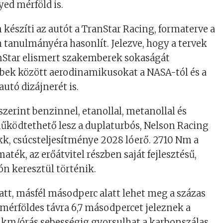
ed mérföld is.
készíti az autót a TranStar Racing, formaterve a
 tanulmányéra hasonlít. Jelezve, hogy a tervek
nStar elismert szakemberek sokaságát
bbek között aerodinamikusokat a NASA-tól és a
utó dizájnerét is.
szerint benzinnel, etanollal, metanollal és
űködtethető lesz a duplaturbós, Nelson Racing
kk, csúcsteljesítménye 2028 lóerő. 2710 Nm a
ték, az erőátvitel részben saját fejlesztésű,
ón keresztül történik.
att, másfél másodperc alatt lehet meg a százas
érföldes távra 6,7 másodpercet jeleznek a
 km/órás sebességig gyorsulhat a karbonszálas