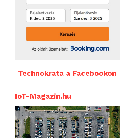
Technokrata a Facebookon
IoT-Magazin.hu