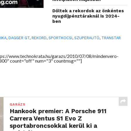
Dőltek a rekordok az önkéntes
nyugdíjpénztáraknál is 2024-
ben
IKA
,
DAGGER GT
,
REKORD
,
SPORTKOCSI
,
SZUPERAUTÓ
,
TRANSTAR
tps://www.technokrata.hu/garazs/2010/07/08/mindenvero-
"800" count="off" num="3" countmsg=""]
GARÁZS
Hankook premier: A Porsche 911
Carrera Ventus S1 Evo Z
sportabroncsokkal kerül ki a