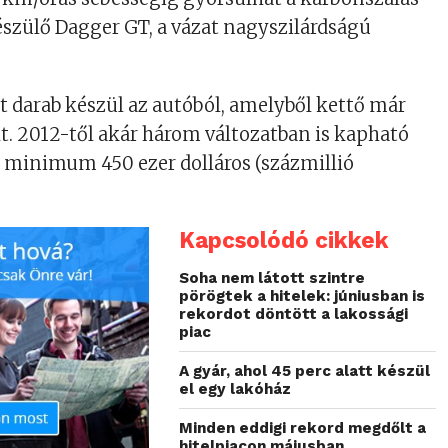
észülő Dagger GT, a vázat nagyszilárdságú
öt darab készül az autóból, amelyből kettő már
lt. 2012-től akár három változatban is kapható
, minimum 450 ezer dolláros (százmillió
Kapcsolódó cikkek
Soha nem látott szintre
pörögtek a hitelek: júniusban is
rekordot döntött a lakossági
piac
A gyár, ahol 45 perc alatt készül
el egy lakóház
Minden eddigi rekord megdőlt a
hitelpiacon májusban