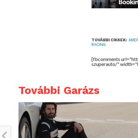
TOVÁBBI CIKKEK:
AMER
RACING
[fbcomments url="ht
szuperauto/" width=
További Garázs