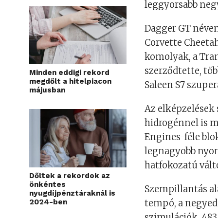
leggyorsabb negy
Dagger GT néven 
Corvette Cheetah
komolyak, a Tra
szerződtette, tö
Minden eddigi rekord
megdőlt a hitelpiacon
Saleen S7 szupera
májusban
Az elképzelések 
hidrogénnel is m
Engines-féle blo
legnagyobb nyoma
hatfokozatú vált
Dőltek a rekordok az
önkéntes
Szempillantás al
nyugdíjpénztáraknál is
2024-ben
tempó, a negyedm
szimulációk. 483