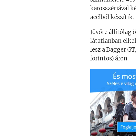
karosszériával k
acélból készítik.
Jövőre állítólag 
látatlanban elke
lesz a Dagger GT
forintos) áron.