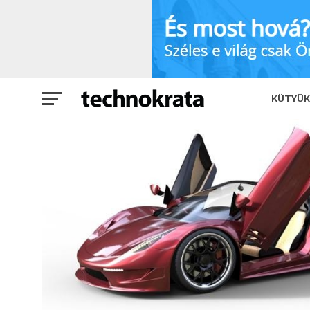
Mindenverő szuperautó
SHARE
KÜTYÜK