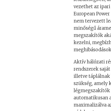
vezethet az ipar
European Power 
nem tervezett le
minőségű áramell
megszakítók akár
kezelni, megbízh
meghibásodások
Aktív hálózati ré
rendszerek saját
illetve táplálna
szükség, amely k
légmegszakítók 
automatikusan a 
maximalizálva az