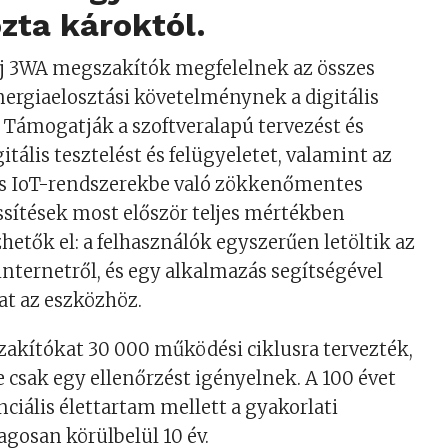
zta károktól.
j 3WA megszakítók megfelelnek az összes
nergiaelosztási követelménynek a digitális
Támogatják a szoftveralapú tervezést és
gitális tesztelést és felügyeletet, valamint az
és IoT-rendszerekbe való zökkenőmentes
rissítések most először teljes mértékben
hetők el: a felhasználók egyszerűen letöltik az
 internetről, és egy alkalmazás segítségével
at az eszközhöz.
akítókat 30 000 működési ciklusra tervezték,
csak egy ellenőrzést igényelnek. A 100 évet
iális élettartam mellett a gyakorlati
agosan körülbelül 10 év.