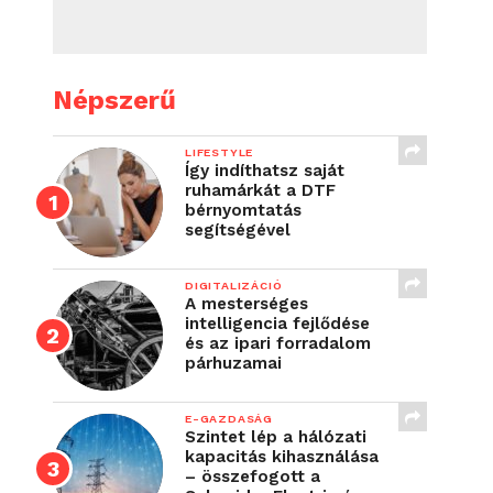
Népszerű
LIFESTYLE
Így indíthatsz saját
ruhamárkát a DTF
bérnyomtatás
segítségével
DIGITALIZÁCIÓ
A mesterséges
intelligencia fejlődése
és az ipari forradalom
párhuzamai
E-GAZDASÁG
Szintet lép a hálózati
kapacitás kihasználása
– összefogott a