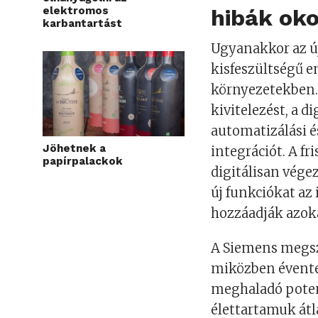
elektromos
hibák oko
karbantartást
Ugyanakkor az ú
kisfeszültségű e
környezetekben. 
kivitelezést, a di
automatizálási 
Jöhetnek a
integrációt. A f
papírpalackok
digitálisan végez
új funkciókat az
hozzáadják azok
A Siemens megsz
miközben évente 
meghaladó potenc
élettartamuk átl