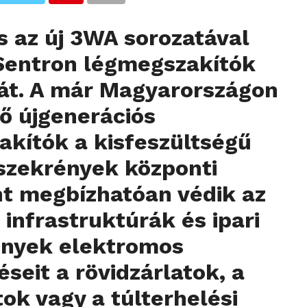
 az új 3WA sorozatával
a Sentron légmegszakítók
ját. A már
Magyarországon
tő
újgenerációs
kítók a kisfeszültségű
szekrények központi
t megbízhatóan védik az
 infrastruktúrák és ipari
ények elektromos
seit a rövidzárlatok, a
tok vagy a túlterhelési