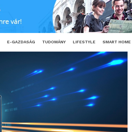
a Magyarországon
SHARE
TWEET
E-GAZDASÁG
TUDOMÁNY
LIFESTYLE
SMART HOME