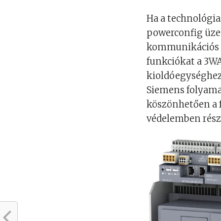
Ha a technológi
powerconfig üze
kommunikációs p
funkciókat a 3W
kioldóegységhez 
Siemens folyama
köszönhetően a 
védelemben rész