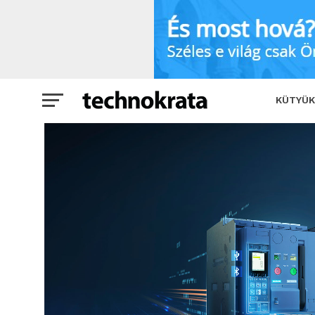
A légmegszakítók legújabb generációj
KÜTYÜK