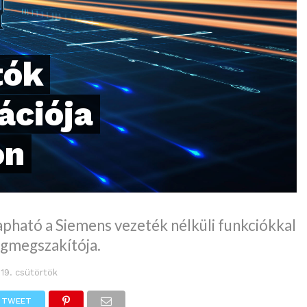
tók
ációja
on
apható a Siemens vezeték nélküli funkciókkal
égmegszakítója.
 19. csütörtök
TWEET