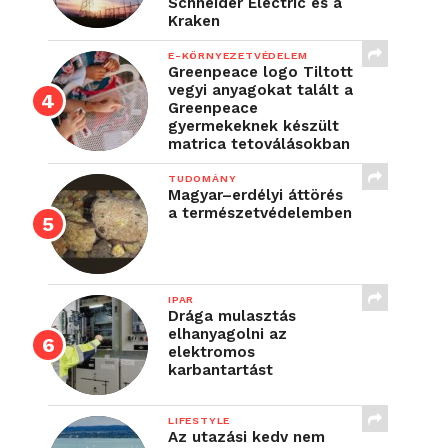
Schneider Electric és a
Kraken
E-KÖRNYEZETVÉDELEM
Greenpeace logo Tiltott
vegyi anyagokat talált a
Greenpeace
gyermekeknek készült
matrica tetoválásokban
TUDOMÁNY
Magyar–erdélyi áttörés
a természetvédelemben
IPAR
Drága mulasztás
elhanyagolni az
elektromos
karbantartást
LIFESTYLE
Az utazási kedv nem