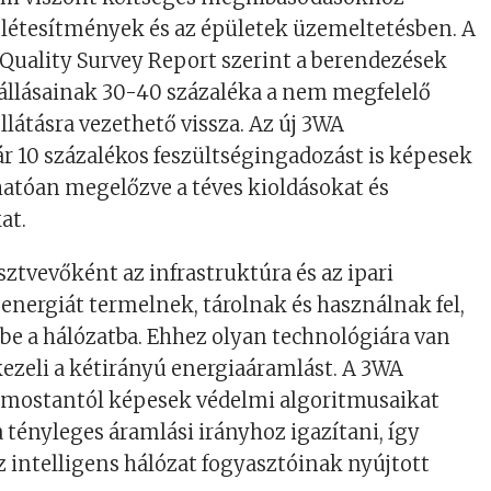
i létesítmények és az épületek üzemeltetésben. A
Quality Survey Report szerint a berendezések
állásainak 30-40 százaléka a nem megfelelő
átásra vezethető vissza. Az új 3WA
 10 százalékos feszültségingadozást is képesek
atóan megelőzve a téves kioldásokat és
at.
sztvevőként az infrastruktúra és az ipari
 energiát termelnek, tárolnak és használnak fel,
k be a hálózatba. Ehhez olyan technológiára van
ezeli a kétirányú energiaáramlást. A 3WA
mostantól képesek védelmi algoritmusaikat
tényleges áramlási irányhoz igazítani, így
 intelligens hálózat fogyasztóinak nyújtott