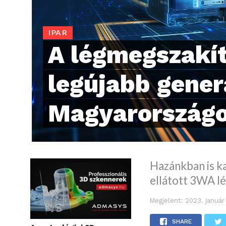
IPAR
A légmegszakí
legújabb gener
Magyarország
Hazánkban is k
ellátott 3WA l
Megjelent:
2023. január
SHARE