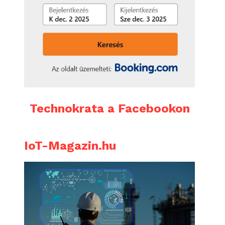
Technokrata a Facebookon
IoT-Magazin.hu