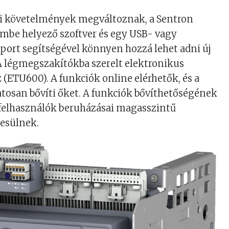
ai követelmények megváltoznak, a Sentron
mbe helyező szoftver és egy USB- vagy
ort segítségével könnyen hozzá lehet adni új
A légmegszakítókba szerelt elektronikus
(ETU600). A funkciók online elérhetők, és a
tosan bővíti őket. A funkciók bővíthetőségének
felhasználók beruházásai magasszintű
esülnek.