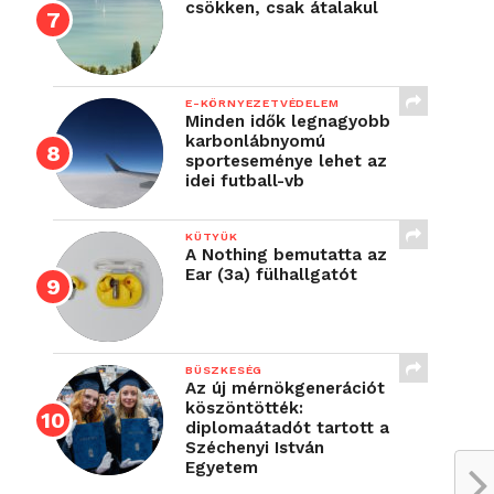
csökken, csak átalakul
E-KÖRNYEZETVÉDELEM
Minden idők legnagyobb
karbonlábnyomú
sporteseménye lehet az
idei futball-vb
KÜTYÜK
A Nothing bemutatta az
Ear (3a) fülhallgatót
BÜSZKESÉG
Az új mérnökgenerációt
köszöntötték:
diplomaátadót tartott a
Széchenyi István
Egyetem