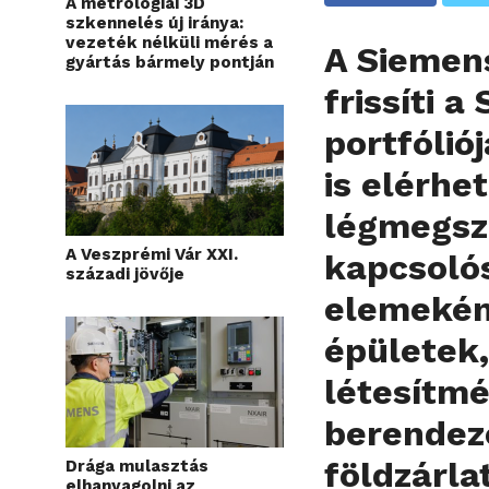
A metrológiai 3D
szkennelés új iránya:
vezeték nélküli mérés a
A Siemens
gyártás bármely pontján
frissíti 
portfólió
is elérhe
légmegsza
A Veszprémi Vár XXI.
kapcsoló
századi jövője
elemekén
épületek,
létesítm
berendezé
földzárla
Drága mulasztás
elhanyagolni az