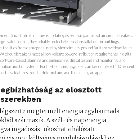
ens Smart Infrastructure is updating its Sentron portfolio of air circuit breakers.
ge switchboards, they reliably protect electrical installations in buildings,
l facilities from damage caused by short circuits, ground faults or overload faults.
A circuit breakers meet all low-voltage power distribution requirements in digital
software-based planning and engineering, digital testing and monitoring, and
mation and IoT systems. For the first time, upgrades can be completed 100 percent
load new features from the Internet and add them using an app.
gbízhatóság az elosztott
dszerekben
ilágszerte megtermelt energia egyharmada
kból származik. A szél- és napenergia
gva ingadozást okozhat a hálózati
ami viszont költséges meghibásodásokhoz