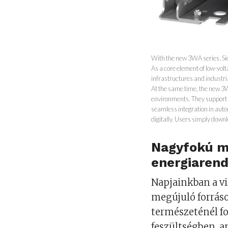
With the new 3WA series, Siem
As a core element of low-volta
infrastructures and industria
At the same time, the new 3W
environments. They support 
seamless integration in auto
digitally. Users simply down
Nagyfokú me
energiaren
Napjainkban a v
megújuló forráso
természeténél fo
feszültségben, 