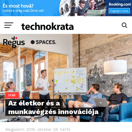
IPAR
Az életkor és a
munkavégzés innovációja
Megjelent:
2019. október 28. hétfő