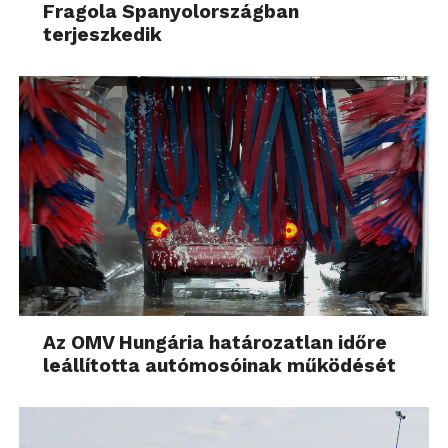
Fragola Spanyolországban
terjeszkedik
Az OMV Hungária határozatlan időre
leállította autómosóinak működését