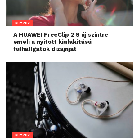
KÜTYÜK
A HUAWEI FreeClip 2 S új szintre
emeli a nyitott kialakítású
fülhallgatók dizájnját
KÜTYÜK