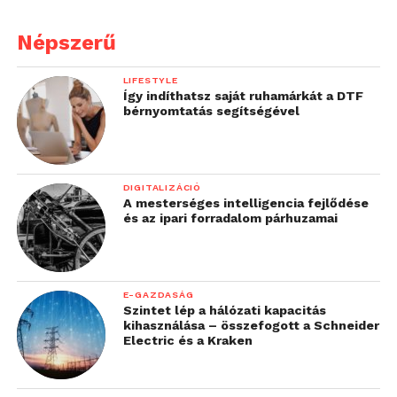
Népszerű
LIFESTYLE
Így indíthatsz saját ruhamárkát a DTF
bérnyomtatás segítségével
DIGITALIZÁCIÓ
A mesterséges intelligencia fejlődése
és az ipari forradalom párhuzamai
E-GAZDASÁG
Szintet lép a hálózati kapacitás
kihasználása – összefogott a Schneider
Electric és a Kraken