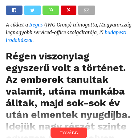
A cikket a
Regus
(IWG Group) támogatta, Magyarország
legnagyobb serviced-office szolgáltatója, 15
budapesti
irodaházzal
.
Régen viszonylag
egyszerű volt a történet.
Az emberek tanultak
valamit, utána munkába
álltak, majd sok-sok év
után elmentek nyugdíjba.
Idejük nagy részét szinte
TOVÁBB
egyazon munkahelyen