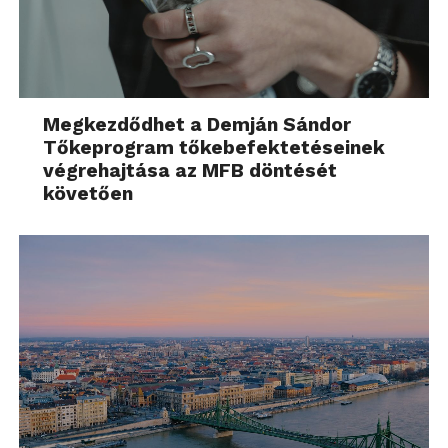
Megkezdődhet a Demján Sándor
Tőkeprogram tőkebefektetéseinek
végrehajtása az MFB döntését
követően