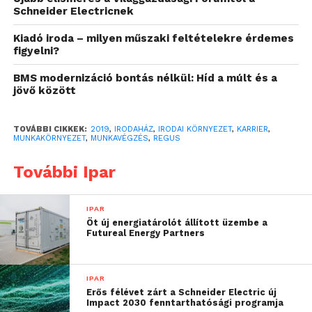
kezdünk el dolgozni egy
Schneider Electricnek
munkahelyen, hogy
Kiadó iroda – milyen műszaki feltételekre érdemes
figyelni?
„biztosan innen megyek
nyugdíjba”, hanem
BMS modernizáció bontás nélkül: Híd a múlt és a
jövő között
számolunk azzal is, hogy
esetleg majd váltunk és
TOVÁBBI CIKKEK:
2019
,
IRODAHÁZ
,
IRODAI KÖRNYEZET
,
KARRIER
,
MUNKAKÖRNYEZET
,
MUNKAVÉGZÉS
,
REGUS
máshol, vagy egészen
További Ipar
más karrierben
teljesedünk ki.
IPAR
Öt új energiatárolót állított üzembe a
Futureal Energy Partners
Tovább élünk, tovább vagyunk
aktívak
IPAR
Erős félévet zárt a Schneider Electric új
Ma a globalizáció és a technika fejlődése segíti az
Impact 2030 fenntarthatósági programja
emberek testi-lelki egészségének megőrzését,