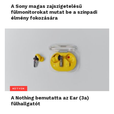
A Sony magas zajszigetelésű
fülmonitorokat mutat be a színpadi
élmény fokozására
KÜTYÜK
A Nothing bemutatta az Ear (3a)
fülhallgatót