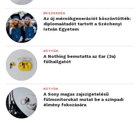
BÜSZKESÉG
Az új mérnökgenerációt köszöntötték:
diplomaátadót tartott a Széchenyi
István Egyetem
KÜTYÜK
A Nothing bemutatta az Ear (3a)
fülhallgatót
KÜTYÜK
A Sony magas zajszigetelésű
fülmonitorokat mutat be a színpadi
élmény fokozására