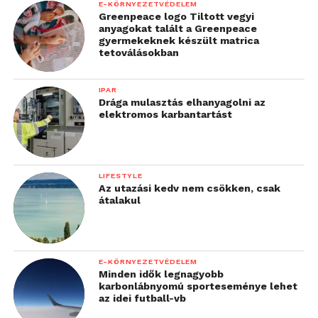
E-KÖRNYEZETVÉDELEM
Greenpeace logo Tiltott vegyi
anyagokat talált a Greenpeace
gyermekeknek készült matrica
tetoválásokban
IPAR
Drága mulasztás elhanyagolni az
elektromos karbantartást
LIFESTYLE
Az utazási kedv nem csökken, csak
átalakul
E-KÖRNYEZETVÉDELEM
Minden idők legnagyobb
karbonlábnyomú sporteseménye lehet
az idei futball-vb