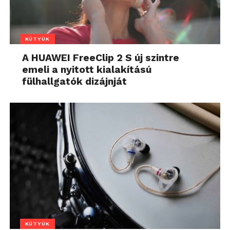
KÜTYÜK
A HUAWEI FreeClip 2 S új szintre
emeli a nyitott kialakítású
fülhallgatók dizájnját
KÜTYÜK