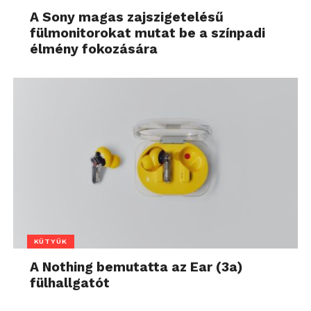
A Sony magas zajszigetelésű
fülmonitorokat mutat be a színpadi
élmény fokozására
KÜTYÜK
A Nothing bemutatta az Ear (3a)
fülhallgatót