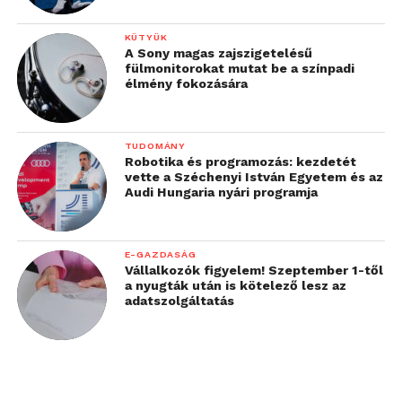
KÜTYÜK
A Sony magas zajszigetelésű
fülmonitorokat mutat be a színpadi
élmény fokozására
TUDOMÁNY
Robotika és programozás: kezdetét
vette a Széchenyi István Egyetem és az
Audi Hungaria nyári programja
E-GAZDASÁG
Vállalkozók figyelem! Szeptember 1-től
a nyugták után is kötelező lesz az
adatszolgáltatás