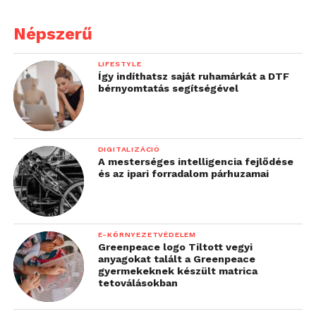
Népszerű
LIFESTYLE
Így indíthatsz saját ruhamárkát a DTF
bérnyomtatás segítségével
DIGITALIZÁCIÓ
A mesterséges intelligencia fejlődése
és az ipari forradalom párhuzamai
E-KÖRNYEZETVÉDELEM
Greenpeace logo Tiltott vegyi
anyagokat talált a Greenpeace
gyermekeknek készült matrica
tetoválásokban