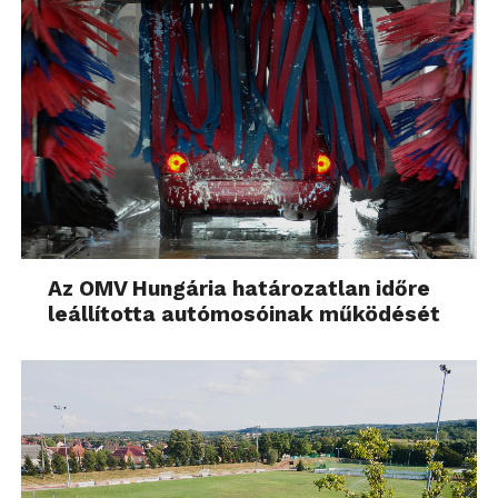
Az OMV Hungária határozatlan időre
leállította autómosóinak működését