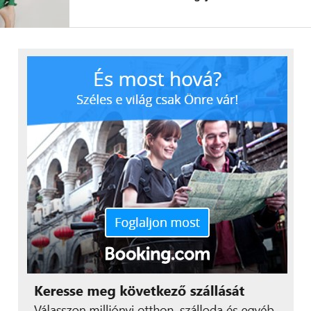
felhasználni bizonyos üzleti folyamataikhoz,
elemzések és statisztikák készítéséhez.