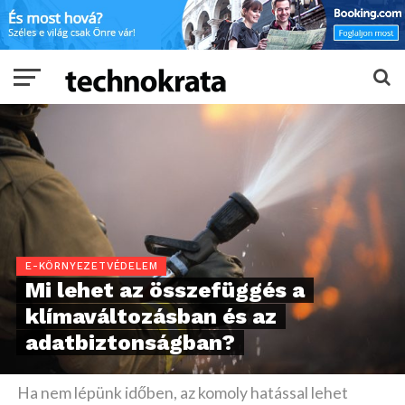
E-KÖRNYEZETVÉDELEM
Mi lehet az összefüggés a
klímaváltozásban és az
adatbiztonságban?
Ha nem lépünk időben, az komoly hatással lehet