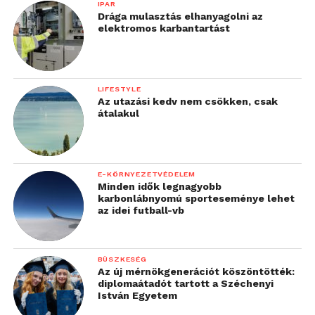
IPAR
Drága mulasztás elhanyagolni az
elektromos karbantartást
LIFESTYLE
Az utazási kedv nem csökken, csak
átalakul
E-KÖRNYEZETVÉDELEM
Minden idők legnagyobb
karbonlábnyomú sporteseménye lehet
az idei futball-vb
BÜSZKESÉG
Az új mérnökgenerációt köszöntötték:
diplomaátadót tartott a Széchenyi
István Egyetem