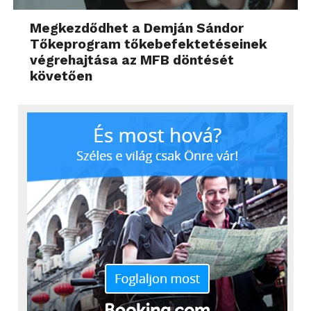
Megkezdődhet a Demján Sándor
Tőkeprogram tőkebefektetéseinek
végrehajtása az MFB döntését
követően