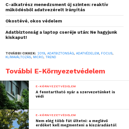
keresnének azonnali, hatékony megoldást az
C-alkatrész menedzsment új szinten: reaktív
működésből adatvezérelt irányítás
érzékeny információk betonbiztos védelmére. Ezért
amikor az IT-biztonsági szakértők az adatbiztonság
Okostévé, okos védelem
fontosságáról beszélnek, az arra hasonlít, mint
Adatbiztonság a laptop cseréje után: Ne hagyjunk
amikor a tudósok megpróbálják felhívni a figyelmet
kiskaput!
a globális felmelegedés okozta problémákra, illetve
arra ösztönzik az érintetteket, hogy megtegyék a
TOVÁBBI CIKKEK:
2019
,
ADATBIZTONSÁG
,
ADATVÉDELEM
,
FOCUS
,
megfelelő lépéseket a klímaváltozás megfékezésére,
KLÍMAVÁLTOZÁS
,
MICRO
,
TREND
még mielőtt késő lenne.
További E-Környezetvédelem
Meleg helyzet mindenhol
Valamelyest már változóban van a felfogás az
E-KÖRNYEZETVÉDELEM
A fenntartható nyár a szervezetünket is
információk védelméről. Egyre több szervezetnél
védi
belátják, hogy nem az a kérdés, hogy feltörhetik-e a
rendszereiket, hanem az, hogy mindez mikor fog
megtörténni. Egyes kiberbiztonsági szakértők
E-KÖRNYEZETVÉDELEM
Nem elég több fát ültetni: a meglévő
szerint azonban már ennél is rosszabb a helyzet, és
erdőket kell megmenteni a kiszáradástól