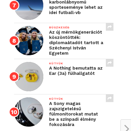
karbonlábnyomú
sporteseménye lehet az
idei futball-vb
BÜSZKESÉG
Az új mérnökgenerációt
köszöntötték:
diplomaátadót tartott a
Széchenyi István
Egyetem
KÜTYÜK
A Nothing bemutatta az
Ear (3a) fülhallgatót
KÜTYÜK
A Sony magas
zajszigetelésű
fülmonitorokat mutat
be a színpadi élmény
fokozására