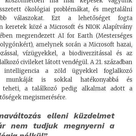
nak köszönhetően ma már képesek vagyunk
szetett ökológiai problémákat, és megtalálni
bb válaszokat. Ezt a lehetőséget fogta
n keretek közé a Microsoft és NIOK Alapítvány
sében megrendezett AI for Earth (Mesterséges
bolygónkért), amelynek során a Microsoft hazai,
ozással, vízügyekkel, a biodiverzitással és az
lalkozó civileket látott vendégül. A 21. században
 intelligencia a zöld ügyekkel foglalkozó
tek munkáját is sokkal hatékonyabbá és
á teheti, a találkozó pedig alkalmat adott a
etőségek megismerésére.
maváltozás elleni küzdelmet
r nem tudjuk megnyerni a
ógia nélkül”