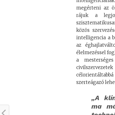
intelligenciá
megérteni az ös
rájuk a legjo
szisztematikusa
közös szervezé
intelligencia a 
az éghajlatvált
élelmezéssel fog
a mesterséges
civilszerveze
célorientáltabb
szerteágazó leh
„A klí
ma má
technol