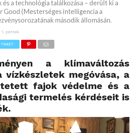
 és a technológia találkozása – derült ki a
r Good (Mesterséges intelligencia a
ezvénysorozatának második állomásán.
r 1. péntek
TWEET
ényen a klímaváltozás
 a vízkészletek megóvása, a
ztetett fajok védelme és a
asági termelés kérdéseit is
ék.