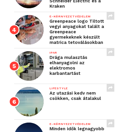
Schneider Electric és a
Kraken
E-KÖRNYEZETVÉDELEM
Greenpeace logo Tiltott
vegyi anyagokat talált a
Greenpeace
gyermekeknek készült
matrica tetoválásokban
IPAR
Drága mulasztás
elhanyagolni az
elektromos
karbantartást
LIFESTYLE
Az utazási kedv nem
csökken, csak átalakul
E-KÖRNYEZETVÉDELEM
Minden idők legnagyobb