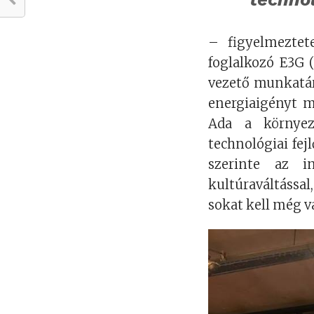
– figyelmeztet
foglalkozó E3G 
vezető munkatárs
energiaigényt m
Ada a környez
technológiai fe
szerinte az i
kultúraváltással
sokat kell még v