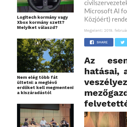
civilszervezetek
Microsoft AI fo
Logitech kormány vagy
Közjóért) rend
Xbox kormány szett?
Melyiket válaszd?
Megjelent:
2019. februá
SHARE
Az esem
hatásai,
Nem elég több fát
veszélye
ültetni: a meglévő
erdőket kell megmenteni
mezőgazd
a kiszáradástól
felvetett