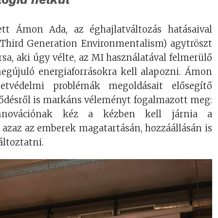
ett Ámon Ada, az éghajlatváltozás hatásaival
(Third Generation Environmentalism) agytröszt
a, aki úgy vélte, az MI használatával felmerülő
egújuló energiaforrásokra kell alapozni. Ámon
etvédelmi problémák megoldásait elősegítő
jlődésről is markáns véleményt fogalmazott meg:
nnovációnak kéz a kézben kell járnia a
, azaz az emberek magatartásán, hozzáállásán is
áltoztatni.