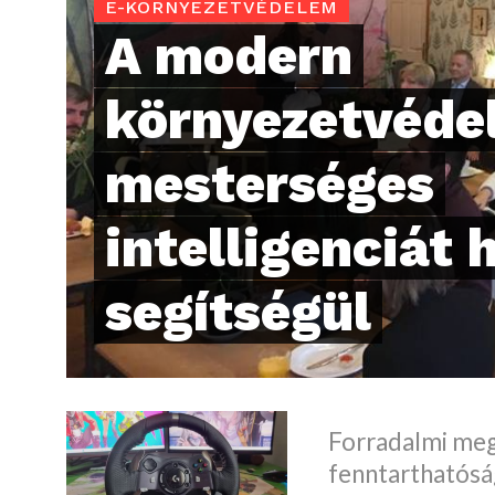
E-KÖRNYEZETVÉDELEM
A modern
környezetvédel
mesterséges
intelligenciát 
segítségül
Forradalmi meg
fenntarthatóság