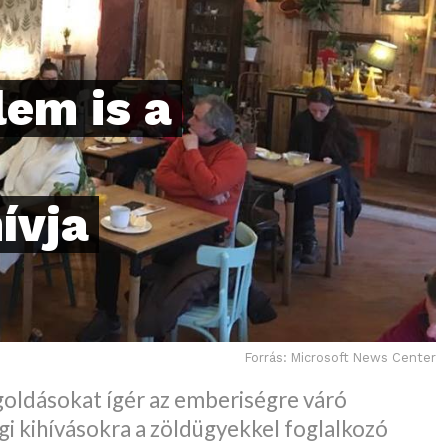
em is a
hívja
Forrás: Microsoft News Center
oldásokat ígér az emberiségre váró
i kihívásokra a zöldügyekkel foglalkozó