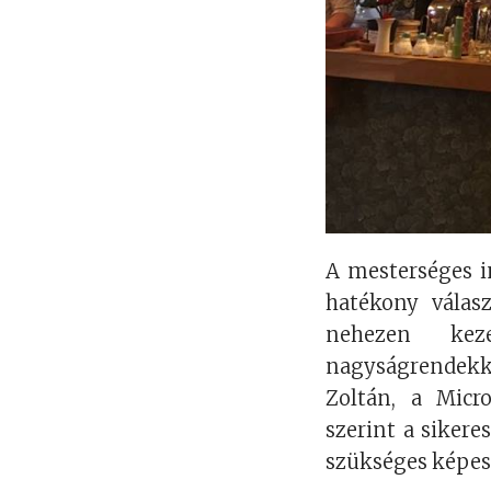
A mesterséges i
hatékony válas
nehezen kez
nagyságrendekke
Zoltán, a Micr
szerint a siker
szükséges képes