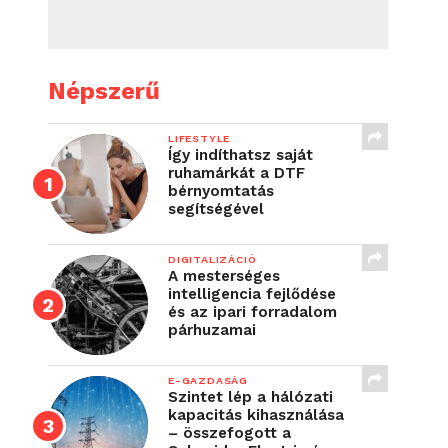
Népszerű
LIFESTYLE
Így indíthatsz saját
ruhamárkát a DTF
bérnyomtatás
segítségével
DIGITALIZÁCIÓ
A mesterséges
intelligencia fejlődése
és az ipari forradalom
párhuzamai
E-GAZDASÁG
Szintet lép a hálózati
kapacitás kihasználása
– összefogott a