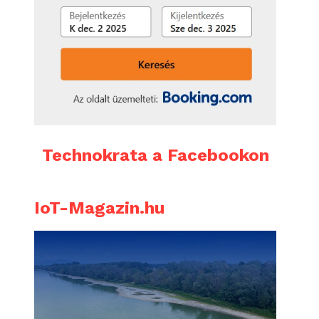
Technokrata a Facebookon
IoT-Magazin.hu