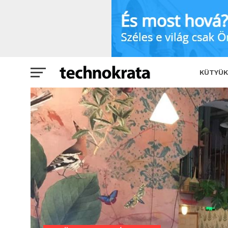
A modern környezetvédelem is a mester
KÜTYÜK