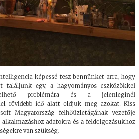
ntelligencia képessé tesz bennünket arra, hogy
zt találjunk egy, a hagyományos eszközökkel
elhető problémára és a jelenleginél
l rövidebb idő alatt oldjuk meg azokat. Kiss
osoft Magyarország felhőüzletágának vezetője
es alkalmazáshoz adatokra és a feldolgozásukhoz
ségekre van szükség: