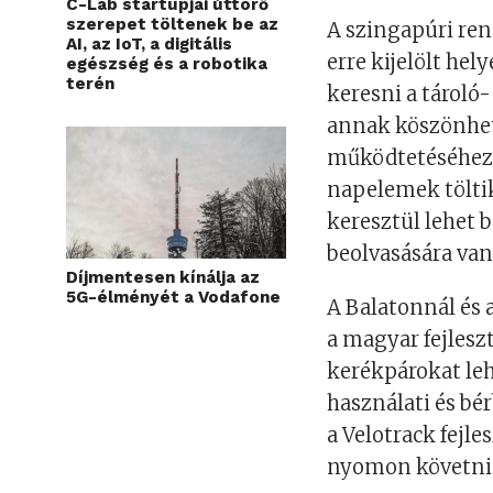
C-Lab startupjai úttörő
szerepet töltenek be az
A szingapúri ren
AI, az IoT, a digitális
erre kijelölt hel
egészség és a robotika
terén
keresni a tároló
annak köszönhető
működtetéséhez 
napelemek töltik
keresztül lehet 
beolvasására van
Díjmentesen kínálja az
5G-élményét a Vodafone
A Balatonnál és
a magyar fejlesz
kerékpárokat leh
használati és bé
a Velotrack fejl
nyomon követni