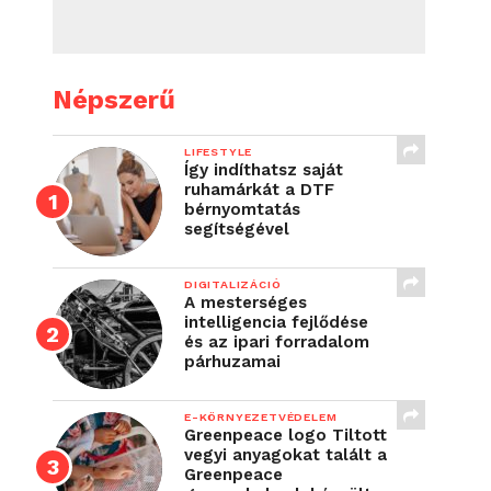
Népszerű
LIFESTYLE
Így indíthatsz saját
ruhamárkát a DTF
bérnyomtatás
segítségével
DIGITALIZÁCIÓ
A mesterséges
intelligencia fejlődése
és az ipari forradalom
párhuzamai
E-KÖRNYEZETVÉDELEM
Greenpeace logo Tiltott
vegyi anyagokat talált a
Greenpeace