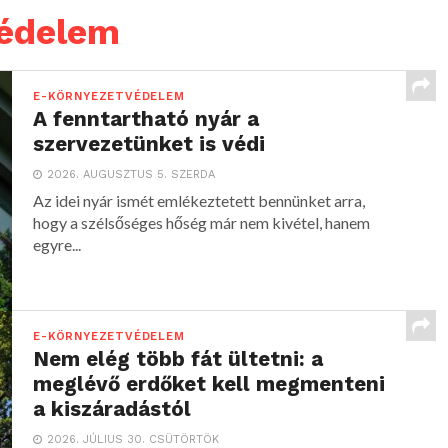
védelem
E-KÖRNYEZETVÉDELEM
A fenntartható nyár a
szervezetünket is védi
2026. AUGUSZTUS 5. SZERDA
Az idei nyár ismét emlékeztetett bennünket arra,
hogy a szélsőséges hőség már nem kivétel, hanem
egyre...
E-KÖRNYEZETVÉDELEM
Nem elég több fát ültetni: a
meglévő erdőket kell megmenteni
a kiszáradástól
2026. JÚLIUS 30. CSÜTÖRTÖK