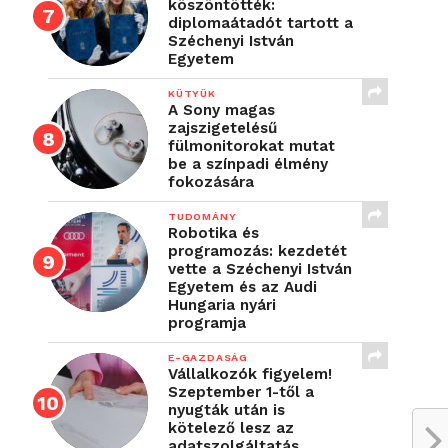
köszöntötték:
diplomaátadót tartott a
Széchenyi István
Egyetem
KÜTYÜK
A Sony magas
zajszigetelésű
fülmonitorokat mutat
be a színpadi élmény
fokozására
TUDOMÁNY
Robotika és
programozás: kezdetét
vette a Széchenyi István
Egyetem és az Audi
Hungaria nyári
programja
E-GAZDASÁG
Vállalkozók figyelem!
Szeptember 1-től a
nyugták után is
kötelező lesz az
adatszolgáltatás