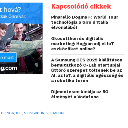
Kapcsolódó cikkek
Pinarello Dogma F: World Tour
technológia a Giro d’Italia
élvonalából
Okosotthon és digitális
marketing: Hogyan adj el IoT-
eszközöket online?
A Samsung CES 2025 kiállításon
bemutatkozó C-Lab startupjai
úttörő szerepet töltenek be az
AI, az IoT, a digitális egészség és
a robotika terén
Díjmentesen kínálja az 5G-
élményét a Vodafone
,
BRINGA
,
IOT
,
SZINGAPÚR
,
VODAFONE