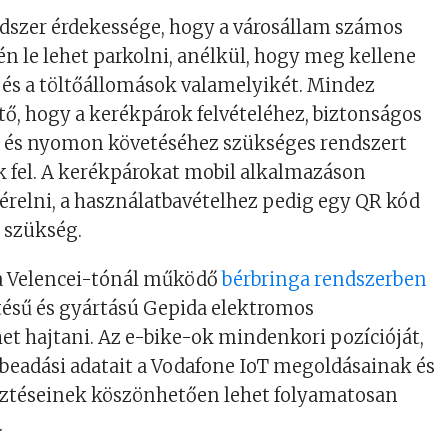
dszer érdekessége, hogy a városállam számos
yén le lehet parkolni, anélkül, hogy meg kellene
- és a töltőállomások valamelyikét. Mindez
, hogy a kerékpárok felvételéhez, biztonságos
és nyomon követéséhez szükséges rendszert
 fel. A kerékpárokat mobil alkalmazáson
bérelni, a használatbavételhez pedig egy QR kód
 szükség.
 a Velencei-tónál működő
bérbringa rendszerben
tésű és gyártású Gepida elektromos
et hajtani. Az e-bike-ok mindenkori pozícióját,
rbeadási adatait a Vodafone IoT megoldásainak és
esztéseinek köszönhetően lehet folyamatosan
.