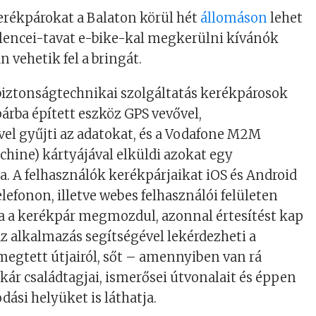
erékpárokat a Balaton körül hét
állomáson
lehet
elencei-tavat e-bike-kal megkerülni kívánók
 vehetik fel a bringát.
biztonságtechnikai szolgáltatás kerékpárosok
párba épített eszköz GPS vevővel,
el gyűjti az adatokat, és a Vodafone M2M
hine) kártyájával elküldi azokat egy
. A felhasználók kerékpárjaikat iOS és Android
lefonon, illetve webes felhasználói felületen
Ha a kerékpár megmozdul, azonnal értesítést kap
 az alkalmazás segítségével lekérdezheti a
 megtett útjairól, sőt – amennyiben van rá
akár családtagjai, ismerősei útvonalait és éppen
dási helyüket is láthatja.