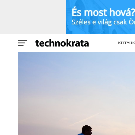
Már Szingapúrban is lehet használni a 
KÜTYÜK