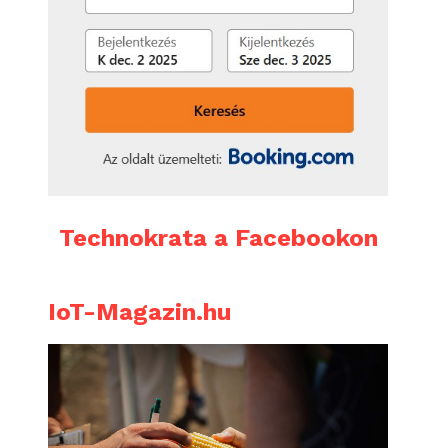
Technokrata a Facebookon
IoT-Magazin.hu