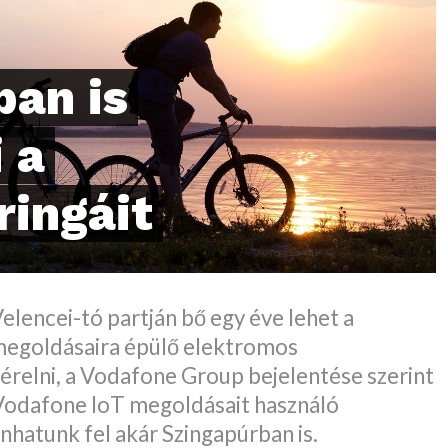
ban is
 a
ringáit
Velencei-tó partján bő egy éve lehet a
egoldásaira épülő elektromos
érelni, a Vodafone Group bejelentése szerint
Vodafone IoT megoldásait használó
nhatunk fel akár Szingapúrban is.