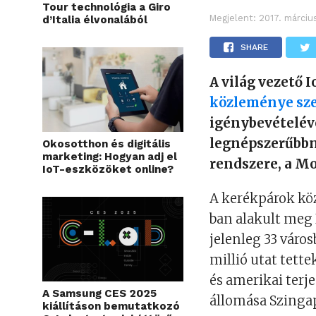
Tour technológia a Giro
Megjelent:
2017. márciu
d’Italia élvonalából
SHARE
A világ vezető 
közleménye sze
igénybevételéve
legnépszerűbbn
Okosotthon és digitális
marketing: Hogyan adj el
rendszere, a Mo
IoT-eszközöket online?
A kerékpárok köz
ban alakult meg 
jelenleg 33 váro
millió utat tett
és amerikai terj
A Samsung CES 2025
állomása Szinga
kiállításon bemutatkozó