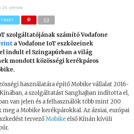
s 24. péntek
TWEET
IoT szolgáltatójának számító Vodafone
rint
a Vodafone IoT eszközeinek
l indult el Szingapúrban a világ
ek mondott közösségi kerékpáros
bike.
össégi használatára építő Mobike vállalat 2016-
Kínában, a szolgáltatást Sanghajban indította el,
sban van jelen és a felhasználók több mint 200
ek meg a Mobike kerékpárokkal. Az ázsiai, európai
eszkedést tervező
Mobike
első Kínán kívüli
púr.