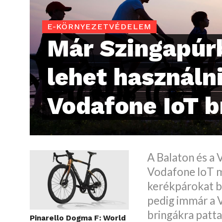
E-KÖRNYEZETVÉDELEM
Már Szingapúr
lehet használni
Vodafone IoT b
A Balaton és a 
Vodafone IoT m
kerékpárokat b
pedig immár a 
bringákra patta
Pinarello Dogma F: World