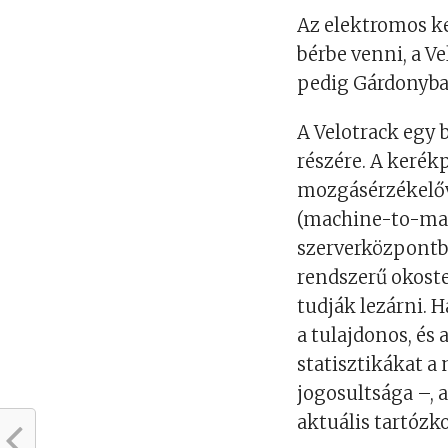
Az elektromos k
bérbe venni, a V
pedig Gárdonyban
A Velotrack egy 
részére. A kerék
mozgásérzékelőv
(machine-to-mac
szerverközpontba
rendszerű okoste
tudják lezárni. 
a tulajdonos, és
statisztikákat a
jogosultsága –, 
aktuális tartózko