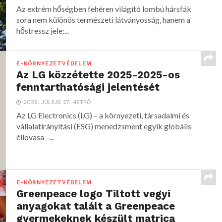
Az extrém hőségben fehéren világító lombú hársfák
sora nem különös természeti látványosság, hanem a
hőstressz jele:...
E-KÖRNYEZETVÉDELEM
Az LG közzétette 2025-2025-os
fenntarthatósági jelentését
2026. JÚLIUS 27. HÉTFŐ
Az LG Electronics (LG) – a környezeti, társadalmi és
vállalatirányítási (ESG) menedzsment egyik globális
éllovasa –...
E-KÖRNYEZETVÉDELEM
Greenpeace logo Tiltott vegyi
anyagokat talált a Greenpeace
gyermekeknek készült matrica