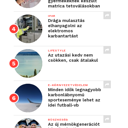
gyermekeknek készült
matrica tetoválásokban
IPAR
Drága mulasztás
elhanyagolni az
elektromos
karbantartást
LIFESTYLE
Az utazási kedv nem
csökken, csak átalakul
E-KÖRNYEZETVÉDELEM
Minden idők legnagyobb
karbonlábnyomú
sporteseménye lehet az
idei futball-vb
BÜSZKESÉG
Az új mérnökgenerációt