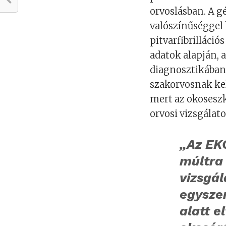
orvoslásban. A g
valószínűséggel
pitvarfibrilláci
adatok alapján, a
diagnosztikában.
szakorvosnak kel
mert az okoseszk
orvosi vizsgálato
„Az EK
múltra 
vizsgá
egysze
alatt e