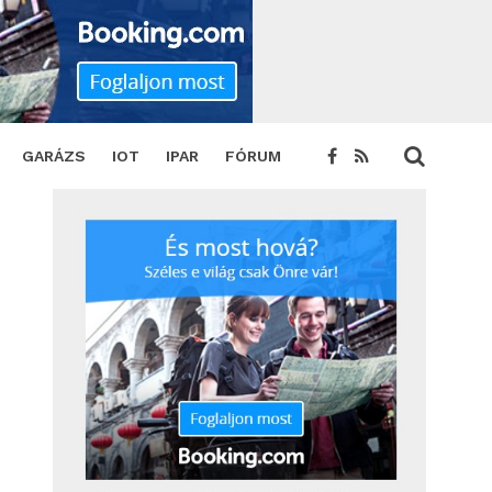
merésében
SHARE
TWEET
GARÁZS
IOT
IPAR
FÓRUM