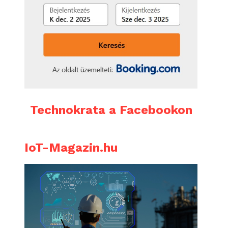
Technokrata a Facebookon
IoT-Magazin.hu