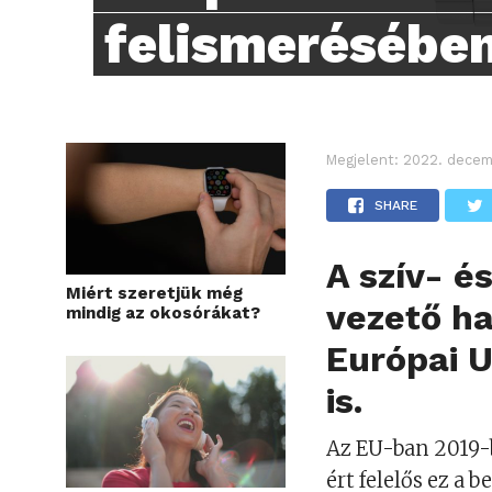
felismerésébe
Megjelent:
2022. decem
SHARE
A szív- é
Miért szeretjük még
vezető h
mindig az okosórákat?
Európai 
is.
Az EU-ban 2019-b
ért felelős ez a 