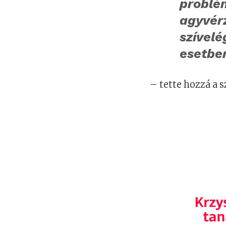
problé
agyvér
szível
esetben
– tette hozzá a 