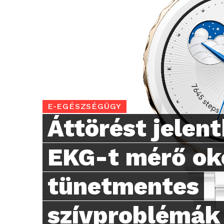
E-EGÉSZSÉGÜGY
Áttörést jelen
EKG-t mérő ok
tünetmentes
szívproblémák