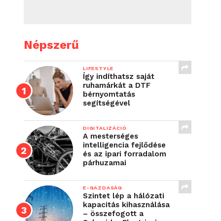
Népszerű
LIFESTYLE
Így indíthatsz saját
ruhamárkát a DTF
bérnyomtatás
segítségével
DIGITALIZÁCIÓ
A mesterséges
intelligencia fejlődése
és az ipari forradalom
párhuzamai
E-GAZDASÁG
Szintet lép a hálózati
kapacitás kihasználása
– összefogott a