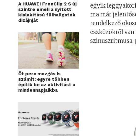
A HUAWEI FreeClip 2 S új
egyik leggyakorib
szintre emeli a nyitott
ma már jelentős
kialakítású fülhallgatók
dizájnját
rendelkező okos
eszközökről van 
szinuszritmusa, p
Öt perc mozgás is
számít: egyre többen
építik be az aktivitást a
mindennapjaikba