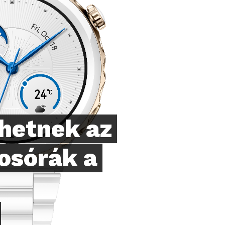
thetnek az
osórák a