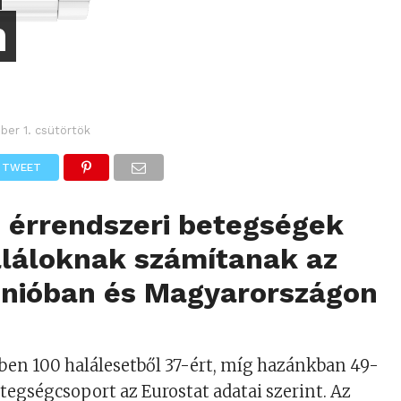
n
ber 1. csütörtök
TWEET
s érrendszeri betegségek
aláloknak számítanak az
Unióban és Magyarországon
en 100 halálesetből 37-ért, míg hazánkban 49-
betegségcsoport az Eurostat adatai szerint. Az