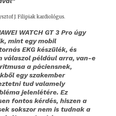
ával”
ztof J. Filipiak kardiológus.
UAWEI WATCH GT 3 Pro úgy
k, mint egy mobil
tornás EKG készülék, és
 válaszol például arra, van-e
zritmusa a páciensnek,
kből egy szakember
eztetni tud valamely
bléma jelenlétére. Ez
en fontos kérdés, hiszen a
sek sokszor nem is tudnak a