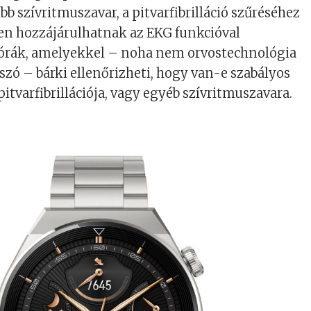
b szívritmuszavar, a pitvarfibrilláció szűréséhez
en hozzájárulhatnak az EKG funkcióval
órák, amelyekkel – noha nem orvostechnológia
szó – bárki ellenőrizheti, hogy van-e szabályos
itvarfibrillációja, vagy egyéb szívritmuszavara.