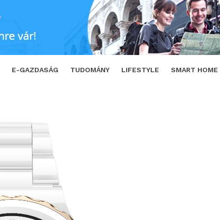
okosórák a tünetmentes szívproblémák felis
E-GAZDASÁG
TUDOMÁNY
LIFESTYLE
SMART HOME