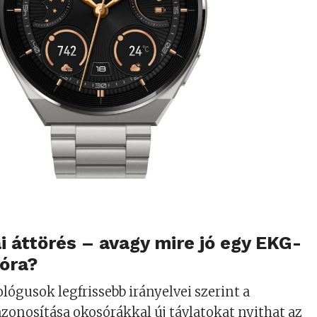
i áttörés – avagy mire jó egy EKG-
óra?
lógusok legfrissebb irányelvei szerint a
 azonosítása okosórákkal új távlatokat nyithat az