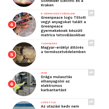
Schneider Electric és a
Kraken
E-KÖRNYEZETVÉDELEM
Greenpeace logo Tiltott
vegyi anyagokat talált a
Greenpeace
gyermekeknek készült
matrica tetoválásokban
TUDOMÁNY
Magyar–erdélyi áttörés
a természetvédelemben
IPAR
Drága mulasztás
elhanyagolni az
elektromos
karbantartást
LIFESTYLE
Az utazási kedv nem