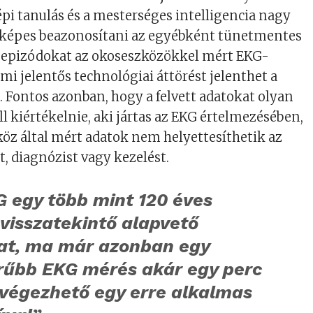
épi tanulás és a mesterséges intelligencia nagy
 képes beazonosítani az egyébként tünetmentes
ós epizódokat az okoseszközökkel mért EKG-
mi jelentős technológiai áttörést jelenthet a
 Fontos azonban, hogy a felvett adatokat olyan
l kiértékelnie, aki jártas az EKG értelmezésében,
öz által mért adatok nem helyettesíthetik az
t, diagnózist vagy kezelést.
G egy több mint 120 éves
visszatekintő alapvető
lat, ma már azonban egy
rűbb EKG mérés akár egy perc
lvégezhető egy erre alkalmas