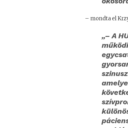
okosór
– mondta el Krzys
„– A H
működi
egycsa
gyorsan
szinus
amelye
követk
szívpro
különös
pácien