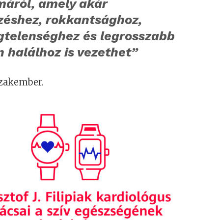
máról, amely akár
zéshez, rokkantsághoz,
égtelenséghez és legrosszabb
 halálhoz is vezethet”
szakember.