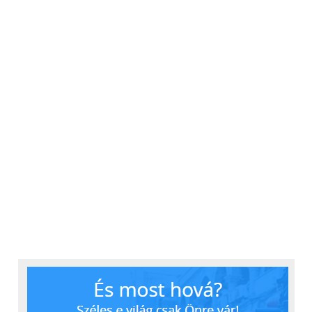
egészségesebb
táplálkozási lehetőségek,
a rendszeres mozgás
lehetősége, illetve a
művészetek és a
természet megjelenése
várja majd a dolgozókat,
hogy mentális és fizikai
állapotuk frissen
tartásával
hatékonyabban
végezhessék napi
munkájukat.”