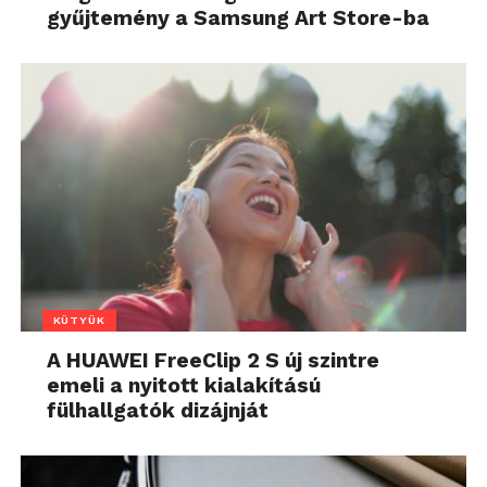
gyűjtemény a Samsung Art Store-ba
KÜTYÜK
A HUAWEI FreeClip 2 S új szintre
emeli a nyitott kialakítású
fülhallgatók dizájnját