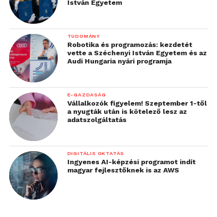
közt az átlagosnál jobb
István Egyetem
minőségű levegő, szigorú
előírások szerint
TUDOMÁNY
Robotika és programozás: kezdetét
kivitelezett légtechnikai
vette a Széchenyi István Egyetem és az
Audi Hungaria nyári programja
rendszer, a WELL
követelményeinek
E-GAZDASÁG
megfelelő, még
Vállalkozók figyelem! Szeptember 1-től
a nyugták után is kötelező lesz az
magasabb minőségű,
adatszolgáltatás
rendszeresen ellenőrzött
ivóvíz, a hazainál sokkal
DIGITÁLIS OKTATÁS
Ingyenes AI-képzési programot indít
szigorúbb, nemzetközi
magyar fejlesztőknek is az AWS
szabványoknak
megfelelő teljes körű
akadálymentesség,