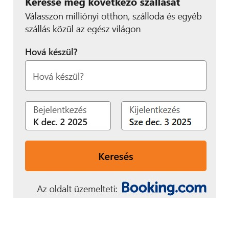
– mondta Tatár Tibor, a Futureal vezérigazgatója.
Az Advance Tower irodaház első ütemének építési
munkálatait 2016 végén kezdte meg a Futureal-
csoport. A Budapest XIII. kerületében, két ütemben
megvalósuló, összesen közel 20 00 négyzetméter
bérbe adható alapterületű, 68 millió euró (21 milliárd
forint) értékű ’A’ kategóriás épület BREEAM-
tanúsítványt szerezett, így a legszigorúbb
fenntarthatósági követelményeknek is megfelel.
A 90 millió euró értékű Corvin Technology &
Science Park (Corvin 5) irodaház építési munkálatai
2017 tavaszán indultak el. A Futureal-csoport
fejlesztésében a legmodernebb, környezetbarát
technológiai megoldásokkal megvalósuló
épületegyüttes első ütemét várhatóan 2018 végén