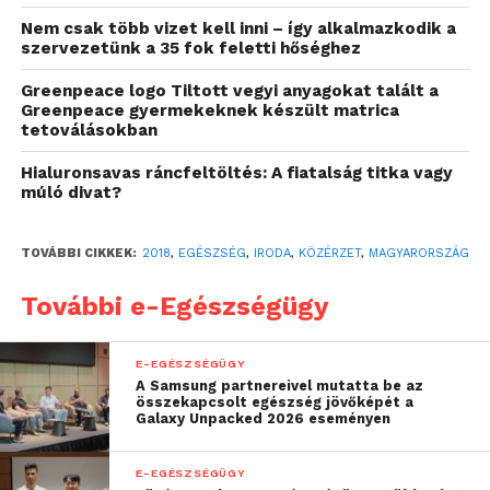
Nem csak több vizet kell inni – így alkalmazkodik a
szervezetünk a 35 fok feletti hőséghez
Greenpeace logo Tiltott vegyi anyagokat talált a
Greenpeace gyermekeknek készült matrica
tetoválásokban
Hialuronsavas ráncfeltöltés: A fiatalság titka vagy
múló divat?
TOVÁBBI CIKKEK:
2018
,
EGÉSZSÉG
,
IRODA
,
KÖZÉRZET
,
MAGYARORSZÁG
A légszennyezettség évente közel 7 millió ember
További e-Egészségügy
korai haláláért felelős világszerte, de hasonlóan
veszélyes a fizikai inaktivitás is. Egy irodai dolgozó
naponta átlagosan több mint 6 óra ülőmunkát végez
E-EGÉSZSÉGÜGY
A Samsung partnereivel mutatta be az
munkahelyén, így harminc év alatt több mint 5 évet
összekapcsolt egészség jövőképét a
tölt székben ülve. A LUMO Body Tech amerikai
Galaxy Unpacked 2026 eseményen
kutatása szerint a dolgozók 60 százaléka tapasztalt
egészségügyi problémát a technológiai eszközök
E-EGÉSZSÉGÜGY