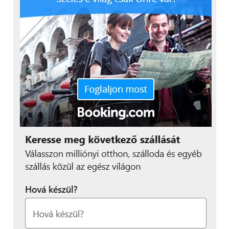
– mondta Radványi Gábor, a Futureal főépítésze, a
Magyar Környezettudatos Építés Egyesülete
(HuGBC) alelnöke.
A WELL előminősítési rendszerében jelenleg 9
európai irodaprojekt szerepel: négy lengyel, egy-egy
francia és svéd mellett a Futureal-csoport három
magyarországi fejlesztése. A listán emellett Kína 20,
Ausztrália 4, illetve Kanada egy irodával van jelen.
WELL minősítést világszerte 56 irodaépület kapott
már: az USA 25, Kanada 8, Ausztrália és Kína 5-5, az
Egyesült Királyság 4, Franciaország 3, Mexikó 2,
illetve Brazília, Japán, Spanyolország és Írország 1-1
irodaháza. Közülük csupán 3 – két egyesült
államokbeli és egy kínai – fejlesztés érdemelte ki a
legmagasabb, Platina szintet.