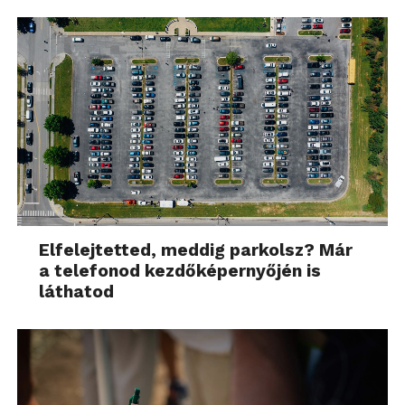
Elfelejtetted, meddig parkolsz? Már
a telefonod kezdőképernyőjén is
láthatod