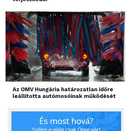
Az OMV Hungária határozatlan időre
leállította autómosóinak működését