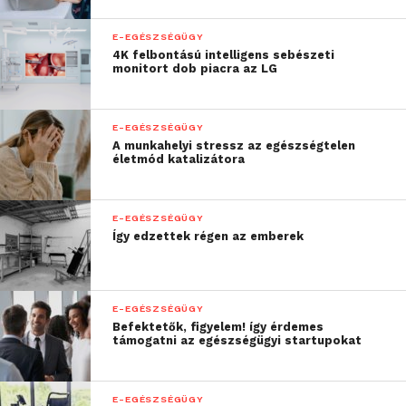
elkötelezte magát, hogy
az összes jövőbeni
E-EGÉSZSÉGÜGY
4K felbontású intelligens sebészeti
irodaépület-fejlesztését
monitort dob piacra az LG
a WELL irányelvei szerint
valósítja meg, hiszen a
E-EGÉSZSÉGÜGY
A munkahelyi stressz az egészségtelen
környezettudatosság
életmód katalizátora
részeként az
épülethasználók
E-EGÉSZSÉGÜGY
Így edzettek régen az emberek
egészségét az egyik
legfontosabb tényezőnek
kell tekinteni a tervezés
E-EGÉSZSÉGÜGY
Befektetők, figyelem! így érdemes
során. A hazai
támogatni az egészségügyi startupokat
irodapiacon is
megkerülhetetlen
E-EGÉSZSÉGÜGY