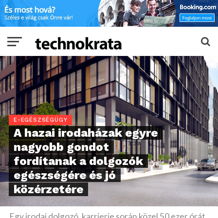
E-EGÉSZSÉGÜGY
A hazai irodaházak egyre
nagyobb gondot
fordítanak a dolgozók
egészségére és jó
közérzetére
Egy irodai dolgozó, karrierje során közel 50 ezer órát