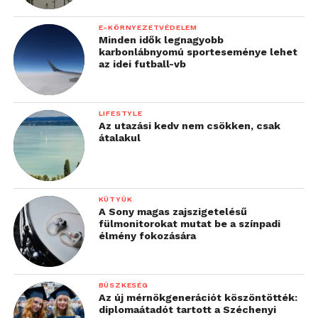
E-KÖRNYEZETVÉDELEM
Minden idők legnagyobb
karbonlábnyomú sporteseménye lehet
az idei futball-vb
LIFESTYLE
Az utazási kedv nem csökken, csak
átalakul
KÜTYÜK
A Sony magas zajszigetelésű
fülmonitorokat mutat be a színpadi
„A Futureal-csoport
élmény fokozására
WELL Building Platina
előminősítést szerzett
BÜSZKESÉG
Az új mérnökgenerációt köszöntötték:
irodaházaiban többek
diplomaátadót tartott a Széchenyi