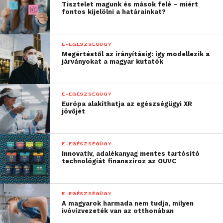
megvalósuló Budapest ONE, illetve a Corvin
Tisztelet magunk és mások felé – miért
fontos kijelölni a határainkat?
Sétányon fejlesztett Corvin Technology & Science
Park (Corvin 5) irodakomplexumok szerepelnek a
Platina előminősítési listán.
E-EGÉSZSÉGÜGY
Megértéstől az irányításig: így modellezik a
járványokat a magyar kutatók
E-EGÉSZSÉGÜGY
Európa alakíthatja az egészségügyi XR
jövőjét
E-EGÉSZSÉGÜGY
Innovatív, adalékanyag mentes tartósító
technológiát finanszíroz az OUVC
E-EGÉSZSÉGÜGY
A magyarok harmada nem tudja, milyen
„A Futureal-csoport
ivóvízvezeték van az otthonában