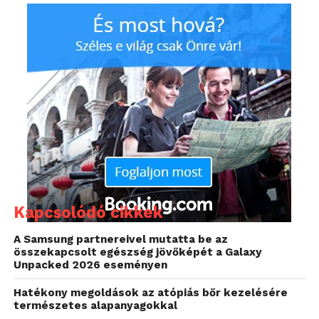
mindannyiunk érdeke, hogy rohamléptekben
fejlődjön ez a tudományág is.
Kapcsolódó cikkek
A Samsung partnereivel mutatta be az
A Swansea Egyetem 1 éven belül tervezi
összekapcsolt egészség jövőképét a Galaxy
Unpacked 2026 eseményen
megkezdeni a tesztelését a 3D nyomtatással
elkészülő 5G-n keresztül kommunikáló
Hatékony megoldások az atópiás bőr kezelésére
kötszereknek. Az aprócska méretű szenzorok
természetes alapanyagokkal