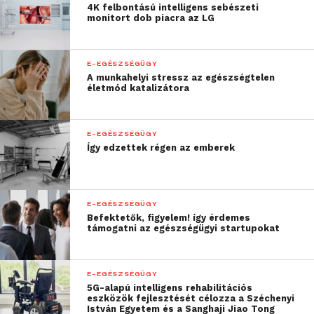
4K felbontású intelligens sebészeti
monitort dob piacra az LG
E-EGÉSZSÉGÜGY
A munkahelyi stressz az egészségtelen
életmód katalizátora
E-EGÉSZSÉGÜGY
Így edzettek régen az emberek
E-EGÉSZSÉGÜGY
Befektetők, figyelem! így érdemes
támogatni az egészségügyi startupokat
E-EGÉSZSÉGÜGY
5G-alapú intelligens rehabilitációs
eszközök fejlesztését célozza a Széchenyi
István Egyetem és a Sanghaji Jiao Tong