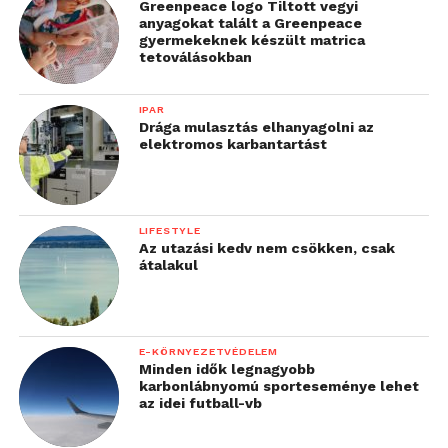
Greenpeace logo Tiltott vegyi
anyagokat talált a Greenpeace
gyermekeknek készült matrica
tetoválásokban
IPAR
Drága mulasztás elhanyagolni az
elektromos karbantartást
LIFESTYLE
Az utazási kedv nem csökken, csak
átalakul
E-KÖRNYEZETVÉDELEM
Minden idők legnagyobb
karbonlábnyomú sporteseménye lehet
az idei futball-vb