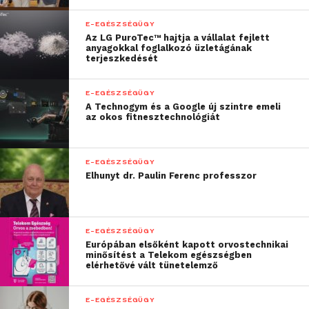
E-EGÉSZSÉGÜGY
Az LG PuroTec™ hajtja a vállalat fejlett
anyagokkal foglalkozó üzletágának
terjeszkedését
E-EGÉSZSÉGÜGY
A Technogym és a Google új szintre emeli
az okos fitnesztechnológiát
E-EGÉSZSÉGÜGY
Elhunyt dr. Paulin Ferenc professzor
E-EGÉSZSÉGÜGY
Európában elsőként kapott orvostechnikai
minősítést a Telekom egészségben
elérhetővé vált tünetelemző
E-EGÉSZSÉGÜGY