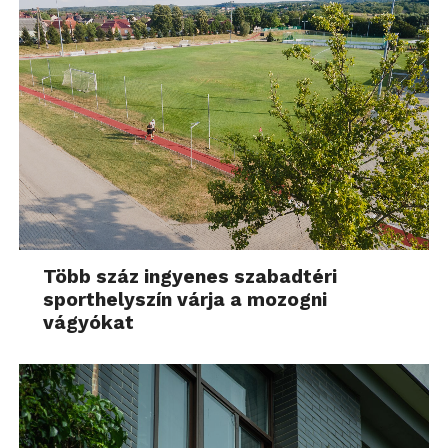
Több száz ingyenes szabadtéri
sporthelyszín várja a mozogni
vágyókat