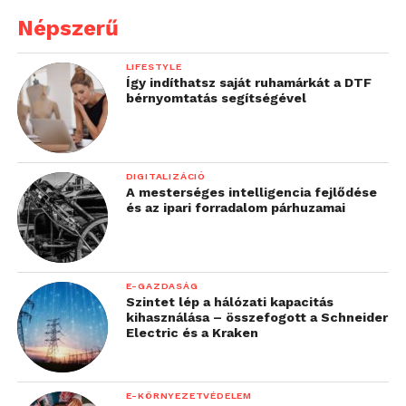
Népszerű
LIFESTYLE
Így indíthatsz saját ruhamárkát a DTF
bérnyomtatás segítségével
DIGITALIZÁCIÓ
A mesterséges intelligencia fejlődése
és az ipari forradalom párhuzamai
E-GAZDASÁG
Szintet lép a hálózati kapacitás
kihasználása – összefogott a Schneider
Electric és a Kraken
E-KÖRNYEZETVÉDELEM