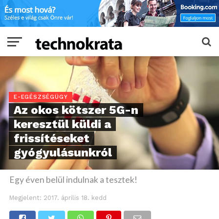
E-EGÉSZSÉGÜGY
Az okos kötszer 5G-n
keresztül küldi a
frissítéseket
gyógyulásunkról
Egy éven belül indulnak a tesztek!
Megjelent:
2017. április 18. kedd