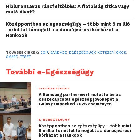
folyamatosan közölnek majd adatot a sebről, amely
Hialuronsavas ráncfeltöltés: A fiatalság titka vagy
segít nyomon követni a gyógyulást, illetve ha
múló divat?
esetleg valami változás történik a kötés alatt.
Középpontban az egészségügy – több mint 9 millió
forinttal támogatta a dunaújvárosi kórházat a
Még sok víznek kell lefolyni a Dunán addig, amíg a
Hankook
tesztek elkezdődhetnek, hiszen még az 5G hálózat
is kiépítésre vár, de mivel efelé tart a világ, 4G-vel
TOVÁBBI CIKKEK:
2017
,
BANDAGE
,
EGÉSZSÉGÜGY
,
KÖTSZER
,
OKOS
,
már nem is szeretnék elkezdeni a kísérleteket.
SMART
,
TESZT
Forrás: engadget.com
További e-Egészségügy
E-EGÉSZSÉGÜGY
A Samsung partnereivel mutatta be az
összekapcsolt egészség jövőképét a
Galaxy Unpacked 2026 eseményen
E-EGÉSZSÉGÜGY
Középpontban az egészségügy – több mint
9 millió forinttal támogatta a dunaújvárosi
kórházat a Hankook