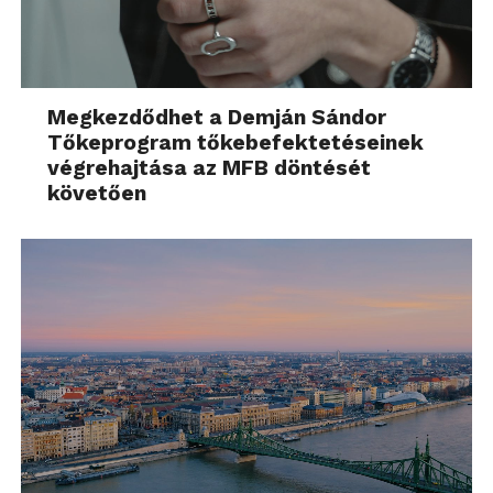
Megkezdődhet a Demján Sándor
Tőkeprogram tőkebefektetéseinek
végrehajtása az MFB döntését
követően