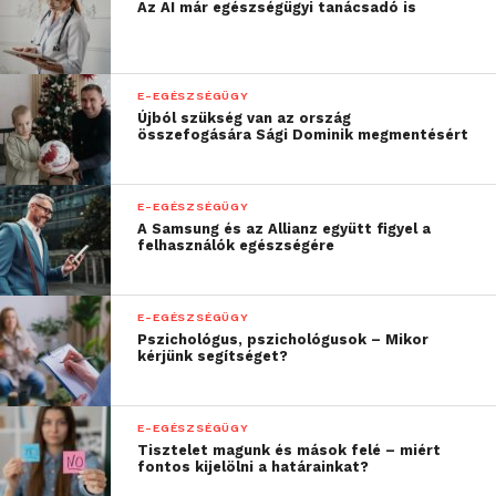
Az AI már egészségügyi tanácsadó is
E-EGÉSZSÉGÜGY
Újból szükség van az ország
összefogására Sági Dominik megmentésért
E-EGÉSZSÉGÜGY
A Samsung és az Allianz együtt figyel a
felhasználók egészségére
E-EGÉSZSÉGÜGY
Pszichológus, pszichológusok – Mikor
kérjünk segítséget?
E-EGÉSZSÉGÜGY
Tisztelet magunk és mások felé – miért
fontos kijelölni a határainkat?