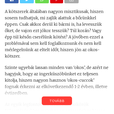
A kötszerek általában nagyon misztikusak, hiszen
sosem tudhatjuk, mi zajlik alattuk a bőrünkkel
éppen. Csak akkor derül ki bármi is, ha levesszük
őket, de vajon ezt jókor tesszük? Túl korán? Vagy
épp túl későn cserélünk kötést? A jövőben ezzel a
problémával sem kell foglalkoznunk és nem kell
mérlegelnünk az eltelt időt, hiszen jön az okos-
kötszer.
Szinte ugyebár lassan minden van ‘okos’, de azért ne
hagyjuk, hogy az ingerküszöbünket ez teljesen
kitolja, hiszen nagyon hasznos ‘okos-cuccok’
fognak érkezni az elkövetkezendő 1-2 évben, illetve
évtizedben.
TOVÁBB
Az egyik legfontosabb terület az eszközök
fejlesztésével kapcsolatban az egészségügy, hiszen