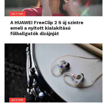
KÜTYÜK
A HUAWEI FreeClip 2 S új szintre
emeli a nyitott kialakítású
fülhallgatók dizájnját
KÜTYÜK