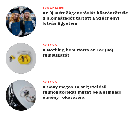
BÜSZKESÉG
Az új mérnökgenerációt köszöntötték:
diplomaátadót tartott a Széchenyi
István Egyetem
KÜTYÜK
A Nothing bemutatta az Ear (3a)
fülhallgatót
KÜTYÜK
A Sony magas zajszigetelésű
fülmonitorokat mutat be a színpadi
élmény fokozására