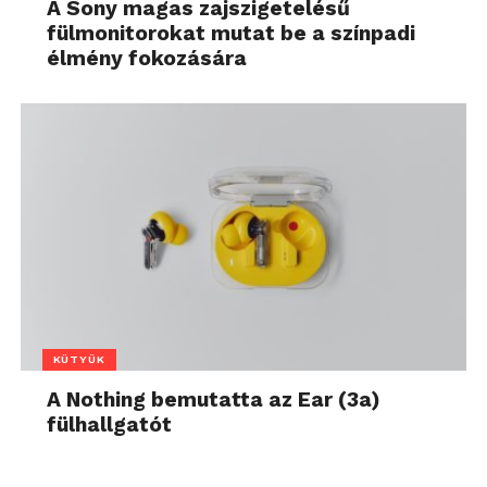
A Sony magas zajszigetelésű
fülmonitorokat mutat be a színpadi
élmény fokozására
KÜTYÜK
A Nothing bemutatta az Ear (3a)
fülhallgatót