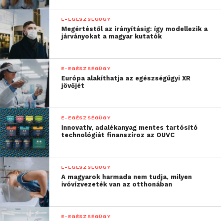
E-EGÉSZSÉGÜGY
Megértéstől az irányításig: így modellezik a
járványokat a magyar kutatók
E-EGÉSZSÉGÜGY
Európa alakíthatja az egészségügyi XR
jövőjét
E-EGÉSZSÉGÜGY
Innovatív, adalékanyag mentes tartósító
technológiát finanszíroz az OUVC
E-EGÉSZSÉGÜGY
A magyarok harmada nem tudja, milyen
ivóvízvezeték van az otthonában
E-EGÉSZSÉGÜGY