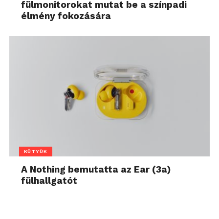
fülmonitorokat mutat be a színpadi
élmény fokozására
KÜTYÜK
A Nothing bemutatta az Ear (3a)
fülhallgatót