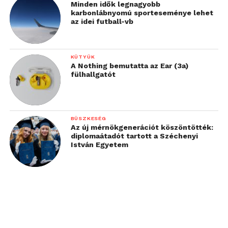
Minden idők legnagyobb
karbonlábnyomú sporteseménye lehet
az idei futball-vb
KÜTYÜK
A Nothing bemutatta az Ear (3a)
fülhallgatót
BÜSZKESÉG
Az új mérnökgenerációt köszöntötték:
diplomaátadót tartott a Széchenyi
István Egyetem