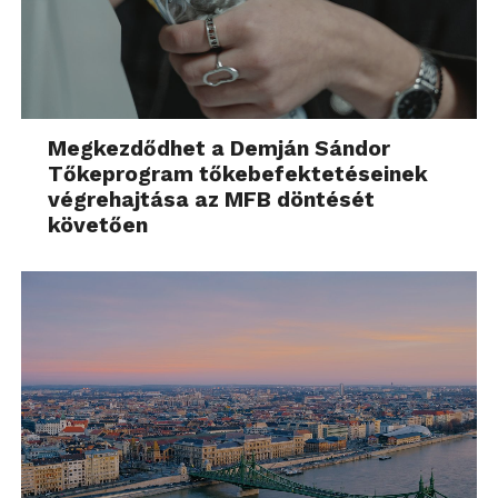
Megkezdődhet a Demján Sándor
Tőkeprogram tőkebefektetéseinek
végrehajtása az MFB döntését
követően