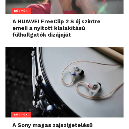
KÜTYÜK
A HUAWEI FreeClip 2 S új szintre
emeli a nyitott kialakítású
fülhallgatók dizájnját
KÜTYÜK
A Sony magas zajszigetelésű