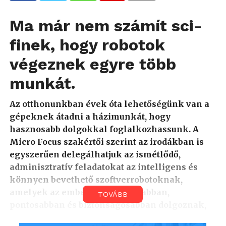
Ma már nem számít sci-
finek, hogy robotok
végeznek egyre több
munkát.
Az otthonunkban évek óta lehetőségünk van a
gépeknek átadni a házimunkát, hogy
hasznosabb dolgokkal foglalkozhassunk. A
Micro Focus szakértői szerint az irodákban is
egyszerűen delegálhatjuk az ismétlődő,
adminisztratív feladatokat az intelligens és
könnyen bevethető szoftverrobotoknak,
amelyek az embereknél gyorsabban,
TOVÁBB
pontosabban és biztonságosabban dolgoznak,
míg mi fontosabb feladatokat végezhetünk.