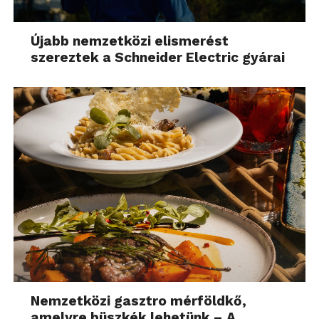
Újabb nemzetközi elismerést
szereztek a Schneider Electric gyárai
Nemzetközi gasztro mérföldkő,
amelyre büszkék lehetünk – A