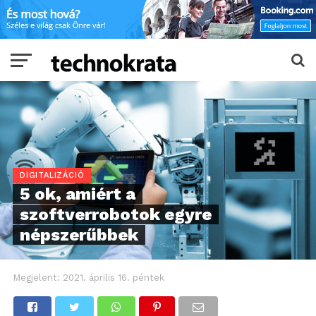
DIGITALIZÁCIÓ
5 ok, amiért a
szoftverrobotok egyre
népszerűbbek
Megjelent:
2021. április 16. péntek