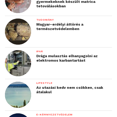
gyermekeknek készült matrica
tetoválásokban
TUDOMÁNY
Magyar–erdélyi áttörés a
természetvédelemben
IPAR
Drága mulasztás elhanyagolni az
elektromos karbantartást
LIFESTYLE
Az utazási kedv nem csökken, csak
átalakul
E-KÖRNYEZETVÉDELEM