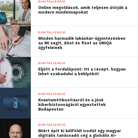
DIGITALIZÁCIÓ
megoldásában például mindegyik robot egyedi
Online megoldások, amik teljesen átírják a
azonosítóval rendelkezik. Ráadásul lezárt képernyőn
modern mindennapokat
futnak, titkosított jelszavakat használnak, és minden
műveletük részletes naplóban, valós időben
DIGITALIZÁCIÓ
követhető.
Minden harmadik lakáskár-ügyintézésben
az MI segít, dönt és fizet az UNIQA
ügyfeleinek
Egyszerű bevezetés
A Micro Focus RPA megoldását úgy alakították ki,
DIGITALIZÁCIÓ
hogy programozási tudás nélkül is igénybe lehessen
Eljött a fordulópont: itt a recept, hogyan
lehet szabadulni a béklyóból
venni, így gyorsan bevezethető. A szervezetek
könnyedén elkezdhetik automatizálni a
legegyszerűbb folyamataikat és projektjeiket, majd
DIGITALIZÁCIÓ
később zökkenőmentesen kiterjeszthetik azokat
Kvantumtitkosításról és a jövő
kiberbiztonságáról egyeztettek
továbbiakra. Az eszköz arra is lehetőséget biztosít,
Budapesten
hogy a vállalatok önkiszolgáló portált alakítsanak ki
a felhasználóik számára, ahol az egyes részlegek
DIGITALIZÁCIÓ
képviselői saját maguk is összeállíthatják a
Miért épít ki külföldi irodát egy magyar
digitális tanácsadó cég a globális AI-