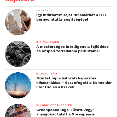
LIFESTYLE
Így indíthatsz saját ruhamárkát a DTF
bérnyomtatás segítségével
DIGITALIZÁCIÓ
A mesterséges intelligencia fejlődése
és az ipari forradalom párhuzamai
E-GAZDASÁG
Szintet lép a hálózati kapacitás
kihasználása – összefogott a Schneider
Electric és a Kraken
E-KÖRNYEZETVÉDELEM
Greenpeace logo Tiltott vegyi
anyagokat talált a Greenpeace