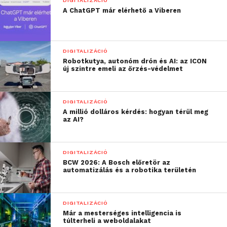
DIGITALIZÁCIÓ
szerkesztik a több különféle forrásból származó
A ChatGPT már elérhető a Viberen
adatokat. Ezek tipikusan olyan tevékenységek,
amelyek automatizálhatók, és ezt várhatóan egyre
több területen ismerik fel a következő években. Ha a
DIGITALIZÁCIÓ
robotok leveszik az emberek válláról ezeket a
Robotkutya, autonóm drón és AI: az ICON
új szintre emeli az őrzés-védelmet
terheket, akkor a humán munkaerő fontosabb
tevékenységekre koncentrálhat, és nagyobb
hatékonysággal dolgozhat.
DIGITALIZÁCIÓ
A millió dolláros kérdés: hogyan térül meg
Mesterséges intelligenciával
az AI?
felvértezve
DIGITALIZÁCIÓ
Az RPA megoldások gyorsan fejlődnek, és egyre
BCW 2026: A Bosch előretör az
intelligensebbé válnak, ezért egyre magasabb
automatizálás és a robotika területén
szinten működnek. A
Micro Focus ilyen jellegű
megoldása
például képes megfigyelni, hogy egy
DIGITALIZÁCIÓ
felhasználó milyen műveleteket végez a képernyőn,
Már a mesterséges intelligencia is
majd leutánozni. De a szoftverrobotok
túlterheli a weboldalakat