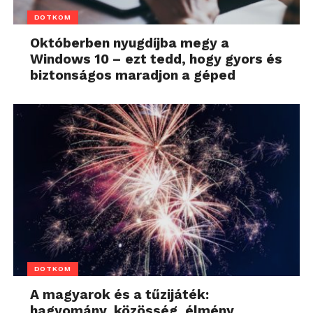
DOTKOM
Októberben nyugdíjba megy a
Windows 10 – ezt tedd, hogy gyors és
biztonságos maradjon a géped
DOTKOM
A magyarok és a tűzijáték:
hagyomány, közösség, élmény