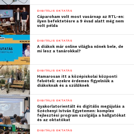
lenyűgözték: több ötlet konkrét megvalósításra is
alkalmasnak bizonyult.
DIGITÁLIS OKTATÁS
Cáparoham volt most vasárnap az RTL-en:
Egy másik kitűnő példa a Gépészmérnöki,
ilyen befektetésre a 9 évad alatt még nem
volt példa
Informatikai és Villamosmérnöki Kar Informatika
Tanszéke és az Audi Iskola közös együttműködése
DIGITÁLIS OKTATÁS
volt. Dr. Kovács Katalin tanszékvezető egyetemi
A diákok már online világba nőnek bele, de
docens elmondta:
mi lesz a tanárokkal?
„
A hallgatók hét csapatot
DIGITÁLIS OKTATÁS
Hamarosan itt a középiskolai központi
alkotva nyelvi gyakorló
felvételi: ezekre érdemes figyelniük a
diákoknak és a szülőknek
szoftvert fejlesztettek az
intézmény számára.
DIGITÁLIS OKTATÁS
Gyakorlatorientált és digitális megújulás a
Ennek alapfunkciói ma
Széchenyi István Egyetemen: komplex
fejlesztési program szolgálja a hallgatókat
már működnek,
és az oktatókat
december végére pedig
DIGITÁLIS OKTATÁS