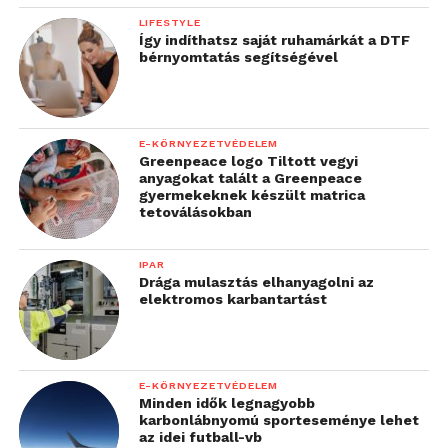
többek között az Építész-, Építő- és
LIFESTYLE
Közlekedésmérnöki, valamint a Kautz Gyula
Így indíthatsz saját ruhamárkát a DTF
bérnyomtatás segítségével
Gazdaságtudományi Kar folyamatban lévő
akkreditációiról is. Dr. Happ Éva, a Képzésfejlesztési
Központ vezetője előadásában kiemelte: céljuk, hogy
minden szakon tanácsadó testület segítse az oktatás
E-KÖRNYEZETVÉDELEM
Greenpeace logo Tiltott vegyi
és a munkaerőpiac összehangolását. Megjegyezte:
anyagokat talált a Greenpeace
fontos, hogy partnereik lássák, évről évre értékelik
gyermekeknek készült matrica
tetoválásokban
szakjaikat, és nyitottak a munkaerőpiacról érkező
visszajelzésekre és a javaslatokra.
IPAR
Drága mulasztás elhanyagolni az
További friss híreket talál a
Technokrata
főoldalán!
elektromos karbantartást
Csatlakozzon hozzánk a
Facebookon
is!
E-KÖRNYEZETVÉDELEM
Minden idők legnagyobb
karbonlábnyomú sporteseménye lehet
az idei futball-vb