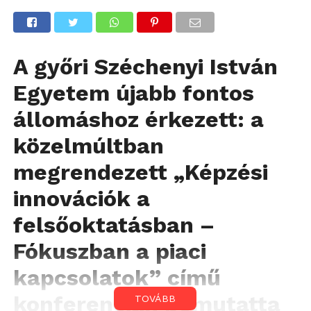
A győri Széchenyi István
Egyetem újabb fontos
állomáshoz érkezett: a
közelmúltban
megrendezett „Képzési
innovációk a
felsőoktatásban –
Fókuszban a piaci
kapcsolatok” című
konferencián bemutatta
TOVÁBB