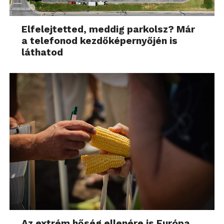
Elfelejtetted, meddig parkolsz? Már
a telefonod kezdőképernyőjén is
láthatod
Az extrém hőség ellenére is Európa