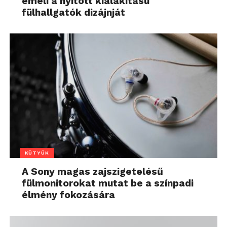
emeli a nyitott kialakítású
fülhallgatók dizájnját
KÜTYÜK
A Sony magas zajszigetelésű
fülmonitorokat mutat be a színpadi
élmény fokozására