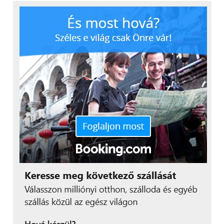
„
A tapasztalatok
igazolták, hogy a
hallgatók rendkívül
motiváltak, ha életszerű
feladatokat kapnak. A
céges partnereink
nyitottak, és közülük
sokan jelezték, hogy
hosszú távon is szívesen
együttműködnének
velünk
”
– mondta el Kiss Szabolcs, a Hallgatói
Projekttámogató Program vezetője.