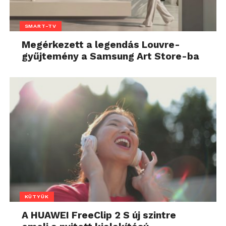
SMART-TV
Megérkezett a legendás Louvre-
gyűjtemény a Samsung Art Store-ba
KÜTYÜK
A HUAWEI FreeClip 2 S új szintre