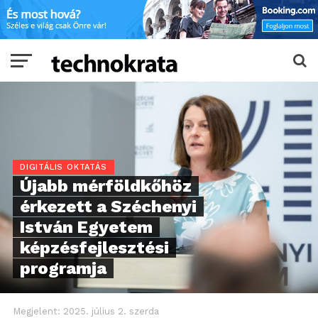
DIGITÁLIS OKTATÁS
Újabb mérföldkőhöz
érkezett a Széchenyi
István Egyetem
képzésfejlesztési
programja
Megjelent:
2025. július 2. szerda