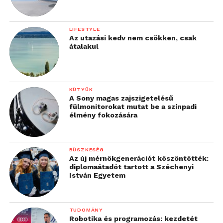
LIFESTYLE
Az utazási kedv nem csökken, csak
átalakul
KÜTYÜK
A Sony magas zajszigetelésű
fülmonitorokat mutat be a színpadi
élmény fokozására
BÜSZKESÉG
Az új mérnökgenerációt köszöntötték:
diplomaátadót tartott a Széchenyi
István Egyetem
TUDOMÁNY
Robotika és programozás: kezdetét