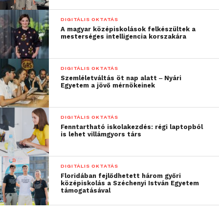
felelősségvállalás és a strukturált gondolkodás.
DIGITÁLIS OKTATÁS
A magyar középiskolások felkészültek a
„Nagyon élveztem velük
mesterséges intelligencia korszakára
a közös munkát, mindig
pontosan megjelentek a
DIGITÁLIS OKTATÁS
Szemléletváltás öt nap alatt ‒ Nyári
megbeszéléseken, és
Egyetem a jövő mérnökeinek
meggyőződésem, hogy a
valós munkaerőpiaci
DIGITÁLIS OKTATÁS
Fenntartható iskolakezdés: régi laptopból
környezetre teljes
is lehet villámgyors társ
mértékben felkészült
fiatalokká váltak”
DIGITÁLIS OKTATÁS
Floridában fejlődhetett három győri
középiskolás a Széchenyi István Egyetem
támogatásával
– emelte ki.