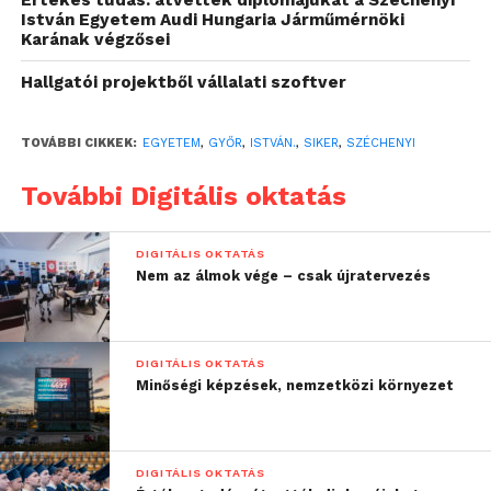
Értékes tudás: átvették diplomájukat a Széchenyi
István Egyetem Audi Hungaria Járműmérnöki
lenni, annak is kell
Karának végzősei
látszani”
Hallgatói projektből vállalati szoftver
– hangsúlyozta dr. Kovács Zsolt, a Széchenyi István
TOVÁBBI CIKKEK:
EGYETEM
,
GYŐR
,
ISTVÁN.
,
SIKER
,
SZÉCHENYI
Egyetem általános és oktatási elnökhelyettese azon
a konferencián, amelynek középpontjában az
További Digitális oktatás
intézmény képzésfejlesztési reformja állt. Ezzel arra
utalt, hogy a minőségfejlesztés és az átlátható
DIGITÁLIS OKTATÁS
működés miatt elengedhetetlenek a hazai és
Nem az álmok vége – csak újratervezés
nemzetközi akkreditációk.
„
A célunk az, hogy a
DIGITÁLIS OKTATÁS
Minőségi képzések, nemzetközi környezet
hallgatóink által
megszerzett diploma ne
csak Magyarországon,
DIGITÁLIS OKTATÁS