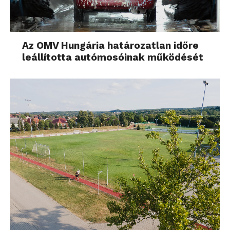
Az OMV Hungária határozatlan időre
leállította autómosóinak működését