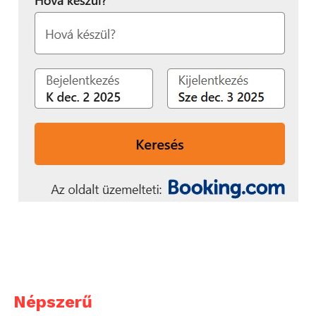
A rendezvényen Pósánné Rácz Annamária
felsőoktatásért és felnőttképzésért felelős helyettes
államtitkár kiemelte: a magyar felsőoktatás az elmúlt
években jelentős versenyképességi fordulaton
ment keresztül, amelyben a Széchenyi-egyetem
aktív alakítóként van jelen.
„
A fiatalok sikeressége a
nemzet sikerének záloga
”
– hangsúlyozta, hozzáfűzve, hogy a globális
munkaerőpiaci változásokhoz való alkalmazkodás
elengedhetetlenné teszi a készségfejlesztést, a
nemzetközi mobilitást és az ipari partnerekkel való
együttműködést.
Népszerű
A konferencia plenáris szekciójában szó esett