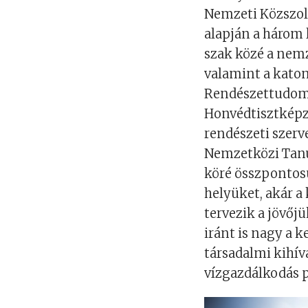
Nemzeti Közszol
alapján a három
szak közé a nemz
valamint a katon
Rendészettudomá
Honvédtisztképz
rendészeti szer
Nemzetközi Tanu
köré összpontosu
helyüket, akár a
tervezik a jövőj
iránt is nagy a k
társadalmi kihív
vízgazdálkodás p