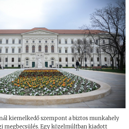
snál kiemelkedő szempont a biztos munkahely
agi megbecsülés. Egy közelmúltban kiadott