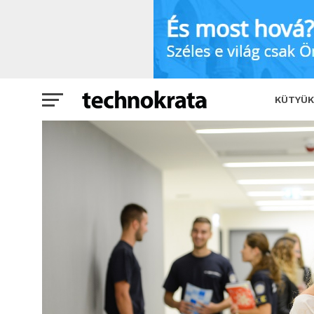
Egyetemi jövőépítés: sorsdöntő határi
KÜTYÜK