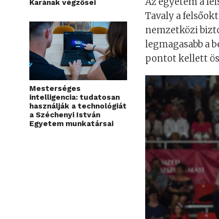
Az egyetem a fel
Karának végzősei
Tavaly a felsőo
nemzetközi bizto
legmagasabb a b
pontot kellett ö
Mesterséges
intelligencia: tudatosan
használják a technológiát
a Széchenyi István
Egyetem munkatársai