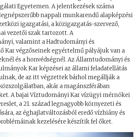
gálati Egyetemen. A jelentkezések száma
 legnépszerűbb nappali munkarendű alapképzési
etközi igazgatási, a közigazgatás-szervező,
ai vezetői szak tartozott. A
nyi, valamint a Hadtudományi és
ő Kar végzőseinek egyértelmű pályájuk van a
veknél és a honvédségnél. Az Államtudományi és
lmányok Kar képzései az állami feladatellátás
lnak, de az itt végzettek bárhol megállják a
 közszolgálatban, akár a magánszférában
üket. A bajai Víztudományi Kar vízügyi mérnökei
ereslet, a 21. század legnagyobb környezeti és
ására, az éghajlatváltozásból eredő vízhiány és
roblémáinak kezelésére készítik fel őket.