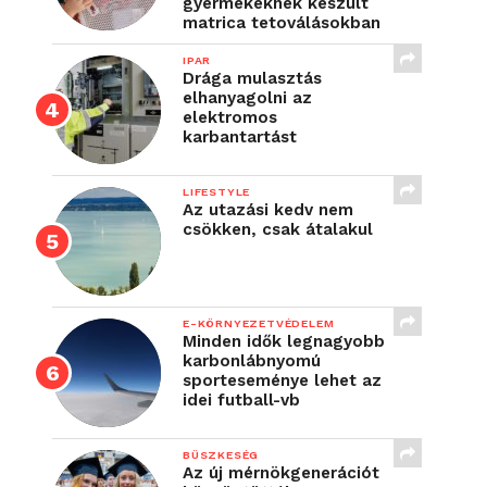
gyermekeknek készült
matrica tetoválásokban
IPAR
Drága mulasztás
elhanyagolni az
elektromos
karbantartást
LIFESTYLE
Az utazási kedv nem
csökken, csak átalakul
E-KÖRNYEZETVÉDELEM
Minden idők legnagyobb
karbonlábnyomú
sporteseménye lehet az
idei futball-vb
BÜSZKESÉG
Az új mérnökgenerációt