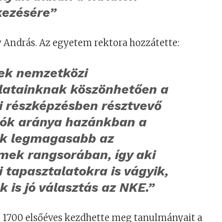
kezésére”
 András. Az egyetem rektora hozzátette:
ek nemzetközi
latainknak köszönhetően a
i részképzésben résztvevő
tók aránya hazánkban a
k legmagasabb az
mek rangsorában, így aki
i tapasztalatokra is vágyik,
 is jó választás az NKE.”
t 1700 elsőéves kezdhette meg tanulmányait a