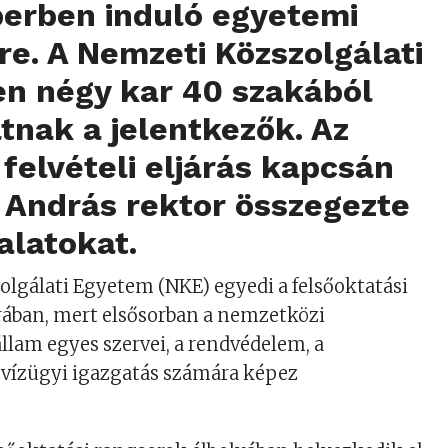
erben induló egyetemi
e. A Nemzeti Közszolgálati
n négy kar 40 szakából
tnak a jelentkezők. Az
felvételi eljárás kapcsán
y András rektor összegezte
alatokat.
lgálati Egyetem (NKE) egyedi a felsőoktatási
ában, mert elsősorban a nemzetközi
állam egyes szervei, a rendvédelem, a
 vízügyi igazgatás számára képez