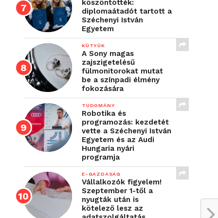
köszöntötték:
diplomaátadót tartott a
Széchenyi István
Egyetem
KÜTYÜK
A Sony magas
zajszigetelésű
fülmonitorokat mutat
be a színpadi élmény
fokozására
TUDOMÁNY
Robotika és
programozás: kezdetét
vette a Széchenyi István
Egyetem és az Audi
Hungaria nyári
programja
E-GAZDASÁG
Vállalkozók figyelem!
Szeptember 1-től a
nyugták után is
kötelező lesz az
adatszolgáltatás