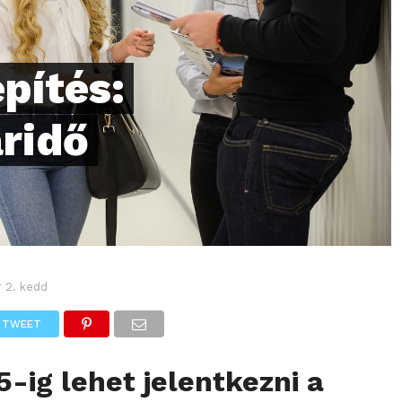
pítés:
ridő
r 2. kedd
TWEET
5-ig lehet jelentkezni a