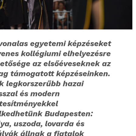
nvonalas egyetemi képzéseket
yenes kollégiumi elhelyezésre
hetősége az elsőéveseknek az
lag támogatott képzéseinken.
k legkorszerűbb hazai
szal és modern
étesítményekkel
lkedhetünk Budapesten:
ya, uszoda, lovarda és
lyák állnak a fiatalok