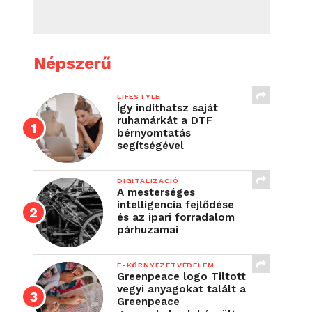
Népszerű
LIFESTYLE
Így indíthatsz saját
ruhamárkát a DTF
bérnyomtatás
segítségével
DIGITALIZÁCIÓ
A mesterséges
intelligencia fejlődése
és az ipari forradalom
párhuzamai
E-KÖRNYEZETVÉDELEM
Greenpeace logo Tiltott
vegyi anyagokat talált a
Greenpeace