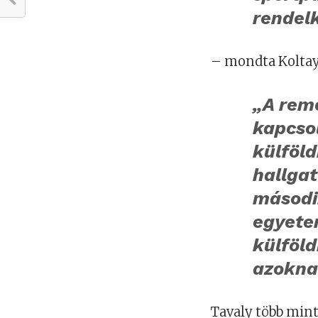
rendel
– mondta Koltay
„A rem
kapcso
külföld
hallga
másodi
egyete
külföld
azoknak
Tavaly több min