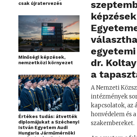
szeptemb
csak újratervezés
képzésekr
Egyeteme
választha
egyetemi 
Minőségi képzések,
dr. Kolta
nemzetközi környezet
a tapaszt
A Nemzeti Közszo
intézmények sor
kapcsolatok, az 
honvédelem és a
Értékes tudás: átvették
diplomájukat a Széchenyi
szakembereket.
István Egyetem Audi
Hungaria Járműmérnöki