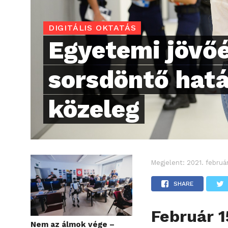
DIGITÁLIS OKTATÁS
Egyetemi jövőé
sorsdöntő hatá
közeleg
Megjelent:
2021. februá
SHARE
Február 1
Nem az álmok vége –