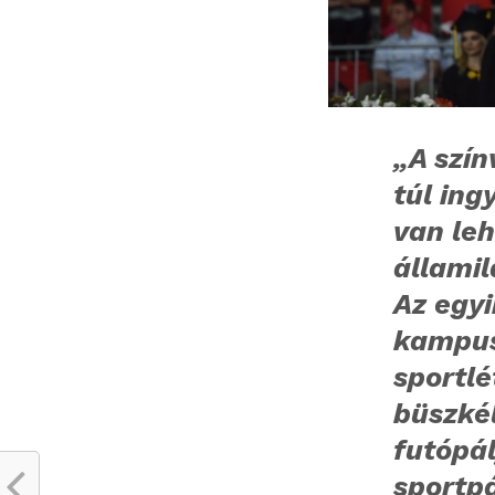
„A szí
túl ing
van le
állami
Az egyi
kampus
sportl
büszké
futópál
sportpá