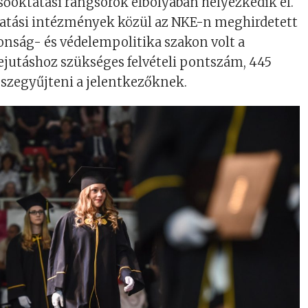
sőoktatási rangsorok élbolyában helyezkedik el.
ktatási intézmények közül az NKE-n meghirdetett
nság- és védelempolitika szakon volt a
ejutáshoz szükséges felvételi pontszám, 445
sszegyűjteni a jelentkezőknek.