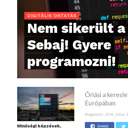
DIGITÁLIS OKTATÁS
Nem sikerült a 
Sebaj! Gyere
programozni!
Óriási a keresl
Európában
Megjelent:
2019. július 
Minőségi képzések,
SHARE