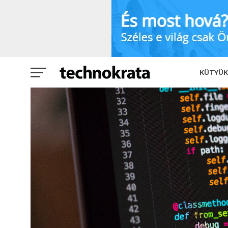
Nem sikerült a felvételi? Sebaj! Gyere
KÜTYÜK