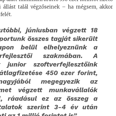
tői állást talál végzőseinek – ha mégsem, akkor
felét.
utóbbi, júniusban végzett 18
portunk összes tagját sikerült
apon belül elhelyeznünk a
erfejlesztői szakmában. A
t junior szoftverfejlesztőink
átlagfizetése 450 ezer forint,
agyjából megegyezik az
met végzett munkavállalók
l, ráadásul ez az összeg a
talatok szerint 3-4 év után
i az 1 millió forintot is”