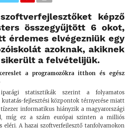
 szoftverfejlesztőket képző
ters
összegyűjtött 6 okot,
tt érdemes elvégezniük egy
zóiskolát azoknak, akiknek
sikerült a felvételijük.
kereslet a programozókra itthon és egész
n
parági statisztikák szerint a folyamatos
 a kutatás-fejlesztési központok térnyerése miatt
b tízezer informatikus hiányzik a magyarországi
l, míg ez a szám európai szinten a milliós
 eléri. A hazai szoftverfejlesztő tanfolyamokon