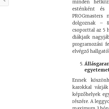
minden hétköz
esténként és 
PROGmasters m
dolgoznak – 8
csoporttal az 5
diákjaik nagyjá
programozási fe
elvégző hallgató
Állásgara
egyetemet
Ennek köszönh
karokkal várjá
képzőhelyek egy
részére. A leggy
maximum 3 hónap