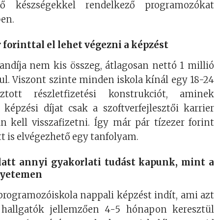
mtő készségekkel rendelkező programozókat
ben.
r forinttal el lehet végezni a képzést
ndíja nem kis összeg, átlagosan nettó 1 millió
kul. Viszont szinte minden iskola kínál egy 18-24
tott részletfizetési konstrukciót, aminek
képzési díjat csak a szoftverfejlesztői karrier
 kell visszafizetni. Így már pár tízezer forint
tt is elvégezhető egy tanfolyam.
latt annyi gyakorlati tudást kapunk, mint a
egyetemen
programozóiskola nappali képzést indít, ami azt
a hallgatók jellemzően 4-5 hónapon keresztül