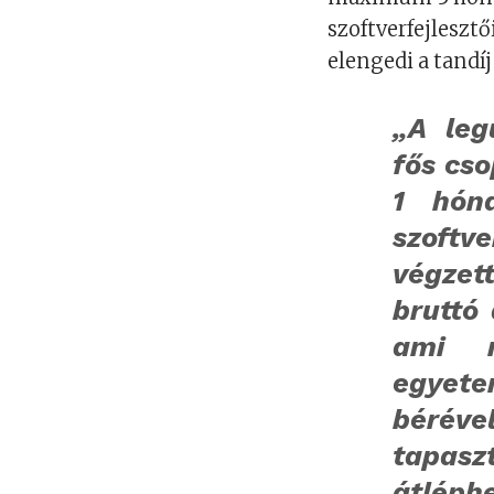
szoftverfejlesz
elengedi a tandíj 
„A leg
fős cso
1 hón
szoftv
végzet
bruttó 
ami n
egyete
béréve
tapasz
átléphet