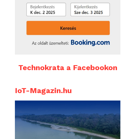
Technokrata a Facebookon
IoT-Magazin.hu