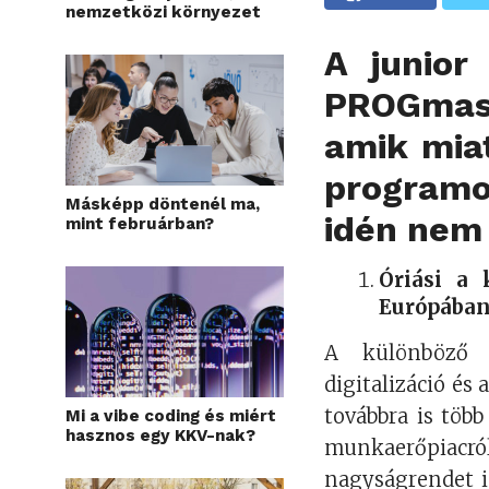
nemzetközi környezet
A junior
PROGmas
amik mia
programo
Másképp döntenél ma,
idén nem 
mint februárban?
Óriási a 
Európába
A különböző i
digitalizáció és
továbbra is töb
Mi a vibe coding és miért
hasznos egy KKV-nak?
munkaerőpiacró
nagyságrendet is