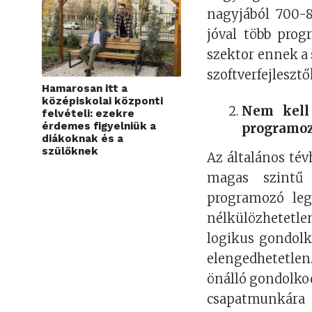
nagyjából 700-8
jóval több prog
szektor ennek a
szoftverfejleszt
Hamarosan itt a
középiskolai központi
Nem kell
felvételi: ezekre
érdemes figyelniük a
programoz
diákoknak és a
szülőknek
Az általános té
magas szintű 
programozó leg
nélkülözhetetle
logikus gondolk
elengedhetetlen.
önálló gondolkod
csapatmunká