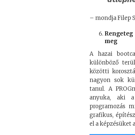
– mondja Filep S
Rengeteg
meg
A hazai bootc
különböző terül
közötti koroszt
nagyon sok kül
tanul. A PROGm
anyuka, aki a
programozás mia
grafikus, építés
el a képzésüket a