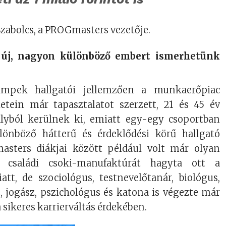
zabolcs, a PROGmasters vezetője.
 új, nagyon különböző embert ismerhetünk
ampek hallgatói jellemzően a munkaerőpiac
etein már tapasztalatot szerzett, 21 és 45 év
ályból kerülnek ki, emiatt egy-egy csoportban
önböző hátterű és érdeklődési körű hallgató
asters diákjai között például volt már olyan
 családi csoki-manufaktúrát hagyta ott a
tt, de szociológus, testnevelőtanár, biológus,
z, jogász, pszichológus és katona is végezte már
 sikeres karrierváltás érdekében.