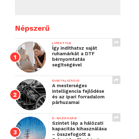
Népszerű
LIFESTYLE
Így indíthatsz saját
ruhamárkát a DTF
bérnyomtatás
segítségével
DIGITALIZÁCIÓ
A mesterséges
intelligencia fejlődése
és az ipari forradalom
párhuzamai
E-GAZDASÁG
Szintet lép a hálózati
kapacitás kihasználása
– összefogott a