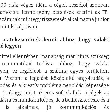
00 diák végez idén, a cégek részéről azonban
ramozóra lenne igény, becslések szerint az IT-
 számnak mintegy tízszeresét alkalmazná junior
őként középtávon.
 matekzseninek lenni ahhoz, hogy valaki
ó legyen
vhittel ellentétben manapság már nincs szükség
matematikai tudásra ahhoz, hogy valaki
yen, ez legfeljebb a szakma egyes területein
n. Viszont a legalább középfokú angoltudás, a
odás és a kreatív problémamegoldás képessége
 Csakúgy, mint az erős soft skillek: a cégek az
ásra és munkára képes, de a beilleszkedésre és a
ra is alkalmas, jó kommunikációs és