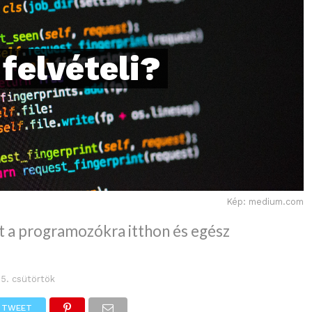
felvételi?
Kép: medium.com
et a programozókra itthon és egész
25. csütörtök
TWEET