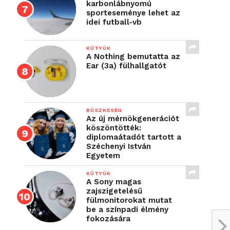
karbonlábnyomú
sporteseménye lehet az
idei futball-vb
KÜTYÜK
A Nothing bemutatta az
Ear (3a) fülhallgatót
BÜSZKESÉG
Az új mérnökgenerációt
köszöntötték:
diplomaátadót tartott a
Széchenyi István
Egyetem
KÜTYÜK
A Sony magas
zajszigetelésű
fülmonitorokat mutat
be a színpadi élmény
fokozására