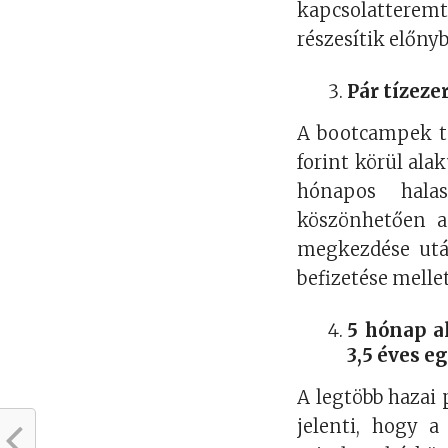
kapcsolattere
részesítik előny
Pár tízeze
A bootcampek ta
forint körül ala
hónapos halasz
köszönhetően a 
megkezdése után
befizetése melle
5 hónap a
3,5 éves 
A legtöbb hazai 
jelenti, hogy 