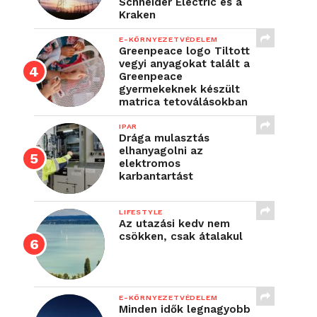
Schneider Electric és a
Kraken
E-KÖRNYEZETVÉDELEM
Greenpeace logo Tiltott
vegyi anyagokat talált a
Greenpeace
gyermekeknek készült
matrica tetoválásokban
IPAR
Drága mulasztás
elhanyagolni az
elektromos
karbantartást
LIFESTYLE
Az utazási kedv nem
csökken, csak átalakul
E-KÖRNYEZETVÉDELEM
Minden idők legnagyobb