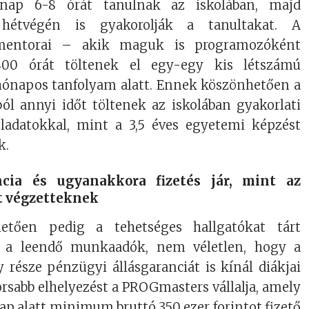
nap 6-8 órát tanulnak az iskolában, majd
hétvégén is gyakorolják a tanultakat. A
entorai – akik maguk is programozóként
00 órát töltenek el egy-egy kis létszámú
 hónapos tanfolyam alatt. Ennek köszönhetően a
ból annyi időt töltenek az iskolában gyakorlati
ladatokkal, mint a 3,5 éves egyetemi képzést
k.
ncia és ugyanakkora fizetés jár, mint az
 végzetteknek
etően pedig a tehetséges hallgatókat tárt
k a leendő munkaadók, nem véletlen, hogy a
 része pénzügyi állásgaranciát is kínál diákjai
orsabb elhelyezést a PROGmasters vállalja, amely
 alatt minimum bruttó 350 ezer forintot fizető