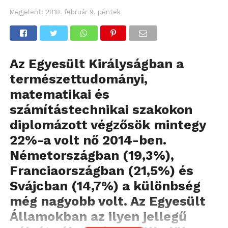
Megjelent:
2018. február 9. péntek
Az Egyesült Királyságban a
természettudományi,
matematikai és
számítástechnikai szakokon
diplomázott végzősök mintegy
22%-a volt nő 2014-ben.
Németországban (19,3%),
Franciaországban (21,5%) és
Svájcban (14,7%) a különbség
még nagyobb volt. Az Egyesült
Államokban az ilyen jellegű