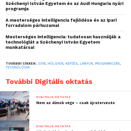
ismert Wi-Fi és e-mail. Ennek ellenére a nők és a
Széchenyi István Egyetem és az Audi Hungaria nyári
programja
lányok még mindig jelentősen alulreprezentáltak a
műszaki, természettudományos, mérnöki és
A mesterséges intelligencia fejlődése és az ipari
matematikai (
STEM – Science, Technology,
forradalom párhuzamai
Engineering and Mathematics
) oktatásban és
Mesterséges intelligencia: tudatosan használják a
munkakörökben. A lányoknak világszerte csupán
technológiát a Széchenyi István Egyetem
35%-a tanul ilyen szakokon a felsőoktatásban, és
munkatársai
tizenéves korukban sokan nem kapnak elegendő
bátorítást ahhoz, hogy meg tudják szerezni az
TOVÁBBI CIKKEK:
2018
,
HÖLGYEK
,
KÉPZÉS
,
LÁNYOK
,
PROGRAMOZÁS
,
TECHNOLÓGIA
ezekben a szektorokban sikeres karrierépítéshez
szükséges készségeket és önbizalmat.
További Digitális oktatás
A Vodafone szeretne hozzájárulni a helyzet
megváltoztatásához. A
Code First: Girls
társadalmi
DIGITÁLIS OKTATÁS
Nem az álmok vége – csak újratervezés
kezdeményezéssel együttműködve a Vodafone
#CodeLikeAGirl programja ötnapos kódolási
workshopokat kínál majd 14-18 éves lányok számára
működésének összes európai piacán, így
DIGITÁLIS OKTATÁS