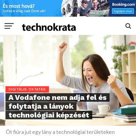
DIGITÁLIS OKTATÁS
A Vodafone nem adja fel és
folytatja a lányok
technológiai képzését
Öt fiúra jut egy lány a technológiai területeken