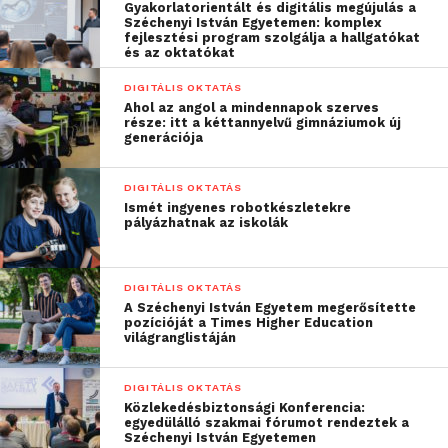
mérnöki és számítástechnikai szakokon
Gyakorlatorientált és digitális megújulás a
Széchenyi István Egyetemen: komplex
diplomázott végzősök mintegy 22%-a volt nő.
fejlesztési program szolgálja a hallgatókat
Németországban (19,3%), Franciaországban (21,5%) és
és az oktatókat
Svájcban (14,7%) a különbség még nagyobb volt. Az
DIGITÁLIS OKTATÁS
Egyesült Államokban az ilyen jellegű pályát
Ahol az angol a mindennapok szerves
része: itt a kéttannyelvű gimnáziumok új
választók mindössze egynegyede nő. Ezeken a
generációja
területeken a felsővezetőségben helyet foglaló nők
száma is sokkal alacsonyabb, mint bármely más
DIGITÁLIS OKTATÁS
szektorban.
Ismét ingyenes robotkészletekre
pályázhatnak az iskolák
A Vodafone és a
Code First: Girls
kódolási kurzusa úgy
került kialakításra, hogy az minden 14-18 éves lány
DIGITÁLIS OKTATÁS
számára megfelelő legyen, készségszinttől
A Széchenyi István Egyetem megerősítette
függetlenül. Különböző programozási nyelvekről és
pozícióját a Times Higher Education
világranglistáján
fejlesztőprogramokról nyújt alapismereteket – mint
pl. a html, CSS, GitHub és Bootstrap –, amelynek
DIGITÁLIS OKTATÁS
segítségével az oktatási program végére a diákok
Közlekedésbiztonsági Konferencia:
weboldalt tudnak fejleszteni. A kurzusokat a
egyedülálló szakmai fórumot rendeztek a
Széchenyi István Egyetemen
Vodafone minden piacán idén július és október