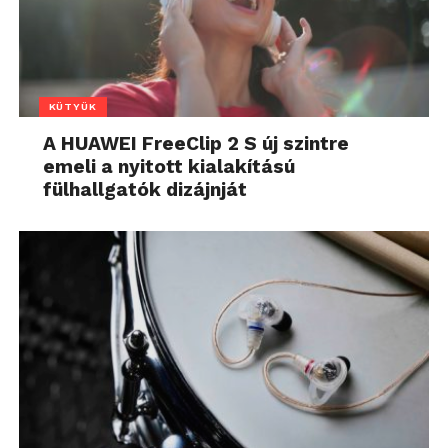
KÜTYÜK
A HUAWEI FreeClip 2 S új szintre
emeli a nyitott kialakítású
fülhallgatók dizájnját