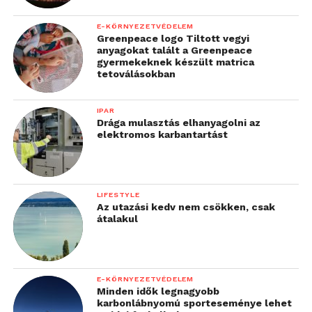
közösségek körében,
E-KÖRNYEZETVÉDELEM
azon cél elérése
Greenpeace logo Tiltott vegyi
anyagokat talált a Greenpeace
érdekében, hogy a
gyermekeknek készült matrica
tetoválásokban
technológia területén
javítsuk a nemek közötti
IPAR
Drága mulasztás elhanyagolni az
egyensúlyt. Ilyen
elektromos karbantartást
kezdeményezések
például. a #CodeLikeAGirl
és a #
CFG2020
kampány
LIFESTYLE
Az utazási kedv nem csökken, csak
is, amelynek célja, hogy
átalakul
2020 végére 20 ezer nőt
tanítson meg ingyenesen
E-KÖRNYEZETVÉDELEM
kódolni.”
Minden idők legnagyobb
karbonlábnyomú sporteseménye lehet