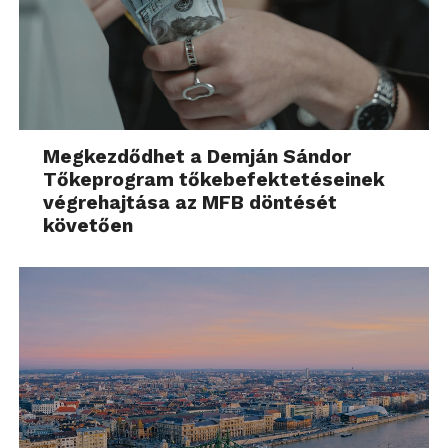
Megkezdődhet a Demján Sándor
Tőkeprogram tőkebefektetéseinek
végrehajtása az MFB döntését
követően