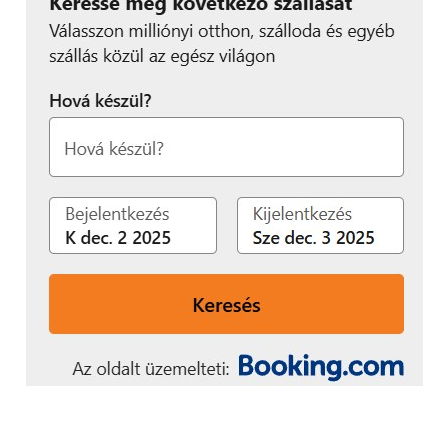
kiszélesítéséhez”.
Amali de Alwis, a ’Code First: Girls’ vezérigazgatója
így fogalmazott:
“Nagy izgalommal tölt el
bennünket, hogy részt
vehetünk a Vodafone
#CodeLikeAGirl
elnevezésű
kezdeményezésének
megvalósításában. A
STEM pályákra több lányt
vonzani kívánó