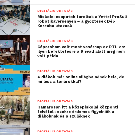
szerte küzd az elmaradottabb térségek iskoláiban a
fiatalok digitális kompetenciáinak fejlesztéséért.
DIGITÁLIS OKTATÁS
Miskolci csapatok taroltak a Yettel ProSuli
robotikaversenyen – a győztesek Dél-
A kódolás minden iparágban rohamos ütemben az
Koreába utaznak
egyik legkeresettebb készséggé válik, hiszen egyre
több vállalkozás támaszkodik számítógépes
DIGITÁLIS OKTATÁS
megoldásokra. A programozói állások mintegy fele a
Cáparoham volt most vasárnap az RTL-en:
ilyen befektetésre a 9 évad alatt még nem
technológiai iparágakon kívül jelenik meg, úgymint
volt példa
a pénzügy, az egészségügy vagy a gyártás területén.
A közelmúltban közreadott,
’Cracking the Code: Girls’
DIGITÁLIS OKTATÁS
and women’s education in STEM’
[‘Kódfejtés: A lányok
A diákok már online világba nőnek bele, de
mi lesz a tanárokkal?
és nők helyzete a műszaki, természettudományos,
mérnöki és matematikai (STEM) oktatásban]
című
jelentésében az ENSZ Nevelésügyi, Tudományos és
DIGITÁLIS OKTATÁS
Kulturális Szervezete (UNESCO) aggodalmát fejezte
Hamarosan itt a középiskolai központi
felvételi: ezekre érdemes figyelniük a
ki amiatt, hogy ‘a nők jelenléte csökken egy
diákoknak és a szülőknek
globálisan bővülő területen’. 2014-ben az Egyesült
Királyságban a természettudományi, matematikai,
DIGITÁLIS OKTATÁS