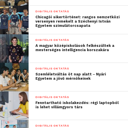
között tartják meg.
DIGITÁLIS OKTATÁS
Chicagói sikertörténet: rangos nemzetközi
Ahogy Tóth Zsuzsanna, a Vodafone Magyarország
versenyen remekelt a Széchenyi István
Egyetem szimulátorcsapata
HR Vezérigazgató-helyettese fogalmazott:
DIGITÁLIS OKTATÁS
“Az elmúlt években
A magyar középiskolások felkészültek a
mesterséges intelligencia korszakára
jelentős előrehaladás
történt a társadalom
DIGITÁLIS OKTATÁS
legkülönbözőbb
Szemléletváltás öt nap alatt ‒ Nyári
Egyetem a jövő mérnökeinek
területein a nemek
közötti aránytalanság
DIGITÁLIS OKTATÁS
megszüntetésében. Sok
Fenntartható iskolakezdés: régi laptopból
is lehet villámgyors társ
országban azonban a
műszaki,
DIGITÁLIS OKTATÁS