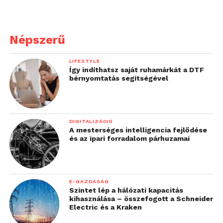
vállalatokkal való hosszú
távú együttműködés
segítségével meg tudjuk
Népszerű
valósítani azon
LIFESTYLE
küldetésünket, hogy
Így indíthatsz saját ruhamárkát a DTF
bérnyomtatás segítségével
segítsünk a technológiai
területen dolgozó lányok
számának növelését. Az
DIGITALIZÁCIÓ
A mesterséges intelligencia fejlődése
igazi együttműködésen
és az ipari forradalom párhuzamai
alapuló, a diverzitás
növelését célzó
kezdeményezések a
E-GAZDASÁG
Szintet lép a hálózati kapacitás
leghatékonyabbak a
kihasználása – összefogott a Schneider
Electric és a Kraken
vállalatok és a