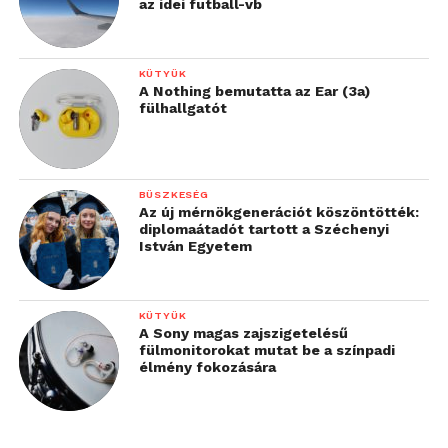
az idei futball-vb
KÜTYÜK
A Nothing bemutatta az Ear (3a)
fülhallgatót
BÜSZKESÉG
Az új mérnökgenerációt köszöntötték:
diplomaátadót tartott a Széchenyi
István Egyetem
KÜTYÜK
A Sony magas zajszigetelésű
fülmonitorokat mutat be a színpadi
élmény fokozására