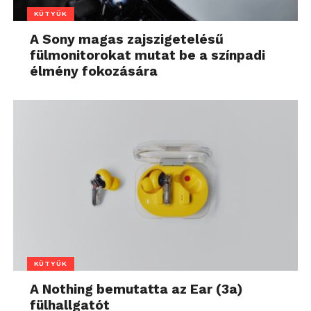
KÜTYÜK
A Sony magas zajszigetelésű
fülmonitorokat mutat be a színpadi
élmény fokozására
KÜTYÜK
A Nothing bemutatta az Ear (3a)
fülhallgatót