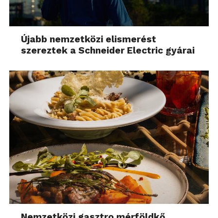
Újabb nemzetközi elismerést
szereztek a Schneider Electric gyárai
Nemzetközi gasztro mérföldkő,