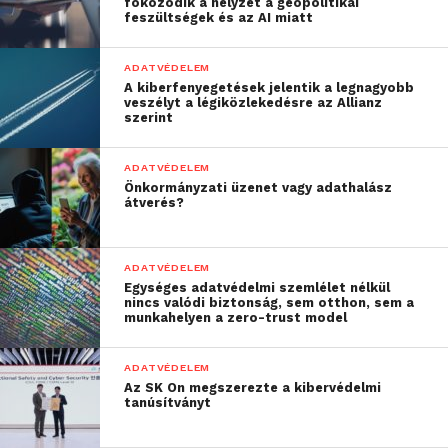
fokozódik a helyzet a geopolitikai
szempontból a YouTube és egyes azonnali
feszültségek és az AI miatt
üzenetküldő megoldások is előtérbe kerülhetnek.
ADATVÉDELEM
A kirajzolódó trendeket nemcsak a védelmi
A kiberfenyegetések jelentik a legnagyobb
technológiák fejlesztőinek kell lekövetniük, hanem
veszélyt a légiközlekedésre az Allianz
szerint
a felhasználóknak is. Mivel a csalások zöme továbbra
is épít az emberi tényezőkre, ezért a
ADATVÉDELEM
biztonságtudatosság fokozása nélkülözhetetlen a
Önkormányzati üzenet vagy adathalász
kockázatok kellő szintű csökkentéséhez.
átverés?
Forrás:
Biztonságportál
ADATVÉDELEM
Egységes adatvédelmi szemlélet nélkül
nincs valódi biztonság, sem otthon, sem a
munkahelyen a zero-trust model
ADATVÉDELEM
Az SK On megszerezte a kibervédelmi
tanúsítványt