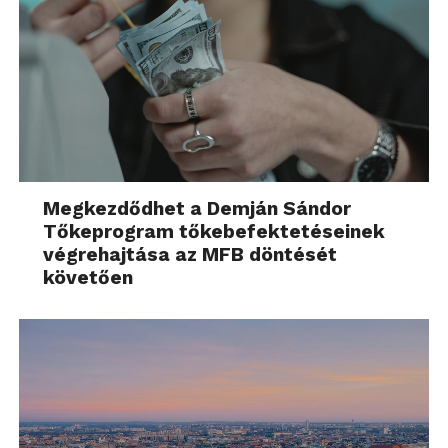
Megkezdődhet a Demján Sándor
Tőkeprogram tőkebefektetéseinek
végrehajtása az MFB döntését
követően