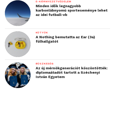
E-KÖRNYEZETVÉDELEM
Minden idők legnagyobb
karbonlábnyomú sporteseménye lehet
az idei futball-vb
KÜTYÜK
A Nothing bemutatta az Ear (3a)
fülhallgatót
BÜSZKESÉG
Az új mérnökgenerációt köszöntötték:
diplomaátadót tartott a Széchenyi
István Egyetem