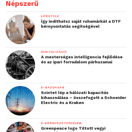
Népszerű
LIFESTYLE
Így indíthatsz saját ruhamárkát a DTF
bérnyomtatás segítségével
DIGITALIZÁCIÓ
A mesterséges intelligencia fejlődése
és az ipari forradalom párhuzamai
E-GAZDASÁG
Szintet lép a hálózati kapacitás
kihasználása – összefogott a Schneider
Electric és a Kraken
E-KÖRNYEZETVÉDELEM
Greenpeace logo Tiltott vegyi