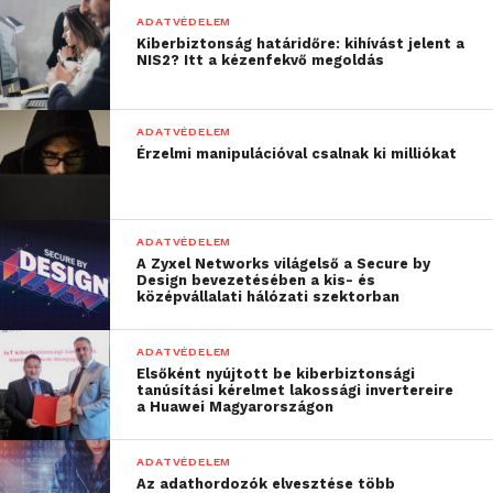
ADATVÉDELEM
Kiberbiztonság határidőre: kihívást jelent a
NIS2? Itt a kézenfekvő megoldás
ADATVÉDELEM
Érzelmi manipulációval csalnak ki milliókat
ADATVÉDELEM
A Zyxel Networks világelső a Secure by
Design bevezetésében a kis- és
középvállalati hálózati szektorban
ADATVÉDELEM
Elsőként nyújtott be kiberbiztonsági
tanúsítási kérelmet lakossági invertereire
a Huawei Magyarországon
ADATVÉDELEM
Az adathordozók elvesztése több