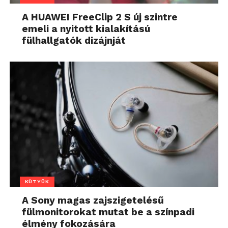
A HUAWEI FreeClip 2 S új szintre
emeli a nyitott kialakítású
fülhallgatók dizájnját
KÜTYÜK
A Sony magas zajszigetelésű
fülmonitorokat mutat be a színpadi
élmény fokozására