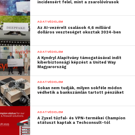
incidensért felel, mint a zsarolóvírusok
ADATVÉDELEM
Az AI-vezérelt csalások 4,6 milliárd
dolláros veszteséget okoztak 2024-ben
ADATVÉDELEM
A Kyndryl Alapítvány támogatásával indít
kiberbiztonsági képzést a United Way
Magyarország
ADATVÉDELEM
Sokan nem tudják, milyen sokféle módon
védhetik a bankszámlán tartott pénzüket
ADATVÉDELEM
A Zyxel tűzfal- és VPN-termékei Champion
státuszt kaptak a Techconsult-tól