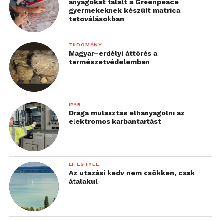
anyagokat talált a Greenpeace
gyermekeknek készült matrica
tetoválásokban
TUDOMÁNY
Magyar–erdélyi áttörés a
természetvédelemben
IPAR
Drága mulasztás elhanyagolni az
elektromos karbantartást
LIFESTYLE
Az utazási kedv nem csökken, csak
átalakul