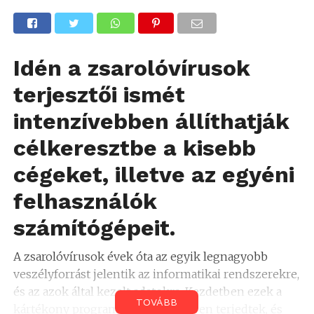
Idén a zsarolóvírusok
terjesztői ismét
intenzívebben állíthatják
célkeresztbe a kisebb
cégeket, illetve az egyéni
felhasználók
számítógépeit.
A zsarolóvírusok évek óta az egyik legnagyobb
veszélyforrást jelentik az informatikai rendszerekre,
és az azok által kezelt adatokra. Kezdetben ezek a
TOVÁBB
kártékony programok széles körben terjedtek, és