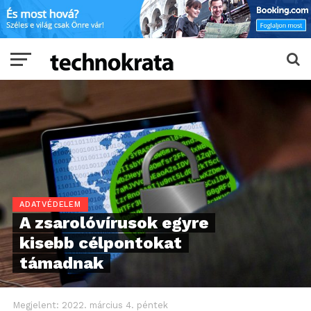
ADATVÉDELEM
A zsarolóvírusok egyre
kisebb célpontokat
támadnak
Megjelent:
2022. március 4. péntek