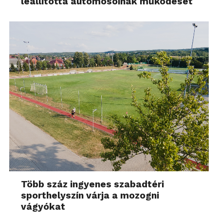
leállította autómosóinak működését
Több száz ingyenes szabadtéri
sporthelyszín várja a mozogni
vágyókat