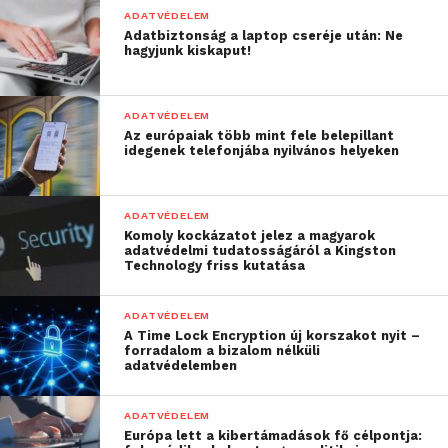
a hálózati adattárolókat (NAS-okat). Ezért ezek
ADATVÉDELEM
rendszeres frissítésére, biztonságos konfigurálására,
Adatbiztonság a laptop cseréje után: Ne
hagyjunk kiskaput!
valamint szigorú hozzáférésszabályozására is nagy
szükség van.
ADATVÉDELEM
A ReasonLabs szerint 2021-ben a legtöbb problémát
Az európaiak több mint fele belepillant
idegenek telefonjába nyilvános helyeken
a trójai és adatlopó károkozók jelentették, amelyeket
a reklámprogramok, valamint a kéretlenül telepített,
kriptobányász alkalmazások követtek. A biztonsági
ADATVÉDELEM
kutatók úgy látják, hogy e tekintetben idén sem
Komoly kockázatot jelez a magyarok
adatvédelmi tudatosságáról a Kingston
várható jelentősebb változás, ugyanakkor az
Technology friss kutatása
elkövetők módszereiben biztosan lesznek eltérések.
Az egyik ilyen, hogy a Microsoft által bevezetendő,
ADATVÉDELEM
Office alkalmazásokat érintő szigorúbb
A Time Lock Encryption új korszakot nyit –
forradalom a bizalom nélküli
makróhasználat miatt a csalók vélhetőleg az
adatvédelemben
eddigieknél intenzívebben fogják terjeszteni a
nemkívánatos kódjaikat hamis weboldalakon vagy
ADATVÉDELEM
közösségi szolgáltatásokon keresztül. Ebből a
Európa lett a kibertámadások fő célpontja: