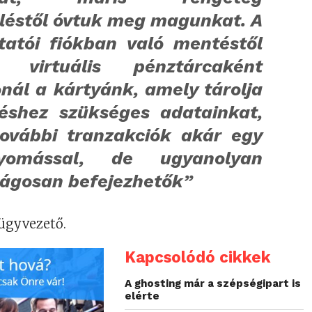
éléstől óvtuk meg magunkat.
A
ltatói fiókban való mentéstől
e virtuális pénztárcaként
nál a kártyánk, amely tárolja
téshez szükséges adatainkat,
további tranzakciók akár egy
yomással, de ugyanolyan
ságosan befejezhetők”
 ügyvezető.
Kapcsolódó cikkek
A ghosting már a szépségipart is
elérte