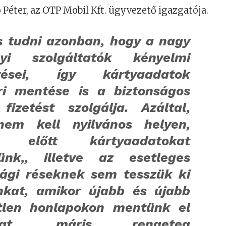
 Péter, az OTP Mobil Kft. ügyvezető igazgatója.
s tudni azonban, hogy a nagy
gyi szolgáltatók kényelmi
sztései, így kártyaadatok
ri mentése is a biztonságos
 fizetést szolgálja. Azáltal,
em kell nyilvános helyen,
 előtt kártyaadatokat
ünk,, illetve az esetleges
sági réseknek sem tesszük ki
nkat, amikor újabb és újabb
tlen honlapokon mentünk el
okat, máris rengeteg