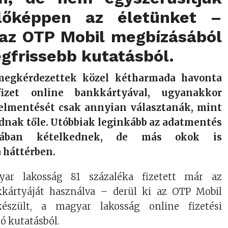
llőképpen az életünket –
i az OTP Mobil megbízásából
egfrissebb kutatásból.
megkérdezettek közel kétharmada havonta
fizet online bankkártyával, ugyanakkor
elmentését csak annyian választanák, mint
nak tőle. Utóbbiak leginkább az adatmentés
ságában kételkednek, de más okok is
 háttérben.
yar lakosság 81 százaléka fizetett már az
kkártyáját használva – derül ki az OTP Mobil
észült, a magyar lakosság online fizetési
ló kutatásból.