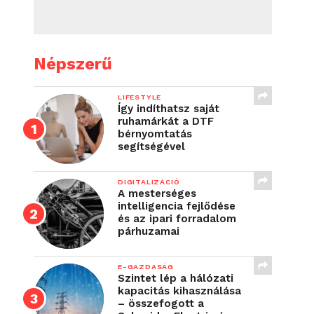
Népszerű
LIFESTYLE
Így indíthatsz saját
ruhamárkát a DTF
bérnyomtatás
segítségével
DIGITALIZÁCIÓ
A mesterséges
intelligencia fejlődése
és az ipari forradalom
párhuzamai
E-GAZDASÁG
Szintet lép a hálózati
kapacitás kihasználása
– összefogott a