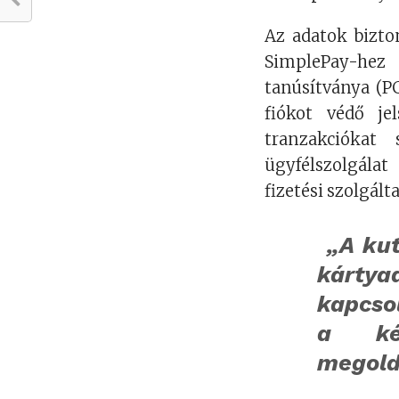
Az adatok bizto
SimplePay-hez 
tanúsítványa (PC
fiókot védő je
tranzakciókat
ügyfélszolgála
fizetési szolgál
„A kut
kárty
kapcso
a kén
megold