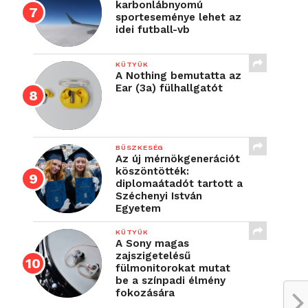
karbonlábnyomú
sporteseménye lehet az
idei futball-vb
KÜTYÜK
A Nothing bemutatta az
Ear (3a) fülhallgatót
BÜSZKESÉG
Az új mérnökgenerációt
köszöntötték:
diplomaátadót tartott a
Széchenyi István
Egyetem
KÜTYÜK
A Sony magas
zajszigetelésű
fülmonitorokat mutat
be a színpadi élmény
fokozására