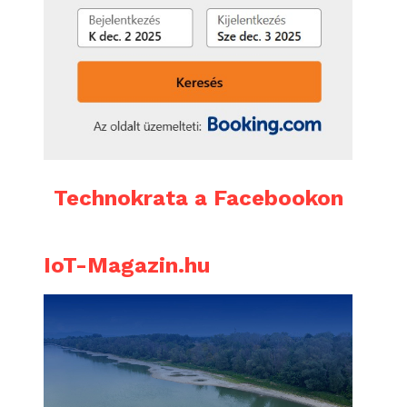
Technokrata a Facebookon
IoT-Magazin.hu