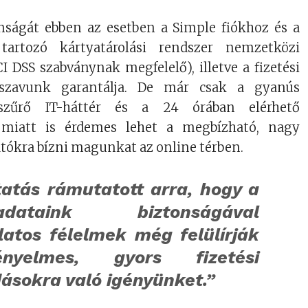
nságát ebben az esetben a Simple fiókhoz és a
tartozó kártyatárolási rendszer nemzetközi
I DSS szabványnak megfelelő), illetve a fizetési
lszavunk garantálja. De már csak a gyanús
 szűrő IT-háttér és a 24 órában elérhető
t miatt is érdemes lehet a megbízható, nagy
tatókra bízni magunkat az online térben.
atás rámutatott arra, hogy a
aadataink biztonságával
latos félelmek még felülírják
yelmes, gyors fizetési
ásokra való igényünket.”