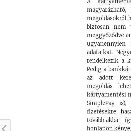
A kártyamenté
magyarázható, 
megoldásokról h
biztosan nem v
meggyőződve arró
ugyanennyien 
adataikat. Neg
rendelkezik a k
Pedig a bankká
az adott kere
megoldás lehet
kártyamentési m
SimplePay is),
fizetésekre ha
továbbiakban íg
honlapon kényel