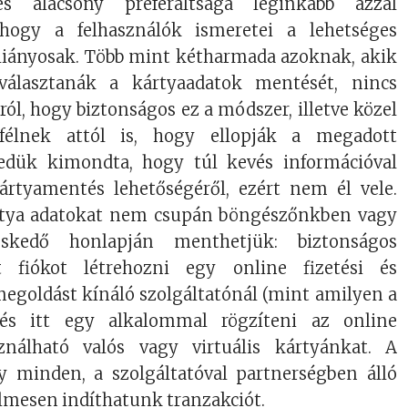
s alacsony preferáltsága leginkább azzal
hogy a felhasználók ismeretei a lehetséges
iányosak. Több mint kétharmada azoknak, akik
álasztanák a kártyaadatok mentését, nincs
l, hogy biztonságos ez a módszer, illetve közel
félnek attól is, hogy ellopják a megadott
yedük kimondta, hogy túl kevés információval
ártyamentés lehetőségéről, ezért nem él vele.
rtya adatokat nem csupán böngészőnkben vagy
skedő honlapján menthetjük: biztonságos
 fiókot létrehozni egy online fizetési és
egoldást kínáló szolgáltatónál (mint amilyen a
 és itt egy alkalommal rögzíteni az online
sználható valós vagy virtuális kártyánkat. A
y minden, a szolgáltatóval partnerségben álló
mesen indíthatunk tranzakciót.