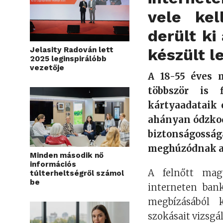
vele ke
derült k
Jelasity Radován lett
készült l
2025 leginspirálóbb
vezetője
A 18-55 éves 
többször is 
kártyaadataik 
ahányan ódzkod
biztonságos
meghúzódnak a
Minden második nő
információs
A felnőtt mag
túlterheltségről számol
be
interneten ban
megbízásából k
szokásait vizsgá