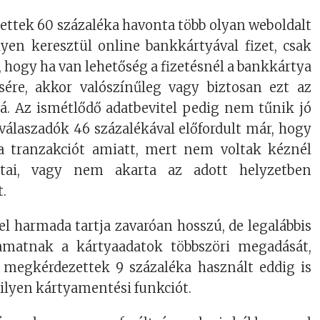
ettek 60 százaléka havonta több olyan weboldalt
lyen keresztül online bankkártyával fizet, csak
e, hogy ha van lehetőség a fizetésnél a bankkártya
ére, akkor valószínűleg vagy biztosan ezt az
ná. Az ismétlődő adatbevitel pedig nem tűnik jó
válaszadók 46 százalékával előfordult már, hogy
 a tranzakciót amiatt, mert nem voltak kéznél
atai, vagy nem akarta az adott helyzetben
t.
l harmada tartja zavaróan hosszú, de legalábbis
yamatnak a kártyaadatok többszöri megadását,
megkérdezettek 9 százaléka használt eddig is
ilyen kártyamentési funkciót.