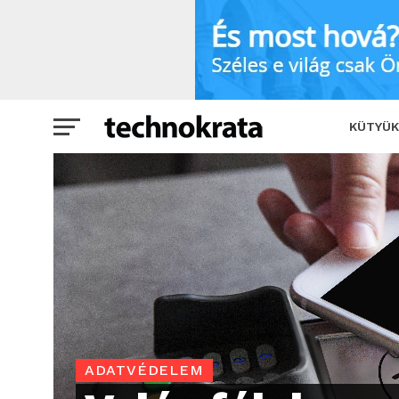
Valós félelem, vagy túlzás? Így rettegj
KÜTYÜK
ADATVÉDELEM