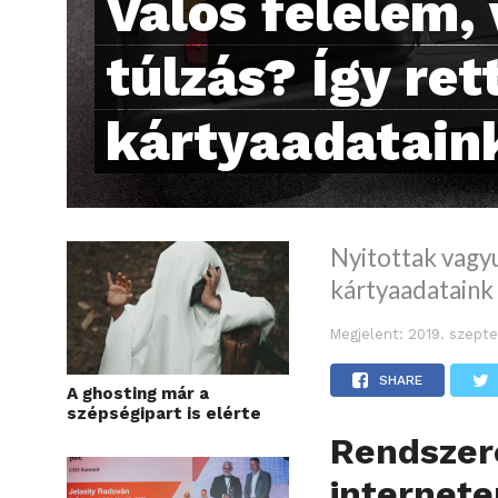
Valós félelem,
túlzás? Így ret
kártyaadatain
Nyitottak vagyu
kártyaadataink
Megjelent:
2019. szepte
SHARE
A ghosting már a
szépségipart is elérte
Rendsz
internet