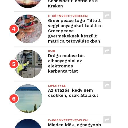
Schneider Electric és a
Kraken
E-KÖRNYEZETVÉDELEM
Greenpeace logo Tiltott
vegyi anyagokat talált a
Greenpeace
gyermekeknek készült
matrica tetoválásokban
IPAR
Drága mulasztás
elhanyagolni az
elektromos
karbantartást
LIFESTYLE
Az utazási kedv nem
csökken, csak átalakul
E-KÖRNYEZETVÉDELEM
Minden idők legnagyobb