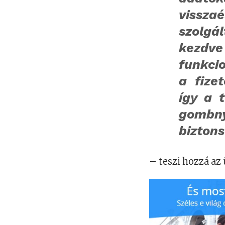
vissza
szolgá
kezdv
funkcio
a fize
így a 
gombn
bizton
– teszi hozzá az