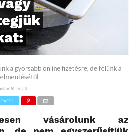
 vagy
tegjük
kat:
nk a gyorsabb online fizetésre, de félünk a
 elmentésétől
mber 16. hétfő
TWEET
eresen vásárolunk az
en, de nem egyszerűsítjük