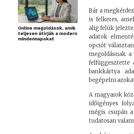
Bár a megkérdez
is felkeres, ame
alig felük jelezt
Online megoldások, amik
teljesen átírják a modern
adatok elmentés
mindennapokat
opciót választa
megoldásnak: a 
felfüggesztette
bankkártya ad
begépelni azoka
A magyarok köze
időigényes fol
mégis csupán a 
tudatosan valam