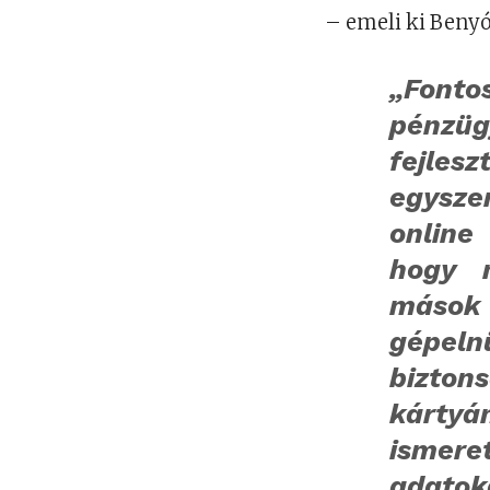
– emeli ki Benyó
„Fonto
pénzü
fejle
egysze
online
hogy n
mások
gépeln
bizton
kártyá
ismere
adat